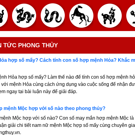
N TỨC PHONG THỦY
ỏa hợp số mấy? Cách tính con số hợp mệnh Hỏa? Khắc 
nh Hỏa hợp số mấy? Làm thế nào để tính con số hợp mệnh hỏ
ỵ với mệnh Hỏa cùng cách ứng dụng vào cuộc sống để nhận đ
m ngay tại bài luận này để giải đáp.
áp mệnh Mộc hợp với số nào theo phong thủy?
mệnh Mộc hợp với số nào? Con số may mắn hợp mệnh Mộc là
ận giải chi tiết nam nữ mệnh Mộc hợp số mấy cùng chuyên gia
ngthuy.vn.