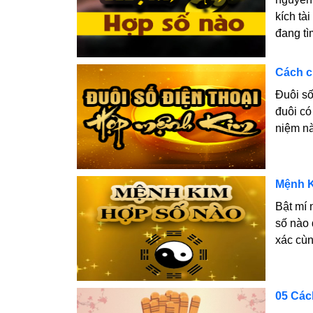
kích tà
đang tì
Cách c
Đuôi số
đuôi có
niệm nà
Mệnh K
Bật mí
số nào 
xác cùn
05 Cách