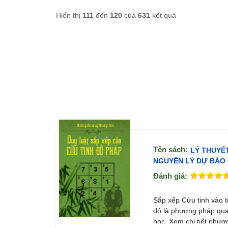
Hiển thị
111
đến
120
của
631
kết quả
Tên sách:
LÝ THUYẾ
NGUYÊN LÝ DỰ BÁO
Đánh giá:
Mô tả:
Sắp xếp Cửu tinh vào t
đó là phương pháp qu
học. Xem chi tiết phươ