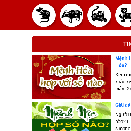
TI
Mệnh H
Hỏa?
Xem mệ
khắc k
mắn. Xe
Giải đ
Người 
nào? Lu
simpho