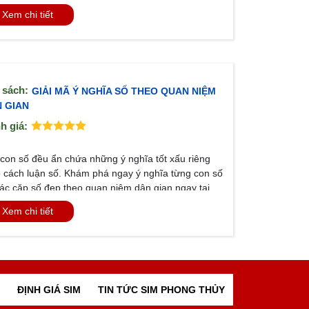
n lựa dãy số hợp mệnh.
Xem chi tiết
 sách:
GIẢI MÃ Ý NGHĨA SỐ THEO QUAN NIỆM
 GIAN
h giá:
tả:
con số đều ẩn chứa những ý nghĩa tốt xấu riêng
 cách luận số. Khám phá ngay ý nghĩa từng con số
ác cặp số đẹp theo quan niệm dân gian ngay tại
Xem chi tiết
ĐỊNH GIÁ SIM
TIN TỨC SIM PHONG THỦY