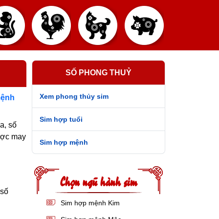
SỐ PHONG THUỶ
Xem phong thủy sim
mệnh
Sim hợp tuổi
a, số
ược may
Sim hợp mệnh
Chọn ngũ hành sim
 số
Sim hợp mệnh Kim