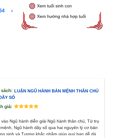
Xem tuổi sinh con
64
›
Xem hướng nhà hợp tuổi
 sách:
LUẬN NGŨ HÀNH BẢN MỆNH THÂN CHỦ
DÃY SỐ
h giá:
tả:
vào Ngũ hành diễn giải Ngũ hành thân chủ, Tứ trụ
 mệnh, Ngũ hành dãy số qua hai nguyên lý cơ bản
ng sinh và Tương khắc nhằm giúp quý bạn dễ dàng