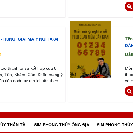
chọ
Tên
- HUNG, GIẢI MÃ Ý NGHĨA 64
DÂN
Đán
Mô 
tạo thành từ sự kết hợp của 8
Mỗi 
ấn, Tốn, Khảm, Cấn, Khôn mang ý
theo
iúp tiên đoán tương lai gần theo
và c
giao cảm.
đây.
ỦY THẦN TÀI
SIM PHONG THỦY ÔNG ĐỊA
SIM PHONG THỦY