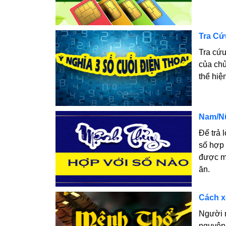
Tra Cứ
Tra cứu
của chủ
thể hiệ
Nam/Nữ
Để trả 
số hợp
được ma
ăn.
Cách x
Người 
nguyên