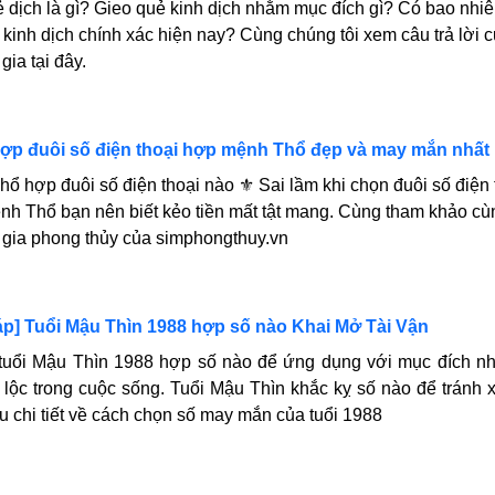
 dịch là gì? Gieo quẻ kinh dịch nhằm mục đích gì? Có bao nhi
 kinh dịch chính xác hiện nay? Cùng chúng tôi xem câu trả lời 
gia tại đây.
ợp đuôi số điện thoại hợp mệnh Thổ đẹp và may mắn nhất
ổ hợp đuôi số điện thoại nào ⚜️ Sai lầm khi chọn đuôi số điện 
h Thổ bạn nên biết kẻo tiền mất tật mang. Cùng tham khảo cù
gia phong thủy của simphongthuy.vn
đáp] Tuổi Mậu Thìn 1988 hợp số nào Khai Mở Tài Vận
tuổi Mậu Thìn 1988 hợp số nào để ứng dụng với mục đích n
 lộc trong cuộc sống. Tuổi Mậu Thìn khắc kỵ số nào để tránh 
u chi tiết về cách chọn số may mắn của tuổi 1988