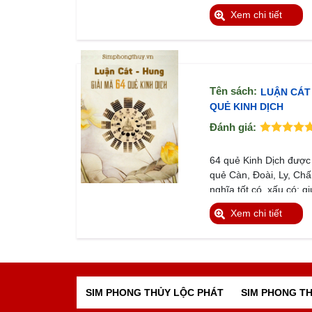
Xem chi tiết
Tên sách:
LUẬN CÁT 
QUẺ KINH DỊCH
Đánh giá:
Mô tả:
64 quẻ Kinh Dịch được 
quẻ Càn, Đoài, Ly, Ch
nghĩa tốt có, xấu có; g
nguyên tắc âm dương 
Xem chi tiết
SIM PHONG THỦY LỘC PHÁT
SIM PHONG TH