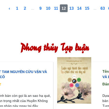
‹
1
2
...
9
10
11
12
13
14
15
...
63
Phong thủy Tạp luận
Tên
T TAM NGUYÊN CỬU VẬN VÀ
 CỔ
VÀ 
Đán
Mô 
inh bàn còn gọi là an sao hạ quẻ,
Dựa 
an trọng nhất của Huyền Không
bản
ng pháp này ngay tại đây.
Tươ