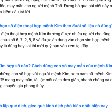
i lộc, may mắn cho người mệnh Thổ. Đừng bỏ qua bài viết này 
m kiếm câu trả lời.
họn số điện thoại hợp mệnh Kim theo đuôi số liệu có đúng
 điện thoại hợp mệnh Kim thường được nhiều người cho rằng 
 chứa số 6, 7, 2, 5, 8 và được áp dụng vào chọn sim hợp mệnh
y là đúng hay sai thì mời quý bạn vào xem tại đây.
im hợp số nào? Cách dùng con số may mắn của mệnh Ki
 những con số hợp với người mệnh Kim, xem nam nữ mệnh Ki
để mang may mắn, tài lộc một cách đơn giản, nhanh chóng và 
g chuyên gia phong thủy.
 lập quẻ dịch, gieo quẻ kinh dịch phổ biến nhất hiện nay