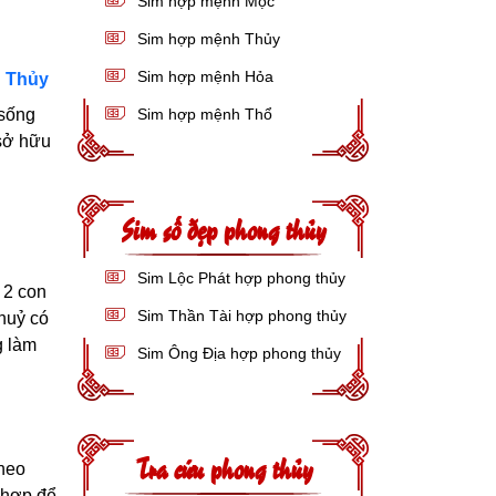
Sim hợp mệnh Mộc
Sim hợp mệnh Thủy
Sim hợp mệnh Hỏa
g Thủy
 sống
Sim hợp mệnh Thổ
 sở hữu
Sim số đẹp phong thủy
Sim Lộc Phát hợp phong thủy
 2 con
Sim Thần Tài hợp phong thủy
huỷ có
g làm
Sim Ông Địa hợp phong thủy
Tra cứu phong thủy
heo
 hợp để