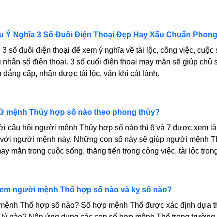
u Ý Nghĩa 3 Số Đuôi Điện Thoại Đẹp Hay Xấu Chuẩn Phon
 3 số đuôi điện thoại để xem ý nghĩa về tài lộc, công việc, cuộc
 nhân số điện thoại. 3 số cuối điện thoại may mắn sẽ giúp chủ
n đẳng cấp, nhận được tài lộc, vận khí cát lành.
 mệnh Thủy hợp số nào theo phong thủy?
lời câu hỏi người mệnh Thủy hợp số nào thì 6 và 7 được xem là
 với người mệnh này. Những con số này sẽ giúp người mệnh T
y mắn trong cuộc sống, thăng tiến trong công việc, tài lộc tron
em người mệnh Thổ hợp số nào và kỵ số nào?
mệnh Thổ hợp số nào? Số hợp mệnh Thổ được xác định dựa t
 lý nào? Nên ứng dụng các con số hợp mệnh Thổ trong trường