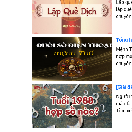
Lập quẻ
lập quẻ
chuyên 
Tổng h
Mệnh Th
hợp mện
chuyên 
[Giải 
Người 
mắn tài
Tìm hiể