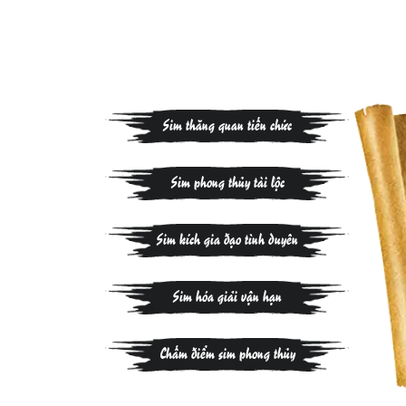
Sim thăng quan tiến chức
Sim phong thủy tài lộc
Sim kích gia đạo tình duyên
Sim hóa giải vận hạn
Chấm điểm sim phong thủy