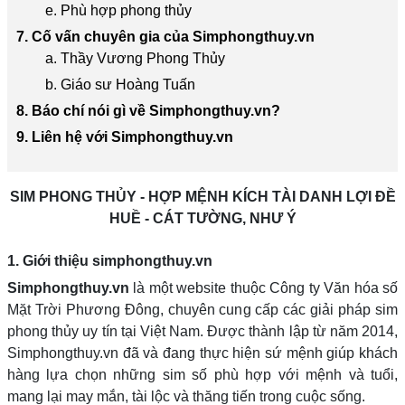
e. Phù hợp phong thủy
7. Cố vấn chuyên gia của Simphongthuy.vn
a. Thầy Vương Phong Thủy
b. Giáo sư Hoàng Tuấn
8. Báo chí nói gì về Simphongthuy.vn?
9. Liên hệ với Simphongthuy.vn
SIM PHONG THỦY - HỢP MỆNH KÍCH TÀI DANH LỢI ĐỀ
HUỀ - CÁT TƯỜNG, NHƯ Ý
1. Giới thiệu simphongthuy.vn
Simphongthuy.vn
là một website thuộc Công ty Văn hóa số
Mặt Trời Phương Đông, chuyên cung cấp các giải pháp sim
phong thủy uy tín tại Việt Nam. Được thành lập từ năm 2014,
Simphongthuy.vn đã và đang thực hiện sứ mệnh giúp khách
hàng lựa chọn những sim số phù hợp với mệnh và tuổi,
mang lại may mắn, tài lộc và thăng tiến trong cuộc sống.