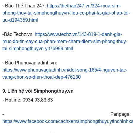
- Báo Thể Thao 247:
https://thethao247.vn/324-mua-sim-
phong-thuy-tai-simphongthuyvn-lieu-co-phai-la-giai-phap-toi-
uu-d194359.html
-Báo Techz.vn:
https://www.techz.vn/143-819-1-danh-gia-
muc-do-tin-cay-cua-phan-mem-cham-diem-sim-phong-thuy-
tai-simphongthuyvn-ylt76999.html
- Báo Phunuvagiadinh.vn:
https://www.phunuvagiadinh.vn/doi-song-165/4-nguyen-tac-
vang-chon-so-dien-thoai-dep-476130
9. Liên hệ với Simphongthuy.vn
- Hotline: 0934.93.83.83
- Fanpage:
https://www.facebook.com/cachxemsimphongthuyuytinchinhx