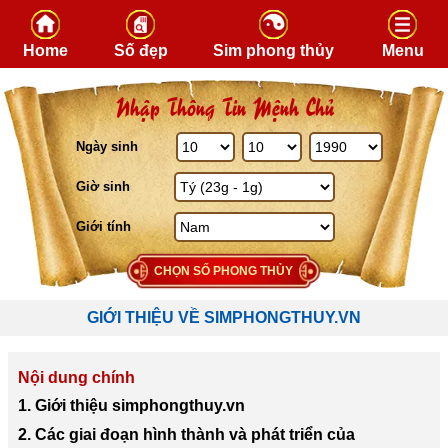
Skip to content
Home
Số đẹp
Sim phong thủy
Menu
Nhập Thông Tin Mệnh Chủ
Ngày sinh
Giờ sinh
Giới tính
CHỌN SỐ PHONG THỦY
GIỚI THIỆU VỀ SIMPHONGTHUY.VN
Nội dung chính
1. Giới thiệu simphongthuy.vn
2. Các giai đoạn hình thành và phát triển của