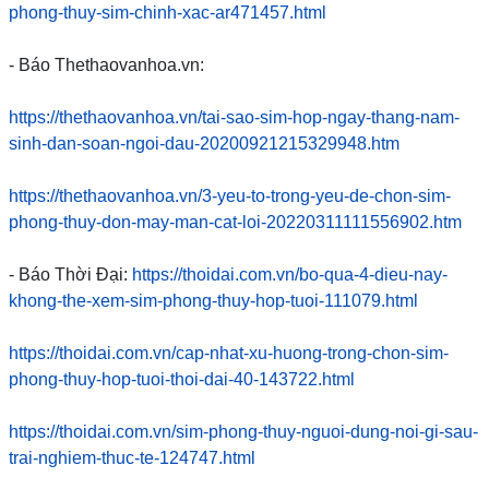
phong-thuy-sim-chinh-xac-ar471457.html
- Báo Thethaovanhoa.vn:
https://thethaovanhoa.vn/tai-sao-sim-hop-ngay-thang-nam-
sinh-dan-soan-ngoi-dau-20200921215329948.htm
https://thethaovanhoa.vn/3-yeu-to-trong-yeu-de-chon-sim-
phong-thuy-don-may-man-cat-loi-20220311111556902.htm
- Báo Thời Đại:
https://thoidai.com.vn/bo-qua-4-dieu-nay-
khong-the-xem-sim-phong-thuy-hop-tuoi-111079.html
https://thoidai.com.vn/cap-nhat-xu-huong-trong-chon-sim-
phong-thuy-hop-tuoi-thoi-dai-40-143722.html
https://thoidai.com.vn/sim-phong-thuy-nguoi-dung-noi-gi-sau-
trai-nghiem-thuc-te-124747.html