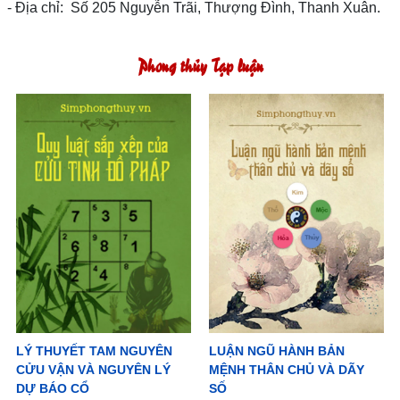
- Địa chỉ: Số 205 Nguyễn Trãi, Thượng Đình, Thanh Xuân.
Phong thủy Tạp luận
LÝ THUYẾT TAM NGUYÊN
LUẬN NGŨ HÀNH BẢN
CỬU VẬN VÀ NGUYÊN LÝ
MỆNH THÂN CHỦ VÀ DÃY
DỰ BÁO CỔ
SỐ