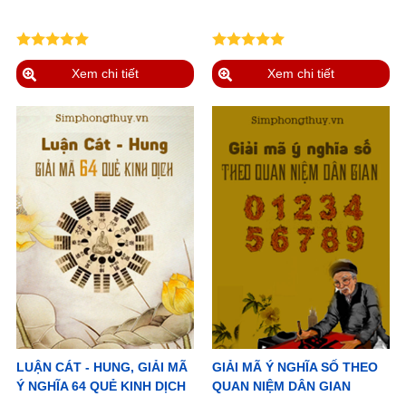
Xem chi tiết
Xem chi tiết
LUẬN CÁT - HUNG, GIẢI MÃ
GIẢI MÃ Ý NGHĨA SỐ THEO
Ý NGHĨA 64 QUẺ KINH DỊCH
QUAN NIỆM DÂN GIAN