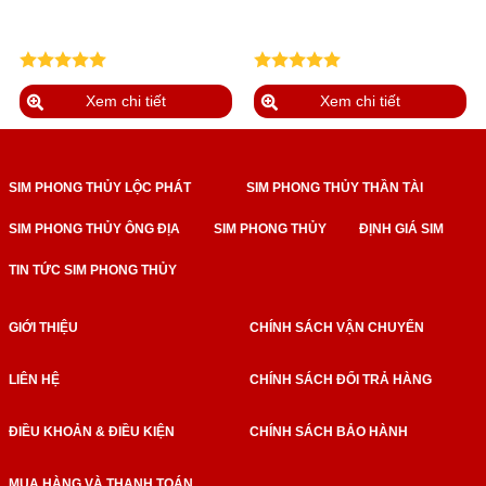
Xem chi tiết
Xem chi tiết
SIM PHONG THỦY LỘC PHÁT
SIM PHONG THỦY THẦN TÀI
SIM PHONG THỦY ÔNG ĐỊA
SIM PHONG THỦY
ĐỊNH GIÁ SIM
TIN TỨC SIM PHONG THỦY
GIỚI THIỆU
CHÍNH SÁCH VẬN CHUYỂN
LIÊN HỆ
CHÍNH SÁCH ĐỔI TRẢ HÀNG
ĐIỀU KHOẢN & ĐIỀU KIỆN
CHÍNH SÁCH BẢO HÀNH
MUA HÀNG VÀ THANH TOÁN