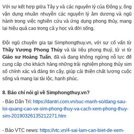
Với sự kết hợp giữa Tây y và các nguyên lý của Đông y, ông
vận dụng nhuần nhuyễn các nguyên lý âm dương và ngũ
hành trong việc nghiên cứu và ứng dụng phong thủy, mang
lại hiệu quả cao trong cả y học và đời sống.
Đội ngũ chuyên gia tại Simphongthuy.vn, với sự cố vấn từ
Thầy Vương Phong Thủy
và tài liệu phong thuỷ, tử vi từ
Giáo sư Hoàng Tuấn
, đã và đang không ngừng nỗ lực để
cung cấp cho khách hàng những trải nghiệm phong thủy sim
số chính xác và đáng tin cậy, giúp cải thiện chất lượng cuộc
sống và mang lại tài lộc, hạnh phúc.
8. Báo chí nói gì về Simphongthuy.vn?
- Báo Dân Trí:
https://dantri.com.vn/suc-manh-so/dang-sau-
loi-quang-cao-ve-sim-phong-thuy-va-cach-xem-phong-thuy-
sim-20190326135212271.htm
- Báo VTC news:
https://vtc.vn/4-sai-lam-can-biet-de-xem-