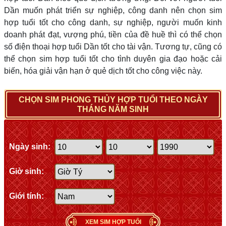
Dần muốn phát triển sự nghiệp, công danh nên chọn sim
hợp tuổi tốt cho công danh, sự nghiệp, người muốn kinh
doanh phát đạt, vượng phú, tiền của đề huề thì có thể chọn
số điện thoại hợp tuổi Dần tốt cho tài vận. Tương tự, cũng có
thể chọn sim hợp tuổi tốt cho tình duyên gia đạo hoặc cải
biến, hóa giải vận hạn ở quẻ dịch tốt cho công việc này.
CHỌN SIM PHONG THỦY HỢP TUỔI THEO NGÀY
THÁNG NĂM SINH
Ngày sinh:
Giờ sinh:
Giới tính:
XEM SIM HỢP TUỔI