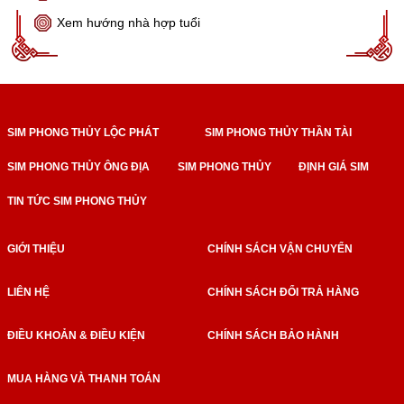
Xem hướng nhà hợp tuổi
SIM PHONG THỦY LỘC PHÁT
SIM PHONG THỦY THẦN TÀI
SIM PHONG THỦY ÔNG ĐỊA
SIM PHONG THỦY
ĐỊNH GIÁ SIM
TIN TỨC SIM PHONG THỦY
GIỚI THIỆU
CHÍNH SÁCH VẬN CHUYỂN
LIÊN HỆ
CHÍNH SÁCH ĐỔI TRẢ HÀNG
ĐIỀU KHOẢN & ĐIỀU KIỆN
CHÍNH SÁCH BẢO HÀNH
MUA HÀNG VÀ THANH TOÁN