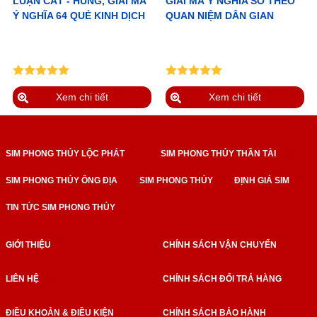
LUẬN CÁT - HUNG, GIẢI MÃ
GIẢI MÃ Ý NGHĨA SỐ THEO
Ý NGHĨA 64 QUẺ KINH DỊCH
QUAN NIỆM DÂN GIAN
Xem chi tiết
Xem chi tiết
SIM PHONG THỦY LỘC PHÁT
SIM PHONG THỦY THẦN TÀI
SIM PHONG THỦY ÔNG ĐỊA
SIM PHONG THỦY
ĐỊNH GIÁ SIM
TIN TỨC SIM PHONG THỦY
GIỚI THIỆU
CHÍNH SÁCH VẬN CHUYỂN
LIÊN HỆ
CHÍNH SÁCH ĐỔI TRẢ HÀNG
ĐIỀU KHOẢN & ĐIỀU KIỆN
CHÍNH SÁCH BẢO HÀNH