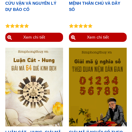
CỬU VẬN VÀ NGUYÊN LÝ
MỆNH THÂN CHỦ VÀ DÃY
DỰ BÁO CỔ
SỐ
Xem chi tiết
Xem chi tiết