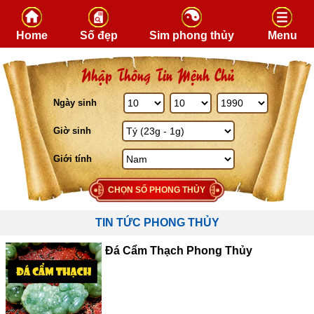
Skip to content
Home
Số đẹp
Sim phong thủy
Menu
Nhập Thông Tin Mệnh Chủ
Ngày sinh
Giờ sinh
Giới tính
CHỌN SỐ PHONG THỦY
TIN TỨC PHONG THỦY
Đá Cẩm Thạch Phong Thủy