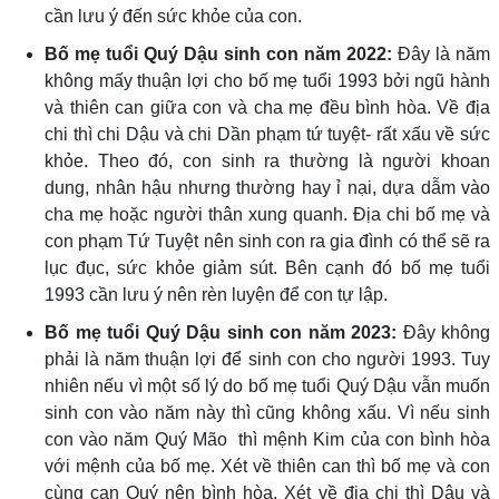
cần lưu ý đến sức khỏe của con.
Bố mẹ tuổi Quý Dậu sinh con năm 2022:
Đây là năm
không mấy thuận lợi cho bố mẹ tuổi 1993 bởi ngũ hành
và thiên can giữa con và cha mẹ đều bình hòa. Về địa
chi thì chi Dậu và chi Dần phạm tứ tuyệt- rất xấu về sức
khỏe. Theo đó, con sinh ra thường là người khoan
dung, nhân hậu nhưng thường hay ỉ nại, dựa dẫm vào
cha mẹ hoặc người thân xung quanh. Địa chi bố mẹ và
con phạm Tứ Tuyệt nên sinh con ra gia đình có thể sẽ ra
lục đục, sức khỏe giảm sút. Bên cạnh đó bố mẹ tuổi
1993 cần lưu ý nên rèn luyện để con tự lập.
Bố mẹ tuổi Quý Dậu sinh con năm 2023:
Đây không
phải là năm thuận lợi để sinh con cho người 1993. Tuy
nhiên nếu vì một số lý do bố mẹ tuổi Quý Dậu vẫn muốn
sinh con vào năm này thì cũng không xấu. Vì nếu sinh
con vào năm Quý Mão thì mệnh Kim của con bình hòa
với mệnh của bố mẹ. Xét về thiên can thì bố mẹ và con
cùng can Quý nên bình hòa. Xét về địa chi thì Dậu và