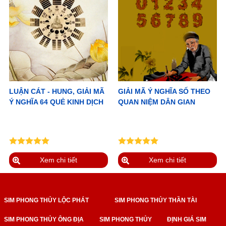
LUẬN CÁT - HUNG, GIẢI MÃ
GIẢI MÃ Ý NGHĨA SỐ THEO
Ý NGHĨA 64 QUẺ KINH DỊCH
QUAN NIỆM DÂN GIAN
Xem chi tiết
Xem chi tiết
SIM PHONG THỦY LỘC PHÁT
SIM PHONG THỦY THẦN TÀI
SIM PHONG THỦY ÔNG ĐỊA
SIM PHONG THỦY
ĐỊNH GIÁ SIM