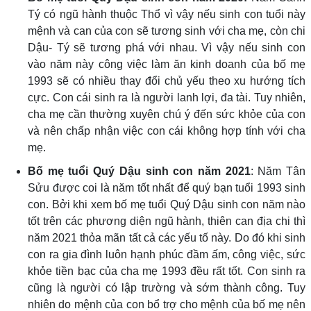
Tý có ngũ hành thuộc Thổ vì vậy nếu sinh con tuổi này
mệnh và can của con sẽ tương sinh với cha mẹ, còn chi
Dậu- Tý sẽ tương phá với nhau. Vì vậy nếu sinh con
vào năm này công việc làm ăn kinh doanh của bố mẹ
1993 sẽ có nhiều thay đổi chủ yếu theo xu hướng tích
cực. Con cái sinh ra là người lanh lợi, đa tài. Tuy nhiên,
cha mẹ cần thường xuyên chú ý đến sức khỏe của con
và nên chấp nhận việc con cái không hợp tính với cha
mẹ.
Bố mẹ tuổi Quý Dậu sinh con năm 2021
: Năm Tân
Sửu được coi là năm tốt nhất để quý bạn tuổi 1993 sinh
con. Bởi khi xem bố mẹ tuổi Quý Dậu sinh con năm nào
tốt trên các phương diện ngũ hành, thiên can địa chi thì
năm 2021 thỏa mãn tất cả các yếu tố này. Do đó khi sinh
con ra gia đình luôn hạnh phúc đầm ấm, công việc, sức
khỏe tiền bạc của cha mẹ 1993 đều rất tốt. Con sinh ra
cũng là người có lập trường và sớm thành công. Tuy
nhiên do mệnh của con bổ trợ cho mệnh của bố mẹ nên