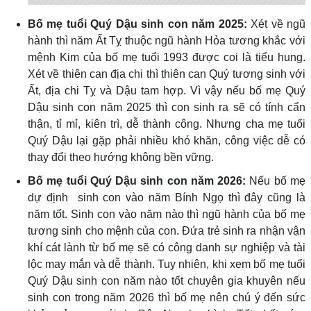
Bố mẹ tuổi Quý Dậu sinh con năm 2025:
Xét về ngũ
hành thì năm Ất Tỵ thuộc ngũ hành Hỏa tương khắc với
mệnh Kim của bố mẹ tuổi 1993 được coi là tiểu hung.
Xét về thiên can địa chi thì thiên can Quý tương sinh với
Ất, địa chi Tỵ và Dậu tam hợp. Vì vậy nếu bố mẹ Quý
Dậu sinh con năm 2025 thì con sinh ra sẽ có tính cẩn
thận, tỉ mỉ, kiên trì, dễ thành công. Nhưng cha mẹ tuổi
Quý Dậu lại gặp phải nhiều khó khăn, công việc dễ có
thay đổi theo hướng không bền vững.
Bố mẹ tuổi Quý Dậu sinh con năm 2026:
Nếu bố mẹ
dự định sinh con vào năm Bính Ngọ thì đây cũng là
năm tốt. Sinh con vào năm nào thì ngũ hành của bố mẹ
tương sinh cho mệnh của con. Đứa trẻ sinh ra nhận vận
khí cát lành từ bố mẹ sẽ có công danh sự nghiệp và tài
lộc may mắn và dễ thành. Tuy nhiên, khi xem bố mẹ tuổi
Quý Dậu sinh con năm nào tốt chuyên gia khuyên nếu
sinh con trong năm 2026 thì bố mẹ nên chú ý đến sức