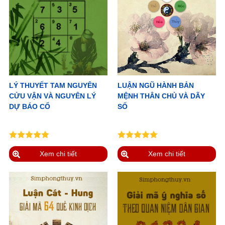
LÝ THUYẾT TAM NGUYÊN
LUẬN NGŨ HÀNH BẢN
CỬU VẬN VÀ NGUYÊN LÝ
MỆNH THÂN CHỦ VÀ DÃY
DỰ BÁO CỔ
SỐ
Xem chi tiết
Xem chi tiết