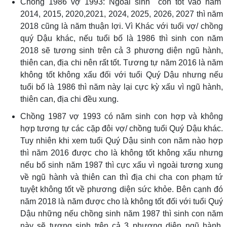
Chồng 1986 vợ 1993: Ngoài sinh con tốt vào năm
2014, 2015, 2020,2021, 2024, 2025, 2026, 2027 thì năm
2018 cũng là năm thuận lợi. Vì Khác với tuổi vợ/ chồng
quý Dậu khác, nếu tuổi bố là 1986 thì sinh con năm
2018 sẽ tương sinh trên cả 3 phương diện ngũ hành,
thiên can, địa chi nên rất tốt. Tương tự năm 2016 là năm
không tốt không xấu đối với tuổi Quý Dậu nhưng nếu
tuổi bố là 1986 thì năm này lại cực kỳ xấu vì ngũ hành,
thiên can, địa chi đều xung.
Chồng 1987 vợ 1993 có năm sinh con hợp và không
hợp tương tự các cặp đôi vợ/ chồng tuổi Quý Dậu khác.
Tuy nhiên khi xem tuổi Quý Dậu sinh con năm nào hợp
thì năm 2016 được cho là không tốt không xấu nhưng
nếu bố sinh năm 1987 thì cực xấu vì ngoài tương xung
về ngũ hành và thiên can thì địa chi cha con phạm tứ
tuyệt không tốt về phương diện sức khỏe. Bên cạnh đó
năm 2018 là năm được cho là không tốt đối với tuổi Quý
Dậu những nếu chồng sinh năm 1987 thì sinh con năm
này sẽ tương sinh trên cả 3 phương diện ngũ hành,