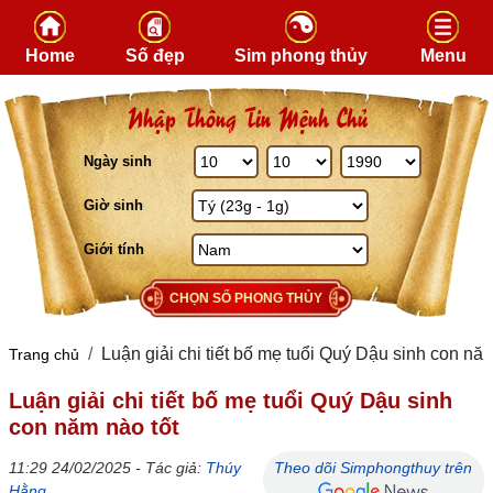
Skip to content
Home
Số đẹp
Sim phong thủy
Menu
Nhập Thông Tin Mệnh Chủ
Ngày sinh
Giờ sinh
Giới tính
CHỌN SỐ PHONG THỦY
Luận giải chi tiết bố mẹ tuổi Quý Dậu sinh con năm
Trang chủ
Luận giải chi tiết bố mẹ tuổi Quý Dậu sinh
con năm nào tốt
11:29 24/02/2025 - Tác giả:
Thúy
Theo dõi Simphongthuy trên
Hằng