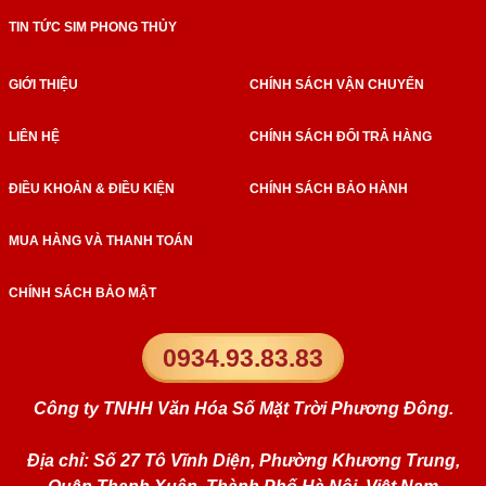
TIN TỨC SIM PHONG THỦY
GIỚI THIỆU
CHÍNH SÁCH VẬN CHUYỂN
LIÊN HỆ
CHÍNH SÁCH ĐỔI TRẢ HÀNG
ĐIỀU KHOẢN & ĐIỀU KIỆN
CHÍNH SÁCH BẢO HÀNH
MUA HÀNG VÀ THANH TOÁN
CHÍNH SÁCH BẢO MẬT
0934.93.83.83
Công ty TNHH Văn Hóa Số Mặt Trời Phương Đông.
Địa chỉ: Số 27 Tô Vĩnh Diện, Phường Khương Trung,