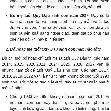
khỏe của con cái do Dậu Ngọ lục hình. Tốt nhất sớm
bán khoán lên chùa để con sinh ra ít ốm vặt, dễ nuôi.
Bố mẹ tuổi Quý Dậu sinh con năm 2027:
Đây sẽ là
năm rất thuận lợi và mang lại nhiều may mắn về tài lộc
địa vị cho con. Nhưng do thiên can xung nên đứa trẻ
sinh ra nên khả năng ngoại giao, diễn đạt có chút hạn
chế nên đôi khi hay bị hiểu lầm.
Bố hoặc mẹ tuổi Quý Dậu sinh con năm nào tốt?
Dù chỉ tuổi bố hoặc chỉ tuổi mẹ là tuổi Quý Dậu thì các năm
2014, 2015, 2020,2021, 2024, 2025, 2026, 2027 vẫn là
những năm tốt để tuổi Quý Dậu sinh con. Các năm 2017,
2018, 2019, 2022 vẫn là những năm không tốt cho tuổi 1993
sinh con. Trừ một số đặc biệt dưới đây sẽ có sự khác biệt ở
một số năm:
Chồng 1983 vợ 1993 không nên sinh con năm 2014 vì
nếu sinh con năm này địa chi giữa bố và con phạm tứ
tuyệt ảnh hưởng xấu đến sức khỏe và tính mạng. Trái lại