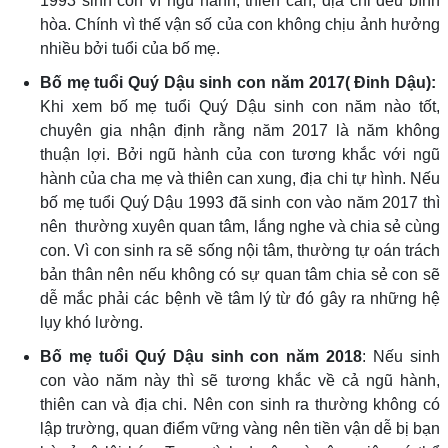
1993 sinh con vì ngũ hành, thiên can, địa chi đều bình
hòa. Chính vì thế vận số của con không chịu ảnh hưởng
nhiều bởi tuổi của bố mẹ.
Bố mẹ tuổi Quý Dậu sinh con năm 2017( Đinh Dậu):
Khi xem bố mẹ tuổi Quý Dậu sinh con năm nào tốt,
chuyên gia nhận định rằng năm 2017 là năm không
thuận lợi. Bởi ngũ hành của con tương khắc với ngũ
hành của cha mẹ và thiên can xung, địa chi tự hình. Nếu
bố mẹ tuổi Quý Dậu 1993 đã sinh con vào năm 2017 thì
nên thường xuyên quan tâm, lắng nghe và chia sẻ cùng
con. Vì con sinh ra sẽ sống nội tâm, thường tự oán trách
bản thân nên nếu không có sự quan tâm chia sẻ con sẽ
dễ mắc phải các bệnh về tâm lý từ đó gây ra những hệ
lụy khó lường.
Bố mẹ tuổi Quý Dậu sinh con năm 2018
: Nếu sinh
con vào năm này thì sẽ tương khắc về cả ngũ hành,
thiên can và địa chi. Nên con sinh ra thường không có
lập trường, quan điểm vững vàng nên tiền vận dễ bị bạn