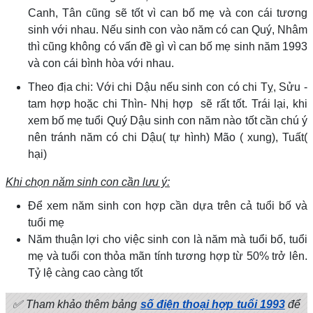
Canh, Tân cũng sẽ tốt vì can bố mẹ và con cái tương
sinh với nhau. Nếu sinh con vào năm có can Quý, Nhâm
thì cũng không có vấn đề gì vì can bố mẹ sinh năm 1993
và con cái bình hòa với nhau.
Theo địa chi: Với chi Dậu nếu sinh con có chi Tỵ, Sửu -
tam hợp hoặc chi Thìn- Nhị hợp sẽ rất tốt. Trái lại, khi
xem bố mẹ tuổi Quý Dậu sinh con năm nào tốt cần chú ý
nên tránh năm có chi Dậu( tự hình) Mão ( xung), Tuất(
hại)
Khi chọn năm sinh con cần lưu ý:
Để xem năm sinh con hợp cần dựa trên cả tuổi bố và
tuổi mẹ
Năm thuận lợi cho việc sinh con là năm mà tuổi bố, tuổi
mẹ và tuổi con thỏa mãn tính tương hợp từ 50% trở lên.
Tỷ lệ càng cao càng tốt
✅ Tham khảo thêm bảng
số điện thoại hợp tuổi 1993
để