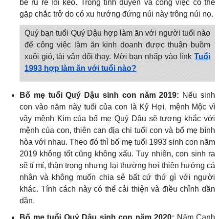
bè rủ rê lôi kéo. Trong tình duyên và công việc có thể
gặp chắc trở do có xu hướng đứng núi này trông núi nọ.
Quý bạn tuổi Quý Dậu hợp làm ăn với người tuổi nào
để công việc làm ăn kinh doanh được thuận buồm
xuôi gió, tài vận đổi thay. Mời bạn nhấp vào link
Tuổi
1993 hợp làm ăn với tuổi nào?
Bố mẹ tuổi Quý Dậu sinh con năm 2019:
Nếu sinh
con vào năm này tuổi của con là Kỷ Hợi, mệnh Mộc vì
vậy mệnh Kim của bố mẹ Quý Dậu sẽ tương khắc với
mệnh của con, thiên can địa chi tuổi con và bố mẹ bình
hòa với nhau. Theo đó thì bố mẹ tuổi 1993 sinh con năm
2019 không tốt cũng không xấu. Tuy nhiên, con sinh ra
sẽ tỉ mỉ, thận trọng nhưng lại thường hơi thiên hướng cá
nhân và không muốn chia sẻ bất cứ thứ gì với người
khác. Tính cách này có thể cải thiện và điều chỉnh dần
dần.
Bố mẹ tuổi Quý Dậu sinh con năm 2020:
Năm Canh