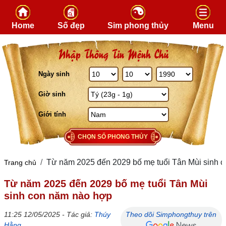
Skip to content
Home
Số đẹp
Sim phong thủy
Menu
Nhập Thông Tin Mệnh Chủ
Ngày sinh
Giờ sinh
Giới tính
CHỌN SỐ PHONG THỦY
Từ năm 2025 đến 2029 bố mẹ tuổi Tân Mùi sinh 
Trang chủ
Từ năm 2025 đến 2029 bố mẹ tuổi Tân Mùi
sinh con năm nào hợp
11:25 12/05/2025 - Tác giả:
Thúy
Theo dõi Simphongthuy trên
Hằng