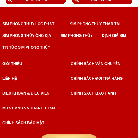
SIM PHONG THỦY LỘC PHÁT
SIM PHONG THỦY THẦN TÀI
SIM PHONG THỦY ÔNG ĐỊA
SIM PHONG THỦY
ĐỊNH GIÁ SIM
TIN TỨC SIM PHONG THỦY
GIỚI THIỆU
CHÍNH SÁCH VẬN CHUYỂN
LIÊN HỆ
CHÍNH SÁCH ĐỔI TRẢ HÀNG
ĐIỀU KHOẢN & ĐIỀU KIỆN
CHÍNH SÁCH BẢO HÀNH
MUA HÀNG VÀ THANH TOÁN
CHÍNH SÁCH BẢO MẬT