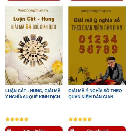
LUẬN CÁT - HUNG, GIẢI MÃ
GIẢI MÃ Ý NGHĨA SỐ THEO
Ý NGHĨA 64 QUẺ KINH DỊCH
QUAN NIỆM DÂN GIAN
Xem chi tiết
Xem chi tiết