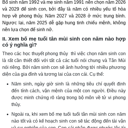
Bố sinh năm 1992 và mẹ sinh năm 1991 nên chọn năm 2026
và 2029 để sinh con, bởi đây là năm có nhiều yếu tố hòa
hợp về phong thủy. Năm 2027 và 2028 ở mức trung bình.
Ngược lại, năm 2025 dễ gặp hung tinh chiếu mệnh, không
nên lựa chọn để sinh nở.
II. Xem bố mẹ tuổi tân mùi sinh con năm nào hợp
có ý nghĩa gì?
Theo các học thuyết phong thủy thì việc chọn năm sinh con
là rất cần thiết đối với tất cả các tuổi nói chung và Tân Mùi
nói riêng. Bởi năm sinh con sẽ ảnh hưởng tới nhiều phương
diện của gia đình và tương lai của con cái. Cụ thể:
Năm sinh, ngày giờ sinh là những tiêu chí quyết định
đến tính cách, vận mệnh của một con người. Điều này
được minh chứng rõ ràng trong bộ môn về tử vi phong
thủy.
Ngoài ra, khi xem bố mẹ tuổi tuổi tân mùi sinh con năm
nào tốt và có kế hoạch sinh con sẽ tác động đến tài vận
và sự nghiệp của con. Con cái nhận được phước lộc từ