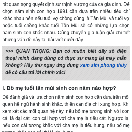
rất quan trọng quyết định sự thịnh vượng của cả gia đình. Để
chọn năm sinh con hợp 1991 cần dựa trên nhiều tiêu chí
khác nhau nên nếu tuổi vợ chồng cùng là Tân Mùi và tuổi vợ
hoặc tuổi chồng khác tuổi Tân Mùi sẽ có những lựa chọn
năm sinh con khác nhau. Cùng chuyên gia luận giải chi tiết
những vấn đề này tại bài viết dưới đây.
>>> QUAN TRỌNG: Bạn có muốn biết dãy số điện
thoại mình đang dùng có thực sự mang lại may mắn
không? Hãy thử ngay ứng dụng
xem sim phong thủy
để có câu trả lời chính xác!
I. Bố mẹ tuổi tân mùi sinh con năm nào hợp?
Để đánh giá và lựa chọn năm sinh con hợp cần dựa trên mối
quan hệ ngũ hành sinh khắc, thiên can địa chi xung hợp. Khi
xem xét các mối quan hệ này, nếu bố mẹ tương sinh với con
cái là đại cát, con cái hợp với cha mẹ là tiểu cát. Ngược lại
nếu con cái tương khắc với cha mẹ là tiểu hung, nếu bố mẹ