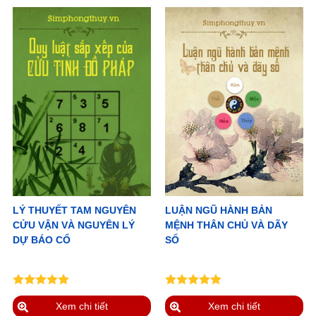
LÝ THUYẾT TAM NGUYÊN
LUẬN NGŨ HÀNH BẢN
CỬU VẬN VÀ NGUYÊN LÝ
MỆNH THÂN CHỦ VÀ DÃY
DỰ BÁO CỔ
SỐ
Xem chi tiết
Xem chi tiết