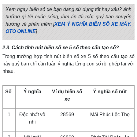
Xem ngay biển số xe bạn đang sử dụng tốt hay xấu? ảnh
hưởng gì tới cuộc sống, làm ăn thì mời quý bạn chuyển
hướng về phần mềm [
XEM Ý NGHĨA BIỂN SỐ XE MÁY,
OTO ONLINE
]
2.3. Cách tính nút biển số xe 5 số theo cấu tạo số?
Trong trường hợp tính nút biển số xe 5 số theo cấu tạo số
này quý bạn chỉ cần luận ý nghĩa từng con số rồi ghép lại với
nhau.
Số
Ý nghĩa
Ví dụ biển số
Ý nghĩa số nút
xe
1
Độc nhất vô
28569
Mãi Phúc Lộc Thọ
nhị