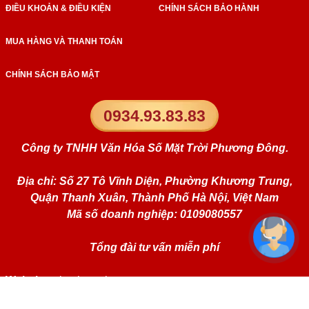
ĐIỀU KHOẢN & ĐIỀU KIỆN
CHÍNH SÁCH BẢO HÀNH
MUA HÀNG VÀ THANH TOÁN
CHÍNH SÁCH BẢO MẬT
0934.93.83.83
Công ty TNHH Văn Hóa Số Mặt Trời Phương Đông.
Địa chỉ: Số 27 Tô Vĩnh Diện, Phường Khương Trung,
Quận Thanh Xuân, Thành Phố Hà Nội, Việt Nam
Mã số doanh nghiệp: 0109080557
Tổng đài tư vấn miễn phí
Website:
simphongthuy.vn
Liên kết mạng xã hội: