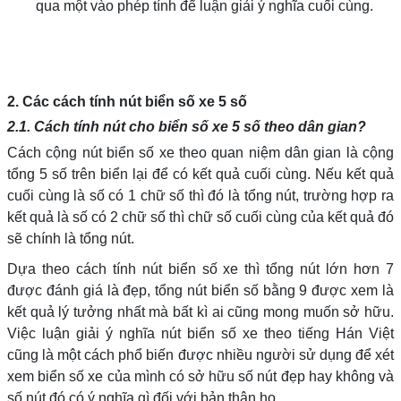
qua một vào phép tính để luận giải ý nghĩa cuối cùng.
2. Các cách tính nút biển số xe 5 số
2.1. Cách tính nút cho biển số xe 5 số theo dân gian?
Cách cộng nút biển số xe theo quan niệm dân gian là cộng
tổng 5 số trên biển lại để có kết quả cuối cùng. Nếu kết quả
cuối cùng là số có 1 chữ số thì đó là tổng nút, trường hợp ra
kết quả là số có 2 chữ số thì chữ số cuối cùng của kết quả đó
sẽ chính là tổng nút.
Dựa theo cách tính nút biển số xe thì tổng nút lớn hơn 7
được đánh giá là đẹp, tổng nút biển số bằng 9 được xem là
kết quả lý tưởng nhất mà bất kì ai cũng mong muốn sở hữu.
Việc luận giải ý nghĩa nút biển số xe theo tiếng Hán Việt
cũng là một cách phổ biến được nhiều người sử dụng để xét
xem biển số xe của mình có sở hữu số nút đẹp hay không và
số nút đó có ý nghĩa gì đối với bản thân họ.