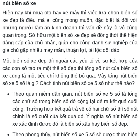
nút biển số xe
Hiện nay khi mua oto hay xe máy thì việc lựa chọn biển số
xe đẹp là điều mà ai cũng mong muốn, đặc biệt là đối với
những người làm ăn kinh doanh thì vấn đề này là vô cùng
quan trọng. Sở hữu một biển số xe đẹp sẽ đồng thời thể hiện
đẳng cấp của chủ nhân, giúp cho công danh sự nghiệp của
gia chủ gặp nhiều may mắn, thuận lợi, tài lộc dồi dào.
Một biển số xe đẹp thì ngoài các yếu tố về sự kết hợp của
các con số tạo ra một thế số đẹp thì tổng số nút của biển số
xe cũng là một tiêu chí không thể bỏ qua. Vậy tổng nút biển
số xe 5 số là gì? Cách tính nút biển số xe 5 số như thế nào?
Theo quan niệm dân gian, nút biển số xe 5 số là tổng
các chữ số trong biển số đó cộng lại để ra kết quả cuối
cùng. Trường hợp kết quả trả về có hai chữ số thì số nút
chính là số cuối của kết quả đó. Ý nghĩa số nút biển số
xe xác định được đó là biển số xấu hay biển số đẹp.
Theo phong thủy, nút biển số xe 5 số sẽ được thực hiện