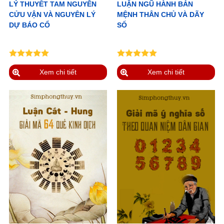
LÝ THUYẾT TAM NGUYÊN
LUẬN NGŨ HÀNH BẢN
CỬU VẬN VÀ NGUYÊN LÝ
MỆNH THÂN CHỦ VÀ DÃY
DỰ BÁO CỔ
SỐ
Xem chi tiết
Xem chi tiết