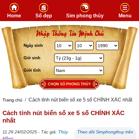
Skip to content
Home
Số đẹp
Sim phong thủy
Menu
Nhập Thông Tin Mệnh Chủ
Ngày sinh
Giờ sinh
Giới tính
CHỌN SỐ PHONG THỦY
Cách tính nút biển số xe 5 số CHÍNH XÁC nhất
Trang chủ
Cách tính nút biển số xe 5 số CHÍNH XÁC
nhất
11:29 24/02/2025 - Tác giả:
Thúy
Theo dõi Simphongthuy trên
Hằng