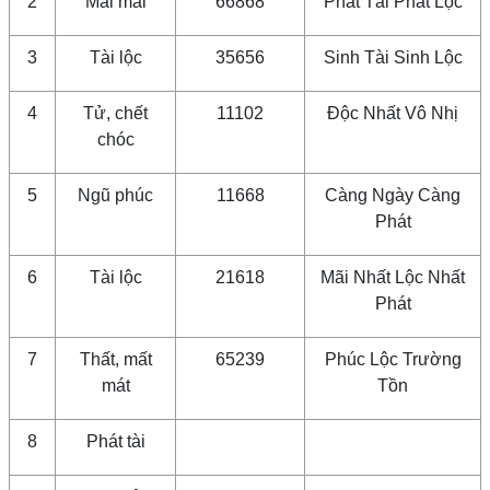
2
Mãi mãi
66868
Phát Tài Phát Lộc
3
Tài lộc
35656
Sinh Tài Sinh Lộc
4
Tử, chết
11102
Độc Nhất Vô Nhị
chóc
5
Ngũ phúc
11668
Càng Ngày Càng
Phát
6
Tài lộc
21618
Mãi Nhất Lộc Nhất
Phát
7
Thất, mất
65239
Phúc Lộc Trường
mát
Tồn
8
Phát tài