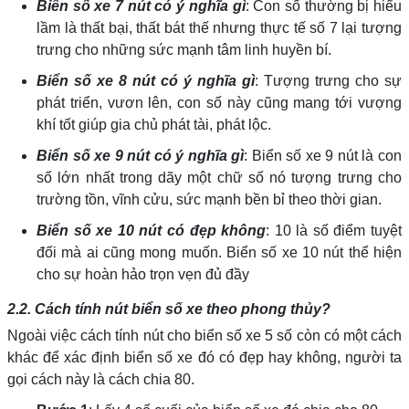
Biển số xe 7 nút có ý nghĩa gì
: Con số thường bị hiểu
lầm là thất bại, thất bát thế nhưng thực tế số 7 lại tượng
trưng cho những sức mạnh tâm linh huyền bí.
Biển số xe 8 nút có ý nghĩa gì
: Tượng trưng cho sự
phát triển, vươn lên, con số này cũng mang tới vượng
khí tốt giúp gia chủ phát tài, phát lộc.
Biển số xe 9 nút có ý nghĩa gì
: Biển số xe 9 nút là con
số lớn nhất trong dãy một chữ số nó tượng trưng cho
trường tồn, vĩnh cửu, sức mạnh bền bỉ theo thời gian.
Biển số xe 10 nút có đẹp không
: 10 là số điểm tuyệt
đối mà ai cũng mong muốn. Biển số xe 10 nút thể hiện
cho sự hoàn hảo trọn vẹn đủ đầy
2.2. Cách tính nút biển số xe theo phong thủy?
Ngoài việc cách tính nút cho biển số xe 5 số còn có một cách
khác để xác định biển số xe đó có đẹp hay không, người ta
gọi cách này là cách chia 80.