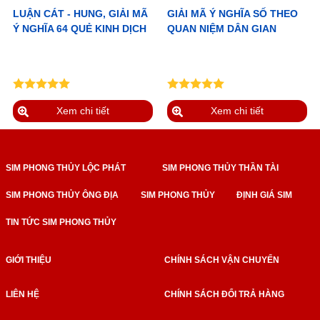
LUẬN CÁT - HUNG, GIẢI MÃ
GIẢI MÃ Ý NGHĨA SỐ THEO
Ý NGHĨA 64 QUẺ KINH DỊCH
QUAN NIỆM DÂN GIAN
Xem chi tiết
Xem chi tiết
SIM PHONG THỦY LỘC PHÁT
SIM PHONG THỦY THẦN TÀI
SIM PHONG THỦY ÔNG ĐỊA
SIM PHONG THỦY
ĐỊNH GIÁ SIM
TIN TỨC SIM PHONG THỦY
GIỚI THIỆU
CHÍNH SÁCH VẬN CHUYỂN
LIÊN HỆ
CHÍNH SÁCH ĐỔI TRẢ HÀNG