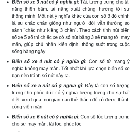
Biển số xe 3 nút có ý nghĩa gì
: Tài, tượng trưng cho tài
năng thiên bẩm, tài năng xuất chúng, hướng tới sự
thông minh. Một nét ý nghĩa khác của con số 3 đó chính
là sự chắc chắn giống như người đời vẫn thường so
sánh "chắc như kiềng 3 chân". Theo cách tính nút biển
số xe 5 số thì chiếc xe có số nút bằng 3 sẽ mang tới may
mắn, giúp chủ nhân kiên định, thông suốt trong cuộc
sống hàng ngày
Biển số xe 4 nút có ý nghĩa gì
: Con số tử mang ý
nghĩa không may mắn. Tốt nhất khi lựa chọn biển số xe
bạn nên tránh số nút này ra.
Biển số xe 5 nút có ý nghĩa gì
: Đây là con số tượng
trưng cho phúc đức có ý nghĩa tượng trưng cho sự bất
diệt, vượt qua mọi gian nan thử thách để có được thành
công viên mãn.
Biển số xe 6 nút có ý nghĩa gì
: Con số lộc tượng trưng
cho sự may mắn, tài lộc, phúc lộc