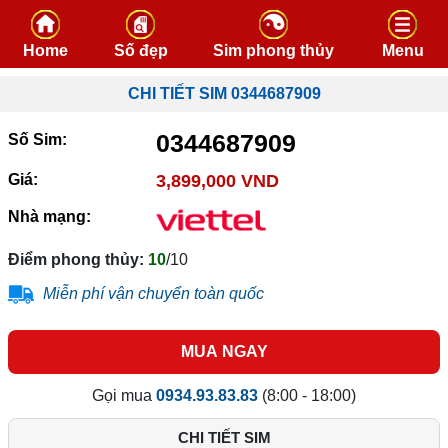
Skip to content
Home
Số đẹp
Sim phong thủy
Menu
CHI TIẾT SIM 0344687909
0344687909
Số Sim:
Giá:
3,899,000 VND
Nhà mạng:
Điểm phong thủy:
10
/10
Miễn phí vận chuyển toàn quốc
MUA NGAY
Gọi mua
0934.93.83.83
(8:00 - 18:00)
CHI TIẾT SIM