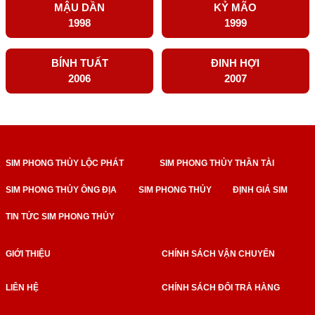
MẬU DẦN
KỶ MÃO
1998
1999
BÍNH TUẤT
ĐINH HỢI
2006
2007
SIM PHONG THỦY LỘC PHÁT
SIM PHONG THỦY THẦN TÀI
SIM PHONG THỦY ÔNG ĐỊA
SIM PHONG THỦY
ĐỊNH GIÁ SIM
TIN TỨC SIM PHONG THỦY
GIỚI THIỆU
CHÍNH SÁCH VẬN CHUYỂN
LIÊN HỆ
CHÍNH SÁCH ĐỔI TRẢ HÀNG