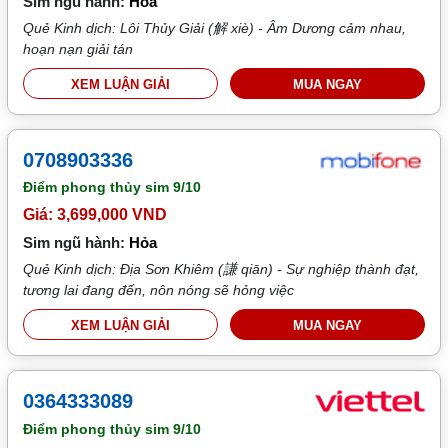
Sim ngũ hành:
Hỏa
Quẻ Kinh dịch: Lôi Thủy Giải (解 xiè) - Âm Dương cảm nhau,
hoạn nạn giải tán
XEM LUẬN GIẢI
MUA NGAY
0708903336
Điểm phong thủy sim
9/10
Giá: 3,699,000 VND
Sim ngũ hành:
Hỏa
Quẻ Kinh dịch: Địa Sơn Khiêm (謙 qiān) - Sự nghiệp thành đạt,
tương lai đang đến, nôn nóng sẽ hỏng việc
XEM LUẬN GIẢI
MUA NGAY
0364333089
Điểm phong thủy sim
9/10