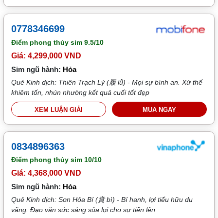
0778346699
Điểm phong thủy sim
9.5/10
Giá: 4,299,000 VND
Sim ngũ hành:
Hỏa
Quẻ Kinh dịch: Thiên Trạch Lý (履 lǚ) - Mọi sự bình an. Xử thế
khiêm tốn, nhún nhường kết quả cuối tốt đẹp
XEM LUẬN GIẢI
MUA NGAY
0834896363
Điểm phong thủy sim
10/10
Giá: 4,368,000 VND
Sim ngũ hành:
Hỏa
Quẻ Kinh dịch: Sơn Hỏa Bí (賁 bì) - Bí hanh, lợi tiểu hữu du
vãng. Đạo văn sức sáng sủa lợi cho sự tiến lên