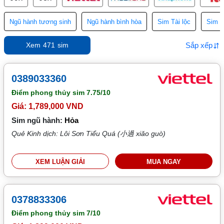
Ngũ hành tương sinh
Ngũ hành bình hòa
Sim Tài lộc
Sim T
Sắp xếp
Xem
471
sim
0389033360
Điểm phong thủy sim
7.75/10
Giá: 1,789,000 VND
Sim ngũ hành:
Hỏa
Quẻ Kinh dịch: Lôi Sơn Tiểu Quá (小過 xiǎo guò)
XEM LUẬN GIẢI
MUA NGAY
0378833306
Điểm phong thủy sim
7/10