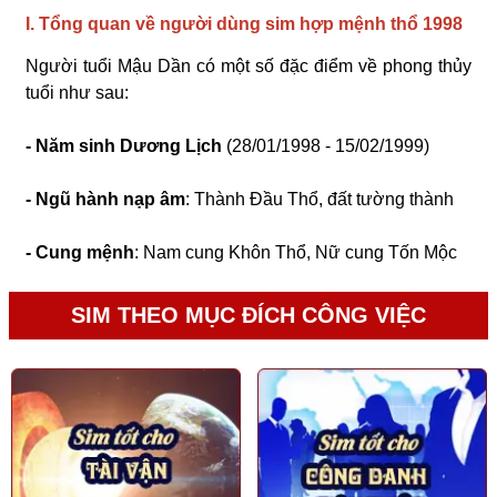
I. Tổng quan về người dùng sim hợp mệnh thổ 1998
Người tuổi Mậu Dần có một số đặc điểm về phong thủy
tuổi như sau:
- Năm sinh Dương Lịch
(28/01/1998 - 15/02/1999)
- Ngũ hành nạp âm
: Thành Đầu Thổ, đất tường thành
- Cung mệnh
: Nam cung Khôn Thổ, Nữ cung Tốn Mộc
- Tính cách:
SIM THEO MỤC ĐÍCH CÔNG VIỆC
Những người sinh năm 1998 ưu thích cuộc sống sôi
động và thích khám phá. Trong mọi công việc họ có cách
xử lý thông minh, tư duy thường mang tính đột phá và có
nhiều hành động mạnh mẽ. Không ít người tuổi 1998 có
lối sinh hoạt riêng biệt và tương đối khó hòa nhập với tổ
chức hay tập thể.