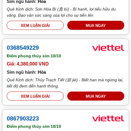
Sim ngũ hành:
Hỏa
Quẻ Kinh dịch: Sơn Hỏa Bí (賁 bì) - Bí hanh, lợi tiểu hữu du
vãng. Đạo văn sức sáng sủa lợi cho sự tiến lên
XEM LUẬN GIẢI
MUA NGAY
0368549229
Điểm phong thủy sim
10/10
Giá: 4,380,000 VND
Sim ngũ hành:
Hỏa
Quẻ Kinh dịch: Thủy Trạch Tiết (節 jié) - Biết hạn mà ngừng lại,
tiết độ đem đến hanh thông.
XEM LUẬN GIẢI
MUA NGAY
0867903223
Điểm phong thủy sim
10/10