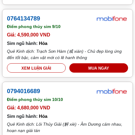
0764134789
Điểm phong thủy sim
9/10
Giá: 4,590,000 VND
Sim ngũ hành:
Hỏa
Quẻ Kinh dịch: Trạch Sơn Hàm (咸 xián) - Chủ đẹp lòng ứng
đến tốt bậc, cảm vật mới có lẽ hanh thông
XEM LUẬN GIẢI
MUA NGAY
0794016689
Điểm phong thủy sim
10/10
Giá: 4,680,000 VND
Sim ngũ hành:
Hỏa
Quẻ Kinh dịch: Lôi Thủy Giải (解 xiè) - Âm Dương cảm nhau,
hoạn nạn giải tán