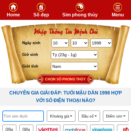
Skip to content
Home
Số đẹp
Sim phong thủy
Menu
Nhập Thông Tin Mệnh Chủ
Ngày sinh
Giờ sinh
Giới tính
CHỌN SỐ PHONG THỦY
CHUYÊN GIA GIẢI ĐÁP: TUỔI MẬU DẦN 1998 HỢP
VỚI SỐ ĐIỆN THOẠI NÀO?
Khoảng giá
Đầu số
Điểm sim
09x
08x