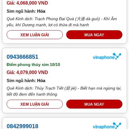
Giá: 4,068,000 VND
Sim ngũ hành:
Hỏa
Quẻ Kinh dịch: Trạch Phong Đại Quá (大過 dà guò) - Khí Âm
yếu, khí Dương mạnh, lợi có thửa đi mà hanh
XEM LUẬN GIẢI
MUA NGAY
0943666851
Điểm phong thủy sim
10/10
Giá: 4,079,000 VND
Sim ngũ hành:
Hỏa
Quẻ Kinh dịch: Thủy Trạch Tiết (節 jié) - Biết hạn mà ngừng lại,
tiết độ đem đến hanh thông.
XEM LUẬN GIẢI
MUA NGAY
0842999018