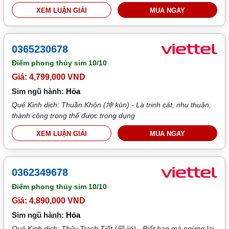
XEM LUẬN GIẢI
MUA NGAY
0365230678
Điểm phong thủy sim
10/10
Giá: 4,799,000 VND
Sim ngũ hành:
Hỏa
Quẻ Kinh dịch: Thuần Khôn (坤 kūn) - Là trinh cát, nhu thuận,
thành công trong thế được trọng dụng
XEM LUẬN GIẢI
MUA NGAY
0362349678
Điểm phong thủy sim
10/10
Giá: 4,890,000 VND
Sim ngũ hành:
Hỏa
Quẻ Kinh dịch: Thủy Trạch Tiết (節 jié) - Biết hạn mà ngừng lại,