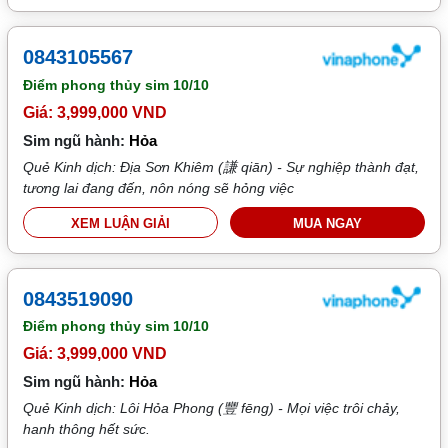
0843105567
Điểm phong thủy sim
10/10
Giá: 3,999,000 VND
Sim ngũ hành:
Hỏa
Quẻ Kinh dịch: Địa Sơn Khiêm (謙 qiān) - Sự nghiệp thành đạt,
tương lai đang đến, nôn nóng sẽ hỏng việc
XEM LUẬN GIẢI
MUA NGAY
0843519090
Điểm phong thủy sim
10/10
Giá: 3,999,000 VND
Sim ngũ hành:
Hỏa
Quẻ Kinh dịch: Lôi Hỏa Phong (豐 fēng) - Mọi việc trôi chảy,
hanh thông hết sức.