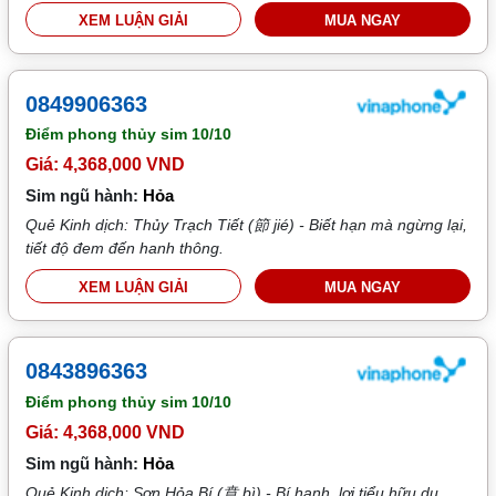
XEM LUẬN GIẢI
MUA NGAY
0849906363
Điểm phong thủy sim
10/10
Giá: 4,368,000 VND
Sim ngũ hành:
Hỏa
Quẻ Kinh dịch: Thủy Trạch Tiết (節 jié) - Biết hạn mà ngừng lại,
tiết độ đem đến hanh thông.
XEM LUẬN GIẢI
MUA NGAY
0843896363
Điểm phong thủy sim
10/10
Giá: 4,368,000 VND
Sim ngũ hành:
Hỏa
Quẻ Kinh dịch: Sơn Hỏa Bí (賁 bì) - Bí hanh, lợi tiểu hữu du