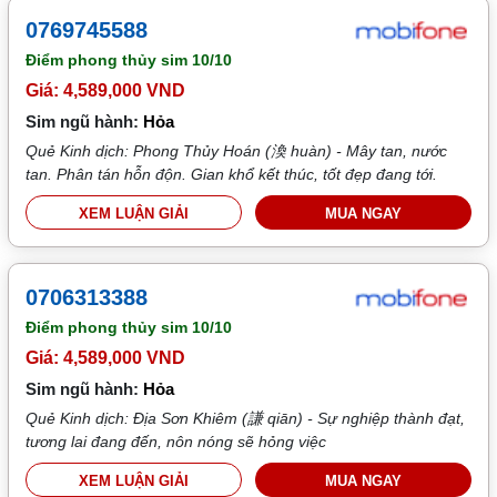
0769745588
Điểm phong thủy sim
10/10
Giá: 4,589,000 VND
Sim ngũ hành:
Hỏa
Quẻ Kinh dịch: Phong Thủy Hoán (渙 huàn) - Mây tan, nước
tan. Phân tán hỗn độn. Gian khổ kết thúc, tốt đẹp đang tới.
XEM LUẬN GIẢI
MUA NGAY
0706313388
Điểm phong thủy sim
10/10
Giá: 4,589,000 VND
Sim ngũ hành:
Hỏa
Quẻ Kinh dịch: Địa Sơn Khiêm (謙 qiān) - Sự nghiệp thành đạt,
tương lai đang đến, nôn nóng sẽ hỏng việc
XEM LUẬN GIẢI
MUA NGAY