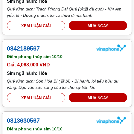
Sim ngũ hành:
Hỏa
Quẻ Kinh dịch: Trạch Phong Đại Quá (大過 dà guò) - Khí Âm
yếu, khí Dương mạnh, lợi có thửa đi mà hanh
XEM LUẬN GIẢI
MUA NGAY
0842189567
Điểm phong thủy sim
10/10
Giá: 4,068,000 VND
Sim ngũ hành:
Hỏa
Quẻ Kinh dịch: Sơn Hỏa Bí (賁 bì) - Bí hanh, lợi tiểu hữu du
vãng. Đạo văn sức sáng sủa lợi cho sự tiến lên
XEM LUẬN GIẢI
MUA NGAY
0813630567
Điểm phong thủy sim
10/10