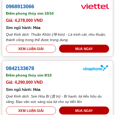
0968913066
Điểm phong thủy sim
10/10
Giá: 4,278,000 VND
Sim ngũ hành:
Hỏa
Quẻ Kinh dịch: Thuần Khôn (坤 kūn) - Là trinh cát, nhu thuận,
thành công trong thế được trọng dụng
XEM LUẬN GIẢI
MUA NGAY
0842133678
Điểm phong thủy sim
9/10
Giá: 4,290,000 VND
Sim ngũ hành:
Hỏa
Quẻ Kinh dịch: Sơn Hỏa Bí (賁 bì) - Bí hanh, lợi tiểu hữu du
vãng. Đạo văn sức sáng sủa lợi cho sự tiến lên
XEM LUẬN GIẢI
MUA NGAY