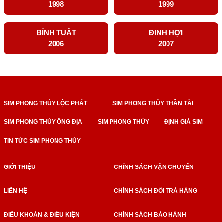
1998
1999
BÍNH TUẤT
ĐINH HỢI
2006
2007
SIM PHONG THỦY LỘC PHÁT
SIM PHONG THỦY THẦN TÀI
SIM PHONG THỦY ÔNG ĐỊA
SIM PHONG THỦY
ĐỊNH GIÁ SIM
TIN TỨC SIM PHONG THỦY
GIỚI THIỆU
CHÍNH SÁCH VẬN CHUYỂN
LIÊN HỆ
CHÍNH SÁCH ĐỔI TRẢ HÀNG
ĐIỀU KHOẢN & ĐIỀU KIỆN
CHÍNH SÁCH BẢO HÀNH