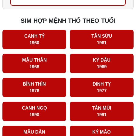
SIM HỢP MỆNH THỔ THEO TUỔI
CANH TÝ
TÂN SỬU
1960
1961
MẬU THÂN
KỶ DẬU
1968
1969
BÍNH THÌN
ĐINH TỴ
1976
1977
CANH NGỌ
TÂN MÙI
1990
1991
MẬU DẦN
KỶ MÃO