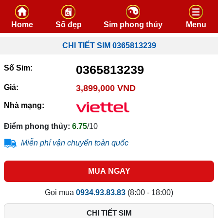
Skip to content
Home
Số đẹp
Sim phong thủy
Menu
CHI TIẾT SIM 0365813239
0365813239
Số Sim:
Giá:
3,899,000 VND
Nhà mạng:
Điểm phong thủy:
6.75
/10
Miễn phí vận chuyển toàn quốc
MUA NGAY
Gọi mua
0934.93.83.83
(8:00 - 18:00)
CHI TIẾT SIM