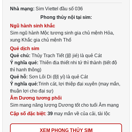
Nhà mạng:
Sim Viettel đầu số 036
Phong thủy nội tại sim:
Ngũ hành sinh khắc
Sim ngũ hành Mộc tương sinh gia chủ mệnh Hỏa,
xung Khắc gia chủ mệnh Thổ
Quẻ dịch sim
Quẻ chủ:
Thủy Trạch Tiết (節 jié) là quẻ Cát
Ý nghĩa quẻ:
Thiên địa thiết nhi tứ thì thành (tiết độ
thì hanh thông)
Quẻ hỗ:
Sơn Lôi Di (頤 yí) là quẻ Cát
Ý nghĩa quẻ:
Trinh cát, lợi thiệp đại xuyên (may mắn,
thuận lợi cho đại sự)
Âm Dương tương phối
Sim mang năng lượng Dương tốt cho tuổi Âm mạng
Cặp số đặc biệt:
39
may mắn về của cải, tài lộc
XEM PHONG THỦY SIM