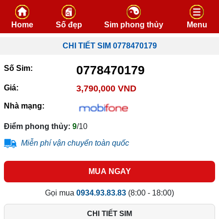
Skip to content
Home
Số đẹp
Sim phong thủy
Menu
CHI TIẾT SIM 0778470179
0778470179
Số Sim:
Giá:
3,790,000 VND
Nhà mạng:
Điểm phong thủy:
9
/10
Miễn phí vận chuyển toàn quốc
MUA NGAY
Gọi mua
0934.93.83.83
(8:00 - 18:00)
CHI TIẾT SIM