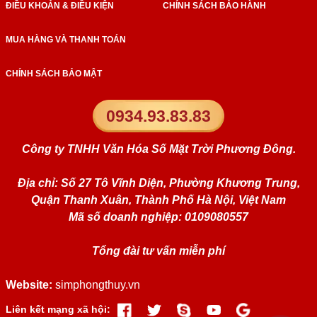
ĐIỀU KHOẢN & ĐIỀU KIỆN
CHÍNH SÁCH BẢO HÀNH
MUA HÀNG VÀ THANH TOÁN
CHÍNH SÁCH BẢO MẬT
0934.93.83.83
Công ty TNHH Văn Hóa Số Mặt Trời Phương Đông.
Địa chỉ: Số 27 Tô Vĩnh Diện, Phường Khương Trung,
Quận Thanh Xuân, Thành Phố Hà Nội, Việt Nam
Mã số doanh nghiệp: 0109080557
Tổng đài tư vấn miễn phí
Website:
simphongthuy.vn
Liên kết mạng xã hội: