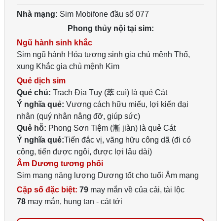
Nhà mạng:
Sim Mobifone đầu số 077
Phong thủy nội tại sim:
Ngũ hành sinh khắc
Sim ngũ hành Hỏa tương sinh gia chủ mệnh Thổ,
xung Khắc gia chủ mệnh Kim
Quẻ dịch sim
Quẻ chủ:
Trạch Địa Tụy (萃 cuì) là quẻ Cát
Ý nghĩa quẻ:
Vương cách hữu miếu, lợi kiến đại
nhân (quý nhân nâng đỡ, giúp sức)
Quẻ hỗ:
Phong Sơn Tiệm (漸 jiàn) là quẻ Cát
Ý nghĩa quẻ:
Tiến đắc vị, vãng hữu công dã (đi có
công, tiến được ngôi, được lợi lâu dài)
Âm Dương tương phối
Sim mang năng lượng Dương tốt cho tuổi Âm mạng
Cặp số đặc biệt:
79
may mắn về của cải, tài lộc
78
may mắn, hung tan - cát tới