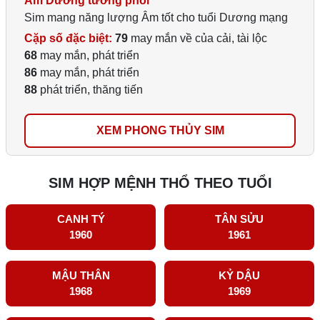
Âm Dương tương phối
Sim mang năng lượng Âm tốt cho tuổi Dương mạng
Cặp số đặc biệt:
79
may mắn về của cải, tài lộc
68
may mắn, phát triển
86
may mắn, phát triển
88
phát triển, thăng tiến
XEM PHONG THỦY SIM
SIM HỢP MỆNH THỔ THEO TUỔI
CANH TÝ
TÂN SỬU
1960
1961
MẬU THÂN
KỶ DẬU
1968
1969