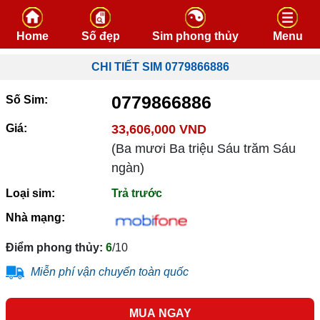
Skip to content
Home
Số đẹp
Sim phong thủy
Menu
CHI TIẾT SIM 0779866886
0779866886
Số Sim:
Giá:
33,606,000 VND
(Ba mươi Ba triệu Sáu trăm Sáu
ngàn)
Loại sim:
Trả trước
Nhà mạng:
Điểm phong thủy:
6
/10
Miễn phí vận chuyển toàn quốc
MUA NGAY