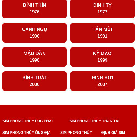
BÍNH THÌN
ĐINH TỴ
1976
1977
CANH NGỌ
TÂN MÙI
1990
1991
MẬU DẦN
KỶ MÃO
1998
1999
BÍNH TUẤT
ĐINH HỢI
2006
2007
SIM PHONG THỦY LỘC PHÁT
SIM PHONG THỦY THẦN TÀI
SIM PHONG THỦY ÔNG ĐỊA
SIM PHONG THỦY
ĐỊNH GIÁ SIM