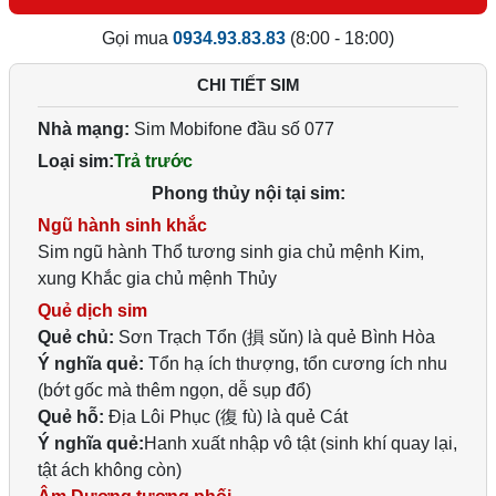
Gọi mua
0934.93.83.83
(8:00 - 18:00)
CHI TIẾT SIM
Nhà mạng:
Sim Mobifone đầu số 077
Loại sim:
Trả trước
Phong thủy nội tại sim:
Ngũ hành sinh khắc
Sim ngũ hành Thổ tương sinh gia chủ mệnh Kim,
xung Khắc gia chủ mệnh Thủy
Quẻ dịch sim
Quẻ chủ:
Sơn Trạch Tổn (損 sǔn) là quẻ Bình Hòa
Ý nghĩa quẻ:
Tổn hạ ích thượng, tổn cương ích nhu
(bớt gốc mà thêm ngọn, dễ sụp đổ)
Quẻ hỗ:
Địa Lôi Phục (復 fù) là quẻ Cát
Ý nghĩa quẻ:
Hanh xuất nhập vô tật (sinh khí quay lại,
tật ách không còn)