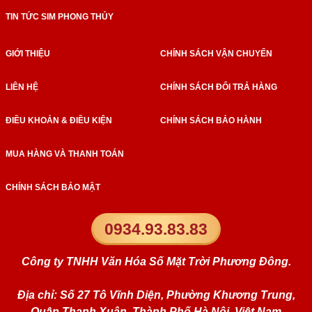
TIN TỨC SIM PHONG THỦY
GIỚI THIỆU
CHÍNH SÁCH VẬN CHUYỂN
LIÊN HỆ
CHÍNH SÁCH ĐỔI TRẢ HÀNG
ĐIỀU KHOẢN & ĐIỀU KIỆN
CHÍNH SÁCH BẢO HÀNH
MUA HÀNG VÀ THANH TOÁN
CHÍNH SÁCH BẢO MẬT
0934.93.83.83
Công ty TNHH Văn Hóa Số Mặt Trời Phương Đông.
Địa chỉ: Số 27 Tô Vĩnh Diện, Phường Khương Trung,
Quận Thanh Xuân, Thành Phố Hà Nội, Việt Nam