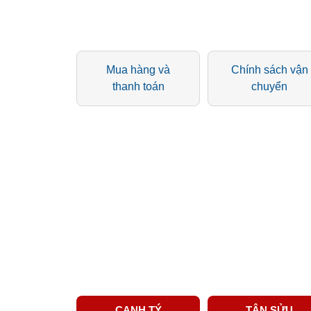
Mua hàng và
Chính sách vận
thanh toán
chuyển
CANH TÝ
TÂN SỬU