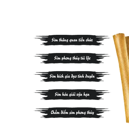
Sim thăng quan tiến chức
Sim phong thủy tài lộc
Sim kích gia đạo tình duyên
Sim hóa giải vận hạn
Chấm điểm sim phong thủy