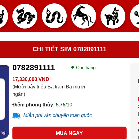
CHI TIẾT SIM 0782891111
0782891111
Còn hàng
17,330,000 VND
(Mười bảy triệu Ba trăm Ba mươi
ngàn)
Điểm phong thủy:
5.75
/10
Miễn phí vận chuyển toàn quốc
MUA NGAY