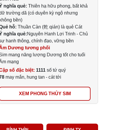
Ý nghĩa quẻ:
Thiên hạ hữu phong, bất khả
dữ trường dã (có duyên kỳ ngộ nhưng
không bền)
Quẻ hỗ:
Thuần Càn (乾 qián) là quẻ Cát
Ý nghĩa quẻ:
Nguyên Hanh Lợi Trinh - Chủ
sự hanh thông, chính đạo, vững bền
Âm Dương tương phối
Sim mang năng lượng Dương tốt cho tuổi
Âm mạng
Cặp số đặc biệt:
1111
số tứ quý
78
may mắn, hung tan - cát tới
XEM PHONG THỦY SIM
BÍNH THÌN
ĐINH TỴ