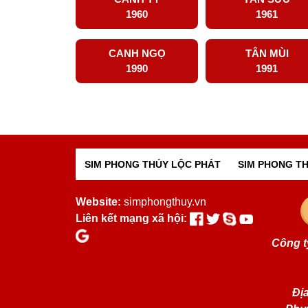
1960
1961
CANH NGỌ
TÂN MÙI
1990
1991
SIM PHONG THỦY LỘC PHÁT
SIM PHONG TH
Website:
simphongthuy.vn
Liên kết mạng xã hội:
Công t
Địa