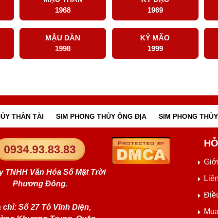
1968
1969
MẬU DẦN
KỶ MÃO
1998
1999
ỦY THẦN TÀI
SIM PHONG THỦY ÔNG ĐỊA
SIM PHONG THỦY
HỖ
0934.93.83.83
Giới
y TNHH Văn Hóa Số Mặt Trời
Liê
Phương Đông.
Điề
 chỉ: Số 27 Tô Vĩnh Diện,
Mua