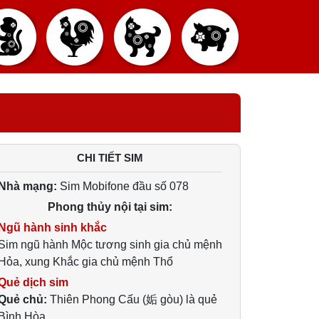
CHI TIẾT SIM
Nhà mạng:
Sim Mobifone đầu số 078
Phong thủy nội tại sim:
Ngũ hành sinh khắc
Sim ngũ hành Mộc tương sinh gia chủ mệnh
Hỏa, xung Khắc gia chủ mệnh Thổ
Quẻ dịch sim
Quẻ chủ:
Thiên Phong Cấu (姤 gòu) là quẻ
Bình Hòa