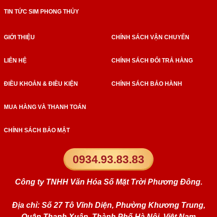
TIN TỨC SIM PHONG THỦY
GIỚI THIỆU
CHÍNH SÁCH VẬN CHUYỂN
LIÊN HỆ
CHÍNH SÁCH ĐỔI TRẢ HÀNG
ĐIỀU KHOẢN & ĐIỀU KIỆN
CHÍNH SÁCH BẢO HÀNH
MUA HÀNG VÀ THANH TOÁN
CHÍNH SÁCH BẢO MẬT
0934.93.83.83
Công ty TNHH Văn Hóa Số Mặt Trời Phương Đông.
Địa chỉ: Số 27 Tô Vĩnh Diện, Phường Khương Trung,
Quận Thanh Xuân, Thành Phố Hà Nội, Việt Nam