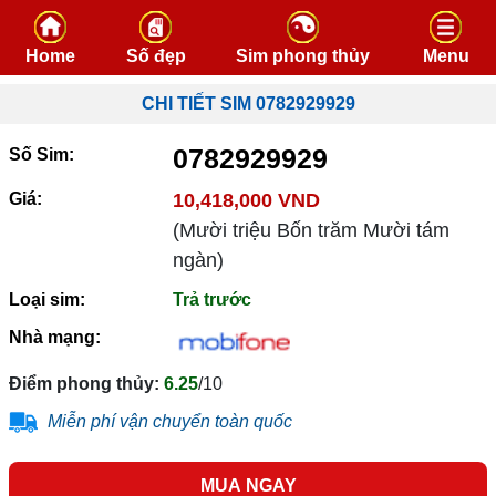
Skip to content
Home
Số đẹp
Sim phong thủy
Menu
CHI TIẾT SIM 0782929929
0782929929
Số Sim:
Giá:
10,418,000 VND
(Mười triệu Bốn trăm Mười tám
ngàn)
Loại sim:
Trả trước
Nhà mạng:
Điểm phong thủy:
6.25
/10
Miễn phí vận chuyển toàn quốc
MUA NGAY