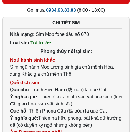
Gọi mua
0934.93.83.83
(8:00 - 18:00)
CHI TIẾT SIM
Nhà mạng:
Sim Mobifone đầu số 078
Loại sim:
Trả trước
Phong thủy nội tại sim:
Ngũ hành sinh khắc
Sim ngũ hành Mộc tương sinh gia chủ mệnh Hỏa,
xung Khắc gia chủ mệnh Thổ
Quẻ dịch sim
Quẻ chủ:
Trạch Sơn Hàm (咸 xián) là quẻ Cát
Ý nghĩa quẻ:
Thiên địa cảm nhi vạn vật hóa sinh (trời
đất giao hòa, vạn vật sinh sôi)
Quẻ hỗ:
Thiên Phong Cấu (姤 gòu) là quẻ Cát
Ý nghĩa quẻ:
Thiên hạ hữu phong, bất khả dữ trường
dã (có duyên kỳ ngộ nhưng không bền)