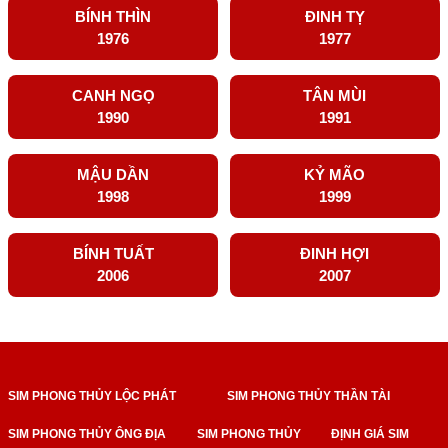
BÍNH THÌN
ĐINH TỴ
1976
1977
CANH NGỌ
TÂN MÙI
1990
1991
MẬU DẦN
KỶ MÃO
1998
1999
BÍNH TUẤT
ĐINH HỢI
2006
2007
SIM PHONG THỦY LỘC PHÁT
SIM PHONG THỦY THẦN TÀI
SIM PHONG THỦY ÔNG ĐỊA
SIM PHONG THỦY
ĐỊNH GIÁ SIM