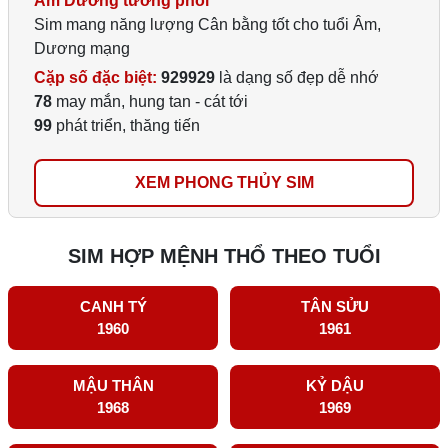
Âm Dương tương phối
Sim mang năng lượng Cân bằng tốt cho tuổi Âm,
Dương mạng
Cặp số đặc biệt:
929929
là dạng số đẹp dễ nhớ
78
may mắn, hung tan - cát tới
99
phát triển, thăng tiến
XEM PHONG THỦY SIM
SIM HỢP MỆNH THỔ THEO TUỔI
CANH TÝ
TÂN SỬU
1960
1961
MẬU THÂN
KỶ DẬU
1968
1969