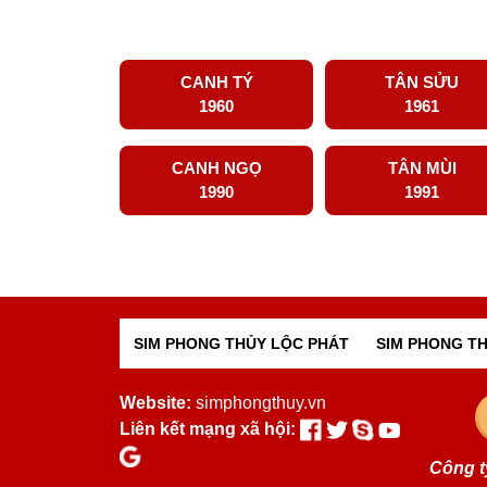
CANH TÝ
TÂN SỬU
1960
1961
CANH NGỌ
TÂN MÙI
1990
1991
SIM PHONG THỦY LỘC PHÁT
SIM PHONG TH
Website:
simphongthuy.vn
Liên kết mạng xã hội:
Công t