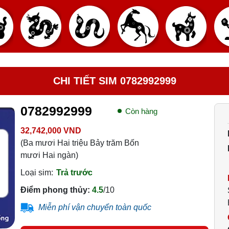
CHI TIẾT SIM 0782992999
0782992999
Còn hàng
32,742,000 VND
(Ba mươi Hai triệu Bảy trăm Bốn
mươi Hai ngàn)
Loại sim:
Trả trước
Điểm phong thủy:
4.5
/10
Miễn phí vận chuyển toàn quốc