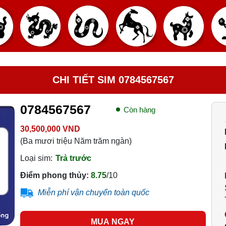
CHI TIẾT SIM 0784567567
0784567567
Còn hàng
30,500,000 VND
(Ba mươi triệu Năm trăm ngàn)
Loại sim:
Trả trước
Điểm phong thủy:
8.75
/10
Miễn phí vận chuyển toàn quốc
MUA NGAY