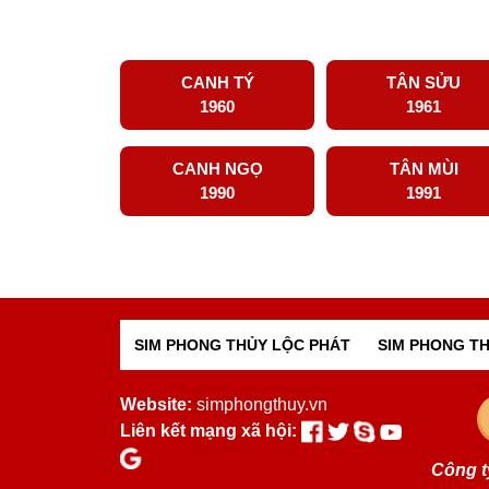
CANH TÝ
TÂN SỬU
1960
1961
CANH NGỌ
TÂN MÙI
1990
1991
SIM PHONG THỦY LỘC PHÁT
SIM PHONG TH
Website:
simphongthuy.vn
Liên kết mạng xã hội:
Công t