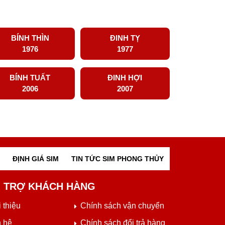
BÍNH THÌN
ĐINH TỴ
1976
1977
BÍNH TUẤT
ĐINH HỢI
2006
2007
ĐỊNH GIÁ SIM
TIN TỨC SIM PHONG THỦY
 TRỢ KHÁCH HÀNG
 thiệu
Chính sách vận chuyển
n hệ
Chính sách đổi trả hàng