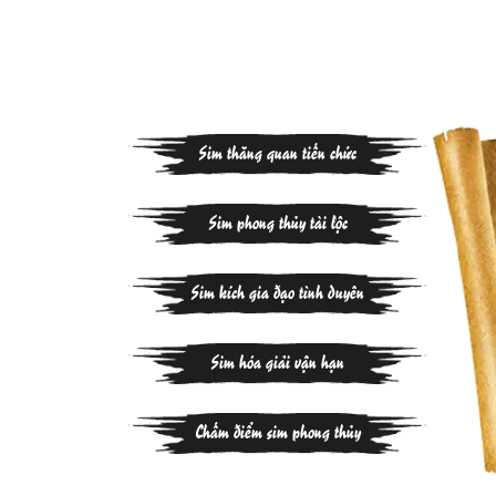
Sim thăng quan tiến chức
Sim phong thủy tài lộc
Sim kích gia đạo tình duyên
Sim hóa giải vận hạn
Chấm điểm sim phong thủy