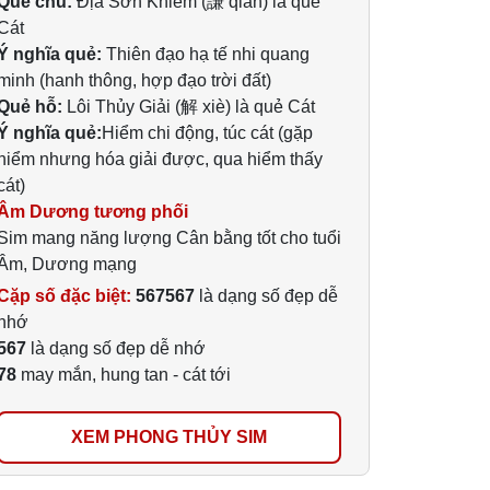
Quẻ chủ:
Địa Sơn Khiêm (謙 qiān) là quẻ
Cát
Ý nghĩa quẻ:
Thiên đạo hạ tế nhi quang
minh (hanh thông, hợp đạo trời đất)
Quẻ hỗ:
Lôi Thủy Giải (解 xiè) là quẻ Cát
Ý nghĩa quẻ:
Hiểm chi động, túc cát (gặp
hiểm nhưng hóa giải được, qua hiểm thấy
cát)
Âm Dương tương phối
Sim mang năng lượng Cân bằng tốt cho tuổi
Âm, Dương mạng
Cặp số đặc biệt:
567567
là dạng số đẹp dễ
nhớ
567
là dạng số đẹp dễ nhớ
78
may mắn, hung tan - cát tới
XEM PHONG THỦY SIM