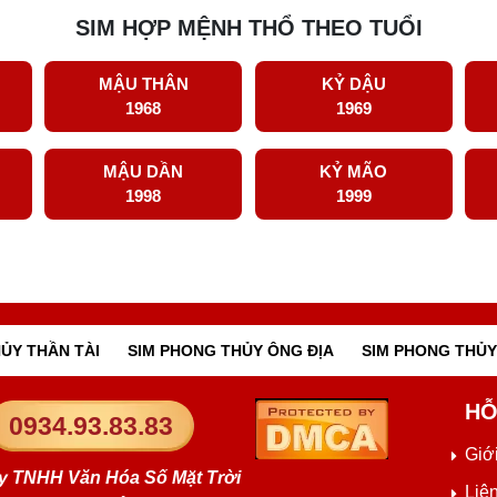
SIM HỢP MỆNH THỔ THEO TUỔI
MẬU THÂN
KỶ DẬU
1968
1969
MẬU DẦN
KỶ MÃO
1998
1999
ỦY THẦN TÀI
SIM PHONG THỦY ÔNG ĐỊA
SIM PHONG THỦY
HỖ
0934.93.83.83
Giới
y TNHH Văn Hóa Số Mặt Trời
Liê