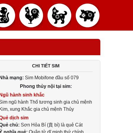
CHI TIẾT SIM
Nhà mạng:
Sim Mobifone đầu số 079
Phong thủy nội tại sim:
Ngũ hành sinh khắc
Sim ngũ hành Thổ tương sinh gia chủ mệnh
Kim, xung Khắc gia chủ mệnh Thủy
Quẻ dịch sim
Quẻ chủ:
Sơn Hỏa Bí (賁 bì) là quẻ Cát
Ý nghĩa quẻ:
Quân tử dĩ minh thứ chính