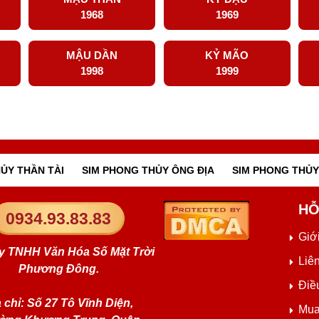
1968
1969
MẬU DẦN
KỶ MÃO
1998
1999
ỦY THẦN TÀI
SIM PHONG THỦY ÔNG ĐỊA
SIM PHONG THỦY
HỖ
0934.93.83.83
Giới
y TNHH Văn Hóa Số Mặt Trời
Liê
Phương Đông.
Điề
 chỉ: Số 27 Tô Vĩnh Diện,
Mua