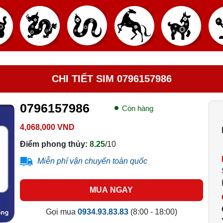
CHI TIẾT SIM 0796157986
0796157986
Còn hàng
4,068,000 VND
Điểm phong thủy:
8.25
/10
Miễn phí vận chuyển toàn quốc
MUA NGAY
Gọi mua
0934.93.83.83
(8:00 - 18:00)