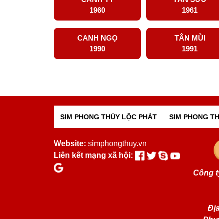
1960
1961
CANH NGỌ
TÂN MÙI
1990
1991
SIM PHONG THỦY LỘC PHÁT
SIM PHONG TH
Website:
simphongthuy.vn
Liên kết mạng xã hội:
Công t
Địa