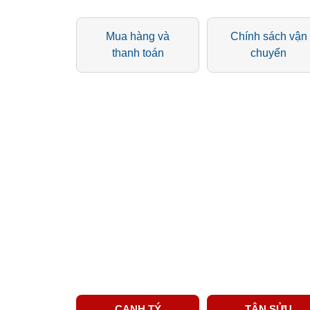
Mua hàng và
Chính sách vận
thanh toán
chuyển
CANH TÝ
TÂN SỬU