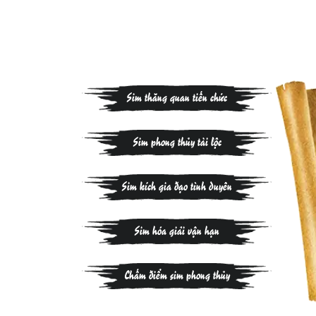
Sim thăng quan tiến chức
Sim phong thủy tài lộc
Sim kích gia đạo tình duyên
Sim hóa giải vận hạn
Chấm điểm sim phong thủy