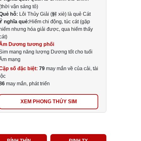
(thời vận sáng tỏ)
Quẻ hỗ:
Lôi Thủy Giải (解 xiè) là quẻ Cát
Ý nghĩa quẻ:
Hiểm chi động, túc cát (gặp
hiểm nhưng hóa giải được, qua hiểm thấy
cát)
Âm Dương tương phối
Sim mang năng lượng Dương tốt cho tuổi
Âm mạng
Cặp số đặc biệt:
79
may mắn về của cải, tài
lộc
86
may mắn, phát triển
XEM PHONG THỦY SIM
BÍNH THÌN
ĐINH TỴ