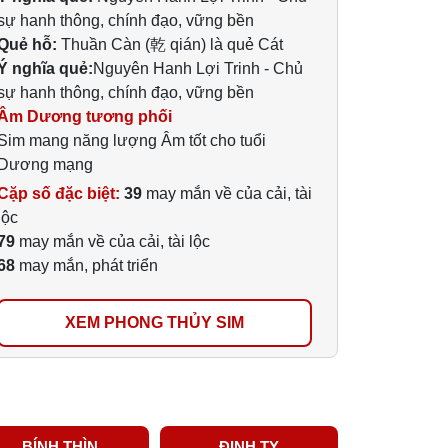
sự hanh thông, chính đạo, vững bền
Quẻ hỗ:
Thuần Càn (乾 qián) là quẻ Cát
Ý nghĩa quẻ:
Nguyên Hanh Lợi Trinh - Chủ
sự hanh thông, chính đạo, vững bền
Âm Dương tương phối
Sim mang năng lượng Âm tốt cho tuổi
Dương mạng
Cặp số đặc biệt:
39
may mắn về của cải, tài
lộc
79
may mắn về của cải, tài lộc
68
may mắn, phát triển
XEM PHONG THỦY SIM
BÍNH THÌN
ĐINH TỴ