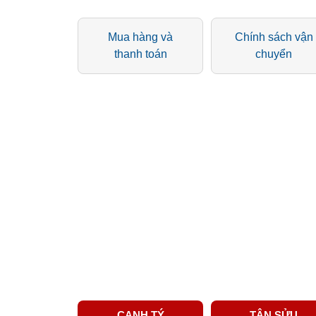
Mua hàng và
Chính sách vận
thanh toán
chuyển
CANH TÝ
TÂN SỬU