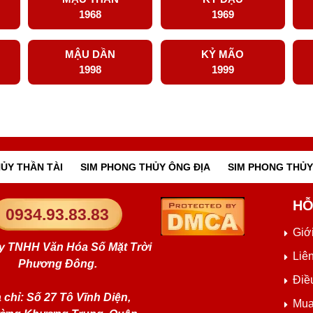
1968
1969
MẬU DẦN
KỶ MÃO
1998
1999
ỦY THẦN TÀI
SIM PHONG THỦY ÔNG ĐỊA
SIM PHONG THỦY
HỖ
0934.93.83.83
Giới
y TNHH Văn Hóa Số Mặt Trời
Liê
Phương Đông.
Điề
 chỉ: Số 27 Tô Vĩnh Diện,
Mua