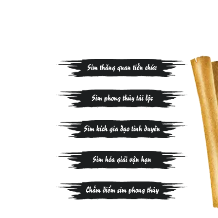
Sim thăng quan tiến chức
Sim phong thủy tài lộc
Sim kích gia đạo tình duyên
Sim hóa giải vận hạn
Chấm điểm sim phong thủy