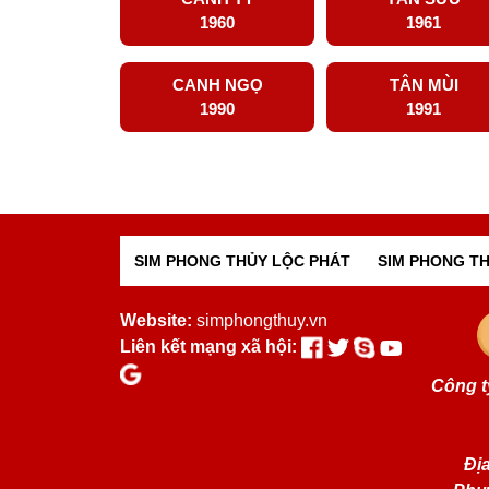
1960
1961
CANH NGỌ
TÂN MÙI
1990
1991
SIM PHONG THỦY LỘC PHÁT
SIM PHONG TH
Website:
simphongthuy.vn
Liên kết mạng xã hội:
Công t
Địa