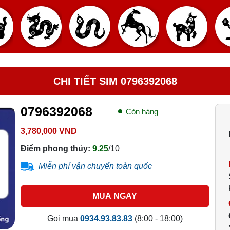
CHI TIẾT SIM 0796392068
0796392068
Còn hàng
3,780,000 VND
Điểm phong thủy:
9.25
/10
Miễn phí vận chuyển toàn quốc
MUA NGAY
Gọi mua
0934.93.83.83
(8:00 - 18:00)