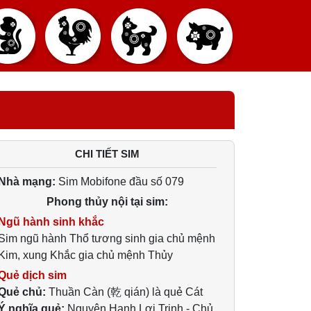
CHI TIẾT SIM
Nhà mạng:
Sim Mobifone đầu số 079
Phong thủy nội tại sim:
Ngũ hành sinh khắc
Sim ngũ hành Thổ tương sinh gia chủ mệnh
Kim, xung Khắc gia chủ mệnh Thủy
Quẻ dịch sim
Quẻ chủ:
Thuần Càn (乾 qián) là quẻ Cát
Ý nghĩa quẻ:
Nguyên Hanh Lợi Trinh - Chủ