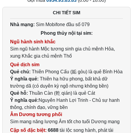
Gọi mua
0934.93.83.83
(8:00 - 18:00)
CHI TIẾT SIM
Nhà mạng:
Sim Mobifone đầu số 079
Phong thủy nội tại sim:
Ngũ hành sinh khắc
Sim ngũ hành Mộc tương sinh gia chủ mệnh Hỏa,
xung Khắc gia chủ mệnh Thổ
Quẻ dịch sim
Quẻ chủ:
Thiên Phong Cấu (姤 gòu) là quẻ Bình Hòa
Ý nghĩa quẻ:
Thiên hạ hữu phong, bất khả dữ
trường dã (có duyên kỳ ngộ nhưng không bền)
Quẻ hỗ:
Thuần Càn (乾 qián) là quẻ Cát
Ý nghĩa quẻ:
Nguyên Hanh Lợi Trinh - Chủ sự hanh
thông, chính đạo, vững bền
Âm Dương tương phối
Sim mang năng lượng Âm tốt cho tuổi Dương mạng
Cặp số đặc biệt:
6688
tài lộc song hành, phát tài