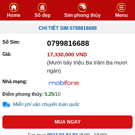
Skip to content
Home
Số đẹp
Sim phong thủy
Menu
CHI TIẾT SIM 0799816688
0799816688
Số Sim:
Giá:
17,330,000 VND
(Mười bảy triệu Ba trăm Ba mươi
ngàn)
Nhà mạng:
Điểm phong thủy:
5.25
/10
Miễn phí vận chuyển toàn quốc
MUA NGAY