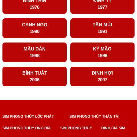
BÍNH THÌN
ĐINH TỴ
1976
1977
CANH NGỌ
TÂN MÙI
1990
1991
MẬU DẦN
KỶ MÃO
1998
1999
BÍNH TUẤT
ĐINH HỢI
2006
2007
SIM PHONG THỦY LỘC PHÁT
SIM PHONG THỦY THẦN TÀI
SIM PHONG THỦY ÔNG ĐỊA
SIM PHONG THỦY
ĐỊNH GIÁ SIM