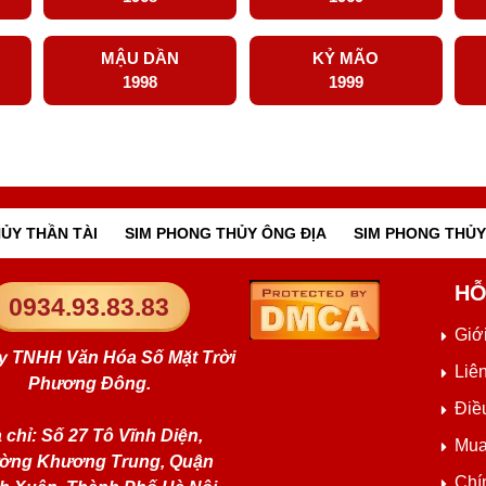
MẬU DẦN
KỶ MÃO
1998
1999
ỦY THẦN TÀI
SIM PHONG THỦY ÔNG ĐỊA
SIM PHONG THỦY
HỖ
0934.93.83.83
Giới
y TNHH Văn Hóa Số Mặt Trời
Liê
Phương Đông.
Điề
 chỉ: Số 27 Tô Vĩnh Diện,
Mua
ờng Khương Trung, Quận
Chí