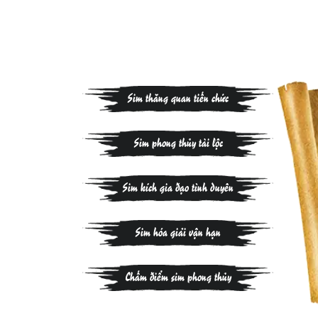
Sim thăng quan tiến chức
Sim phong thủy tài lộc
Sim kích gia đạo tình duyên
Sim hóa giải vận hạn
Chấm điểm sim phong thủy