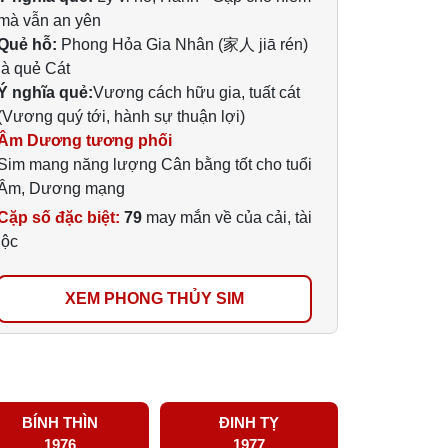
mà vẫn an yên
Quẻ hỗ:
Phong Hỏa Gia Nhân (家人 jiā rén)
là quẻ Cát
Ý nghĩa quẻ:
Vương cách hữu gia, tuất cát
(Vương quý tới, hành sự thuận lợi)
Âm Dương tương phối
Sim mang năng lượng Cân bằng tốt cho tuổi
Âm, Dương mạng
Cặp số đặc biệt:
79
may mắn về của cải, tài
lộc
XEM PHONG THỦY SIM
BÍNH THÌN
ĐINH TỴ
1976
1977