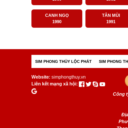
CANH NGỌ
TÂN MÙI
1990
1991
SIM PHONG THỦY LỘC PHÁT
SIM PHONG TH
Website:
simphongthuy.vn
Liên kết mạng xã hội:
Công t
Địa
Phư