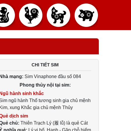
CHI TIẾT SIM
Nhà mạng:
Sim Vinaphone đầu số 084
Phong thủy nội tại sim:
Ngũ hành sinh khắc
Sim ngũ hành Thổ tương sinh gia chủ mệnh
Kim, xung Khắc gia chủ mệnh Thủy
Quẻ dịch sim
Quẻ chủ:
Thiên Trạch Lý (履 lǚ) là quẻ Cát
Ý nghĩa quẻ:
Lý vi hổ, Hanh - Gặp chỗ hiểm