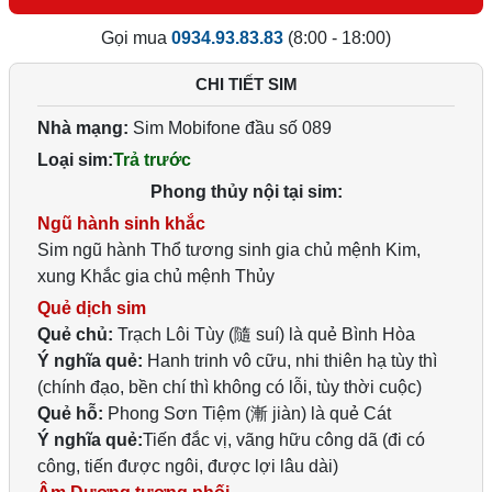
Gọi mua
0934.93.83.83
(8:00 - 18:00)
CHI TIẾT SIM
Nhà mạng:
Sim Mobifone đầu số 089
Loại sim:
Trả trước
Phong thủy nội tại sim:
Ngũ hành sinh khắc
Sim ngũ hành Thổ tương sinh gia chủ mệnh Kim,
xung Khắc gia chủ mệnh Thủy
Quẻ dịch sim
Quẻ chủ:
Trạch Lôi Tùy (隨 suí) là quẻ Bình Hòa
Ý nghĩa quẻ:
Hanh trinh vô cữu, nhi thiên hạ tùy thì
(chính đạo, bền chí thì không có lỗi, tùy thời cuộc)
Quẻ hỗ:
Phong Sơn Tiệm (漸 jiàn) là quẻ Cát
Ý nghĩa quẻ:
Tiến đắc vị, vãng hữu công dã (đi có
công, tiến được ngôi, được lợi lâu dài)