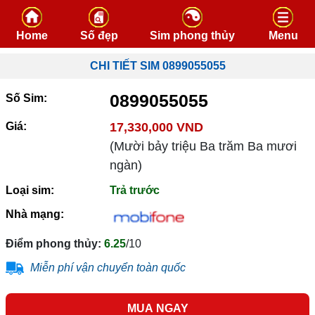
Skip to content
Home
Số đẹp
Sim phong thủy
Menu
CHI TIẾT SIM 0899055055
0899055055
Số Sim:
Giá:
17,330,000 VND
(Mười bảy triệu Ba trăm Ba mươi
ngàn)
Loại sim:
Trả trước
Nhà mạng:
Điểm phong thủy:
6.25
/10
Miễn phí vận chuyển toàn quốc
MUA NGAY