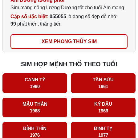
Âm Dương tương phối
Sim mang năng lượng Dương tốt cho tuổi Âm mạng
Cặp số đặc biệt:
055055
là dạng số đẹp dễ nhớ
99
phát triển, thăng tiến
XEM PHONG THỦY SIM
SIM HỢP MỆNH THỔ THEO TUỔI
CANH TÝ
TÂN SỬU
1960
1961
MẬU THÂN
KỶ DẬU
1968
1969
BÍNH THÌN
ĐINH TỴ
1976
1977