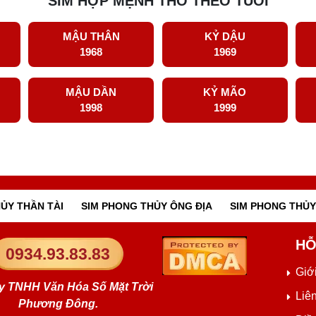
SIM HỢP MỆNH THỔ THEO TUỔI
MẬU THÂN
KỶ DẬU
1968
1969
MẬU DẦN
KỶ MÃO
1998
1999
ỦY THẦN TÀI
SIM PHONG THỦY ÔNG ĐỊA
SIM PHONG THỦY
HỖ
0934.93.83.83
Giới
y TNHH Văn Hóa Số Mặt Trời
Liê
Phương Đông.