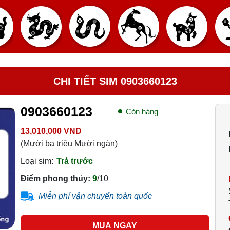
CHI TIẾT SIM 0903660123
0903660123
Còn hàng
13,010,000 VND
(Mười ba triệu Mười ngàn)
Loại sim:
Trả trước
Điểm phong thủy:
9
/10
Miễn phí vận chuyển toàn quốc
MUA NGAY