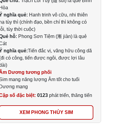
Quẻ chủ:
Trạch Lôi Tùy (隨 suí) là quẻ Bình
Hòa
Ý nghĩa quẻ:
Hanh trinh vô cữu, nhi thiên
hạ tùy thì (chính đạo, bền chí thì không có
lỗi, tùy thời cuộc)
Quẻ hỗ:
Phong Sơn Tiệm (漸 jiàn) là quẻ
Cát
Ý nghĩa quẻ:
Tiến đắc vị, vãng hữu công dã
(đi có công, tiến được ngôi, được lợi lâu
dài)
Âm Dương tương phối
Sim mang năng lượng Âm tốt cho tuổi
Dương mạng
Cặp số đặc biệt:
0123
phát triển, thăng tiến
XEM PHONG THỦY SIM