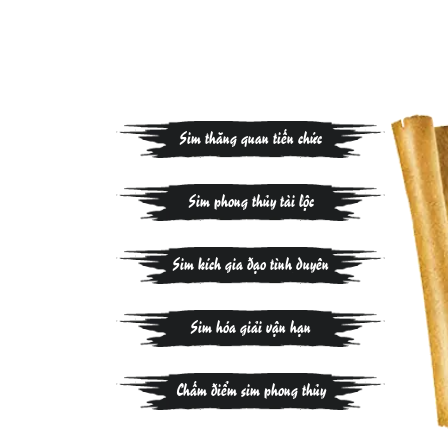
Sim thăng quan tiến chức
Sim phong thủy tài lộc
Sim kích gia đạo tình duyên
Sim hóa giải vận hạn
Chấm điểm sim phong thủy