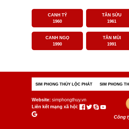
CANH TÝ
TÂN SỬU
1960
1961
CANH NGỌ
TÂN MÙI
1990
1991
SIM PHONG THỦY LỘC PHÁT
SIM PHONG TH
Website:
simphongthuy.vn
Liên kết mạng xã hội:
Công t