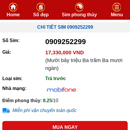
Skip to content
Home
Số đẹp
Sim phong thủy
Menu
CHI TIẾT SIM 0909252299
0909252299
Số Sim:
Giá:
17,330,000 VND
(Mười bảy triệu Ba trăm Ba mươi
ngàn)
Loại sim:
Trả trước
Nhà mạng:
Điểm phong thủy:
8.25
/10
Miễn phí vận chuyển toàn quốc
MUA NGAY