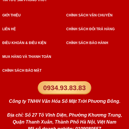
TIN TỨC SIM PHONG THỦY
GIỚI THIỆU
CHÍNH SÁCH VẬN CHUYỂN
LIÊN HỆ
CHÍNH SÁCH ĐỔI TRẢ HÀNG
ĐIỀU KHOẢN & ĐIỀU KIỆN
CHÍNH SÁCH BẢO HÀNH
MUA HÀNG VÀ THANH TOÁN
CHÍNH SÁCH BẢO MẬT
0934.93.83.83
Công ty TNHH Văn Hóa Số Mặt Trời Phương Đông.
Địa chỉ: Số 27 Tô Vĩnh Diện, Phường Khương Trung,
Quận Thanh Xuân, Thành Phố Hà Nội, Việt Nam
Mã số doanh nghiệp: 0109080557