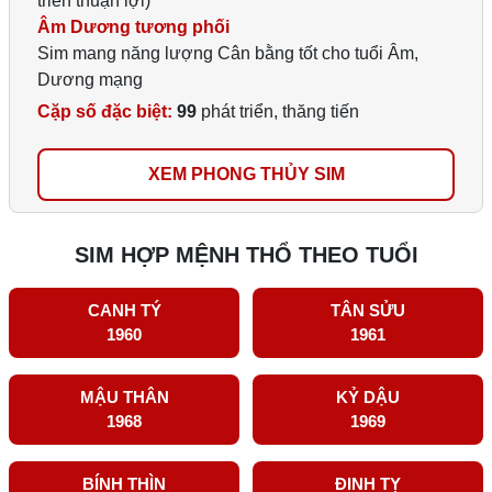
triển thuận lợi)
Âm Dương tương phối
Sim mang năng lượng Cân bằng tốt cho tuổi Âm,
Dương mạng
Cặp số đặc biệt:
99
phát triển, thăng tiến
XEM PHONG THỦY SIM
SIM HỢP MỆNH THỔ THEO TUỔI
CANH TÝ
TÂN SỬU
1960
1961
MẬU THÂN
KỶ DẬU
1968
1969
BÍNH THÌN
ĐINH TỴ