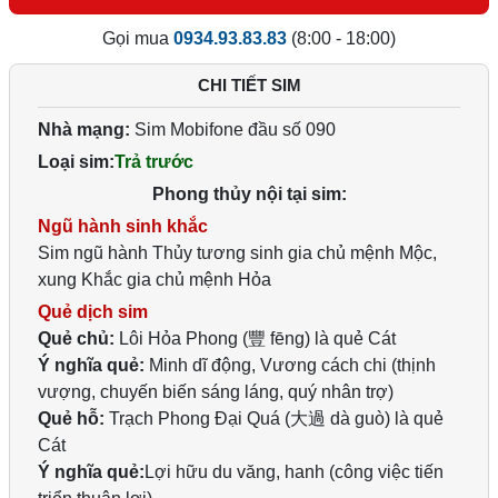
Gọi mua
0934.93.83.83
(8:00 - 18:00)
CHI TIẾT SIM
Nhà mạng:
Sim Mobifone đầu số 090
Loại sim:
Trả trước
Phong thủy nội tại sim:
Ngũ hành sinh khắc
Sim ngũ hành Thủy tương sinh gia chủ mệnh Mộc,
xung Khắc gia chủ mệnh Hỏa
Quẻ dịch sim
Quẻ chủ:
Lôi Hỏa Phong (豐 fēng) là quẻ Cát
Ý nghĩa quẻ:
Minh dĩ động, Vương cách chi (thịnh
vượng, chuyến biến sáng láng, quý nhân trợ)
Quẻ hỗ:
Trạch Phong Đại Quá (大過 dà guò) là quẻ
Cát
Ý nghĩa quẻ:
Lợi hữu du văng, hanh (công việc tiến