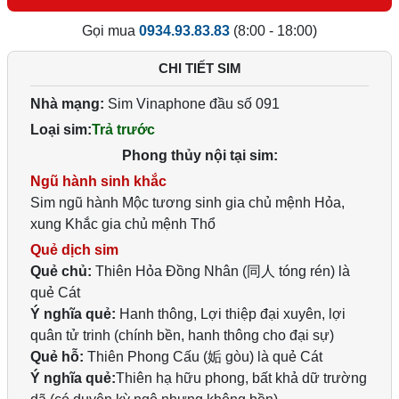
Gọi mua
0934.93.83.83
(8:00 - 18:00)
CHI TIẾT SIM
Nhà mạng:
Sim Vinaphone đầu số 091
Loại sim:
Trả trước
Phong thủy nội tại sim:
Ngũ hành sinh khắc
Sim ngũ hành Mộc tương sinh gia chủ mệnh Hỏa,
xung Khắc gia chủ mệnh Thổ
Quẻ dịch sim
Quẻ chủ:
Thiên Hỏa Đồng Nhân (同人 tóng rén) là
quẻ Cát
Ý nghĩa quẻ:
Hanh thông, Lợi thiệp đại xuyên, lợi
quân tử trinh (chính bền, hanh thông cho đại sự)
Quẻ hỗ:
Thiên Phong Cấu (姤 gòu) là quẻ Cát
Ý nghĩa quẻ:
Thiên hạ hữu phong, bất khả dữ trường