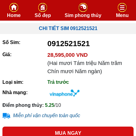
Skip to content
Home
Số đẹp
Sim phong thủy
Menu
CHI TIẾT SIM 0912521521
0912521521
Số Sim:
Giá:
28,595,000 VND
(Hai mươi Tám triệu Năm trăm
Chín mươi Năm ngàn)
Loại sim:
Trả trước
Nhà mạng:
Điểm phong thủy:
5.25
/10
Miễn phí vận chuyển toàn quốc
MUA NGAY