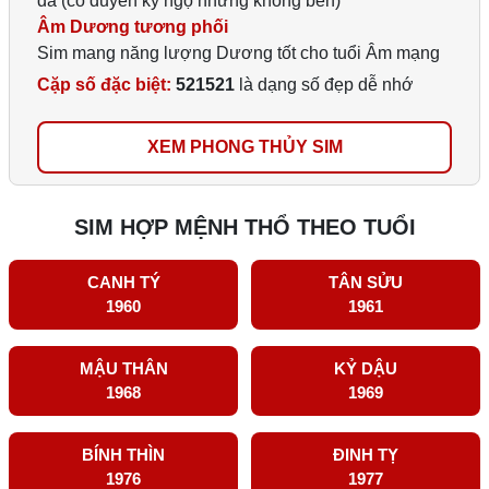
dã (có duyên kỳ ngộ nhưng không bền)
Âm Dương tương phối
Sim mang năng lượng Dương tốt cho tuổi Âm mạng
Cặp số đặc biệt:
521521
là dạng số đẹp dễ nhớ
XEM PHONG THỦY SIM
SIM HỢP MỆNH THỔ THEO TUỔI
CANH TÝ
TÂN SỬU
1960
1961
MẬU THÂN
KỶ DẬU
1968
1969
BÍNH THÌN
ĐINH TỴ
1976
1977