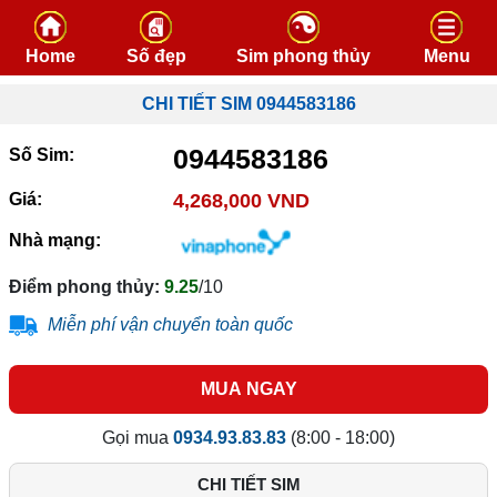
Skip to content
Home
Số đẹp
Sim phong thủy
Menu
CHI TIẾT SIM 0944583186
0944583186
Số Sim:
Giá:
4,268,000 VND
Nhà mạng:
Điểm phong thủy:
9.25
/10
Miễn phí vận chuyển toàn quốc
MUA NGAY
Gọi mua
0934.93.83.83
(8:00 - 18:00)
CHI TIẾT SIM