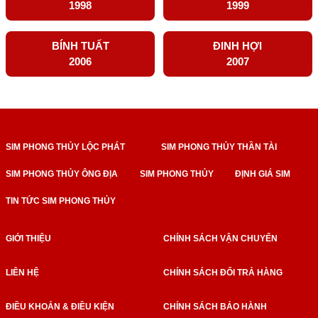
1998
1999
BÍNH TUẤT
ĐINH HỢI
2006
2007
SIM PHONG THỦY LỘC PHÁT
SIM PHONG THỦY THẦN TÀI
SIM PHONG THỦY ÔNG ĐỊA
SIM PHONG THỦY
ĐỊNH GIÁ SIM
TIN TỨC SIM PHONG THỦY
GIỚI THIỆU
CHÍNH SÁCH VẬN CHUYỂN
LIÊN HỆ
CHÍNH SÁCH ĐỔI TRẢ HÀNG
ĐIỀU KHOẢN & ĐIỀU KIỆN
CHÍNH SÁCH BẢO HÀNH