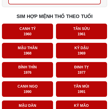
SIM HỢP MỆNH THỔ THEO TUỔI
CANH TÝ
TÂN SỬU
1960
1961
MẬU THÂN
KỶ DẬU
1968
1969
BÍNH THÌN
ĐINH TỴ
1976
1977
CANH NGỌ
TÂN MÙI
1990
1991
MẬU DẦN
KỶ MÃO