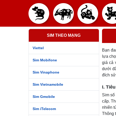
SIM THEO MẠNG
Viettel
Bạn đan
lựa chọ
Sim Mobifone
giá cả 
dưới đ
Sim Vinaphone
đích sử
Sim Vietnamobile
I. Tiê
Sim số 
Sim Gmobile
cấp. Th
nhiên t
Sim iTelecom
Thông t