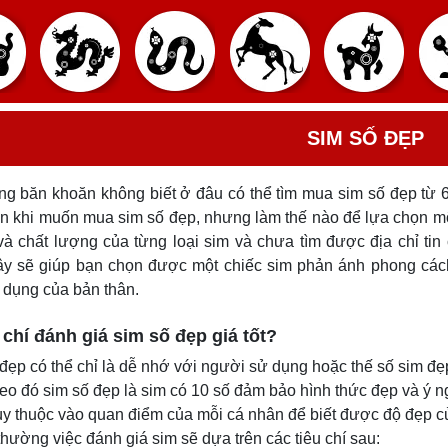
SIM SỐ ĐẸP
g băn khoăn không biết ở đâu có thể tìm mua sim số đẹp từ 6
n khi muốn mua sim số đẹp, nhưng làm thế nào để lựa chọn m
và chất lượng của từng loại sim và chưa tìm được địa chỉ ti
ây sẽ giúp bạn chọn được một chiếc sim phản ánh phong các
 dụng của bản thân.
u chí đánh giá sim số đẹp giá tốt?
đẹp có thể chỉ là dễ nhớ với người sử dụng hoặc thế số sim đẹp 
eo đó sim số đẹp là sim có 10 số đảm bảo hình thức đẹp và ý n
ùy thuộc vào quan điểm của mỗi cá nhân để biết được độ đẹp 
hường việc đánh giá sim sẽ dựa trên các tiêu chí sau: