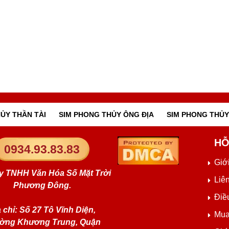
ỦY THẦN TÀI
SIM PHONG THỦY ÔNG ĐỊA
SIM PHONG THỦY
HỖ
0934.93.83.83
Giới
y TNHH Văn Hóa Số Mặt Trời
Liê
Phương Đông.
Điề
 chỉ: Số 27 Tô Vĩnh Diện,
Mua
ờng Khương Trung, Quận