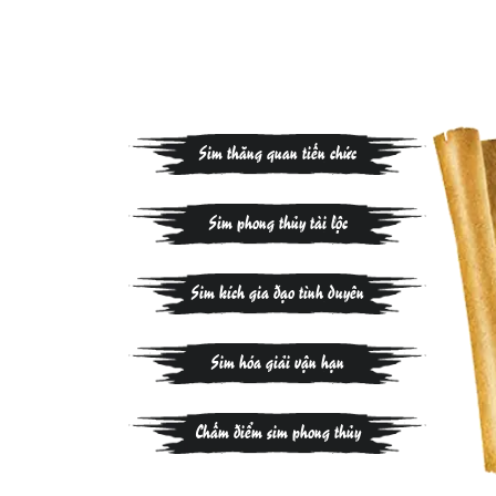
Sim thăng quan tiến chức
Sim phong thủy tài lộc
Sim kích gia đạo tình duyên
Sim hóa giải vận hạn
Chấm điểm sim phong thủy