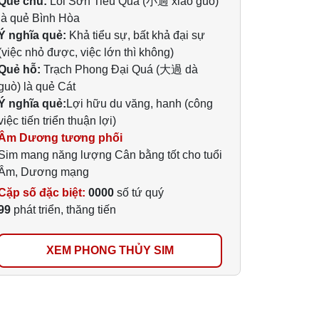
Quẻ chủ:
Lôi Sơn Tiểu Quá (小過 xiǎo guò)
là quẻ Bình Hòa
Ý nghĩa quẻ:
Khả tiểu sự, bất khả đại sự
(việc nhỏ được, việc lớn thì không)
Quẻ hỗ:
Trạch Phong Đại Quá (大過 dà
guò) là quẻ Cát
Ý nghĩa quẻ:
Lợi hữu du văng, hanh (công
việc tiến triển thuận lợi)
Âm Dương tương phối
Sim mang năng lượng Cân bằng tốt cho tuổi
Âm, Dương mạng
Cặp số đặc biệt:
0000
số tứ quý
99
phát triển, thăng tiến
XEM PHONG THỦY SIM