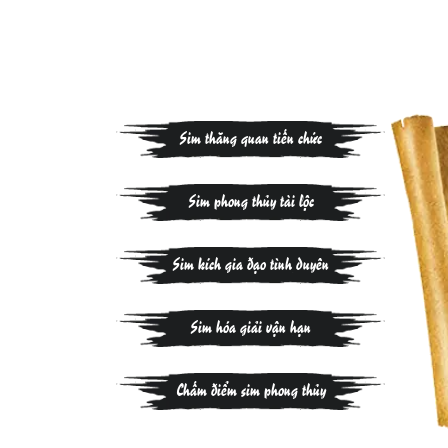
Sim thăng quan tiến chức
Sim phong thủy tài lộc
Sim kích gia đạo tình duyên
Sim hóa giải vận hạn
Chấm điểm sim phong thủy