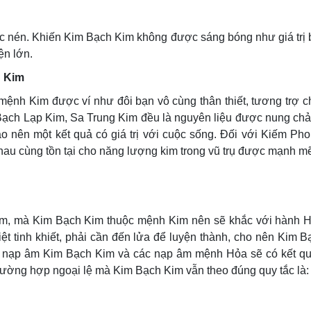
ợc nén. Khiến Kim Bạch Kim không được sáng bóng như giá trị
ện lớn.
h Kim
ệnh Kim được ví như đôi bạn vô cùng thân thiết, tương trợ 
 Bạch Lạp Kim, Sa Trung Kim đều là nguyên liệu được nung chả
o nên một kết quả có giá trị với cuộc sống. Đối với Kiếm Ph
au cùng tồn tại cho năng lượng kim trong vũ trụ được mạnh m
im, mà Kim Bạch Kim thuộc mệnh Kim nên sẽ khắc với hành H
iệt tinh khiết, phải cần đến lửa để luyện thành, cho nên Kim 
nạp âm Kim Bạch Kim và các nạp âm mệnh Hỏa sẽ có kết quả
trường hợp ngoại lệ mà Kim Bạch Kim vẫn theo đúng quy tắc là: