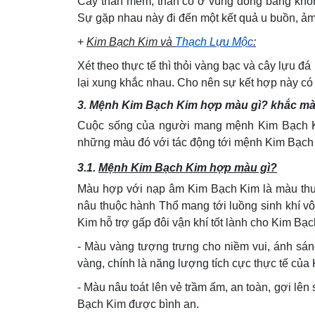
Cây thân mềm, thân cỏ ở vùng đồng bằng không
Sự gặp nhau này đi đến một kết quả u buồn, ả
+
Kim Bạch Kim và
Thạch Lựu Mộc
:
Xét theo thực tế thì thỏi vàng bạc và cây lựu đ
lại xung khắc nhau. Cho nên sự kết hợp này có
3. Mệnh Kim Bạch Kim hợp màu gì? khắc m
Cuộc sống của người mang mệnh Kim Bạch Ki
những màu đó với tác động tới mệnh Kim Bạch 
3.1.
Mệnh Kim Bạch Kim hợp màu gì?
Màu hợp với nạp âm Kim Bạch Kim là màu thu
nâu thuộc hành Thổ mang tới luồng sinh khí v
Kim hỗ trợ gấp đôi vận khí tốt lành cho Kim Bạc
- Màu vàng tượng trưng cho niềm vui, ánh sán
vàng, chính là năng lượng tích cực thực tế của
- Màu nâu toát lên vẻ trầm ấm, an toàn, gợi lê
Bạch Kim được bình an.