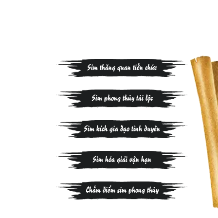
Sim thăng quan tiến chức
Sim phong thủy tài lộc
Sim kích gia đạo tình duyên
Sim hóa giải vận hạn
Chấm điểm sim phong thủy