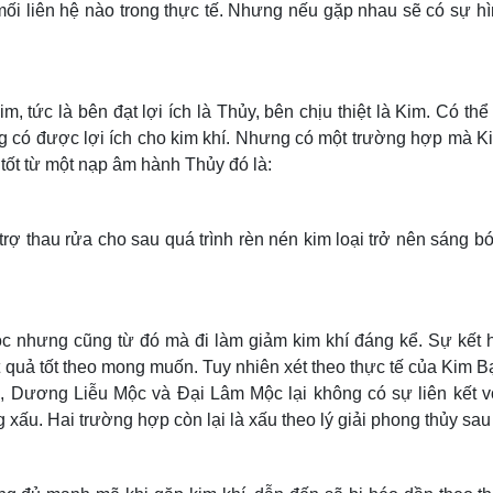
ối liên hệ nào trong thực tế. Nhưng nếu gặp nhau sẽ có sự h
tức là bên đạt lợi ích là Thủy, bên chịu thiệt là Kim. Có thể
 có được lợi ích cho kim khí. Nhưng có một trường hợp mà K
tốt từ một nạp âm hành Thủy đó là:
rợ thau rửa cho sau quá trình rèn nén kim loại trở nên sáng b
c nhưng cũng từ đó mà đi làm giảm kim khí đáng kể. Sự kết 
quả tốt theo mong muốn. Tuy nhiên xét theo thực tế của Kim 
 Dương Liễu Mộc và Đại Lâm Mộc lại không có sự liên kết v
 xấu. Hai trường hợp còn lại là xấu theo lý giải phong thủy sau