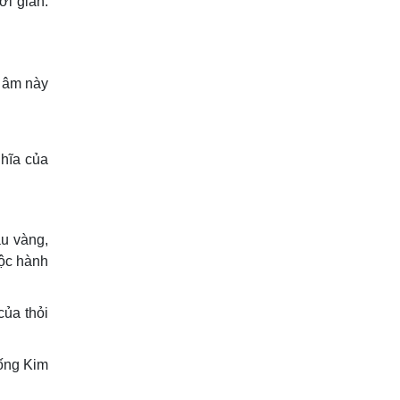
ời gian.
p âm này
hĩa của
u vàng,
uộc hành
của thỏi
sống Kim