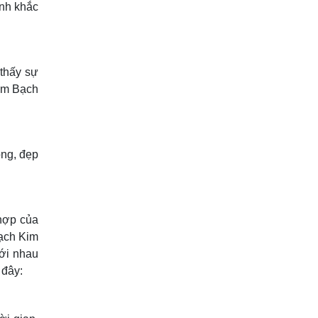
ình khắc
 thấy sự
im Bạch
óng, đẹp
hợp của
Bạch Kim
ới nhau
 đây: