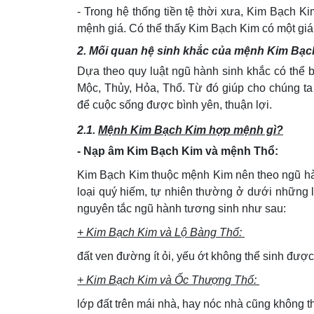
- Trong hệ thống tiền tệ thời xưa, Kim Bạch Ki
mệnh giá. Có thể thấy Kim Bạch Kim có một giá t
2. Mối quan hệ sinh khắc của mệnh Kim Bạc
Dựa theo quy luật ngũ hành sinh khắc có thể
Mộc, Thủy, Hỏa, Thổ. Từ đó giúp cho chúng ta
để cuộc sống được bình yên, thuận lợi.
2.1.
Mệnh Kim Bạch Kim hợp mệnh gì?
- Nạp âm Kim Bạch Kim và mệnh Thổ:
Kim Bạch Kim thuộc mệnh Kim nên theo ngũ hàn
loại quý hiếm, tự nhiên thường ở dưới những 
nguyên tắc ngũ hành tương sinh như sau:
+ Kim Bạch Kim và Lộ Bàng Thổ:
đất ven đường ít ỏi, yếu ớt không thể sinh được
+ Kim Bạch Kim và Ốc Thượng Thổ:
lớp đất trên mái nhà, hay nóc nhà cũng không th