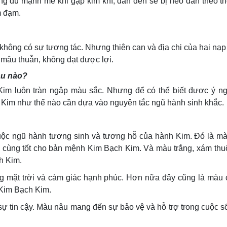
 đủ mạnh mẽ khi gặp kim khí, dẫn đến sẽ bị héo dần theo th
m đạm.
á không có sự tương tác. Nhưng thiên can và địa chi của hai nạ
 mâu thuẫn, không đạt được lợi.
àu nào?
m luôn tràn ngập màu sắc. Nhưng để có thể biết được ý ng
Kim như thế nào cần dựa vào nguyên tắc ngũ hành sinh khắc.
ộc ngũ hành tương sinh và tương hỗ của hành Kim. Đó là mà
ô cùng tốt cho bản mệnh Kim Bạch Kim. Và màu trắng, xám th
h Kim.
g mặt trời và cảm giác hạnh phúc. Hơn nữa đây cũng là màu 
 Kim Bạch Kim.
n sự tin cậy. Màu nâu mang đến sự bảo vệ và hỗ trợ trong cuộc 