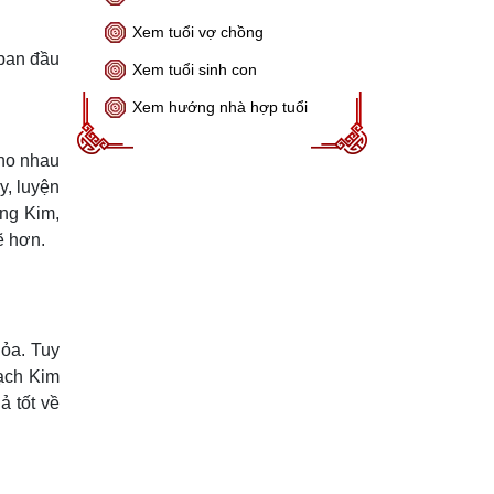
Xem tuổi vợ chồng
 ban đầu
Xem tuổi sinh con
Xem hướng nhà hợp tuổi
cho nhau
y, luyện
ong Kim,
ẽ hơn.
ỏa. Tuy
Bạch Kim
 tốt về