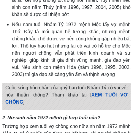
là sự kết hợp không tốt trong hôn nhân. Tuy nhiên nếu
sinh con năm Thủy (năm 1996, 1997, 2004, 2005) khó
khăn sẽ được cải thiện bớt
Nếu nam tuổi Nhâm Tý 1972 mệnh Mộc lấy vợ mệnh
Thổ: Đây là mối quan hệ tương khắc, nhưng mệnh
chồng khắc chế được vợ nên cũng không gặp nhiều bất
lợi. Thổ tuy hao hụt nhưng lại có vai trò hỗ trợ cho Mộc
nên người chồng vẫn phát triển kinh doanh và sự
nghiệp, giúp kinh tế gia đình vững mạnh, gia đạo yên
vui. Nếu sinh con mệnh Hỏa (năm 1996, 1995, 2002,
2003) thì gia đạo sẽ càng yên ấm và thịnh vượng
Cuộc sống hôn nhân của quý bạn tuổi Nhâm Tý có vui vẻ,
hòa thuận không? Tham khảo tại [
XEM TUỔI VỢ
CHỒNG
]
2. Nữ sinh năm 1972 mệnh gì hợp tuổi nào?
Trường hợp xem tuổi vợ chồng cho nữ sinh năm 1972 mệnh