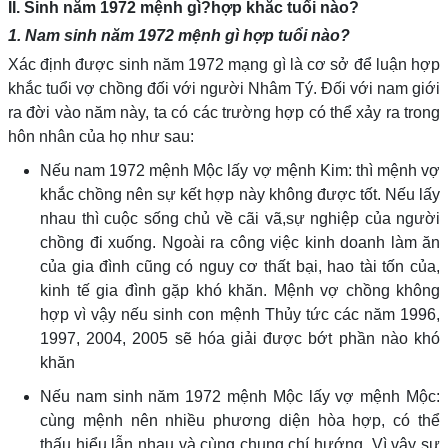
II. Sinh năm 1972 mệnh gì?hợp khắc tuổi nào?
1. Nam sinh năm 1972 mệnh gì hợp tuổi nào?
Xác định được sinh năm 1972 mạng gì là cơ sở để luận hợp
khắc tuổi vợ chồng đối với người Nhâm Tý. Đối với nam giới
ra đời vào năm này, ta có các trường hợp có thể xảy ra trong
hôn nhân của họ như sau:
Nếu nam 1972 mệnh Mộc lấy vợ mệnh Kim: thì mệnh vợ
khắc chồng nên sự kết hợp này không được tốt. Nếu lấy
nhau thì cuộc sống chủ về cãi vã,sự nghiệp của người
chồng đi xuống. Ngoài ra công việc kinh doanh làm ăn
của gia đình cũng có nguy cơ thất bại, hao tài tốn của,
kinh tế gia đình gặp khó khăn. Mệnh vợ chồng không
hợp vì vậy nếu sinh con mệnh Thủy tức các năm 1996,
1997, 2004, 2005 sẽ hóa giải được bớt phần nào khó
khăn
Nếu nam sinh năm 1972 mệnh Mộc lấy vợ mệnh Mộc:
cùng mệnh nên nhiều phương diện hòa hợp, có thể
thấu hiểu lẫn nhau và cùng chung chí hướng. Vì vậy sự