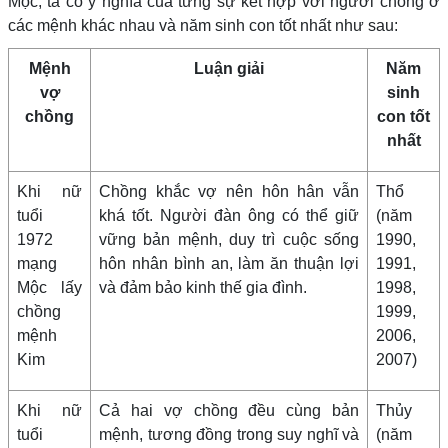
Mộc, ta có ý nghĩa của từng sự kết hợp với người chồng ở
các mệnh khác nhau và năm sinh con tốt nhất như sau:
Mệnh
Luận giải
Năm
vợ
sinh
chồng
con tốt
nhất
Khi nữ
Chồng khắc vợ nên hôn hân vẫn
Thổ
tuổi
khá tốt. Người đàn ông có thể giữ
(năm
1972
vững bản mệnh, duy trì cuộc sống
1990,
mạng
hôn nhân bình an, làm ăn thuận lợi
1991,
Mộc lấy
và đảm bảo kinh thế gia đình.
1998,
chồng
1999,
mệnh
2006,
Kim
2007)
Khi nữ
Cả hai vợ chồng đều cùng bản
Thủy
tuổi
mệnh, tương đồng trong suy nghĩ và
(năm