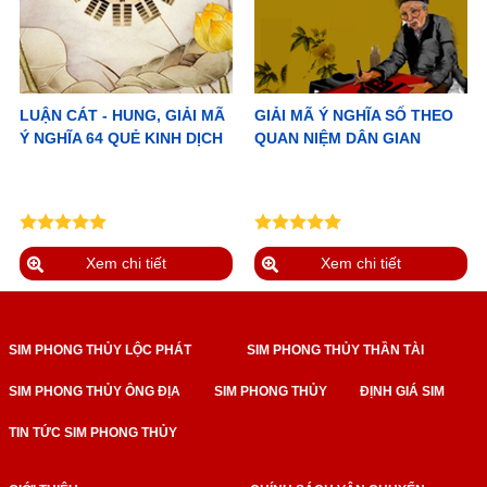
LUẬN CÁT - HUNG, GIẢI MÃ
GIẢI MÃ Ý NGHĨA SỐ THEO
Ý NGHĨA 64 QUẺ KINH DỊCH
QUAN NIỆM DÂN GIAN
Xem chi tiết
Xem chi tiết
SIM PHONG THỦY LỘC PHÁT
SIM PHONG THỦY THẦN TÀI
SIM PHONG THỦY ÔNG ĐỊA
SIM PHONG THỦY
ĐỊNH GIÁ SIM
TIN TỨC SIM PHONG THỦY