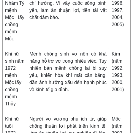
Nhâm Tý
chí hướng. Vì vậy cuộc sống bình
1996,
mệnh
yên, làm ăn thuận lợi, tiền tài vật
1997,
Mộc lấy
chất đảm bảo.
2004,
chồng
2005)
mệnh
Mộc
Khi nữ
Mệnh chồng sinh vợ nên có khả
Kim
sinh năm
năng hỗ trợ vợ trong nhiều việc. Tuy
(năm
1972
nhiên bản mệnh chồng lại bị suy
1992,
mệnh
yếu, khiến hòa khí mất cân bằng,
1993,
Mộc lấy
dần ảnh hưởng xấu đến hạnh phúc
2000,
chồng
và kinh tế gia đình.
2001)
mệnh
Thủy
Khi nữ
Người vợ vượng phu ích tử, giúp
Mộc
tuổi
chồng thuận lợi phát triển kinh tế,
(năm