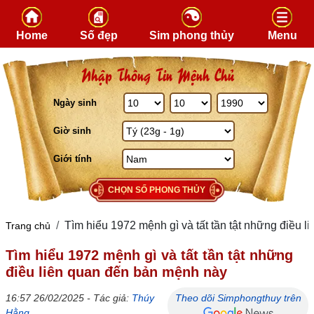
Skip to content
Home
Số đẹp
Sim phong thủy
Menu
Nhập Thông Tin Mệnh Chủ
Ngày sinh
Giờ sinh
Giới tính
CHỌN SỐ PHONG THỦY
Tìm hiểu 1972 mệnh gì và tất tần tật những điều 
Trang chủ
Tìm hiểu 1972 mệnh gì và tất tần tật những
điều liên quan đến bản mệnh này
16:57 26/02/2025 - Tác giả:
Thúy
Theo dõi Simphongthuy trên
Hằng