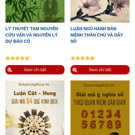
LÝ THUYẾT TAM NGUYÊN
LUẬN NGŨ HÀNH BẢN
CỬU VẬN VÀ NGUYÊN LÝ
MỆNH THÂN CHỦ VÀ DÃY
DỰ BÁO CỔ
SỐ
Xem chi tiết
Xem chi tiết