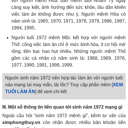
với người mệnh Hỏa: bản mệnh tuổi Nhâm Tý ngày
càng suy kiệt, ảnh hưởng đến sức khỏe, lâu dần khiến
việc làm ăn không được như ý. Người mệnh Hỏa có
năm sinh là: 1965, 1970, 1971, 1978, 1979, 1986, 1987,
1994, 1995.
Người tuổi 1972 mệnh Mộc kết hợp với người mệnh
Thổ: công việc làm ăn chỉ ở mức bình hòa, ít cơ hội mở
rộng, tiền bạc hao hụt nhiều. Những người mệnh Thổ
gồm các cá nhân có năm sinh là: 1968, 1969, 1976,
1977, 1990, 1991, 1998, 1999.
Người sinh năm 1972 nên hợp tác làm ăn với người tuổi
nào mang lại may mắn, tài lôc? Truy cập phần mềm [
XEM
TUỔI LÀM ĂN
] để xem chi tiết
III. Một số thông tin liên quan tới sinh năm 1972 mạng gì
Ngoài câu hỏi “sinh năm 1972 mệnh gì”, kênh tư vấn của
simphongthuy.vn
còn nhận được nhiều băn khoăn liên