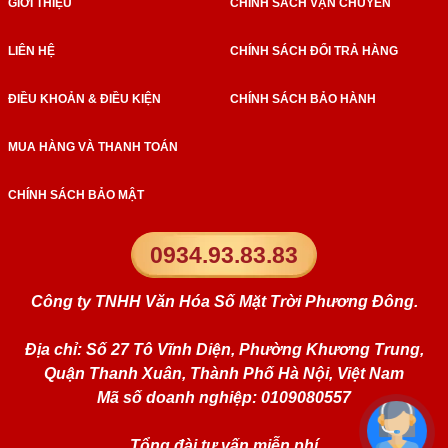
GIỚI THIỆU
CHÍNH SÁCH VẬN CHUYỂN
LIÊN HỆ
CHÍNH SÁCH ĐỔI TRẢ HÀNG
ĐIỀU KHOẢN & ĐIỀU KIỆN
CHÍNH SÁCH BẢO HÀNH
MUA HÀNG VÀ THANH TOÁN
CHÍNH SÁCH BẢO MẬT
0934.93.83.83
Công ty TNHH Văn Hóa Số Mặt Trời Phương Đông.
Địa chỉ: Số 27 Tô Vĩnh Diện, Phường Khương Trung,
Quận Thanh Xuân, Thành Phố Hà Nội, Việt Nam
Mã số doanh nghiệp: 0109080557
Tổng đài tư vấn miễn phí