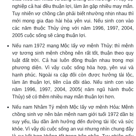
nghiệp cả hai đều thuận lợi, làm ăn gặp nhiều may mắn.
Tuy nhiên vợ chồng cần phải biết nhường nhịn nhau thì
mới mong gia đạo hài hòa yên vui. Nếu sinh con vào
các năm thuộc Thủy ứng với năm 1996, 1997, 2004,
2005 cuộc sống sẽ càng thuận lợi.
Nếu nam 1972 mạng Mộc lấy vợ mệnh Thủy: thì mệnh
vợ tương sinh mệnh chồng nên rất tốt, thuận theo quy
luật đất trời. Cả hai luôn đồng thuận nhau trong mọi
phương diện. Vì vậy cuộc sống hòa hợp, yên vui và
hạnh phúc. Ngoài ra cặp đôi còn được hưởng tài lộc,
làm ăn thuận lợi, tiền của dồi dào. Nếu sinh con vào
năm 1996, 1997, 2004, 2005( năm ngũ hành thuộc
Thủy) sẽ có thêm nhiều may mắn thuận lợi hơn.
Nếu nam Nhâm Tý mệnh Mộc lấy vợ mệnh Hỏa: Mệnh
chồng sinh vợ nên bản mệnh nam giới tuổi 1972 dần bị
suy yếu, lâu dần ảnh hưởng đến đường tài lộc và sức
khỏe. Vì vậy dù cuộc sống an vui nhưng nhìn chung đây