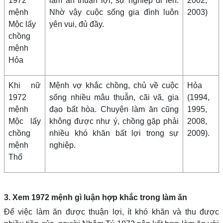
1972
làm ăn thuận lợi, sự nghiệp đi lên.
2002,
mệnh
Nhờ vậy cuộc sống gia đình luôn
2003)
Mộc lấy
yên vui, đủ đầy.
chồng
mệnh
Hỏa
Khi nữ
Mệnh vợ khắc chồng, chủ về cuộc
Hỏa
1972
sống nhiều mâu thuẫn, cãi vã, gia
(1994,
mệnh
đạo bất hòa. Chuyện làm ăn cũng
1995,
Mộc lấy
không được như ý, chồng gặp phải
2008,
chồng
nhiều khó khăn bất lợi trong sự
2009).
mệnh
nghiệp.
Thổ
3. Xem 1972 mệnh gì luận hợp khắc trong làm ăn
Để việc làm ăn được thuận lợi, ít khó khăn và thu được