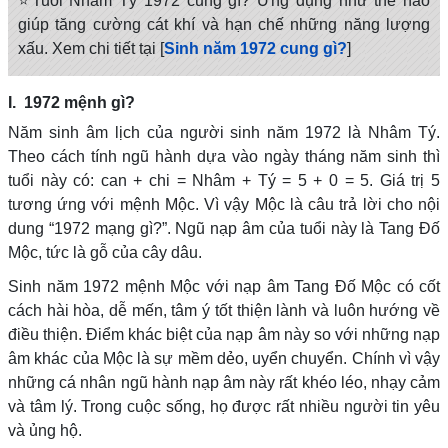
⭐️Tuổi Nhâm Tý 1972 cung gì? Ứng dụng như thế nào
giúp tăng cường cát khí và hạn chế những năng lượng
xấu. Xem chi tiết tại [
Sinh năm 1972 cung gì?
]
I. 1972 mệnh gì?
Năm sinh âm lịch của người sinh năm 1972 là Nhâm Tý.
Theo cách tính ngũ hành dựa vào ngày tháng năm sinh thì
tuổi này có: can + chi = Nhâm + Tý = 5 + 0 = 5. Giá trị 5
tương ứng với mệnh Mộc. Vì vậy Mộc là câu trả lời cho nội
dung “1972 mạng gì?”. Ngũ nạp âm của tuổi này là Tang Đố
Mộc, tức là gỗ của cây dâu.
Sinh năm 1972 mệnh Mộc với nạp âm Tang Đố Mộc có cốt
cách hài hòa, dễ mến, tâm ý tốt thiện lành và luôn hướng về
điều thiện. Điểm khác biệt của nạp âm này so với những nạp
âm khác của Mộc là sự mềm dẻo, uyển chuyển. Chính vì vậy
những cá nhân ngũ hành nạp âm này rất khéo léo, nhạy cảm
và tâm lý. Trong cuộc sống, họ được rất nhiều người tin yêu
và ủng hộ.