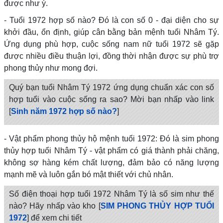
được như ý.
- Tuổi 1972 hợp số nào? Đó là con số 0 - đại diện cho sự
khởi đầu, ổn định, giúp cân bằng bản mệnh tuổi Nhâm Tý.
Ứng dụng phù hợp, cuộc sống nam nữ tuổi 1972 sẽ gặp
được nhiều điều thuận lợi, đồng thời nhận được sự phù trợ
phong thủy như mong đợi.
Quý bạn tuổi Nhâm Tý 1972 ứng dụng chuẩn xác con số
hợp tuổi vào cuộc sống ra sao? Mời bạn nhấp vào link
[
Sinh năm 1972 hợp số nào?
]
- Vật phẩm phong thủy hộ mệnh tuổi 1972: Đó là sim phong
thủy hợp tuổi Nhâm Tý - vật phẩm có giá thành phải chăng,
không sợ hàng kém chất lượng, đảm bảo có năng lượng
mạnh mẽ và luôn gắn bó mật thiết với chủ nhân.
Số điện thoại hợp tuổi 1972 Nhâm Tý là số sim như thế
nào? Hãy nhấp vào kho [
SIM PHONG THỦY HỢP TUỔI
1972
] để xem chi tiết