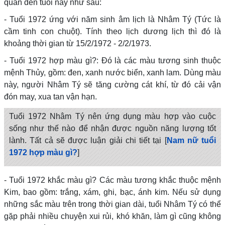
quan đến tuổi này như sau:
- Tuổi 1972 ứng với năm sinh âm lịch là Nhâm Tý (Tức là
cầm tinh con chuột). Tính theo lịch dương lịch thì đó là
khoảng thời gian từ 15/2/1972 - 2/2/1973.
- Tuổi 1972 hợp màu gì?: Đó là các màu tương sinh thuộc
mệnh Thủy, gồm: đen, xanh nước biển, xanh lam. Dùng màu
này, người Nhâm Tý sẽ tăng cường cát khí, từ đó cải vận
đón may, xua tan vận hạn.
Tuổi 1972 Nhâm Tý nên ứng dụng màu hợp vào cuộc
sống như thế nào để nhận được nguồn năng lượng tốt
lành. Tất cả sẽ được luận giải chi tiết tại [
Nam nữ tuổi
1972 hợp màu gì?
]
- Tuổi 1972 khắc màu gì? Các màu tương khắc thuộc mệnh
Kim, bao gồm: trắng, xám, ghi, bạc, ánh kim. Nếu sử dụng
những sắc màu trên trong thời gian dài, tuổi Nhâm Tý có thể
gặp phải nhiều chuyện xui rủi, khó khăn, làm gì cũng không