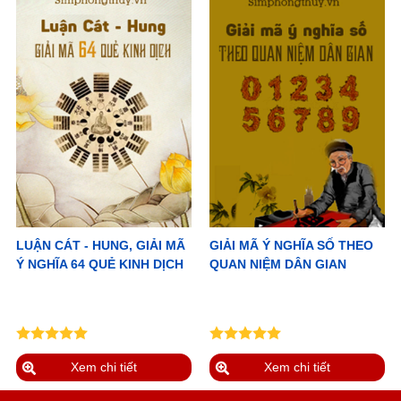
LUẬN CÁT - HUNG, GIẢI MÃ
GIẢI MÃ Ý NGHĨA SỐ THEO
Ý NGHĨA 64 QUẺ KINH DỊCH
QUAN NIỆM DÂN GIAN
Xem chi tiết
Xem chi tiết