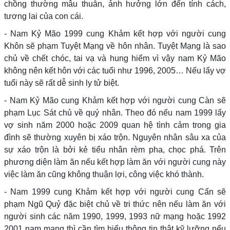
chồng thường mâu thuẫn, ảnh hưởng lớn đến tính cách,
tương lai của con cái.
- Nam Kỷ Mão 1999 cung Khảm kết hợp với người cung
Khôn sẽ phạm Tuyệt Mạng về hôn nhân. Tuyệt Mạng là sao
chủ về chết chóc, tai vạ và hung hiểm vì vậy nam Kỷ Mão
không nên kết hôn với các tuổi như 1996, 2005… Nếu lấy vợ
tuổi này sẽ rất dễ sinh ly tử biệt.
- Nam Kỷ Mão cung Khảm kết hợp với người cung Càn sẽ
phạm Lục Sát chủ về quý nhân. Theo đó nếu nam 1999 lấy
vợ sinh năm 2000 hoặc 2009 quan hệ tình cảm trong gia
đình sẽ thường xuyên bị xáo trộn. Nguyên nhân sâu xa của
sự xáo trộn là bởi kẻ tiểu nhân rèm pha, chọc phá. Trên
phương diện làm ăn nếu kết hợp làm ăn với người cung này
việc làm ăn cũng không thuận lợi, công việc khó thành.
- Nam 1999 cung Khảm kết hợp với người cung Cấn sẽ
phạm Ngũ Quỷ đặc biệt chủ về tri thức nên nếu làm ăn với
người sinh các năm 1990, 1999, 1993 nữ mạng hoặc 1992
2001 nam mạng thì cần tìm hiểu thông tin thật kỹ lưỡng nếu