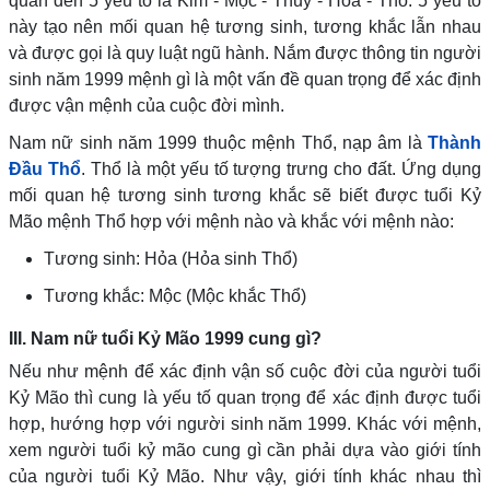
quan đến 5 yếu tố là Kim - Mộc - Thủy - Hỏa - Thổ. 5 yếu tố
này tạo nên mối quan hệ tương sinh, tương khắc lẫn nhau
và được gọi là quy luật ngũ hành. Nắm được thông tin người
sinh năm 1999 mệnh gì là một vấn đề quan trọng để xác định
được vận mệnh của cuộc đời mình.
Nam nữ sinh năm 1999 thuộc mệnh Thổ, nạp âm là
Thành
Đầu Thổ
. Thổ là một yếu tố tượng trưng cho đất. Ứng dụng
mối quan hệ tương sinh tương khắc sẽ biết được tuổi Kỷ
Mão mệnh Thổ hợp với mệnh nào và khắc với mệnh nào:
Tương sinh: Hỏa (Hỏa sinh Thổ)
Tương khắc: Mộc (Mộc khắc Thổ)
III. Nam nữ tuổi Kỷ Mão 1999 cung gì?
Nếu như mệnh để xác định vận số cuộc đời của người tuổi
Kỷ Mão thì cung là yếu tố quan trọng để xác định được tuổi
hợp, hướng hợp với người sinh năm 1999. Khác với mệnh,
xem người tuổi kỷ mão cung gì cần phải dựa vào giới tính
của người tuổi Kỷ Mão. Như vậy, giới tính khác nhau thì