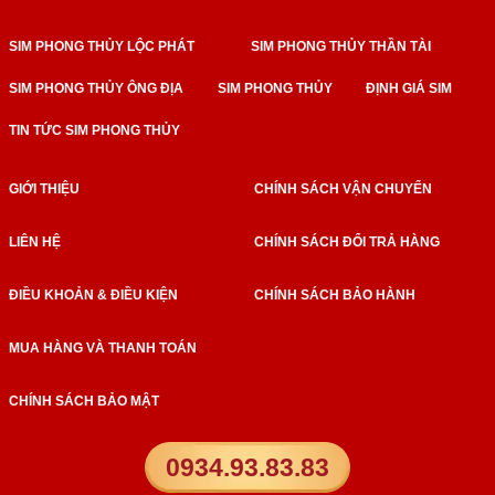
SIM PHONG THỦY LỘC PHÁT
SIM PHONG THỦY THẦN TÀI
SIM PHONG THỦY ÔNG ĐỊA
SIM PHONG THỦY
ĐỊNH GIÁ SIM
TIN TỨC SIM PHONG THỦY
GIỚI THIỆU
CHÍNH SÁCH VẬN CHUYỂN
LIÊN HỆ
CHÍNH SÁCH ĐỔI TRẢ HÀNG
ĐIỀU KHOẢN & ĐIỀU KIỆN
CHÍNH SÁCH BẢO HÀNH
MUA HÀNG VÀ THANH TOÁN
CHÍNH SÁCH BẢO MẬT
0934.93.83.83