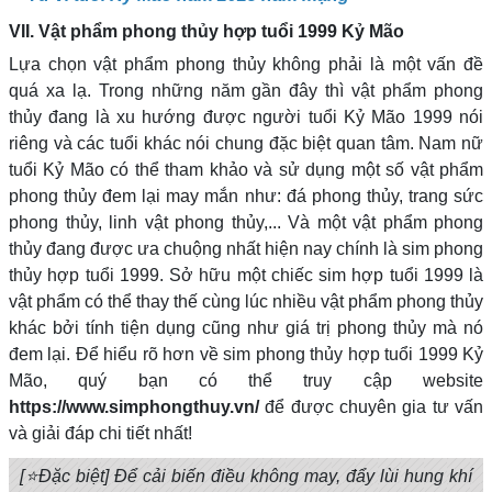
VII. Vật phẩm phong thủy hợp tuổi 1999 Kỷ Mão
Lựa chọn vật phẩm phong thủy không phải là một vấn đề
quá xa lạ. Trong những năm gần đây thì vật phẩm phong
thủy đang là xu hướng được người tuổi Kỷ Mão 1999 nói
riêng và các tuổi khác nói chung đặc biệt quan tâm. Nam nữ
tuổi Kỷ Mão có thể tham khảo và sử dụng một số vật phẩm
phong thủy đem lại may mắn như: đá phong thủy, trang sức
phong thủy, linh vật phong thủy,... Và một vật phẩm phong
thủy đang được ưa chuộng nhất hiện nay chính là sim phong
thủy hợp tuổi 1999. Sở hữu một chiếc sim hợp tuổi 1999 là
vật phẩm có thể thay thế cùng lúc nhiều vật phẩm phong thủy
khác bởi tính tiện dụng cũng như giá trị phong thủy mà nó
đem lại. Để hiểu rõ hơn về sim phong thủy hợp tuổi 1999 Kỷ
Mão, quý bạn có thể truy cập website
https://www.simphongthuy.vn/
để được chuyên gia tư vấn
và giải đáp chi tiết nhất!
[⭐Đặc biệt] Để cải biến điều không may, đẩy lùi hung khí