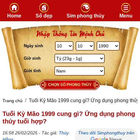
Skip to content
Home
Số đẹp
Sim phong thủy
Menu
Nhập Thông Tin Mệnh Chủ
Ngày sinh
Giờ sinh
Giới tính
CHỌN SỐ PHONG THỦY
Tuổi Kỷ Mão 1999 cung gì? Ứng dụng phong thủy 
Trang chủ
Tuổi Kỷ Mão 1999 cung gì? Ứng dụng phong
thủy tuổi hợp?
16:58 26/02/2025 - Tác giả:
Thúy
Theo dõi Simphongthuy trên
Hằng