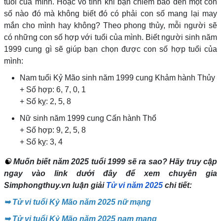
tuổi của mình. Hoặc vô tình khi bạn chiêm bao đến một con
số nào đó mà không biết đó có phải con số mang lại may
mắn cho mình hay không? Theo phong thủy, mỗi người sẽ
có những con số hợp với tuổi của mình. Biết người sinh năm
1999 cung gì sẽ giúp bạn chọn được con số hợp tuổi của
mình:
Nam tuổi Kỷ Mão sinh năm 1999 cung Khảm hành Thủy
+
Số hợp: 6, 7, 0, 1
+
Số kỵ: 2, 5, 8
Nữ sinh năm 1999 cung Cấn hành Thổ
+
Số hợp: 9, 2, 5, 8
+
Số kỵ: 3, 4
☯
Muốn biết năm 2025 tuổi 1999 sẽ ra sao? Hãy truy cập
ngay vào link dưới đây để xem chuyên gia
Simphongthuy.vn luận giải
Tử vi năm 2025
chi tiết:
➥
Tử vi tuổi Kỷ Mão năm 2025 nữ mạng
➥
Tử vi tuổi Kỷ Mão năm 2025 nam mạng