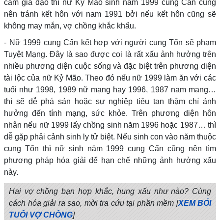
cảm gia đạo thì nữ Kỷ Mão sinh năm 1999 cung Cấn cũng
nên tránh kết hôn với nam 1991 bởi nếu kết hôn cũng sẽ
không may mắn, vợ chồng khắc khẩu.
- Nữ 1999 cung Cấn kết hợp với người cung Tốn sẽ phạm
Tuyệt Mạng. Đây là sao được coi là rất xấu ảnh hưởng trên
nhiều phương diện cuộc sống và đặc biệt trên phương diện
tài lộc của nữ Kỷ Mão. Theo đó nếu nữ 1999 làm ăn với các
tuổi như 1998, 1989 nữ mạng hay 1996, 1987 nam mạng…
thì sẽ dễ phá sản hoặc sự nghiệp tiêu tan thậm chí ảnh
hưởng đến tính mạng, sức khỏe. Trên phương diện hôn
nhân nếu nữ 1999 lấy chồng sinh năm 1996 hoặc 1987… thì
dễ gặp phải cảnh sinh ly tử biệt. Nếu sinh con vào năm thuộc
cung Tốn thì nữ sinh năm 1999 cung Cấn cũng nên tìm
phương pháp hóa giải để hạn chế những ảnh hưởng xấu
này.
Hai vợ chồng bạn hợp khắc, hung xấu như nào? Cùng
cách hóa giải ra sao, mời tra cứu tại phần mềm [
XEM BÓI
TUỔI VỢ CHỒNG
]