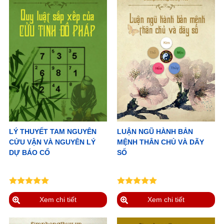
LÝ THUYẾT TAM NGUYÊN
LUẬN NGŨ HÀNH BẢN
CỬU VẬN VÀ NGUYÊN LÝ
MỆNH THÂN CHỦ VÀ DÃY
DỰ BÁO CỔ
SỐ
Xem chi tiết
Xem chi tiết