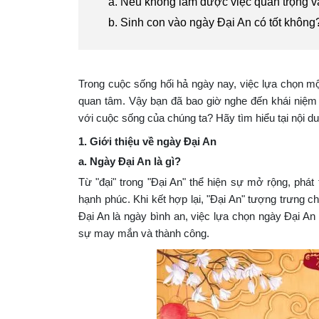
a. Nếu không làm được việc quan trọng v
b. Sinh con vào ngày Đại An có tốt không
Trong cuộc sống hối hả ngày nay, việc lựa chọn mộ
quan tâm. Vậy bạn đã bao giờ nghe đến khái niệ
với cuộc sống của chúng ta? Hãy tìm hiểu tại nội d
1. Giới thiệu về ngày Đại An
a. Ngày Đại An là gì?
Từ "đại" trong "Đại An" thể hiện sự mở rộng, phát
hạnh phúc. Khi kết hợp lại, "Đại An" tượng trưng c
Đại An là ngày bình an, việc lựa chọn ngày Đại A
sự may mắn và thành công.