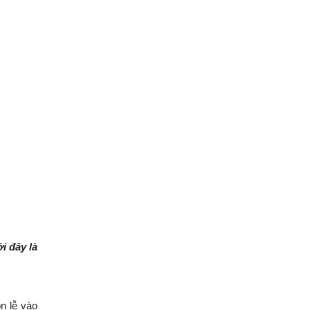
i đây là
n lễ vào