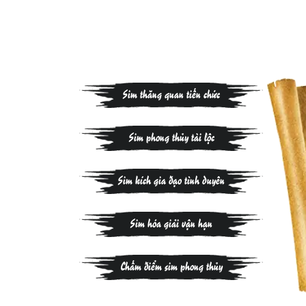
Sim thăng quan tiến chức
Sim phong thủy tài lộc
Sim kích gia đạo tình duyên
Sim hóa giải vận hạn
Chấm điểm sim phong thủy