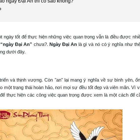
ào ngày Đại An thì có sao không?
?
t ngày tốt để thực hiện những việc quan trọng vẫn là điều được nhi
m
“ngày Đại An”
chưa?.
Ngày Đại An
là gì và nó có ý nghĩa như th
ung dưới đây.
 triển và thịnh vượng. Còn "an" lại mang ý nghĩa về sự bình yên, ổn
ho một trạng thái hoàn hảo, nơi mọi sự đều tốt đẹp và viên mãn. Vì 
n để thực hiện các công việc quan trọng được xem là một cách để 