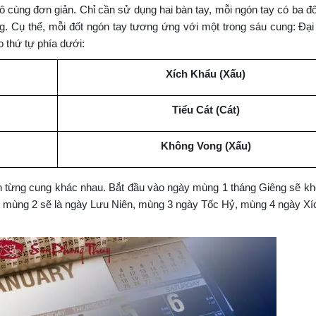
 cùng đơn giản. Chỉ cần sử dụng hai bàn tay, mỗi ngón tay có ba đố
ng. Cụ thể, mỗi đốt ngón tay tương ứng với một trong sáu cung: Đại
 thứ tự phía dưới:
Xích Khẩu (Xấu)
Tiểu Cát
(Cát)
Không Vong
(Xấu)
n từng cung khác nhau. Bắt đầu vào ngày mùng 1 tháng Giêng sẽ kh
ày mùng 2 sẽ là ngày Lưu Niên, mùng 3 ngày Tốc Hỷ, mùng 4 ngày Xí