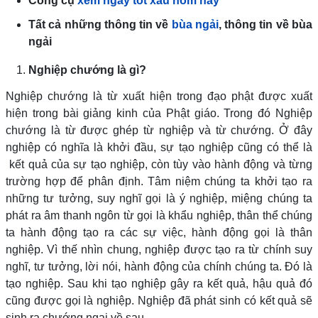
Công cụ
xem ngày tốt xấu hôm nay
Tất cả những thông tin về
bùa ngải
, thông tin về bùa
ngải
Nghiệp chướng là gì?
Nghiệp chướng là từ xuất hiện trong đạo phật được xuất
hiện trong bài giảng kinh của Phật giáo. Trong đó Nghiệp
chướng là từ được ghép từ nghiệp và từ chướng. Ở đây
nghiệp có nghĩa là khởi đầu, sự tạo nghiệp cũng có thể là
kết quả của sự tạo nghiệp, còn tùy vào hành động và từng
trường hợp để phân định. Tâm niệm chúng ta khởi tạo ra
những tư tưởng, suy nghĩ gọi là ý nghiệp, miệng chúng ta
phát ra âm thanh ngôn từ gọi là khẩu nghiệp, thân thể chúng
ta hành động tạo ra các sự việc, hành động gọi là thân
nghiệp. Vì thế nhìn chung, nghiệp được tạo ra từ chính suy
nghĩ, tư tưởng, lời nói, hành động của chính chúng ta. Đó là
tạo nghiệp. Sau khi tạo nghiệp gây ra kết quả, hậu quả đó
cũng được gọi là nghiệp. Nghiệp đã phát sinh có kết quả sẽ
sinh ra chướng ngại về sau.