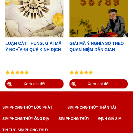
LUẬN CÁT - HUNG, GIẢI MÃ
GIẢI MÃ Ý NGHĨA SỐ THEO
Ý NGHĨA 64 QUẺ KINH DỊCH
QUAN NIỆM DÂN GIAN
Xem chi tiết
Xem chi tiết
SIM PHONG THỦY LỘC PHÁT
SIM PHONG THỦY THẦN TÀI
SIM PHONG THỦY ÔNG ĐỊA
SIM PHONG THỦY
ĐỊNH GIÁ SIM
TIN TỨC SIM PHONG THỦY