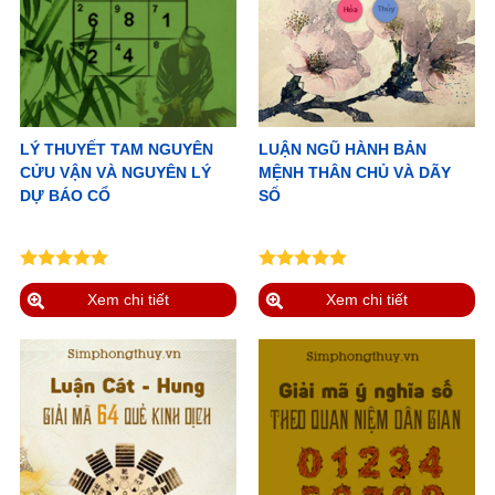
LÝ THUYẾT TAM NGUYÊN
LUẬN NGŨ HÀNH BẢN
CỬU VẬN VÀ NGUYÊN LÝ
MỆNH THÂN CHỦ VÀ DÃY
DỰ BÁO CỔ
SỐ
Xem chi tiết
Xem chi tiết