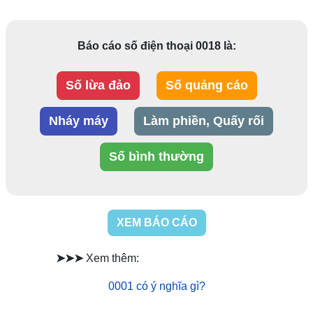
Báo cáo số điện thoại 0018 là:
Số lừa đảo
Số quảng cáo
Nháy máy
Làm phiền, Quấy rối
Số bình thường
XEM BÁO CÁO
➤➤➤
Xem thêm:
0001 có ý nghĩa gì?