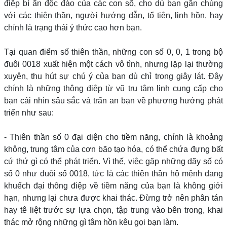
điệp bí ẩn độc đáo của các con số, cho dù bạn gắn chúng
với các thiên thần, người hướng dẫn, tổ tiên, linh hồn, hay
chính là trạng thái ý thức cao hơn bạn.
Tại quan điểm số thiên thần, những con số 0, 0, 1 trong bộ
đuôi 0018 xuất hiện một cách vô tình, nhưng lặp lại thường
xuyên, thu hút sự chú ý của bạn dù chỉ trong giây lát. Đây
chính là những thông điệp từ vũ trụ tâm linh cung cấp cho
bạn cái nhìn sâu sắc và trấn an bạn về phương hướng phát
triển như sau:
- Thiên thần số 0 đại diện cho tiềm năng, chính là khoảng
không, trung tâm của cơn bão tạo hóa, có thể chứa đựng bất
cứ thứ gì có thể phát triển. Vì thế, việc gặp những dãy số có
số 0 như đuôi số 0018, tức là các thiên thần hộ mệnh đang
khuếch đại thông điệp về tiềm năng của bạn là không giới
hạn, nhưng lại chưa được khai thác. Đừng trở nên phân tán
hay tê liệt trước sự lựa chọn, tập trung vào bên trong, khai
thác mở rộng những gì tâm hồn kêu gọi bạn làm.