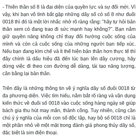
- Thiên thần số 8 là đại diện của quyền lực và sự đổi mới. Vì
vậy, khi bạn vô tình bắt gặp những dãy số có số 8 như đuôi
0018 thì đó là một lời nhắc nhở rõ ràng rằng: "hãy tự hỏi bản
thân xem có đang trao đi sức mạnh hay không?". Bạn nắm
giữ quyền năng không chỉ thay đổi hướng cuộc sống của
mình và còn cả cuộc sống của những người bạn tiếp xúc.
Nếu bạn đang kìm chế và ít thể hiện bản thân hơn thực tế thì
đây chính là dấu hiệu đã đến lúc bạn lên dây cương, hãy
dừng việc đi theo con đường dễ dàng, tái tạo năng lượng,
cân bằng lại bản thân.
Trên đây là những thông tin về ý nghĩa dãy số đuôi 0018 từ
đa phương diện. Việc tìm hiểu, nắm bắt rõ ràng và vận dụng
kiến thức về đuôi số 0018 vào cuộc sống hàng ngày sẽ giúp
bách gia thu hút may mắn, thành công. Tuy nhiên, cũng cần
chú ý ý nghĩa của mỗi con số độc lập, hay bộ số 0018 chỉ là
một phần nhỏ về một mặt trong đánh giá phong thủy dãy số,
đặc biệt là sim điện thoại.