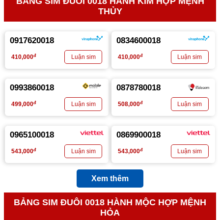
BẢNG SIM ĐUÔI 0018 HÀNH KIM HỢP MỆNH
THỦY
0917620018
0834600018
đ
đ
410,000
410,000
0993860018
0878780018
đ
đ
499,000
508,000
0965100018
0869900018
đ
đ
543,000
543,000
Xem thêm
BẢNG SIM ĐUÔI 0018 HÀNH MỘC HỢP MỆNH
HỎA