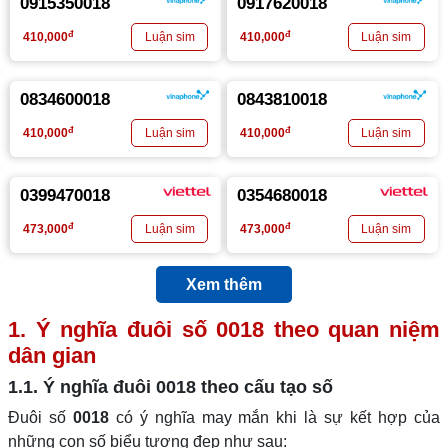
0915350018
0917620018
đ
đ
410,000
410,000
0834600018
0843810018
đ
đ
410,000
410,000
0399470018
0354680018
đ
đ
473,000
473,000
Xem thêm
1. Ý nghĩa đuôi số
0018
theo quan niệm
dân gian
1.1. Ý nghĩa đuôi
0018
theo cấu tạo số
Đuôi số
0018
có ý nghĩa may mắn khi là sự kết hợp của
những con số biểu tượng đẹp như sau: