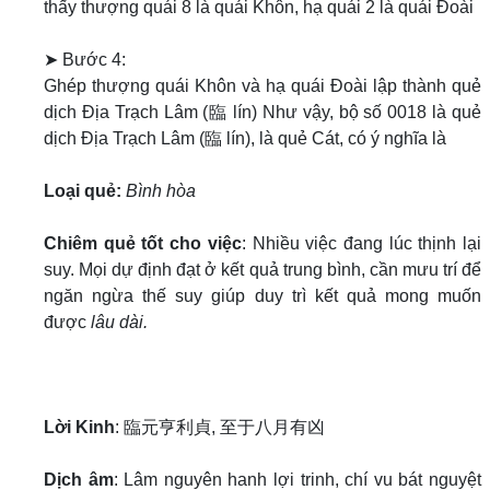
thấy thượng quái 8 là quái Khôn, hạ quái 2 là quái Đoài
➤ Bước 4:
Ghép thượng quái Khôn và hạ quái Đoài lập thành quẻ
dịch Địa Trạch Lâm (臨 lín) Như vậy, bộ số 0018 là quẻ
dịch Địa Trạch Lâm (臨 lín), là quẻ Cát, có ý nghĩa là
Loại quẻ:
Bình hòa
Chiêm quẻ tốt cho việc
: Nhiều việc đang lúc thịnh lại
suy. Mọi dự định đạt ở kết quả trung bình, cần mưu trí để
ngăn ngừa thế suy giúp duy trì kết quả mong muốn
được
lâu dài.
Lời Kinh
: 臨元亨利貞, 至于八月有凶
Dịch âm
: Lâm nguyên hanh lợi trinh, chí vu bát nguyệt