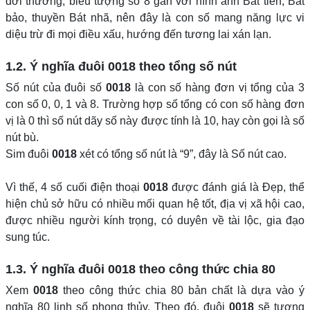
đời thường, biểu tượng số 8 gắn với hình ảnh Bát tiên, Bát
bảo, thuyền Bát nhã, nên đây là con số mang năng lực vi
diệu trừ đi mọi điều xấu, hướng đến tương lai xán lạn.
1.2. Ý nghĩa đuôi
0018
theo tổng số nút
Số nút của đuôi số
0018
là con số hàng đơn vị tổng của 3
con số 0, 0, 1 và 8. Trường hợp số tổng có con số hàng đơn
vị là 0 thì số nút dãy số này được tính là 10, hay còn gọi là số
nút bù.
Sim đuôi
0018
xét có tổng số nút là “9”, đây là Số nút cao.
Vì thế, 4 số cuối điện thoại
0018
được đánh giá là Đẹp, thể
hiện chủ sở hữu có nhiều mối quan hệ tốt, địa vị xã hội cao,
được nhiều người kính trọng, có duyên về tài lộc, gia đạo
sung túc.
1.3. Ý nghĩa đuôi
0018
theo công thức chia 80
Xem
0018
theo công thức chia 80 bản chất là dựa vào ý
nghĩa 80 linh số phong thủy. Theo đó, đuôi
0018
sẽ tương