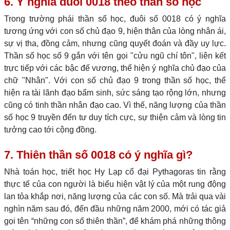
6. Ý nghĩa đuôi 0018 theo thần số học
Trong trường phái thần số học, đuôi số 0018 có ý nghĩa
tương ứng với con số chủ đạo 9, hiện thân của lòng nhân ái,
sự vị tha, đồng cảm, nhưng cũng quyết đoán và đầy uy lực.
Thần số học số 9 gắn với tên gọi "cửu ngũ chí tôn", liên kết
trực tiếp với các bậc đế vương, thể hiện ý nghĩa chủ đạo của
chữ "Nhân". Với con số chủ đạo 9 trong thần số học, thể
hiện ra tài lãnh đạo bẩm sinh, sức sáng tạo rộng lớn, nhưng
cũng có tinh thần nhân đạo cao. Vì thế, năng lượng của thần
số học 9 truyền đến tư duy tích cực, sự thiện cảm và lòng tin
tưởng cao tới cộng đồng.
7. Thiên thần số 0018 có ý nghĩa gì?
Nhà toán học, triết học Hy Lạp cổ đại Pythagoras tin rằng
thực tế của con người là biểu hiện vật lý của một rung động
lan tỏa khắp nơi, năng lượng của các con số. Mà trải qua vài
nghìn năm sau đó, đến đầu những năm 2000, mới có tác giả
gọi tên “những con số thiên thần”, để khám phá những thông