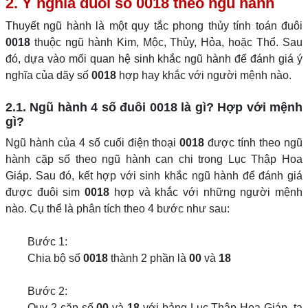
2. Ý nghĩa đuôi số 0018 theo ngũ hành
Thuyết ngũ hành là một quy tắc phong thủy tính toán đuôi
0018
thuộc ngũ hành Kim, Mộc, Thủy, Hỏa, hoặc Thổ. Sau
đó, dựa vào mối quan hệ sinh khắc ngũ hành để đánh giá ý
nghĩa của dãy số
0018
hợp hay khắc với người mệnh nào.
2.1. Ngũ hành 4 số đuôi 0018 là gì? Hợp với mệnh
gì?
Ngũ hành của 4 số cuối điện thoại
0018
được tính theo ngũ
hành cặp số theo ngũ hành can chi trong Lục Thập Hoa
Giáp. Sau đó, kết hợp với sinh khắc ngũ hành để đánh giá
được đuôi sim
0018
hợp và khắc với những người mệnh
nào. Cụ thể là phân tích theo 4 bước như sau:
Bước 1:
Chia bộ số
0018
thành 2 phần là
00
và
18
Bước 2:
Quy 2 cặp số
00
và
18
với bảng Lục Thập Hoa Giáp, ta