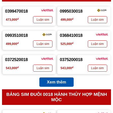
0399470018
0995030018
đ
đ
473,000
499,000
0993510018
0368410018
đ
đ
499,000
525,000
0372520018
0375200018
đ
đ
543,000
543,000
Xem thêm
BẢNG SIM ĐUÔI 0018 HÀNH THỦY HỢP MỆNH
MỘC