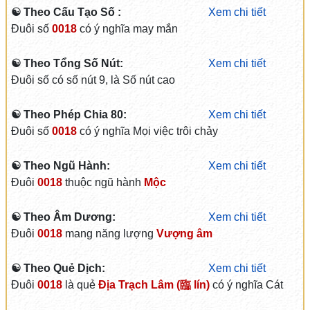
☯ Theo Cấu Tạo Số :
Xem chi tiết
Đuôi số
0018
có ý nghĩa may mắn
☯ Theo Tổng Số Nút:
Xem chi tiết
Đuôi số có số nút 9, là Số nút cao
☯ Theo Phép Chia 80:
Xem chi tiết
Đuôi số
0018
có ý nghĩa Mọi việc trôi chảy
☯ Theo Ngũ Hành:
Xem chi tiết
Đuôi
0018
thuộc ngũ hành
Mộc
☯ Theo Âm Dương:
Xem chi tiết
Đuôi
0018
mang năng lượng
Vượng âm
☯ Theo Quẻ Dịch:
Xem chi tiết
Đuôi
0018
là quẻ
Địa Trạch Lâm (臨 lín)
có ý nghĩa Cát