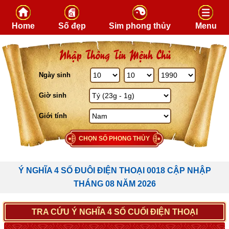
Skip to content
Home
Số đẹp
Sim phong thủy
Menu
Nhập Thông Tin Mệnh Chủ
Ngày sinh
Giờ sinh
Giới tính
CHỌN SỐ PHONG THỦY
Ý NGHĨA 4 SỐ ĐUÔI ĐIỆN THOẠI 0018 CẬP NHẬP
THÁNG 08 NĂM 2026
TRA CỨU Ý NGHĨA 4 SỐ CUỐI ĐIỆN THOẠI