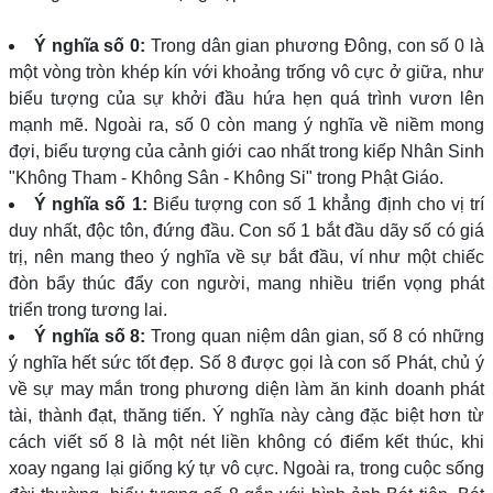
Ý nghĩa số 0:
Trong dân gian phương Đông, con số 0 là
một vòng tròn khép kín với khoảng trống vô cực ở giữa, như
biểu tượng của sự khởi đầu hứa hẹn quá trình vươn lên
mạnh mẽ. Ngoài ra, số 0 còn mang ý nghĩa về niềm mong
đợi, biểu tượng của cảnh giới cao nhất trong kiếp Nhân Sinh
"Không Tham - Không Sân - Không Si" trong Phật Giáo.
Ý nghĩa số 1:
Biểu tượng con số 1 khẳng định cho vị trí
duy nhất, độc tôn, đứng đầu. Con số 1 bắt đầu dãy số có giá
trị, nên mang theo ý nghĩa về sự bắt đầu, ví như một chiếc
đòn bẩy thúc đẩy con người, mang nhiều triển vọng phát
triển trong tương lai.
Ý nghĩa số 8:
Trong quan niệm dân gian, số 8 có những
ý nghĩa hết sức tốt đẹp. Số 8 được gọi là con số Phát, chủ ý
về sự may mắn trong phương diện làm ăn kinh doanh phát
tài, thành đạt, thăng tiến. Ý nghĩa này càng đặc biệt hơn từ
cách viết số 8 là một nét liền không có điểm kết thúc, khi
xoay ngang lại giống ký tự vô cực. Ngoài ra, trong cuộc sống