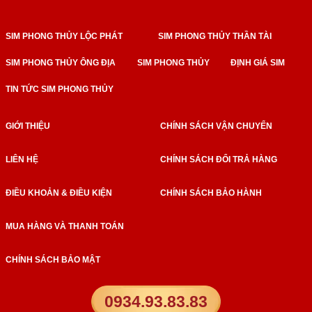
SIM PHONG THỦY LỘC PHÁT
SIM PHONG THỦY THẦN TÀI
SIM PHONG THỦY ÔNG ĐỊA
SIM PHONG THỦY
ĐỊNH GIÁ SIM
TIN TỨC SIM PHONG THỦY
GIỚI THIỆU
CHÍNH SÁCH VẬN CHUYỂN
LIÊN HỆ
CHÍNH SÁCH ĐỔI TRẢ HÀNG
ĐIỀU KHOẢN & ĐIỀU KIỆN
CHÍNH SÁCH BẢO HÀNH
MUA HÀNG VÀ THANH TOÁN
CHÍNH SÁCH BẢO MẬT
0934.93.83.83