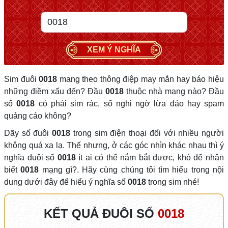
XEM Ý NGHĨA
Sim đuôi
0018
mang theo thông điệp may mắn hay báo hiệu
những điềm xấu đến? Đầu
0018
thuộc nhà mạng nào? Đầu
số
0018
có phải sim rác, số nghi ngờ lừa đảo hay spam
quảng cáo không?
Dãy số đuôi
0018
trong sim điện thoại đối với nhiều người
không quá xa lạ. Thế nhưng, ở các góc nhìn khác nhau thì ý
nghĩa đuôi số
0018
ít ai có thể nắm bắt được, khó để nhận
biết
0018
mạng gì?. Hãy cùng chúng tôi tìm hiểu trong nội
dung dưới đây để hiểu ý nghĩa số
0018
trong sim nhé!
KẾT QUẢ ĐUÔI SỐ
0018