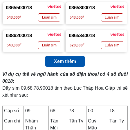
0365500018
0365800018
đ
đ
543,000
543,000
0386200018
0865340018
đ
đ
543,000
620,000
Xem thêm
Ví dụ cụ thể về ngũ hành của số điện thoại có 4 số đuôi
0018
:
Dãy sim 09.68.78.90018 tính theo Lục Thập Hoa Giáp thì sẽ
xét như sau:
Cặp số
09
68
78
00
18
Can chi
Nhâm
Tân
Tân Tỵ
Quý
Tân Tỵ
Thân
Mùi
Mão