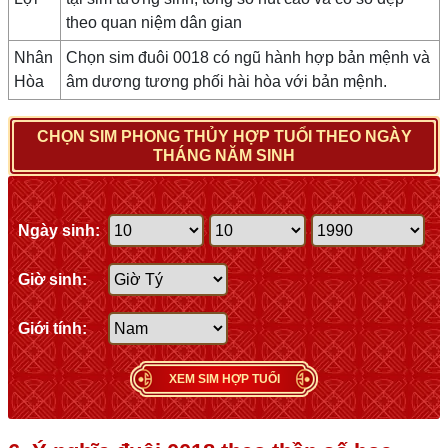
theo quan niệm dân gian
Nhân
Chọn sim đuôi 0018 có ngũ hành hợp bản mệnh và
Hòa
âm dương tương phối hài hòa với bản mệnh.
CHỌN SIM PHONG THỦY HỢP TUỔI THEO NGÀY
THÁNG NĂM SINH
Ngày sinh:
Giờ sinh:
Giới tính:
XEM SIM HỢP TUỔI