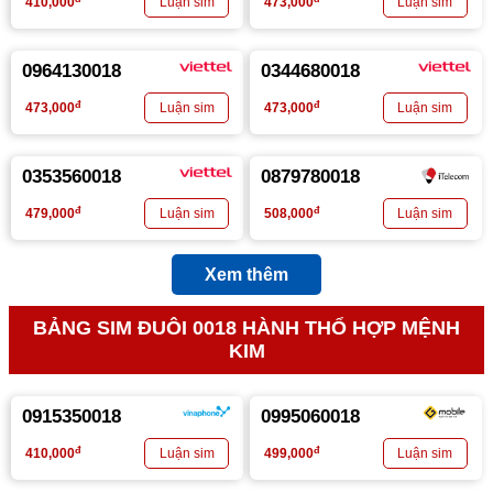
410,000
473,000
0964130018
0344680018
đ
đ
473,000
473,000
0353560018
0879780018
đ
đ
479,000
508,000
Xem thêm
BẢNG SIM ĐUÔI 0018 HÀNH THỔ HỢP MỆNH
KIM
0915350018
0995060018
đ
đ
410,000
499,000