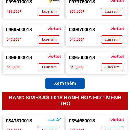
0995010018
0979760018
đ
đ
499,000
500,000
0969500018
0396700018
đ
đ
543,000
543,000
0399600018
0395600018
đ
đ
543,000
543,000
Xem thêm
BẢNG SIM ĐUÔI 0018 HÀNH HỎA HỢP MỆNH
THỔ
0843810018
0354680018
đ
đ