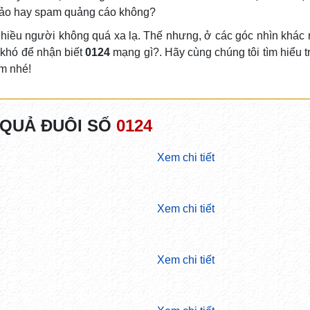
 đảo hay spam quảng cáo không?
 nhiều người không quá xa lạ. Thế nhưng, ở các góc nhìn khác 
 khó để nhận biết
0124
mạng gì?. Hãy cùng chúng tôi tìm hiểu t
im nhé!
 QUẢ ĐUÔI SỐ
0124
Xem chi tiết
Xem chi tiết
Xem chi tiết