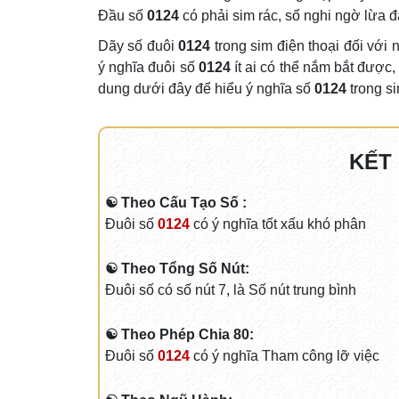
Đầu số
0124
có phải sim rác, số nghi ngờ lừa
Dãy số đuôi
0124
trong sim điện thoại đối với
ý nghĩa đuôi số
0124
ít ai có thể nắm bắt được,
dung dưới đây để hiểu ý nghĩa số
0124
trong s
KẾT
☯ Theo Cấu Tạo Số :
Đuôi số
0124
có ý nghĩa tốt xấu khó phân
☯ Theo Tổng Số Nút:
Đuôi số có số nút 7, là Số nút trung bình
☯ Theo Phép Chia 80:
Đuôi số
0124
có ý nghĩa Tham công lỡ việc