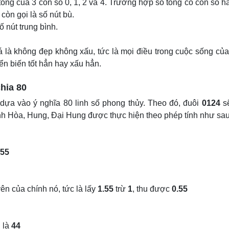
tổng của 3 con số 0, 1, 2 và 4. Trường hợp số tổng có con số 
 còn gọi là số nút bù.
ố nút trung bình.
 là không đẹp không xấu, tức là mọi điều trong cuộc sống củ
n biến tốt hẳn hay xấu hẳn.
hia 80
 dựa vào ý nghĩa 80 linh số phong thủy. Theo đó, đuôi
0124
s
ình Hòa, Hung, Đại Hung được thực hiện theo phép tính như sau
.55
ên của chính nó, tức là lấy
1.55
trừ
1
, thu được
0.55
 là
44