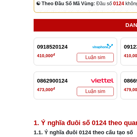
☯ Theo Đầu Số Mã Vùng:
Đầu số
0124
không
DAN
0918520124
0912
đ
410,000
410,0
0862900124
0866
đ
473,000
479,0
1. Ý nghĩa đuôi số
0124
theo qua
1.1. Ý nghĩa đuôi
0124
theo cấu tạo số