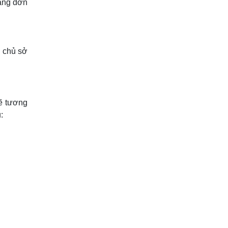
hàng đơn
a chủ sở
ẽ tương
: