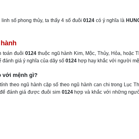
linh số phong thủy, ta thấy 4 số đuôi
0124
có ý nghĩa là
HUN
ũ hành
h toán đuôi
0124
thuộc ngũ hành Kim, Mộc, Thủy, Hỏa, hoặc T
ể đánh giá ý nghĩa của dãy số
0124
hợp hay khắc với người mệ
p với mệnh gì?
ính theo ngũ hành cặp số theo ngũ hành can chi trong Lục T
 để đánh giá được đuôi sim
0124
hợp và khắc với những ngư