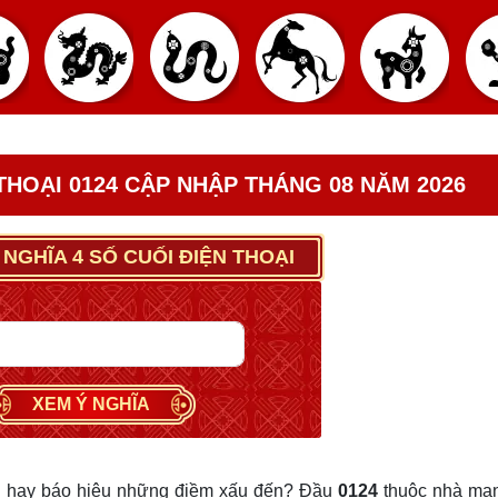
 THOẠI 0124 CẬP NHẬP THÁNG 08 NĂM 2026
 NGHĨA 4 SỐ CUỐI ĐIỆN THOẠI
XEM Ý NGHĨA
 hay báo hiệu những điềm xấu đến? Đầu
0124
thuộc nhà mạ