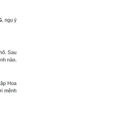
G
, ngụ ý
hổ. Sau
nh nào.
hập Hoa
ời mệnh