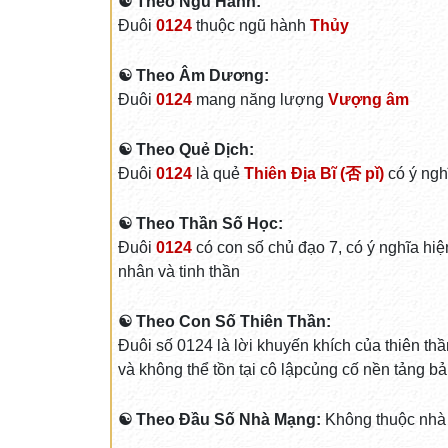
☯ Theo Ngũ Hành:
Đuôi
0124
thuộc ngũ hành
Thủy
☯ Theo Âm Dương:
Đuôi
0124
mang năng lượng
Vượng âm
☯ Theo Quẻ Dịch:
Đuôi
0124
là quẻ
Thiên Địa Bĩ (否 pǐ)
có ý ngh
☯ Theo Thần Số Học:
Đuôi
0124
có con số chủ đạo 7, có ý nghĩa hiện 
nhân và tinh thần
☯ Theo Con Số Thiên Thần:
Đuôi số 0124 là lời khuyến khích của thiên thầ
và không thể tồn tại cô lậpcủng cố nền tảng bả
☯ Theo Đầu Số Nhà Mạng:
Không thuộc nhà