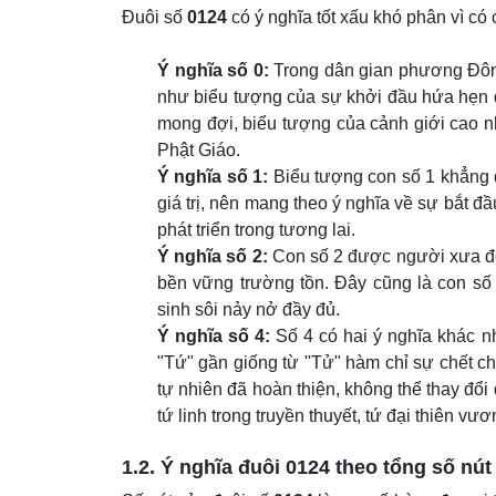
Đuôi số
0124
có ý nghĩa tốt xấu khó phân vì có 
Ý nghĩa số 0:
Trong dân gian phương Đông,
như biểu tượng của sự khởi đầu hứa hẹn q
mong đợi, biểu tượng của cảnh giới cao n
Phật Giáo.
Ý nghĩa số 1:
Biểu tượng con số 1 khẳng đị
giá trị, nên mang theo ý nghĩa về sự bắt đ
phát triển trong tương lai.
Ý nghĩa số 2:
Con số 2 được người xưa đọc
bền vững trường tồn. Đây cũng là con số
sinh sôi nảy nở đầy đủ.
Ý nghĩa số 4:
Số 4 có hai ý nghĩa khác n
"Tứ" gần giống từ "Tử" hàm chỉ sự chết ch
tự nhiên đã hoàn thiện, không thể thay đổi
tứ linh trong truyền thuyết, tứ đại thiên vươn
1.2. Ý nghĩa đuôi
0124
theo tổng số nút