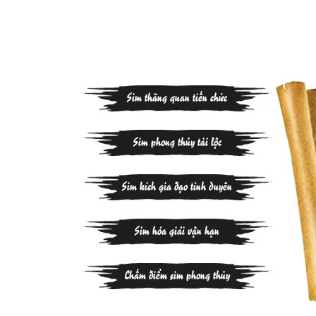
Sim thăng quan tiến chức
Sim phong thủy tài lộc
Sim kích gia đạo tình duyên
Sim hóa giải vận hạn
Chấm điểm sim phong thủy