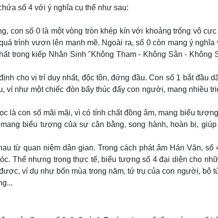
chứa số 4 với ý nghĩa cụ thể như sau:
 con số 0 là một vòng tròn khép kín với khoảng trống vô cực
uá trình vươn lên mạnh mẽ. Ngoài ra, số 0 còn mang ý nghĩa
hất trong kiếp Nhân Sinh "Không Tham - Không Sân - Không S
nh cho vị trí duy nhất, độc tôn, đứng đầu. Con số 1 bắt đầu d
ầu, ví như một chiếc đòn bẩy thúc đẩy con người, mang nhiều tr
 là con số mãi mãi, vì có tính chất đồng âm, mang biểu tượn
 mang biểu tượng của sự cân bằng, song hành, hoàn bị, giúp
hau từ quan niệm dân gian. Trong cách phát âm Hán Văn, số 
óc. Thế nhưng trong thực tế, biểu tượng số 4 đại diện cho nh
 được, ví dụ như bốn mùa trong năm, tứ trụ của con người, bộ tứ
g...