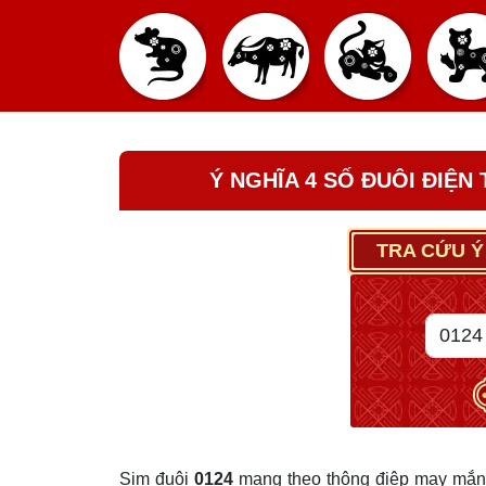
Ý NGHĨA 4 SỐ ĐUÔI ĐIỆN
TRA CỨU Ý
Sim đuôi
0124
mang theo thông điệp may mắn