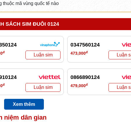
 thuộc mã vùng quốc tế nào
H SÁCH SIM ĐUÔI 0124
350124
0347560124
đ
đ
00
473,000
910124
0866890124
đ
đ
00
479,000
Xem thêm
n niệm dân gian