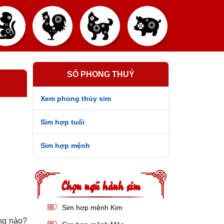
SỐ PHONG THUỶ
Xem phong thủy sim
Sim hợp tuổi
Sim hợp mệnh
Chọn ngũ hành sim
Sim hợp mệnh Kim
ng nào?