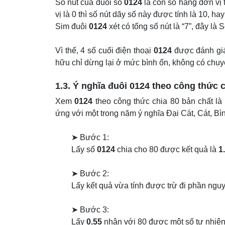
Số nút của đuôi số
0124
là con số hàng đơn vị 
vị là 0 thì số nút dãy số này được tính là 10, hay
Sim đuôi
0124
xét có tổng số nút là “7”, đây là S
Vì thế, 4 số cuối điện thoại
0124
được đánh giá
hữu chỉ dừng lại ở mức bình ổn, không có chuyể
1.3. Ý nghĩa đuôi
0124
theo công thức c
Xem
0124
theo công thức chia 80 bản chất là
ứng với một trong năm ý nghĩa Đại Cát, Cát, B
➤ Bước 1:
Lấy số
0124
chia cho 80 được kết quả là
1
➤ Bước 2:
Lấy kết quả vừa tính được trừ đi phần nguy
➤ Bước 3:
Lấy
0.55
nhân với 80 được một số tự nhiên