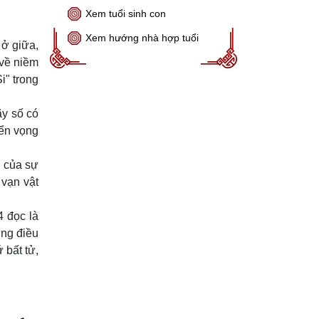
Xem tuổi sinh con
Xem hướng nhà hợp tuổi
 ở giữa,
 về niềm
i" trong
ãy số có
iển vọng
g của sự
 vạn vật
4 đọc là
ững điều
 bất tử,