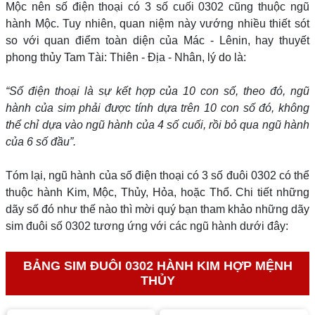
Mộc nên số điện thoại có 3 số cuối 0302 cũng thuộc ngũ
hành Mộc. Tuy nhiên, quan niệm này vướng nhiều thiết sót
so với quan điểm toàn diện của Mác - Lênin, hay thuyết
phong thủy Tam Tài: Thiên - Địa - Nhân, lý do là:
“Số điện thoại là sự kết hợp của 10 con số, theo đó, ngũ
hành của sim phải được tính dựa trên 10 con số đó, không
thể chỉ dựa vào ngũ hành của 4 số cuối, rồi bỏ qua ngũ hành
của 6 số đầu”.
Tóm lại, ngũ hành của số điện thoại có 3 số đuôi 0302 có thể
thuộc hành Kim, Mộc, Thủy, Hỏa, hoặc Thổ. Chi tiết những
dãy số đó như thế nào thì mời quý bạn tham khảo những dãy
sim đuôi số 0302 tương ứng với các ngũ hành dưới đây:
BẢNG SIM ĐUÔI 0302 HÀNH KIM HỢP MỆNH
THỦY