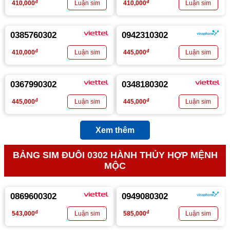
đ
đ
410,000
410,000
0385760302
0942310302
đ
đ
410,000
445,000
0367990302
0348180302
đ
đ
445,000
445,000
Xem thêm
BẢNG SIM ĐUÔI 0302 HÀNH THỦY HỢP MỆNH
MỘC
0869600302
0949080302
đ
đ
543,000
585,000