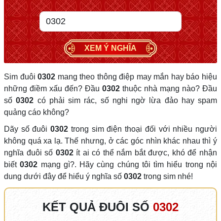
XEM Ý NGHĨA
Sim đuôi
0302
mang theo thông điệp may mắn hay báo hiệu
những điềm xấu đến? Đầu
0302
thuộc nhà mạng nào? Đầu
số
0302
có phải sim rác, số nghi ngờ lừa đảo hay spam
quảng cáo không?
Dãy số đuôi
0302
trong sim điện thoại đối với nhiều người
không quá xa lạ. Thế nhưng, ở các góc nhìn khác nhau thì ý
nghĩa đuôi số
0302
ít ai có thể nắm bắt được, khó để nhận
biết
0302
mạng gì?. Hãy cùng chúng tôi tìm hiểu trong nội
dung dưới đây để hiểu ý nghĩa số
0302
trong sim nhé!
KẾT QUẢ ĐUÔI SỐ
0302