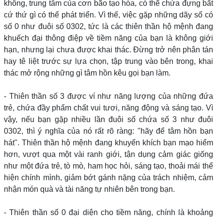
không, trung tâm của cơn bão tạo hóa, có thể chứa đựng bất
cứ thứ gì có thể phát triển. Vì thế, việc gặp những dãy số có
số 0 như đuôi số 0302, tức là các thiên thần hộ mệnh đang
khuếch đại thông điệp về tiềm năng của bạn là không giới
hạn, nhưng lại chưa được khai thác. Đừng trở nên phân tán
hay tê liệt trước sự lựa chọn, tập trung vào bên trong, khai
thác mở rộng những gì tâm hồn kêu gọi bạn làm.
- Thiên thần số 3 được ví như năng lượng của những đứa
trẻ, chứa đầy phẩm chất vui tươi, năng động và sáng tạo. Vì
vậy, nếu bạn gặp nhiều lần đuôi số chứa số 3 như đuôi
0302, thì ý nghĩa của nó rất rõ ràng: "hãy để tâm hồn bạn
hát". Thiên thần hộ mệnh đang khuyến khích bạn mạo hiểm
hơn, vượt qua một vài ranh giới, tận dụng cảm giác giống
như một đứa trẻ, tò mò, ham học hỏi, sáng tạo, thoải mái thể
hiện chính mình, giảm bớt gánh nặng của trách nhiệm, cảm
nhận món quà và tài năng tự nhiên bên trong bạn.
- Thiên thần số 0 đại diện cho tiềm năng, chính là khoảng