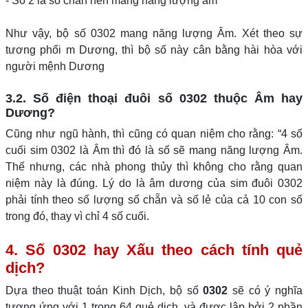
- Số 2 là số chẵn nên mang năng lượng âm
Như vậy, bộ số 0302 mang năng lượng Âm. Xét theo sự
tương phối m Dương, thì bộ số này cân bằng hài hòa với
người mệnh Dương
3.2. Số điện thoại đuôi số 0302 thuộc Âm hay
Dương?
Cũng như ngũ hành, thì cũng có quan niệm cho rằng: “4 số
cuối sim 0302 là Âm thì đó là số sẽ mang năng lượng Âm.
Thế nhưng, các nhà phong thủy thì không cho rằng quan
niệm này là đúng. Lý do là âm dương của sim đuôi 0302
phải tính theo số lượng số chẵn và số lẻ của cả 10 con số
trong đó, thay vì chỉ 4 số cuối.
4. Số 0302 hay Xấu theo cách tính quẻ
dịch?
Dựa theo thuật toán Kinh Dịch, bộ số
0302
sẽ có ý nghĩa
tương ứng với 1 trong 64 quẻ dịch, và được lập bởi 2 phần