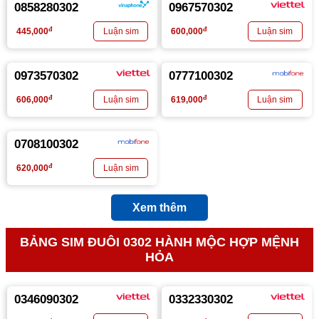
0858280302
0967570302
đ
đ
445,000
600,000
0973570302
0777100302
đ
đ
606,000
619,000
0708100302
đ
620,000
Xem thêm
BẢNG SIM ĐUÔI 0302 HÀNH MỘC HỢP MỆNH
HỎA
0346090302
0332330302