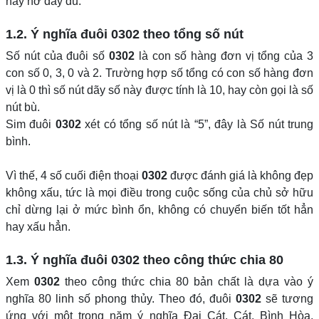
nảy nở đầy đủ.
1.2. Ý nghĩa đuôi
0302
theo tổng số nút
Số nút của đuôi số
0302
là con số hàng đơn vị tổng của 3
con số 0, 3, 0 và 2. Trường hợp số tổng có con số hàng đơn
vị là 0 thì số nút dãy số này được tính là 10, hay còn gọi là số
nút bù.
Sim đuôi
0302
xét có tổng số nút là “5”, đây là Số nút trung
bình.
Vì thế, 4 số cuối điện thoại
0302
được đánh giá là không đẹp
không xấu, tức là mọi điều trong cuộc sống của chủ sở hữu
chỉ dừng lại ở mức bình ổn, không có chuyển biến tốt hẳn
hay xấu hẳn.
1.3. Ý nghĩa đuôi
0302
theo công thức chia 80
Xem
0302
theo công thức chia 80 bản chất là dựa vào ý
nghĩa 80 linh số phong thủy. Theo đó, đuôi
0302
sẽ tương
ứng với một trong năm ý nghĩa Đại Cát, Cát, Bình Hòa,