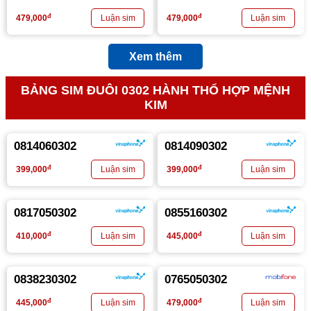
đ
đ
479,000
479,000
Xem thêm
BẢNG SIM ĐUÔI 0302 HÀNH THỔ HỢP MỆNH
KIM
0814060302
0814090302
đ
đ
399,000
399,000
0817050302
0855160302
đ
đ
410,000
445,000
0838230302
0765050302
đ
đ
445,000
479,000