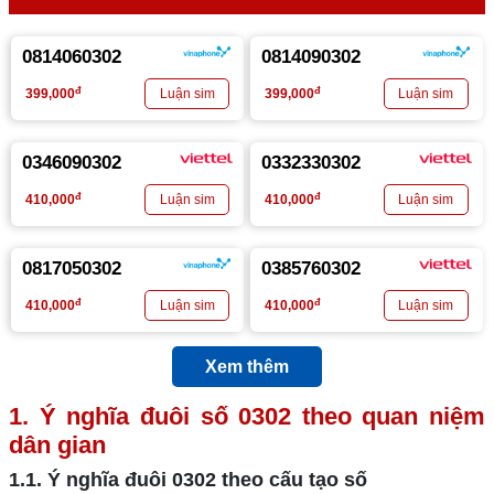
0814060302
0814090302
đ
đ
399,000
399,000
0346090302
0332330302
đ
đ
410,000
410,000
0817050302
0385760302
đ
đ
410,000
410,000
Xem thêm
1. Ý nghĩa đuôi số
0302
theo quan niệm
dân gian
1.1. Ý nghĩa đuôi
0302
theo cấu tạo số