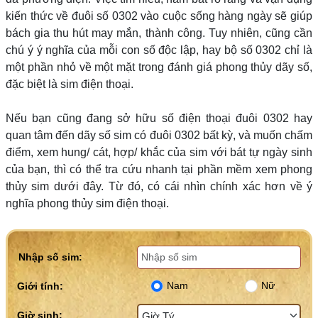
kiến thức về đuôi số 0302 vào cuộc sống hàng ngày sẽ giúp
bách gia thu hút may mắn, thành công. Tuy nhiên, cũng cần
chú ý ý nghĩa của mỗi con số độc lập, hay bộ số 0302 chỉ là
một phần nhỏ về một mặt trong đánh giá phong thủy dãy số,
đặc biệt là sim điện thoại.
Nếu bạn cũng đang sở hữu số điện thoại đuôi 0302 hay
quan tâm đến dãy số sim có đuôi 0302 bất kỳ, và muốn chấm
điểm, xem hung/ cát, hợp/ khắc của sim với bát tự ngày sinh
của bạn, thì có thể tra cứu nhanh tại phần mềm xem phong
thủy sim dưới đây. Từ đó, có cái nhìn chính xác hơn về ý
nghĩa phong thủy sim điện thoại.
Nhập số sim:
Nam
Nữ
Giới tính:
Giờ sinh: