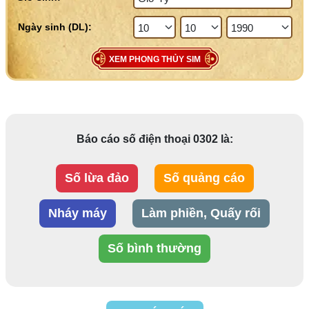
XEM PHONG THỦY SIM
Báo cáo số điện thoại 0302 là:
Số lừa đảo
Số quảng cáo
Nháy máy
Làm phiền, Quấy rối
Số bình thường