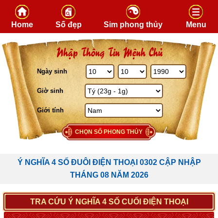
Skip to content
Home
Số đẹp
Sim phong thủy
Menu
Nhập Thông Tin Mệnh Chủ
Ngày sinh
Giờ sinh
Giới tính
CHỌN SỐ PHONG THỦY
Ý NGHĨA 4 SỐ ĐUÔI ĐIỆN THOẠI 0302 CẬP NHẬP
THÁNG 08 NĂM 2026
TRA CỨU Ý NGHĨA 4 SỐ CUỐI ĐIỆN THOẠI