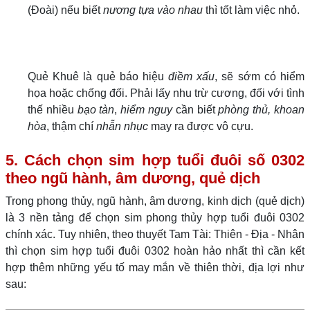
(Đoài) nếu biết
nương tựa vào nhau
thì tốt làm việc nhỏ.
Quẻ Khuê là quẻ báo hiệu
điềm xấu
, sẽ sớm có hiểm
họa hoặc chống đối. Phải lấy nhu trừ cương, đối với tình
thế nhiều
bạo tàn
,
hiểm nguy
cần biết
phòng thủ, khoan
hòa
, thậm chí
nhẫn nhục
may ra được vô cựu.
5. Cách chọn sim hợp tuổi đuôi số 0302
theo ngũ hành, âm dương, quẻ dịch
Trong phong thủy, ngũ hành, âm dương, kinh dịch (quẻ dịch)
là 3 nền tảng để chọn sim phong thủy hợp tuổi đuôi 0302
chính xác. Tuy nhiên, theo thuyết Tam Tài: Thiên - Địa - Nhân
thì chọn sim hợp tuổi đuôi 0302 hoàn hảo nhất thì cần kết
hợp thêm những yếu tố may mắn về thiên thời, địa lợi như
sau: