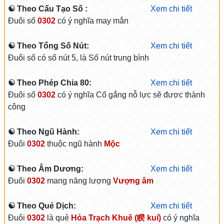
☯ Theo Cấu Tạo Số :
Xem chi tiết
Đuôi số
0302
có ý nghĩa may mắn
☯ Theo Tổng Số Nút:
Xem chi tiết
Đuôi số có số nút 5, là Số nút trung bình
☯ Theo Phép Chia 80:
Xem chi tiết
Đuôi số
0302
có ý nghĩa Cố gắng nỗ lực sẽ được thành
công
☯ Theo Ngũ Hành:
Xem chi tiết
Đuôi
0302
thuộc ngũ hành
Mộc
☯ Theo Âm Dương:
Xem chi tiết
Đuôi
0302
mang năng lượng
Vượng âm
☯ Theo Quẻ Dịch:
Xem chi tiết
Đuôi
0302
là quẻ
Hỏa Trạch Khuê (睽 kuí)
có ý nghĩa