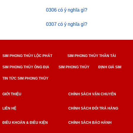
0306 có ý nghĩa gì?
0307 có ý nghĩa gì?
SIM PHONG THỦY LỘC PHÁT
SIM PHONG THỦY THẦN TÀI
SIM PHONG THỦY ÔNG ĐỊA
SIM PHONG THỦY
ĐỊNH GIÁ SIM
TIN TỨC SIM PHONG THỦY
GIỚI THIỆU
CHÍNH SÁCH VẬN CHUYỂN
LIÊN HỆ
CHÍNH SÁCH ĐỔI TRẢ HÀNG
ĐIỀU KHOẢN & ĐIỀU KIỆN
CHÍNH SÁCH BẢO HÀNH