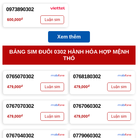
0973890302
đ
600,000
Xem thêm
BẢNG SIM ĐUÔI 0302 HÀNH HỎA HỢP MỆNH
THỔ
0765070302
0768180302
đ
đ
479,000
479,000
0767070302
0767060302
đ
đ
479,000
479,000
0767040302
0779060302