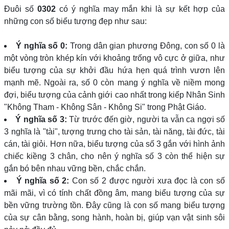
Đuôi số
0302
có ý nghĩa may mắn khi là sự kết hợp của
những con số biểu tượng đẹp như sau:
Ý nghĩa số 0:
Trong dân gian phương Đông, con số 0 là
một vòng tròn khép kín với khoảng trống vô cực ở giữa, như
biểu tượng của sự khởi đầu hứa hẹn quá trình vươn lên
mạnh mẽ. Ngoài ra, số 0 còn mang ý nghĩa về niềm mong
đợi, biểu tượng của cảnh giới cao nhất trong kiếp Nhân Sinh
"Không Tham - Không Sân - Không Si" trong Phật Giáo.
Ý nghĩa số 3:
Từ trước đến giờ, người ta vẫn ca ngợi số
3 nghĩa là "tài", tượng trưng cho tài sản, tài năng, tài đức, tài
cán, tài giỏi. Hơn nữa, biểu tượng của số 3 gắn với hình ảnh
chiếc kiềng 3 chân, cho nên ý nghĩa số 3 còn thể hiện sự
gắn bó bên nhau vững bền, chắc chắn.
Ý nghĩa số 2:
Con số 2 được người xưa đọc là con số
mãi mãi, vì có tính chất đồng âm, mang biểu tượng của sự
bền vững trường tồn. Đây cũng là con số mang biểu tượng
của sự cân bằng, song hành, hoàn bị, giúp vạn vật sinh sôi