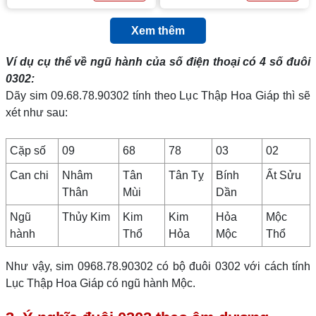
Xem thêm
Ví dụ cụ thể về ngũ hành của số điện thoại có 4 số đuôi
0302
:
Dãy sim 09.68.78.90302 tính theo Lục Thập Hoa Giáp thì sẽ
xét như sau:
Cặp số
09
68
78
03
02
Can chi
Nhâm
Tân
Tân Tỵ
Bính
Ất Sửu
Thân
Mùi
Dần
Ngũ
Thủy Kim
Kim
Kim
Hỏa
Mộc
hành
Thổ
Hỏa
Mộc
Thổ
Như vậy, sim 0968.78.90302 có bộ đuôi 0302 với cách tính
Lục Thập Hoa Giáp có ngũ hành Mộc.