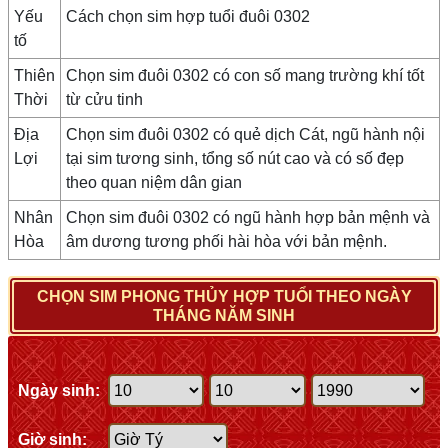
Yếu
Cách chọn sim hợp tuổi đuôi 0302
tố
Thiên
Chọn sim đuôi 0302 có con số mang trường khí tốt
Thời
từ cửu tinh
Địa
Chọn sim đuôi 0302 có quẻ dịch Cát, ngũ hành nội
Lợi
tại sim tương sinh, tổng số nút cao và có số đẹp
theo quan niệm dân gian
Nhân
Chọn sim đuôi 0302 có ngũ hành hợp bản mệnh và
Hòa
âm dương tương phối hài hòa với bản mệnh.
CHỌN SIM PHONG THỦY HỢP TUỔI THEO NGÀY
THÁNG NĂM SINH
Ngày sinh:
Giờ sinh: