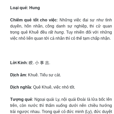
Loại quẻ: Hung
Chiêm quẻ tốt cho việc
: Những việc đại sự như tình
duyên, hôn nhân, công danh sự nghiệp, thi cử quan
trọng quẻ Khuê đều
rất hung
. Tuy nhiên đối với những
việc nhỏ liên quan tới cá nhân thì có thể tạm chấp nhận.
Lời Kinh
: 睽. 小 事 吉.
Dịch âm
: Khuê. Tiểu sự cát.
Dịch nghĩa
: Quẻ Khuê, việc nhỏ tốt.
Tượng quẻ
: Ngoại quái Ly, nội quái Đoài là lửa bốc lên
trên, còn nước thì thấm xuống dưới nên chiều hướng
trái ngược nhau. Trong quẻ có đức minh (Ly), đức duyệt