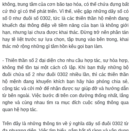
không, trung tâm của cơn bão tạo hóa, có thể chứa đựng bất
cứ thứ gì có thể phát triển. Vì thế, việc gặp những dãy số có
số 0 như đuôi số 0302, tức là các thiên thần hộ mệnh đang
khuếch đại thông điệp về tiềm năng của bạn là không giới
hạn, nhưng lại chưa được khai thác. Đừng trở nên phân tán
hay tê liệt trước sự lựa chọn, tập trung vào bên trong, khai
thác mở rộng những gì tâm hồn kêu gọi bạn làm.
- Thiên thần số 2 đại diện cho nhu cầu hợp tác, sự hòa hợp,
không thể tồn tại một cách cô lập. Khi bạn thấy những bộ
đuôi chứa số 2 như đuôi 0302 nhiều lần, thì các thiên thần
hộ mệnh đang khuyến khích bạn hãy hào phóng chia sẻ,
cộng tác và cởi mở để nhận được sự giúp đỡ và hướng dẫn
từ bên ngoài. Việc bước đi trên con đường thống nhất, lắng
nghe và cùng nhau tìm ra mục đích cuộc sống thông qua
quan hệ hợp tác.
Trên đây là những thông tin về ý nghĩa dãy số đuôi 0302 từ
đa phương diện. Việc tìm hiểu, nắm bắt rõ ràng và vận dụng