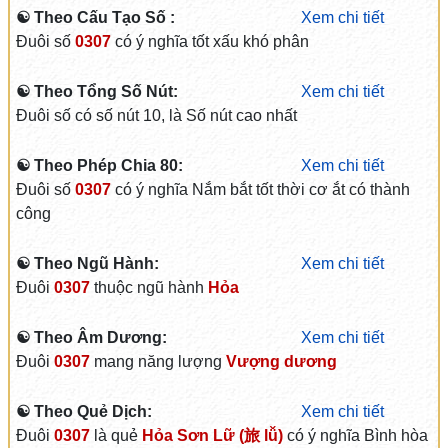
☯ Theo Cấu Tạo Số :
Xem chi tiết
Đuôi số
0307
có ý nghĩa tốt xấu khó phân
☯ Theo Tổng Số Nút:
Xem chi tiết
Đuôi số có số nút 10, là Số nút cao nhất
☯ Theo Phép Chia 80:
Xem chi tiết
Đuôi số
0307
có ý nghĩa Nắm bắt tốt thời cơ ắt có thành
công
☯ Theo Ngũ Hành:
Xem chi tiết
Đuôi
0307
thuộc ngũ hành
Hỏa
☯ Theo Âm Dương:
Xem chi tiết
Đuôi
0307
mang năng lượng
Vượng dương
☯ Theo Quẻ Dịch:
Xem chi tiết
Đuôi
0307
là quẻ
Hỏa Sơn Lữ (旅 lǚ)
có ý nghĩa Bình hòa