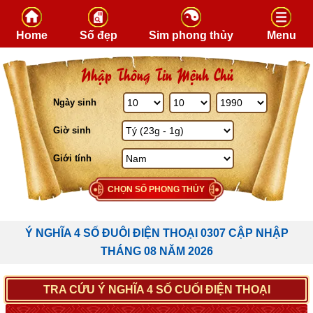
Skip to content
Home
Số đẹp
Sim phong thủy
Menu
Nhập Thông Tin Mệnh Chủ
Ngày sinh
Giờ sinh
Giới tính
CHỌN SỐ PHONG THỦY
Ý NGHĨA 4 SỐ ĐUÔI ĐIỆN THOẠI 0307 CẬP NHẬP
THÁNG 08 NĂM 2026
TRA CỨU Ý NGHĨA 4 SỐ CUỐI ĐIỆN THOẠI