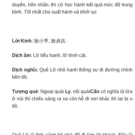
duyên, hôn nhân, thi cử học hành kết quả mức độ trung
bình.
Tốt
nhất cho
xuất hành và khởi sự.
Lời Kinh
: 旅小亨, 旅貞吉.
Dịch âm
: Lữ tiểu hanh, lữ trinh cát.
Dịch nghĩ
a: Quẻ Lữ nhỏ hanh thông sự đi đường chính
bền tốt.
Tượng quẻ
: Ngoại quái
Ly
, nội quái
Cấn
có nghĩa là lửa
ở núi thì chiếu sáng ra xa còn hễ đi nơi khác thì lại bị u
tối.
Quẻ Lữ là tình cảnh bỏ nhà để đi làm lữ khách. Đây là