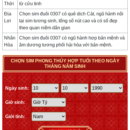
Thời
từ cửu tinh
Địa
Chọn sim đuôi 0307 có quẻ dịch Cát, ngũ hành nội
Lợi
tại sim tương sinh, tổng số nút cao và có số đẹp
theo quan niệm dân gian
Nhân
Chọn sim đuôi 0307 có ngũ hành hợp bản mệnh và
Hòa
âm dương tương phối hài hòa với bản mệnh.
CHỌN SIM PHONG THỦY HỢP TUỔI THEO NGÀY
THÁNG NĂM SINH
Ngày sinh:
Giờ sinh:
Giới tính: