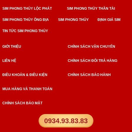
SIM PHONG THỦY LỘC PHÁT
SIM PHONG THỦY THẦN TÀI
SIM PHONG THỦY ÔNG ĐỊA
SIM PHONG THỦY
ĐỊNH GIÁ SIM
TIN TỨC SIM PHONG THỦY
GIỚI THIỆU
CHÍNH SÁCH VẬN CHUYỂN
LIÊN HỆ
CHÍNH SÁCH ĐỔI TRẢ HÀNG
ĐIỀU KHOẢN & ĐIỀU KIỆN
CHÍNH SÁCH BẢO HÀNH
MUA HÀNG VÀ THANH TOÁN
CHÍNH SÁCH BẢO MẬT
0934.93.83.83