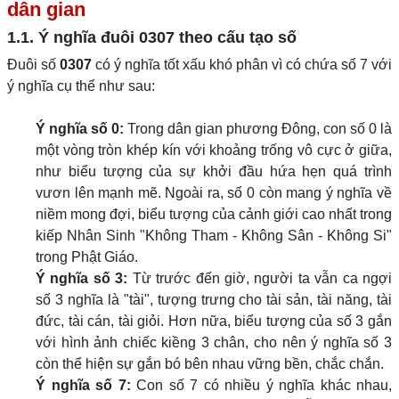
dân gian
1.1. Ý nghĩa đuôi
0307
theo cấu tạo số
Đuôi số
0307
có ý nghĩa tốt xấu khó phân vì có chứa số 7 với
ý nghĩa cụ thể như sau:
Ý nghĩa số 0:
Trong dân gian phương Đông, con số 0 là
một vòng tròn khép kín với khoảng trống vô cực ở giữa,
như biểu tượng của sự khởi đầu hứa hẹn quá trình
vươn lên mạnh mẽ. Ngoài ra, số 0 còn mang ý nghĩa về
niềm mong đợi, biểu tượng của cảnh giới cao nhất trong
kiếp Nhân Sinh "Không Tham - Không Sân - Không Si"
trong Phật Giáo.
Ý nghĩa số 3:
Từ trước đến giờ, người ta vẫn ca ngợi
số 3 nghĩa là "tài", tượng trưng cho tài sản, tài năng, tài
đức, tài cán, tài giỏi. Hơn nữa, biểu tượng của số 3 gắn
với hình ảnh chiếc kiềng 3 chân, cho nên ý nghĩa số 3
còn thể hiện sự gắn bó bên nhau vững bền, chắc chắn.
Ý nghĩa số 7:
Con số 7 có nhiều ý nghĩa khác nhau,