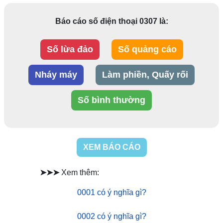
Báo cáo số điện thoại 0307 là:
Số lừa đảo
Số quảng cáo
Nháy máy
Làm phiền, Quấy rối
Số bình thường
XEM BÁO CÁO
➤➤➤
Xem thêm:
0001 có ý nghĩa gì?
0002 có ý nghĩa gì?