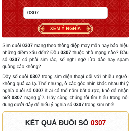
XEM Ý NGHĨA
Sim đuôi
0307
mang theo thông điệp may mắn hay báo hiệu
những điềm xấu đến? Đầu
0307
thuộc nhà mạng nào? Đầu
số
0307
có phải sim rác, số nghi ngờ lừa đảo hay spam
quảng cáo không?
Dãy số đuôi
0307
trong sim điện thoại đối với nhiều người
không quá xa lạ. Thế nhưng, ở các góc nhìn khác nhau thì ý
nghĩa đuôi số
0307
ít ai có thể nắm bắt được, khó để nhận
biết
0307
mạng gì?. Hãy cùng chúng tôi tìm hiểu trong nội
dung dưới đây để hiểu ý nghĩa số
0307
trong sim nhé!
KẾT QUẢ ĐUÔI SỐ
0307