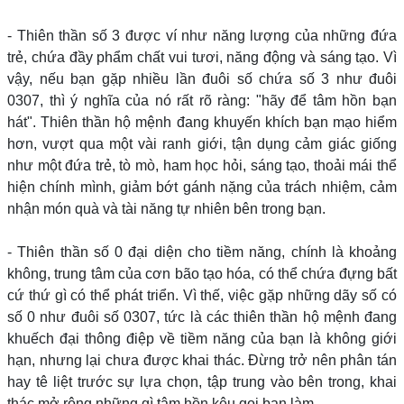
- Thiên thần số 3 được ví như năng lượng của những đứa
trẻ, chứa đầy phẩm chất vui tươi, năng động và sáng tạo. Vì
vậy, nếu bạn gặp nhiều lần đuôi số chứa số 3 như đuôi
0307, thì ý nghĩa của nó rất rõ ràng: "hãy để tâm hồn bạn
hát". Thiên thần hộ mệnh đang khuyến khích bạn mạo hiểm
hơn, vượt qua một vài ranh giới, tận dụng cảm giác giống
như một đứa trẻ, tò mò, ham học hỏi, sáng tạo, thoải mái thể
hiện chính mình, giảm bớt gánh nặng của trách nhiệm, cảm
nhận món quà và tài năng tự nhiên bên trong bạn.
- Thiên thần số 0 đại diện cho tiềm năng, chính là khoảng
không, trung tâm của cơn bão tạo hóa, có thể chứa đựng bất
cứ thứ gì có thể phát triển. Vì thế, việc gặp những dãy số có
số 0 như đuôi số 0307, tức là các thiên thần hộ mệnh đang
khuếch đại thông điệp về tiềm năng của bạn là không giới
hạn, nhưng lại chưa được khai thác. Đừng trở nên phân tán
hay tê liệt trước sự lựa chọn, tập trung vào bên trong, khai
thác mở rộng những gì tâm hồn kêu gọi bạn làm.