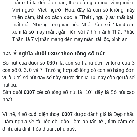
thậm chí là đối lập nhau, theo dân gian mỗi vùng miền.
Với người Việt, người Hoa, đây là con số không mấy
thiện cảm, khi có cách đọc là "Thất", ngụ ý sự thất bại,
mất mát. Nhưng trong văn hóa Nhật Bản, số 7 lại được
xem là số may mắn, gắn liền với 7 hình ảnh Thất Phúc
Thần, là 7 vị thần mang đến may mắn, tài lộc, bình an.
1.2. Ý nghĩa đuôi
0307
theo tổng số nút
Số nút của đuôi số
0307
là con số hàng đơn vị tổng của 3
con số 0, 3, 0 và 7. Trường hợp số tổng có con số hàng đơn
vị là 0 thì số nút dãy số này được tính là 10, hay còn gọi là số
nút bù.
Sim đuôi
0307
xét có tổng số nút là “10”, đây là Số nút cao
nhất.
Vì thế, 4 số cuối điện thoại
0307
được đánh giá là Đẹp nhất.
Hàm nghĩa về tài lộc dồi dào, làm ăn tấn tới, tình cảm ổn
định, gia đình hòa thuận, phú quý.