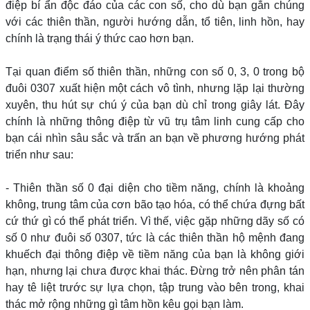
điệp bí ẩn độc đáo của các con số, cho dù bạn gắn chúng
với các thiên thần, người hướng dẫn, tổ tiên, linh hồn, hay
chính là trạng thái ý thức cao hơn bạn.
Tại quan điểm số thiên thần, những con số 0, 3, 0 trong bộ
đuôi 0307 xuất hiện một cách vô tình, nhưng lặp lại thường
xuyên, thu hút sự chú ý của bạn dù chỉ trong giây lát. Đây
chính là những thông điệp từ vũ trụ tâm linh cung cấp cho
bạn cái nhìn sâu sắc và trấn an bạn về phương hướng phát
triển như sau:
- Thiên thần số 0 đại diện cho tiềm năng, chính là khoảng
không, trung tâm của cơn bão tạo hóa, có thể chứa đựng bất
cứ thứ gì có thể phát triển. Vì thế, việc gặp những dãy số có
số 0 như đuôi số 0307, tức là các thiên thần hộ mệnh đang
khuếch đại thông điệp về tiềm năng của bạn là không giới
hạn, nhưng lại chưa được khai thác. Đừng trở nên phân tán
hay tê liệt trước sự lựa chọn, tập trung vào bên trong, khai
thác mở rộng những gì tâm hồn kêu gọi bạn làm.