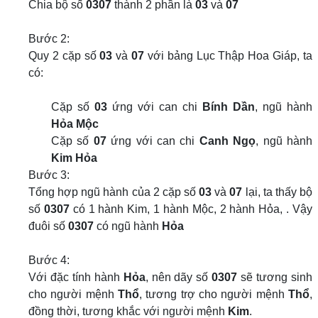
Chia bộ số
0307
thành 2 phần là
03
và
07
Bước 2:
Quy 2 cặp số
03
và
07
với bảng Lục Thập Hoa Giáp, ta
có:
Cặp số
03
ứng với can chi
Bính Dần
, ngũ hành
Hỏa Mộc
Cặp số
07
ứng với can chi
Canh Ngọ
, ngũ hành
Kim Hỏa
Bước 3:
Tổng hợp ngũ hành của 2 cặp số
03
và
07
lại, ta thấy bộ
số
0307
có 1 hành Kim, 1 hành Mộc, 2 hành Hỏa, . Vậy
đuôi số
0307
có ngũ hành
Hỏa
Bước 4:
Với đặc tính hành
Hỏa
, nên dãy số
0307
sẽ tương sinh
cho người mệnh
Thổ
, tương trợ cho người mệnh
Thổ
,
đồng thời, tương khắc với người mệnh
Kim
.