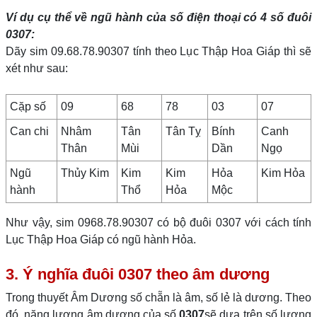
Ví dụ cụ thể về ngũ hành của số điện thoại có 4 số đuôi
0307
:
Dãy sim 09.68.78.90307 tính theo Lục Thập Hoa Giáp thì sẽ
xét như sau:
Cặp số
09
68
78
03
07
Can chi
Nhâm
Tân
Tân Tỵ
Bính
Canh
Thân
Mùi
Dần
Ngọ
Ngũ
Thủy Kim
Kim
Kim
Hỏa
Kim Hỏa
hành
Thổ
Hỏa
Mộc
Như vậy, sim 0968.78.90307 có bộ đuôi 0307 với cách tính
Lục Thập Hoa Giáp có ngũ hành Hỏa.
3. Ý nghĩa đuôi 0307 theo âm dương
Trong thuyết Âm Dương số chẵn là âm, số lẻ là dương. Theo
đó, năng lượng âm dương của số
0307
sẽ dựa trên số lượng