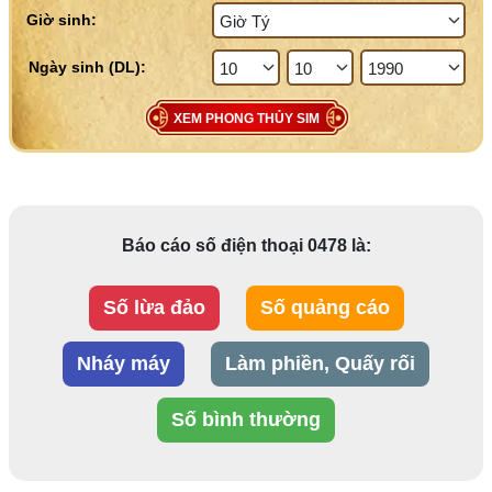
Giờ sinh:
XEM PHONG THỦY SIM
Báo cáo số điện thoại 0478 là:
Số lừa đảo
Số quảng cáo
Nháy máy
Làm phiền, Quấy rối
Số bình thường