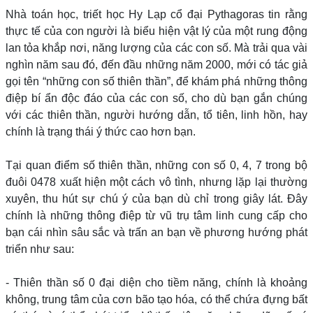
Nhà toán học, triết học Hy Lạp cổ đại Pythagoras tin rằng
thực tế của con người là biểu hiện vật lý của một rung động
lan tỏa khắp nơi, năng lượng của các con số. Mà trải qua vài
nghìn năm sau đó, đến đầu những năm 2000, mới có tác giả
gọi tên “những con số thiên thần”, để khám phá những thông
điệp bí ẩn độc đáo của các con số, cho dù bạn gắn chúng
với các thiên thần, người hướng dẫn, tổ tiên, linh hồn, hay
chính là trạng thái ý thức cao hơn bạn.
Tại quan điểm số thiên thần, những con số 0, 4, 7 trong bộ
đuôi 0478 xuất hiện một cách vô tình, nhưng lặp lại thường
xuyên, thu hút sự chú ý của bạn dù chỉ trong giây lát. Đây
chính là những thông điệp từ vũ trụ tâm linh cung cấp cho
bạn cái nhìn sâu sắc và trấn an bạn về phương hướng phát
triển như sau:
- Thiên thần số 0 đại diện cho tiềm năng, chính là khoảng
không, trung tâm của cơn bão tạo hóa, có thể chứa đựng bất