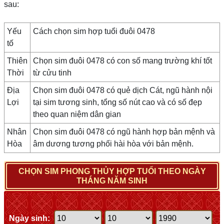
sau:
Yếu
Cách chọn sim hợp tuổi đuôi 0478
tố
Thiên
Chọn sim đuôi 0478 có con số mang trường khí tốt
Thời
từ cửu tinh
Địa
Chọn sim đuôi 0478 có quẻ dịch Cát, ngũ hành nội
Lợi
tại sim tương sinh, tổng số nút cao và có số đẹp
theo quan niệm dân gian
Nhân
Chọn sim đuôi 0478 có ngũ hành hợp bản mệnh và
Hòa
âm dương tương phối hài hòa với bản mệnh.
CHỌN SIM PHONG THỦY HỢP TUỔI THEO NGÀY
THÁNG NĂM SINH
Ngày sinh: