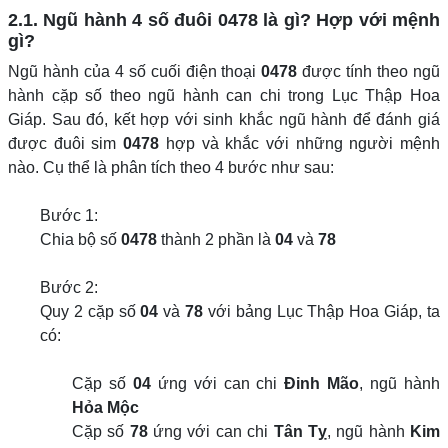
2.1. Ngũ hành 4 số đuôi 0478 là gì? Hợp với mệnh
gì?
Ngũ hành của 4 số cuối điện thoại
0478
được tính theo ngũ
hành cặp số theo ngũ hành can chi trong Lục Thập Hoa
Giáp. Sau đó, kết hợp với sinh khắc ngũ hành để đánh giá
được đuôi sim
0478
hợp và khắc với những người mệnh
nào. Cụ thể là phân tích theo 4 bước như sau:
Bước 1:
Chia bộ số
0478
thành 2 phần là
04
và
78
Bước 2:
Quy 2 cặp số
04
và
78
với bảng Lục Thập Hoa Giáp, ta
có:
Cặp số
04
ứng với can chi
Đinh Mão
, ngũ hành
Hỏa Mộc
Cặp số
78
ứng với can chi
Tân Tỵ
, ngũ hành
Kim