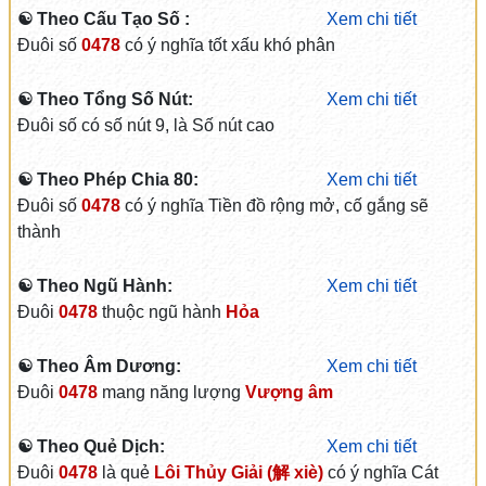
☯ Theo Cấu Tạo Số :
Xem chi tiết
Đuôi số
0478
có ý nghĩa tốt xấu khó phân
☯ Theo Tổng Số Nút:
Xem chi tiết
Đuôi số có số nút 9, là Số nút cao
☯ Theo Phép Chia 80:
Xem chi tiết
Đuôi số
0478
có ý nghĩa Tiền đồ rộng mở, cố gắng sẽ
thành
☯ Theo Ngũ Hành:
Xem chi tiết
Đuôi
0478
thuộc ngũ hành
Hỏa
☯ Theo Âm Dương:
Xem chi tiết
Đuôi
0478
mang năng lượng
Vượng âm
☯ Theo Quẻ Dịch:
Xem chi tiết
Đuôi
0478
là quẻ
Lôi Thủy Giải (解 xiè)
có ý nghĩa Cát