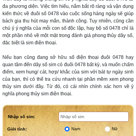
đa phương diện. Việc tìm hiểu, nắm bắt rõ ràng và vận dụng
kiến thức về đuôi số 0478 vào cuộc sống hàng ngày sẽ giúp
bách gia thu hút may mắn, thành công. Tuy nhiên, cũng cần
chú ý ý nghĩa của mỗi con số độc lập, hay bộ số 0478 chỉ là
một phần nhỏ về một mặt trong đánh giá phong thủy dãy số,
đặc biệt là sim điện thoại.
Nếu bạn cũng đang sở hữu số điện thoại đuôi 0478 hay
quan tâm đến dãy số sim có đuôi 0478 bất kỳ, và muốn chấm
điểm, xem hung/ cát, hợp/ khắc của sim với bát tự ngày sinh
của bạn, thì có thể tra cứu nhanh tại phần mềm xem phong
thủy sim dưới đây. Từ đó, có cái nhìn chính xác hơn về ý
nghĩa phong thủy sim điện thoại.
Nhập số sim:
Nam
Nữ
Giới tính: