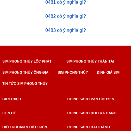
0481 có ý nghĩa gì?
0482 có ý nghĩa gì?
0483 có ý nghĩa gì?
SIM PHONG THỦY LỘC PHÁT
SIM PHONG THỦY THẦN TÀI
SIM PHONG THỦY ÔNG ĐỊA
SIM PHONG THỦY
ĐỊNH GIÁ SIM
TIN TỨC SIM PHONG THỦY
GIỚI THIỆU
CHÍNH SÁCH VẬN CHUYỂN
LIÊN HỆ
CHÍNH SÁCH ĐỔI TRẢ HÀNG
ĐIỀU KHOẢN & ĐIỀU KIỆN
CHÍNH SÁCH BẢO HÀNH