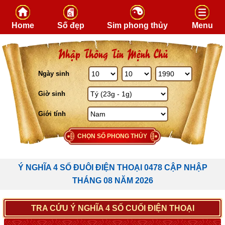
Skip to content
Home
Số đẹp
Sim phong thủy
Menu
Nhập Thông Tin Mệnh Chủ
Ngày sinh
Giờ sinh
Giới tính
CHỌN SỐ PHONG THỦY
Ý NGHĨA 4 SỐ ĐUÔI ĐIỆN THOẠI 0478 CẬP NHẬP
THÁNG 08 NĂM 2026
TRA CỨU Ý NGHĨA 4 SỐ CUỐI ĐIỆN THOẠI