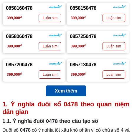
0858160478
0858150478
đ
đ
399,000
399,000
0858060478
0857250478
đ
đ
399,000
399,000
0857200478
0857130478
đ
đ
399,000
399,000
Xem thêm
1. Ý nghĩa đuôi số
0478
theo quan niệm
dân gian
1.1. Ý nghĩa đuôi
0478
theo cấu tạo số
Đuôi số
0478
có ý nghĩa tốt xấu khó phân vì có chứa số 4 và