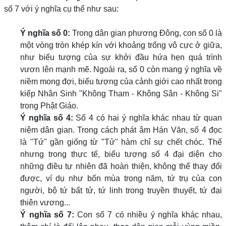
số 7 với ý nghĩa cụ thể như sau:
Ý nghĩa số 0:
Trong dân gian phương Đông, con số 0 là
một vòng tròn khép kín với khoảng trống vô cực ở giữa,
như biểu tượng của sự khởi đầu hứa hẹn quá trình
vươn lên mạnh mẽ. Ngoài ra, số 0 còn mang ý nghĩa về
niềm mong đợi, biểu tượng của cảnh giới cao nhất trong
kiếp Nhân Sinh "Không Tham - Không Sân - Không Si"
trong Phật Giáo.
Ý nghĩa số 4:
Số 4 có hai ý nghĩa khác nhau từ quan
niệm dân gian. Trong cách phát âm Hán Văn, số 4 đọc
là "Tứ" gần giống từ "Tử" hàm chỉ sự chết chóc. Thế
nhưng trong thực tế, biểu tượng số 4 đại diện cho
những điều tự nhiên đã hoàn thiện, không thể thay đổi
được, ví dụ như bốn mùa trong năm, tứ trụ của con
người, bộ tứ bất tử, tứ linh trong truyền thuyết, tứ đại
thiên vương...
Ý nghĩa số 7:
Con số 7 có nhiều ý nghĩa khác nhau,