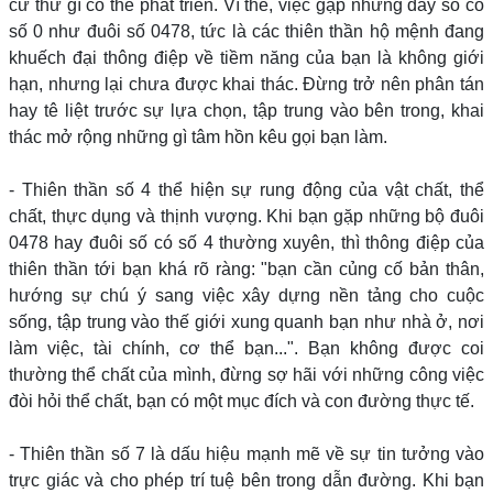
cứ thứ gì có thể phát triển. Vì thế, việc gặp những dãy số có
số 0 như đuôi số 0478, tức là các thiên thần hộ mệnh đang
khuếch đại thông điệp về tiềm năng của bạn là không giới
hạn, nhưng lại chưa được khai thác. Đừng trở nên phân tán
hay tê liệt trước sự lựa chọn, tập trung vào bên trong, khai
thác mở rộng những gì tâm hồn kêu gọi bạn làm.
- Thiên thần số 4 thể hiện sự rung động của vật chất, thể
chất, thực dụng và thịnh vượng. Khi bạn gặp những bộ đuôi
0478 hay đuôi số có số 4 thường xuyên, thì thông điệp của
thiên thần tới bạn khá rõ ràng: "bạn cần củng cố bản thân,
hướng sự chú ý sang việc xây dựng nền tảng cho cuộc
sống, tập trung vào thế giới xung quanh bạn như nhà ở, nơi
làm việc, tài chính, cơ thể bạn...". Bạn không được coi
thường thể chất của mình, đừng sợ hãi với những công việc
đòi hỏi thể chất, bạn có một mục đích và con đường thực tế.
- Thiên thần số 7 là dấu hiệu mạnh mẽ về sự tin tưởng vào
trực giác và cho phép trí tuệ bên trong dẫn đường. Khi bạn