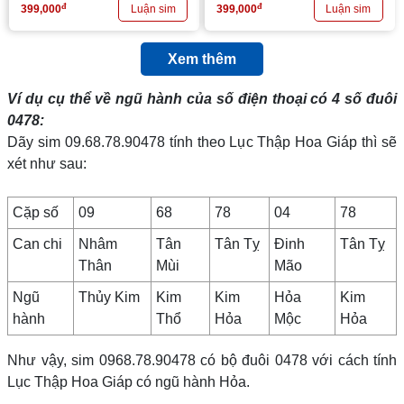
đ
đ
399,000
399,000
Xem thêm
Ví dụ cụ thể về ngũ hành của số điện thoại có 4 số đuôi
0478
:
Dãy sim 09.68.78.90478 tính theo Lục Thập Hoa Giáp thì sẽ
xét như sau:
Cặp số
09
68
78
04
78
Can chi
Nhâm
Tân
Tân Tỵ
Đinh
Tân Tỵ
Thân
Mùi
Mão
Ngũ
Thủy Kim
Kim
Kim
Hỏa
Kim
hành
Thổ
Hỏa
Mộc
Hỏa
Như vậy, sim 0968.78.90478 có bộ đuôi 0478 với cách tính
Lục Thập Hoa Giáp có ngũ hành Hỏa.