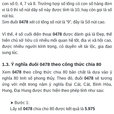
con số 0, 4, 7 và 8. Trường hợp số tổng có con số hàng đơn
vị là 0 thì số nút dãy số này được tính là 10, hay còn gọi là số
nút bù.
Sim đuôi
0478
xét có tổng số nút là “9”, đây là Số nút cao.
Vì thế, 4 số cuối điện thoại
0478
được đánh giá là Đẹp, thể
hiện chủ sở hữu có nhiều mối quan hệ tốt, địa vị xã hội cao,
được nhiều người kính trọng, có duyên về tài lộc, gia đạo
sung túc.
1.3. Ý nghĩa đuôi
0478
theo công thức chia 80
Xem
0478
theo công thức chia 80 bản chất là dựa vào ý
nghĩa 80 linh số phong thủy. Theo đó, đuôi
0478
sẽ tương
ứng với một trong năm ý nghĩa Đại Cát, Cát, Bình Hòa,
Hung, Đại Hung được thực hiện theo phép tính như sau:
➤ Bước 1:
Lấy số
0478
chia cho 80 được kết quả là
5.975