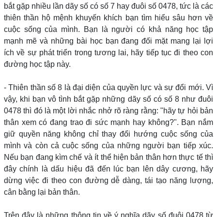
bắt gặp nhiều lần dãy số có số 7 hay đuôi số 0478, tức là các
thiên thần hộ mệnh khuyến khích bạn tìm hiểu sâu hơn về
cuộc sống của mình. Bạn là người có khả năng học tập
mạnh mẽ và những bài học bạn đang đối mặt mang lại lợi
ích về sự phát triển trong tương lai, hãy tiếp tục đi theo con
đường học tập này.
- Thiên thần số 8 là đại diện của quyền lực và sự đổi mới. Vì
vậy, khi bạn vô tình bắt gặp những dãy số có số 8 như đuôi
0478 thì đó là một lời nhắc nhở rõ ràng rằng: "hãy tự hỏi bản
thân xem có đang trao đi sức mạnh hay không?". Bạn nắm
giữ quyền năng không chỉ thay đổi hướng cuộc sống của
mình và còn cả cuộc sống của những người bạn tiếp xúc.
Nếu bạn đang kìm chế và ít thể hiện bản thân hơn thực tế thì
đây chính là dấu hiệu đã đến lúc bạn lên dây cương, hãy
dừng việc đi theo con đường dễ dàng, tái tạo năng lượng,
cân bằng lại bản thân.
Trên đây là những thông tin về ý nghĩa dãy số đuôi 0478 từ