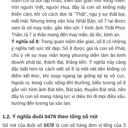
thậm chí là đối lập nhau, theo dân gian mỗi vùng miền.
Với người Việt, người Hoa, đây là con số không mấy
thiện cảm, khi có cách đọc là "Thất", ngụ ý sự thất bại,
mất mát. Nhưng trong văn hóa Nhật Bản, số 7 lại được
xem là số may mắn, gắn liền với 7 hình ảnh Thất Phúc
Thần, là 7 vị thần mang đến may mắn, tài lộc, bình an.
Ý nghĩa số 8:
Trong quan niệm dân gian, số 8 có những
ý nghĩa hết sức tốt đẹp. Số 8 được gọi là con số Phát,
chủ ý về sự may mắn trong phương diện làm ăn kinh
doanh phát tài, thành đạt, thăng tiến. Ý nghĩa này càng
đặc biệt hơn từ cách viết số 8 là một nét liền không có
điểm kết thúc, khi xoay ngang lại giống ký tự vô cực.
Ngoài ra, trong cuộc sống đời thường, biểu tượng số 8
gắn với hình ảnh Bát tiên, Bát bảo, thuyền Bát nhã, nên
đây là con số mang năng lực vi diệu trừ đi mọi điều xấu,
hướng đến tương lai xán lạn.
1.2. Ý nghĩa đuôi
0478
theo tổng số nút
Số nút của đuôi số
0478
là con số hàng đơn vị tổng của 3