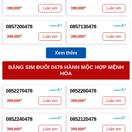
đ
đ
399,000
399,000
0857200478
0857130478
đ
đ
399,000
399,000
Xem thêm
BẢNG SIM ĐUÔI 0478 HÀNH MỘC HỢP MỆNH
HỎA
0852270478
0852260478
đ
đ
399,000
399,000
0852240478
0852120478
đ
đ
399,000
399,000