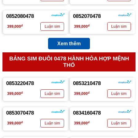
0852080478
0852070478
đ
đ
399,000
399,000
Xem thêm
BẢNG SIM ĐUÔI 0478 HÀNH HỎA HỢP MỆNH
THỔ
0853220478
0853210478
đ
đ
399,000
399,000
0853070478
0834160478
đ
đ
399,000
399,000