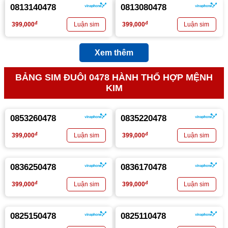
0813140478
0813080478
đ
đ
399,000
399,000
Xem thêm
BẢNG SIM ĐUÔI 0478 HÀNH THỔ HỢP MỆNH
KIM
0853260478
0835220478
đ
đ
399,000
399,000
0836250478
0836170478
đ
đ
399,000
399,000
0825150478
0825110478