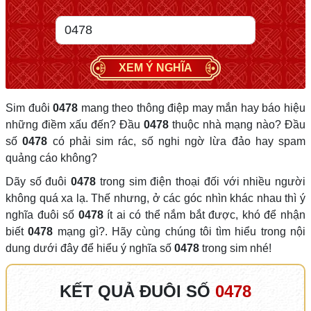
XEM Ý NGHĨA
Sim đuôi
0478
mang theo thông điệp may mắn hay báo hiệu
những điềm xấu đến? Đầu
0478
thuộc nhà mạng nào? Đầu
số
0478
có phải sim rác, số nghi ngờ lừa đảo hay spam
quảng cáo không?
Dãy số đuôi
0478
trong sim điện thoại đối với nhiều người
không quá xa lạ. Thế nhưng, ở các góc nhìn khác nhau thì ý
nghĩa đuôi số
0478
ít ai có thể nắm bắt được, khó để nhận
biết
0478
mạng gì?. Hãy cùng chúng tôi tìm hiểu trong nội
dung dưới đây để hiểu ý nghĩa số
0478
trong sim nhé!
KẾT QUẢ ĐUÔI SỐ
0478