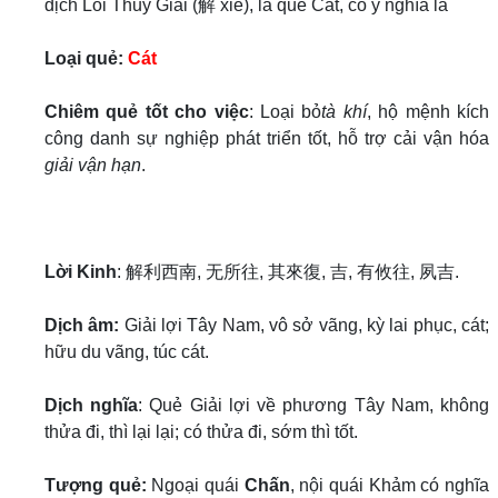
dịch Lôi Thủy Giải (解 xiè), là quẻ Cát, có ý nghĩa là
Loại quẻ:
Cát
Chiêm quẻ tốt cho việc
: Loại bỏ
tà khí
, hộ mệnh kích
công danh sự nghiệp phát triển tốt, hỗ trợ cải vận hóa
giải vận hạn
.
Lời Kinh
: 解利西南, 无所往, 其來復, 吉, 有攸往, 夙吉.
Dịch âm:
Giải lợi Tây Nam, vô sở vãng, kỳ lai phục, cát;
hữu du vãng, túc cát.
Dịch nghĩa
: Quẻ Giải lợi về phương Tây Nam, không
thửa đi, thì lại lại; có thửa đi, sớm thì tốt.
Tượng quẻ:
Ngoại quái
Chấn
, nội quái Khảm có nghĩa