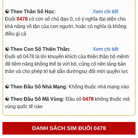
☯ Theo Thần Số Học:
Xem chi tiết
Đuôi
0478
có con số chủ đạo 0, có ý nghĩa đại diện cho
khả năng vô tận của con người, hoặc có nghĩa là không
điều gì cả
☯ Theo Con Số Thiên Thần:
Xem chi tiết
Đuôi số 0478 là lời khuyến khích của thiên thần hộ mệnh
để tiềm năng không thể bị vứt bỏ, củng cố nền tảng bản
thân và cho phép trí tuệ dẫn đườngsự đổi mới quyền lực
☯ Theo Đầu Số Nhà Mạng:
Không thuộc nhà mạng nào
☯ Theo Đầu Số Mã Vùng:
Đầu số
0478
không thuộc mã
vùng quốc tế nào
DANH SÁCH SIM ĐUÔI 0478