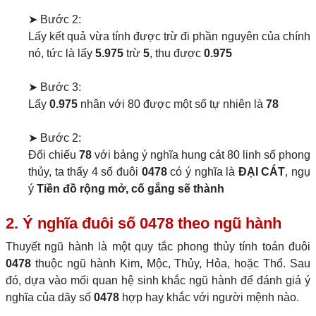
➤ Bước 2:
Lấy kết quả vừa tính được trừ đi phần nguyên của chính
nó, tức là lấy
5.975
trừ
5
, thu được
0.975
➤ Bước 3:
Lấy
0.975
nhân với 80 được một số tự nhiên là
78
➤ Bước 2:
Đối chiếu
78
với bảng ý nghĩa hung cát 80 linh số phong
thủy, ta thấy 4 số đuôi
0478
có ý nghĩa là
ĐẠI CÁT
, ngụ
ý
Tiền đồ rộng mở, cố gắng sẽ thành
2. Ý nghĩa đuôi số 0478 theo ngũ hành
Thuyết ngũ hành là một quy tắc phong thủy tính toán đuôi
0478
thuộc ngũ hành Kim, Mộc, Thủy, Hỏa, hoặc Thổ. Sau
đó, dựa vào mối quan hệ sinh khắc ngũ hành để đánh giá ý
nghĩa của dãy số
0478
hợp hay khắc với người mệnh nào.