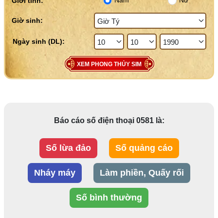
Nam
Nữ
Giới tính:
Giờ sinh:
XEM PHONG THỦY SIM
Báo cáo số điện thoại 0581 là:
Số lừa đảo
Số quảng cáo
Nháy máy
Làm phiền, Quấy rối
Số bình thường