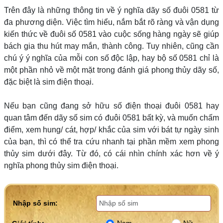
Trên đây là những thông tin về ý nghĩa dãy số đuôi 0581 từ
đa phương diện. Việc tìm hiểu, nắm bắt rõ ràng và vận dụng
kiến thức về đuôi số 0581 vào cuộc sống hàng ngày sẽ giúp
bách gia thu hút may mắn, thành công. Tuy nhiên, cũng cần
chú ý ý nghĩa của mỗi con số độc lập, hay bộ số 0581 chỉ là
một phần nhỏ về một mặt trong đánh giá phong thủy dãy số,
đặc biệt là sim điện thoại.
Nếu bạn cũng đang sở hữu số điện thoại đuôi 0581 hay
quan tâm đến dãy số sim có đuôi 0581 bất kỳ, và muốn chấm
điểm, xem hung/ cát, hợp/ khắc của sim với bát tự ngày sinh
của bạn, thì có thể tra cứu nhanh tại phần mềm xem phong
thủy sim dưới đây. Từ đó, có cái nhìn chính xác hơn về ý
nghĩa phong thủy sim điện thoại.
Nhập số sim: