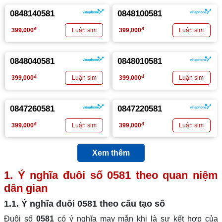
0848140581
0848100581
đ
đ
399,000
399,000
0848040581
0848010581
đ
đ
399,000
399,000
0847260581
0847220581
đ
đ
399,000
399,000
Xem thêm
1. Ý nghĩa đuôi số
0581
theo quan niệm
dân gian
1.1. Ý nghĩa đuôi
0581
theo cấu tạo số
Đuôi số
0581
có ý nghĩa may mắn khi là sự kết hợp của