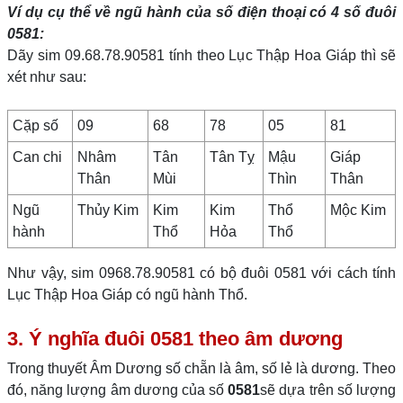
Ví dụ cụ thể về ngũ hành của số điện thoại có 4 số đuôi
0581
:
Dãy sim 09.68.78.90581 tính theo Lục Thập Hoa Giáp thì sẽ
xét như sau:
Cặp số
09
68
78
05
81
Can chi
Nhâm
Tân
Tân Tỵ
Mậu
Giáp
Thân
Mùi
Thìn
Thân
Ngũ
Thủy Kim
Kim
Kim
Thổ
Mộc Kim
hành
Thổ
Hỏa
Thổ
Như vậy, sim 0968.78.90581 có bộ đuôi 0581 với cách tính
Lục Thập Hoa Giáp có ngũ hành Thổ.
3. Ý nghĩa đuôi 0581 theo âm dương
Trong thuyết Âm Dương số chẵn là âm, số lẻ là dương. Theo
đó, năng lượng âm dương của số
0581
sẽ dựa trên số lượng