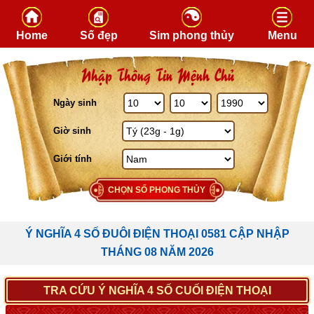
Skip to content
Home
Số đẹp
Sim phong thủy
Menu
Nhập Thông Tin Mệnh Chủ
Ngày sinh
Giờ sinh
Giới tính
CHỌN SỐ PHONG THỦY
Ý NGHĨA 4 SỐ ĐUÔI ĐIỆN THOẠI 0581 CẬP NHẬP
THÁNG 08 NĂM 2026
TRA CỨU Ý NGHĨA 4 SỐ CUỐI ĐIỆN THOẠI