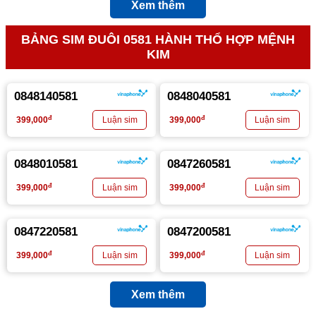
Xem thêm
BẢNG SIM ĐUÔI 0581 HÀNH THỔ HỢP MỆNH
KIM
0848140581
0848040581
đ
đ
399,000
399,000
0848010581
0847260581
đ
đ
399,000
399,000
0847220581
0847200581
đ
đ
399,000
399,000
Xem thêm