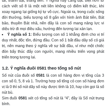
tài, thành đạt, thăng tiến. Ý nghĩa này càng đặc biệt hơn từ
cách viết số 8 là một nét liền không có điểm kết thúc, khi
xoay ngang lại giống ký tự vô cực. Ngoài ra, trong cuộc sống
đời thường, biểu tượng số 8 gắn với hình ảnh Bát tiên, Bát
bảo, thuyền Bát nhã, nên đây là con số mang năng lực vi
diệu trừ đi mọi điều xấu, hướng đến tương lai xán lạn.
Ý nghĩa số 1:
Biểu tượng con số 1 khẳng định cho vị trí
duy nhất, độc tôn, đứng đầu. Con số 1 bắt đầu dãy số có giá
trị, nên mang theo ý nghĩa về sự bắt đầu, ví như một chiếc
đòn bẩy thúc đẩy con người, mang nhiều triển vọng phát
triển trong tương lai.
1.2. Ý nghĩa đuôi
0581
theo tổng số nút
Số nút của đuôi số
0581
là con số hàng đơn vị tổng của 3
con số 0, 5, 8 và 1. Trường hợp số tổng có con số hàng đơn
vị là 0 thì số nút dãy số này được tính là 10, hay còn gọi là số
nút bù.
Sim đuôi
0581
xét có tổng số nút là “4”, đây là Số nút trung
bình.