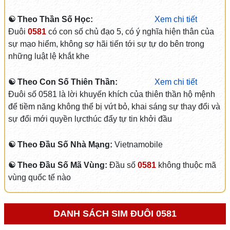
☯ Theo Thần Số Học:
Xem chi tiết
Đuôi
0581
có con số chủ đạo 5, có ý nghĩa hiện thân của
sự mạo hiểm, không sợ hãi tiến tới sự tự do bên trong
những luật lệ khắt khe
☯ Theo Con Số Thiên Thần:
Xem chi tiết
Đuôi số 0581 là lời khuyến khích của thiên thần hộ mệnh
để tiềm năng không thể bị vứt bỏ, khai sáng sự thay đổi và
sự đổi mới quyền lựcthúc đẩy tự tin khởi đầu
☯ Theo Đầu Số Nhà Mạng:
Vietnamobile
☯ Theo Đầu Số Mã Vùng:
Đầu số
0581
không thuộc mã
vùng quốc tế nào
DANH SÁCH SIM ĐUÔI 0581