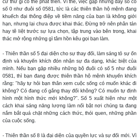
cứ thứ gì có thể phát triển. Vì thế, việc gặp những dãy số có
số 0 như đuôi số 0581, tức là các thiên thần hộ mệnh đang
khuếch đại thông điệp về tiềm năng của bạn là không giới
hạn, nhưng lại chưa được khai thác. Đừng trở nên phân tán
hay tê liệt trước sự lựa chọn, tập trung vào bên trong, khai
thác mở rộng những gì tâm hồn kêu gọi bạn làm.
- Thiên thần số 5 đại diện cho sự thay đổi, làm sáng tỏ sự ổn
định và khuyến khích đón nhận sự đa dạng, khác biệt của
mình. Nếu bạn gặp nhiều những bộ đuôi có số 5 như đuôi
0581, thì bạn đang được thiên thần hộ mệnh khuyến khích
rằng: "hãy tự hỏi bạn thân xem cuộc sống có muốn khác đi
không? Có đang cố gắng thay đổi không? Có muốn tự định
hình một hình thức mới không?". Số 5 xuất hiện như một
cách khai sáng năng lượng làm nổi bật nơi chúng ta đang
nắm bắt quá chặt những cách thức, thói quen, những phần
của cuộc sống.
- Thiên thần số 8 là đại diện của quyền lực và sự đổi mới. Vì