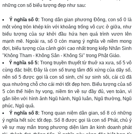
những con số biểu tượng đẹp như sau:
Ý nghĩa số 0:
Trong dân gian phương Đông, con số 0 là
một vòng tròn khép kín với khoảng trống vô cực ở giữa, như
biểu tượng của sự khởi đầu hứa hẹn quá trình vươn lên
mạnh mẽ. Ngoài ra, số 0 còn mang ý nghĩa về niềm mong
đợi, biểu tượng của cảnh giới cao nhất trong kiếp Nhân Sinh
"Không Tham - Không Sân - Không Si" trong Phật Giáo.
Ý nghĩa số 5:
Trong truyền thuyết từ thuở xa xưa, số 5 vô
cùng đặc biệt. Đây là con số trung tâm đối xứng của dãy số,
nên số 5 được gọi là con số sinh, chỉ sự sinh sôi, cái cũ đã
qua nhường chỗ cho cái mới tốt đẹp hơn. Biểu tượng của số
5 còn thể hiện hy vọng, niềm tin về sự đầy đủ, vẹn toàn, vì
gắn liền với hình ảnh Ngũ hành, Ngũ luân, Ngũ thường, Ngũ
phúc, Ngũ quả.
Ý nghĩa số 8:
Trong quan niệm dân gian, số 8 có những
ý nghĩa hết sức tốt đẹp. Số 8 được gọi là con số Phát, chủ ý
về sự may mắn trong phương diện làm ăn kinh doanh phát