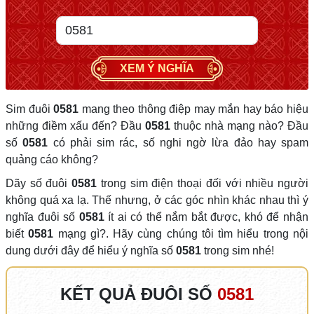
XEM Ý NGHĨA
Sim đuôi
0581
mang theo thông điệp may mắn hay báo hiệu
những điềm xấu đến? Đầu
0581
thuộc nhà mạng nào? Đầu
số
0581
có phải sim rác, số nghi ngờ lừa đảo hay spam
quảng cáo không?
Dãy số đuôi
0581
trong sim điện thoại đối với nhiều người
không quá xa lạ. Thế nhưng, ở các góc nhìn khác nhau thì ý
nghĩa đuôi số
0581
ít ai có thể nắm bắt được, khó để nhận
biết
0581
mạng gì?. Hãy cùng chúng tôi tìm hiểu trong nội
dung dưới đây để hiểu ý nghĩa số
0581
trong sim nhé!
KẾT QUẢ ĐUÔI SỐ
0581