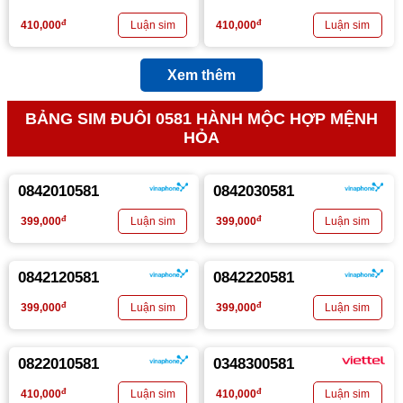
đ
đ
410,000
410,000
Xem thêm
BẢNG SIM ĐUÔI 0581 HÀNH MỘC HỢP MỆNH
HỎA
0842010581
0842030581
đ
đ
399,000
399,000
0842120581
0842220581
đ
đ
399,000
399,000
0822010581
0348300581
đ
đ
410,000
410,000