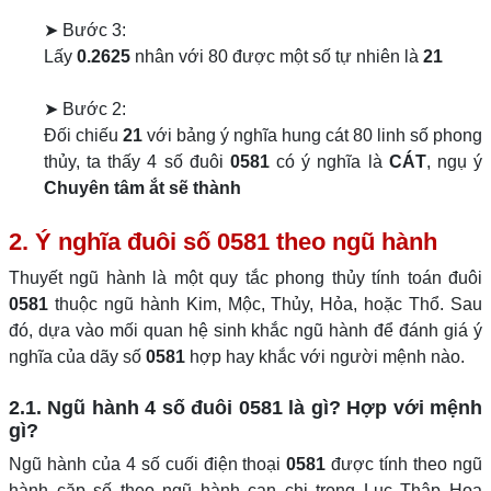
➤ Bước 3:
Lấy
0.2625
nhân với 80 được một số tự nhiên là
21
➤ Bước 2:
Đối chiếu
21
với bảng ý nghĩa hung cát 80 linh số phong
thủy, ta thấy 4 số đuôi
0581
có ý nghĩa là
CÁT
, ngụ ý
Chuyên tâm ắt sẽ thành
2. Ý nghĩa đuôi số 0581 theo ngũ hành
Thuyết ngũ hành là một quy tắc phong thủy tính toán đuôi
0581
thuộc ngũ hành Kim, Mộc, Thủy, Hỏa, hoặc Thổ. Sau
đó, dựa vào mối quan hệ sinh khắc ngũ hành để đánh giá ý
nghĩa của dãy số
0581
hợp hay khắc với người mệnh nào.
2.1. Ngũ hành 4 số đuôi 0581 là gì? Hợp với mệnh
gì?
Ngũ hành của 4 số cuối điện thoại
0581
được tính theo ngũ
hành cặp số theo ngũ hành can chi trong Lục Thập Hoa