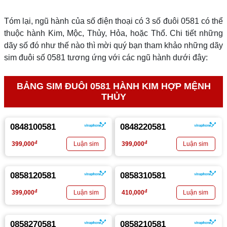
Tóm lại, ngũ hành của số điện thoại có 3 số đuôi 0581 có thể
thuộc hành Kim, Mộc, Thủy, Hỏa, hoặc Thổ. Chi tiết những
dãy số đó như thế nào thì mời quý bạn tham khảo những dãy
sim đuôi số 0581 tương ứng với các ngũ hành dưới đây:
BẢNG SIM ĐUÔI 0581 HÀNH KIM HỢP MỆNH
THỦY
0848100581
0848220581
đ
đ
399,000
399,000
0858120581
0858310581
đ
đ
399,000
410,000
0858270581
0858210581