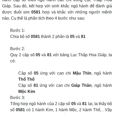
Giáp. Sau đó, kết hợp với sinh khắc ngũ hành để đánh giá
được đuôi sim
0581
hợp và khắc với những người mệnh
nào. Cụ thể là phân tích theo 4 bước như sau:
Bước 1:
Chia bộ số
0581
thành 2 phần là
05
và
81
Bước 2:
Quy 2 cặp số
05
và
81
với bảng Lục Thập Hoa Giáp, ta
có:
Cặp số
05
ứng với can chi
Mậu Thìn
, ngũ hành
Thổ Thổ
Cặp số
81
ứng với can chi
Giáp Thân
, ngũ hành
Mộc Kim
Bước 3:
Tổng hợp ngũ hành của 2 cặp số
05
và
81
lại, ta thấy bộ
số
0581
có 1 hành Kim, 1 hành Mộc, 2 hành Thổ, . Vậy