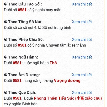
☯ Theo Cấu Tạo Số :
Xem chi tiết
Đuôi số
0581
có ý nghĩa may mắn
☯ Theo Tổng Số Nút:
Xem chi tiết
Đuôi số có số nút 4, là Số nút trung bình
☯ Theo Phép Chia 80:
Xem chi tiết
Đuôi số
0581
có ý nghĩa Chuyên tâm ắt sẽ thành
☯ Theo Ngũ Hành:
Xem chi tiết
Đuôi
0581
thuộc ngũ hành
Thổ
☯ Theo Âm Dương:
Xem chi tiết
Đuôi
0581
mang năng lượng
Vượng dương
☯ Theo Quẻ Dịch:
Xem chi tiết
Đuôi
0581
là quẻ
Phong Thiên Tiểu Súc (小畜 xiǎo chù)
có ý nghĩa Bình hòa