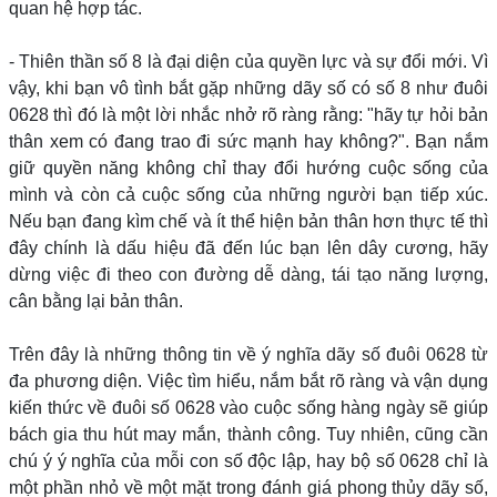
quan hệ hợp tác.
- Thiên thần số 8 là đại diện của quyền lực và sự đổi mới. Vì
vậy, khi bạn vô tình bắt gặp những dãy số có số 8 như đuôi
0628 thì đó là một lời nhắc nhở rõ ràng rằng: "hãy tự hỏi bản
thân xem có đang trao đi sức mạnh hay không?". Bạn nắm
giữ quyền năng không chỉ thay đổi hướng cuộc sống của
mình và còn cả cuộc sống của những người bạn tiếp xúc.
Nếu bạn đang kìm chế và ít thể hiện bản thân hơn thực tế thì
đây chính là dấu hiệu đã đến lúc bạn lên dây cương, hãy
dừng việc đi theo con đường dễ dàng, tái tạo năng lượng,
cân bằng lại bản thân.
Trên đây là những thông tin về ý nghĩa dãy số đuôi 0628 từ
đa phương diện. Việc tìm hiểu, nắm bắt rõ ràng và vận dụng
kiến thức về đuôi số 0628 vào cuộc sống hàng ngày sẽ giúp
bách gia thu hút may mắn, thành công. Tuy nhiên, cũng cần
chú ý ý nghĩa của mỗi con số độc lập, hay bộ số 0628 chỉ là
một phần nhỏ về một mặt trong đánh giá phong thủy dãy số,