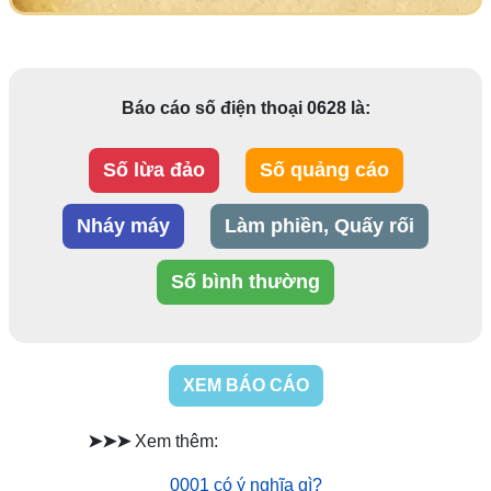
Báo cáo số điện thoại 0628 là:
Số lừa đảo
Số quảng cáo
Nháy máy
Làm phiền, Quấy rối
Số bình thường
XEM BÁO CÁO
➤➤➤
Xem thêm:
0001 có ý nghĩa gì?