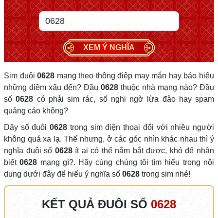
XEM Ý NGHĨA
Sim đuôi
0628
mang theo thông điệp may mắn hay báo hiệu
những điềm xấu đến? Đầu
0628
thuộc nhà mạng nào? Đầu
số
0628
có phải sim rác, số nghi ngờ lừa đảo hay spam
quảng cáo không?
Dãy số đuôi
0628
trong sim điện thoại đối với nhiều người
không quá xa lạ. Thế nhưng, ở các góc nhìn khác nhau thì ý
nghĩa đuôi số
0628
ít ai có thể nắm bắt được, khó để nhận
biết
0628
mạng gì?. Hãy cùng chúng tôi tìm hiểu trong nội
dung dưới đây để hiểu ý nghĩa số
0628
trong sim nhé!
KẾT QUẢ ĐUÔI SỐ
0628