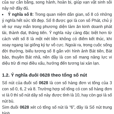
của sự cân bằng, song hành, hoàn bị, giúp vạn vật sinh sôi
nảy nở đầy đủ.
Ý nghĩa số 8:
Trong quan niệm dân gian, số 8 có những
ý nghĩa hết sức tốt đẹp. Số 8 được gọi là con số Phát, chủ ý
về sự may mắn trong phương diện làm ăn kinh doanh phát
tài, thành đạt, thăng tiến. Ý nghĩa này càng đặc biệt hơn từ
cách viết số 8 là một nét liền không có điểm kết thúc, khi
xoay ngang lại giống ký tự vô cực. Ngoài ra, trong cuộc sống
đời thường, biểu tượng số 8 gắn với hình ảnh Bát tiên, Bát
bảo, thuyền Bát nhã, nên đây là con số mang năng lực vi
diệu trừ đi mọi điều xấu, hướng đến tương lai xán lạn.
1.2. Ý nghĩa đuôi
0628
theo tổng số nút
Số nút của đuôi số
0628
là con số hàng đơn vị tổng của 3
con số 0, 6, 2 và 8. Trường hợp số tổng có con số hàng đơn
vị là 0 thì số nút dãy số này được tính là 10, hay còn gọi là số
nút bù.
Sim đuôi
0628
xét có tổng số nút là “6”, đây là Số nút trung
bình.