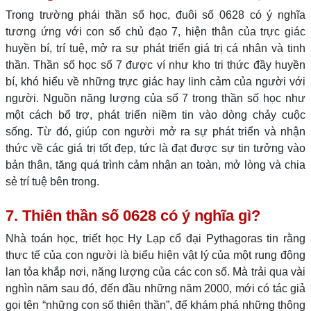
Trong trường phái thần số học, đuôi số 0628 có ý nghĩa
tương ứng với con số chủ đạo 7, hiện thân của trực giác
huyền bí, trí tuệ, mở ra sự phát triển giá trị cá nhân và tinh
thần. Thần số học số 7 được ví như kho tri thức đầy huyền
bí, khó hiểu về những trực giác hay linh cảm của người với
người. Nguồn năng lượng của số 7 trong thần số học như
một cách bổ trợ, phát triển niềm tin vào dòng chảy cuộc
sống. Từ đó, giúp con người mở ra sự phát triển và nhận
thức về các giá trị tốt đẹp, tức là đạt được sự tin tưởng vào
bản thân, tăng quá trình cảm nhận an toàn, mở lòng và chia
sẻ trí tuệ bên trong.
7. Thiên thần số 0628 có ý nghĩa gì?
Nhà toán học, triết học Hy Lạp cổ đại Pythagoras tin rằng
thực tế của con người là biểu hiện vật lý của một rung động
lan tỏa khắp nơi, năng lượng của các con số. Mà trải qua vài
nghìn năm sau đó, đến đầu những năm 2000, mới có tác giả
gọi tên “những con số thiên thần”, để khám phá những thông