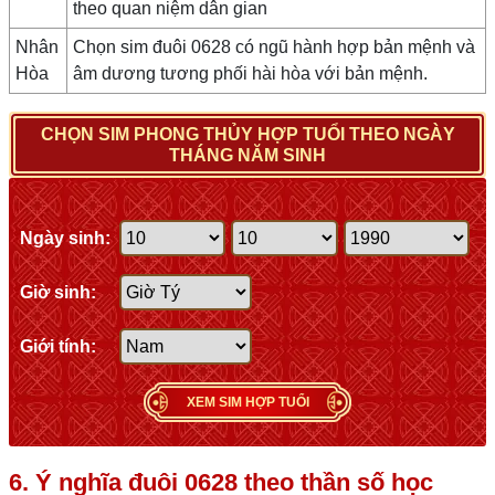
theo quan niệm dân gian
Nhân
Chọn sim đuôi 0628 có ngũ hành hợp bản mệnh và
Hòa
âm dương tương phối hài hòa với bản mệnh.
CHỌN SIM PHONG THỦY HỢP TUỔI THEO NGÀY
THÁNG NĂM SINH
Ngày sinh:
Giờ sinh:
Giới tính:
XEM SIM HỢP TUỔI
6. Ý nghĩa đuôi 0628 theo thần số học