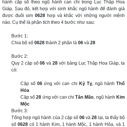
hành cặp số theo ngũ hành can chi trong Lục Thập Hoa
Giáp. Sau đó, kết hợp với sinh khắc ngũ hành để đánh giá
được đuôi sim
0628
hợp và khắc với những người mệnh
nào. Cụ thể là phân tích theo 4 bước như sau:
Bước 1:
Chia bộ số
0628
thành 2 phần là
06
và
28
Bước 2:
Quy 2 cặp số
06
và
28
với bảng Lục Thập Hoa Giáp, ta
có:
Cặp số
06
ứng với can chi
Kỷ Tỵ
, ngũ hành
Thổ
Hỏa
Cặp số
28
ứng với can chi
Tân Mão
, ngũ hành
Kim
Mộc
Bước 3:
Tổng hợp ngũ hành của 2 cặp số
06
và
28
lại, ta thấy bộ
số
0628
có 1 hành Kim, 1 hành Mộc, 1 hành Hỏa, và 1