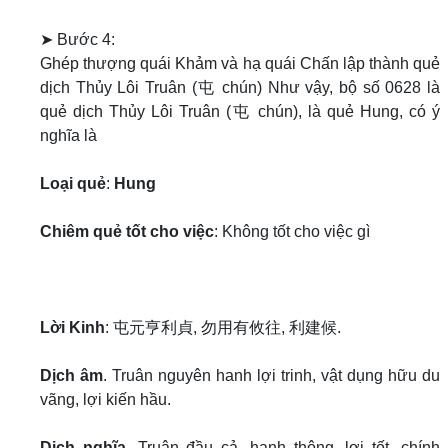
➤ Bước 4:
Ghép thượng quái Khảm và hạ quái Chấn lập thành quẻ
dịch Thủy Lôi Truân (屯 chún) Như vậy, bộ số 0628 là
quẻ dịch Thủy Lôi Truân (屯 chún), là quẻ Hung, có ý
nghĩa là
Loại quẻ
:
Hung
Chiêm quẻ tốt cho việc
: Không tốt cho việc gì
Lời Kinh
: 屯元亨利貞, 勿用有攸往, 利建候.
Dịch âm
. Truân nguyên hanh lợi trinh, vật dụng hữu du
vãng, lợi kiến hầu.
Dịch nghĩa
. Truân đầu cả, hanh thông, lợi tốt, chính