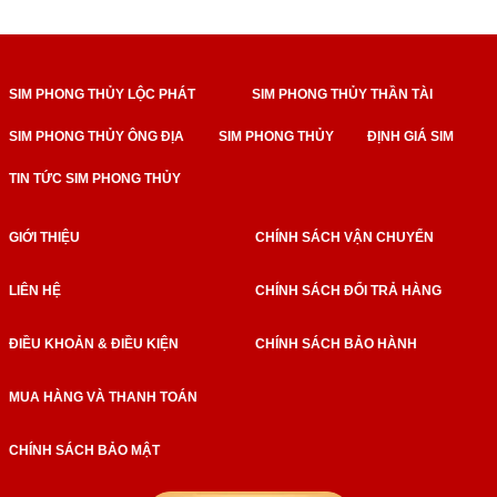
SIM PHONG THỦY LỘC PHÁT
SIM PHONG THỦY THẦN TÀI
SIM PHONG THỦY ÔNG ĐỊA
SIM PHONG THỦY
ĐỊNH GIÁ SIM
TIN TỨC SIM PHONG THỦY
GIỚI THIỆU
CHÍNH SÁCH VẬN CHUYỂN
LIÊN HỆ
CHÍNH SÁCH ĐỔI TRẢ HÀNG
ĐIỀU KHOẢN & ĐIỀU KIỆN
CHÍNH SÁCH BẢO HÀNH
MUA HÀNG VÀ THANH TOÁN
CHÍNH SÁCH BẢO MẬT