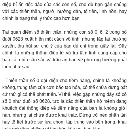
điệp bí ẩn độc đáo của các con số, cho dù bạn gắn chúng
với các thiên thần, người hướng dẫn, tổ tiên, linh hồn, hay
chính là trạng thái ý thức cao hơn bạn.
Tại quan điểm số thiên thần, những con số 0, 6, 2 trong bộ
đuôi 0628 xuất hiện một cách vô tình, nhưng lặp lại thường
xuyên, thu hút sự chú ý của bạn dù chỉ trong giây lát. Đây
chính là những thông điệp từ vũ trụ tâm linh cung cấp cho
bạn cái nhìn sâu sắc và trấn an bạn về phương hướng phát
triển như sau:
- Thiên thần số 0 đại diện cho tiềm năng, chính là khoảng
không, trung tâm của cơn bão tạo hóa, có thể chứa đựng bất
cứ thứ gì có thể phát triển. Vì thế, việc gặp những dãy số có
số 0 như đuôi số 0628, tức là các thiên thần hộ mệnh đang
khuếch đại thông điệp về tiềm năng của bạn là không giới
hạn, nhưng lại chưa được khai thác. Đừng trở nên phân tán
hay tê liệt trước sự lựa chọn, tập trung vào bên trong, khai
thác mở rộng những gì tâm hồn kêu gọi bạn làm.