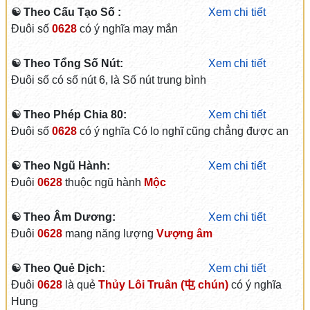
☯ Theo Cấu Tạo Số :
Xem chi tiết
Đuôi số
0628
có ý nghĩa may mắn
☯ Theo Tổng Số Nút:
Xem chi tiết
Đuôi số có số nút 6, là Số nút trung bình
☯ Theo Phép Chia 80:
Xem chi tiết
Đuôi số
0628
có ý nghĩa Có lo nghĩ cũng chẳng được an
☯ Theo Ngũ Hành:
Xem chi tiết
Đuôi
0628
thuộc ngũ hành
Mộc
☯ Theo Âm Dương:
Xem chi tiết
Đuôi
0628
mang năng lượng
Vượng âm
☯ Theo Quẻ Dịch:
Xem chi tiết
Đuôi
0628
là quẻ
Thủy Lôi Truân (屯 chún)
có ý nghĩa
Hung