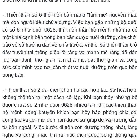
- Thiên thần số 6 thể hiện bản năng "làm mẹ" nguyên mẫu
mà con người đều chứa đựng. Việc bạn gặp những bộ đuôi
có số 6 như đuôi 0628, thì thiên thần hộ mệnh nhận ra có
một khía cạnh bên trong bạn cần được nuôi dưỡng, che chở,
bảo vệ và hướng dẫn về phía trước. Vì thế, số thiên thần 6 ở
đây truyền tải thông điệp rõ ràng và mạnh mẽ rằng đã đến
lúc bạn dành thời gian làm cha mẹ, đặt thời gian và công
sức của mình vào nơi cần thiết và nuôi dưỡng món quà bên
trong bạn.
- Thiên thần số 2 đại diện cho nhu cầu hợp tác, sự hòa hợp,
không thể tồn tại một cách cô lập. Khi bạn thấy những bộ
đuôi chứa số 2 như đuôi 0628 nhiều lần, thì các thiên thần
hộ mệnh đang khuyến khích bạn hãy hào phóng chia sẻ,
cộng tác và cởi mở để nhận được sự giúp đỡ và hướng dẫn
từ bên ngoài. Việc bước đi trên con đường thống nhất, lắng
nghe và cùng nhau tìm ra mục đích cuộc sống thông qua