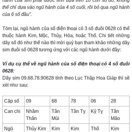
hành của sim phải được tính dựa trên 10 con số đó, không
thể chỉ dựa vào ngũ hành của 4 số cuối, rồi bỏ qua ngũ hành
của 6 số đầu”.
Tóm lại, ngũ hành của số điện thoại có 3 số đuôi 0628 có thể
thuộc hành Kim, Mộc, Thủy, Hỏa, hoặc Thổ. Chi tiết những
dãy số đó như thế nào thì mời quý bạn tham khảo những dãy
sim đuôi số 0628 tương ứng với các ngũ hành dưới đây:
Ví dụ cụ thể về ngũ hành của số điện thoại có 4 số đuôi
0628
:
Dãy sim 09.68.78.90628 tính theo Lục Thập Hoa Giáp thì sẽ
xét như sau:
Cặp số
09
68
78
06
28
Can chi
Nhâm
Tân
Tân Tỵ
Kỷ Tỵ
Tân
Thân
Mùi
Mão
Ngũ
Thủy Kim
Kim
Kim
Thổ
Kim