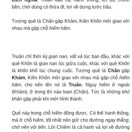
bền, chớ dùng có thửa đi, lợi về dựng tước hầu.
Tượng quẻ là Chấn gặp Khảm, Kiền Khôn mới giao với
nhau mà gặp chỗ
hiểm hãm
.
Truân chỉ thời kỳ
gian nan, vất vả
lúc ban đầu, khác với
quẻ Khôn là gian nan lúc giữa cuộc, khác với quẻ Khốn
là khốn khổ lúc chung cuộc. Tượng quẻ là
Chấn
gặp
Khảm
, Kiền Khôn mới giao với nhau mà gặp chỗ
hiểm
hãm
, cho nên tên nó là
Truân
. Nguy hiểm ở ngoài
(Khảm), ở trong thì náo loạn (Chấn). Tức là những
khó
khăn
gặp phải khi mới hình thành.
Quẻ này trong chỗ hiểm động được. Có thể hanh thông,
mà ở chỗ hiểm, tốt nhất nên giữ cho đường
ngay thẳng
,
chớ nên vội tiến
. Lời Chiêm là cả hanh và lợi về đường