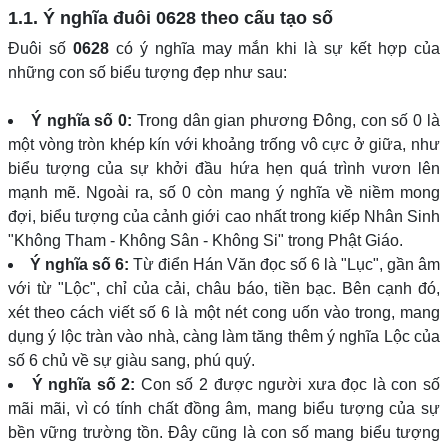
1.1. Ý nghĩa đuôi
0628
theo cấu tạo số
Đuôi số
0628
có ý nghĩa may mắn khi là sự kết hợp của
những con số biểu tượng đẹp như sau:
Ý nghĩa số 0:
Trong dân gian phương Đông, con số 0 là
một vòng tròn khép kín với khoảng trống vô cực ở giữa, như
biểu tượng của sự khởi đầu hứa hẹn quá trình vươn lên
mạnh mẽ. Ngoài ra, số 0 còn mang ý nghĩa về niềm mong
đợi, biểu tượng của cảnh giới cao nhất trong kiếp Nhân Sinh
"Không Tham - Không Sân - Không Si" trong Phật Giáo.
Ý nghĩa số 6:
Từ điển Hán Văn đọc số 6 là "Lục", gần âm
với từ "Lộc", chỉ của cải, châu báo, tiền bạc. Bên cạnh đó,
xét theo cách viết số 6 là một nét cong uốn vào trong, mang
dụng ý lộc tràn vào nhà, càng làm tăng thêm ý nghĩa Lộc của
số 6 chủ về sự giàu sang, phú quý.
Ý nghĩa số 2:
Con số 2 được người xưa đọc là con số
mãi mãi, vì có tính chất đồng âm, mang biểu tượng của sự
bền vững trường tồn. Đây cũng là con số mang biểu tượng