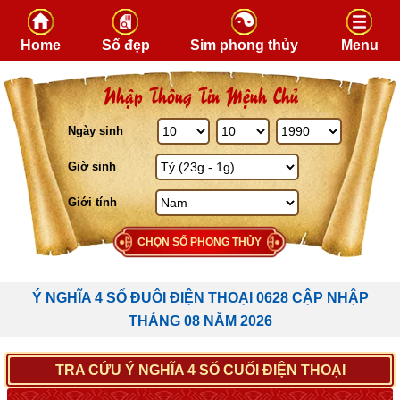
Skip to content
Home
Số đẹp
Sim phong thủy
Menu
Nhập Thông Tin Mệnh Chủ
Ngày sinh
Giờ sinh
Giới tính
CHỌN SỐ PHONG THỦY
Ý NGHĨA 4 SỐ ĐUÔI ĐIỆN THOẠI 0628 CẬP NHẬP
THÁNG 08 NĂM 2026
TRA CỨU Ý NGHĨA 4 SỐ CUỐI ĐIỆN THOẠI