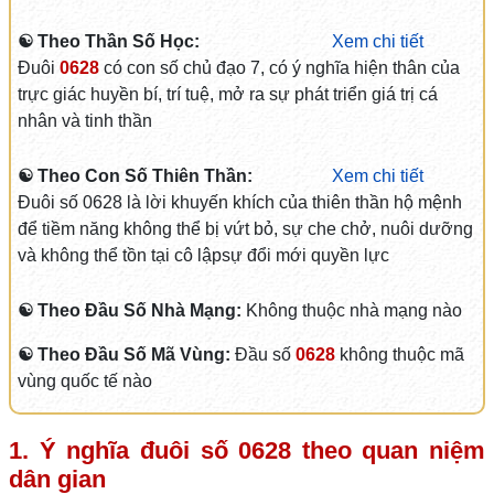
☯ Theo Thần Số Học:
Xem chi tiết
Đuôi
0628
có con số chủ đạo 7, có ý nghĩa hiện thân của
trực giác huyền bí, trí tuệ, mở ra sự phát triển giá trị cá
nhân và tinh thần
☯ Theo Con Số Thiên Thần:
Xem chi tiết
Đuôi số 0628 là lời khuyến khích của thiên thần hộ mệnh
để tiềm năng không thể bị vứt bỏ, sự che chở, nuôi dưỡng
và không thể tồn tại cô lậpsự đổi mới quyền lực
☯ Theo Đầu Số Nhà Mạng:
Không thuộc nhà mạng nào
☯ Theo Đầu Số Mã Vùng:
Đầu số
0628
không thuộc mã
vùng quốc tế nào
1. Ý nghĩa đuôi số
0628
theo quan niệm
dân gian