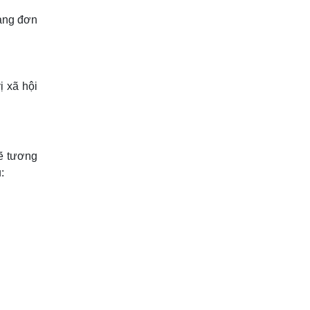
hàng đơn
ị xã hội
ẽ tương
: