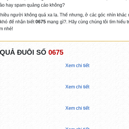
 đảo hay spam quảng cáo không?
 nhiều người không quá xa lạ. Thế nhưng, ở các góc nhìn khác 
 khó để nhận biết
0675
mạng gì?. Hãy cùng chúng tôi tìm hiểu t
im nhé!
 QUẢ ĐUÔI SỐ
0675
Xem chi tiết
Xem chi tiết
Xem chi tiết