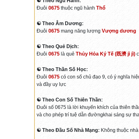
☯ Theo Ngũ Hành:
Đuôi
0675
thuộc ngũ hành
Thổ
☯ Theo Âm Dương:
Đuôi
0675
mang năng lượng
Vượng dương
☯ Theo Quẻ Dịch:
Đuôi
0675
là quẻ
Thủy Hỏa Ký Tế (既濟 jì jì)
c
☯ Theo Thần Số Học:
Đuôi
0675
có con số chủ đạo 9, có ý nghĩa hiệ
và đầy uy lực
☯ Theo Con Số Thiên Thần:
Đuôi số 0675 là lời khuyến khích của thiên th
và cho phép trí tuệ dẫn đườngkhai sáng sự tha
☯ Theo Đầu Số Nhà Mạng:
Không thuộc nhà