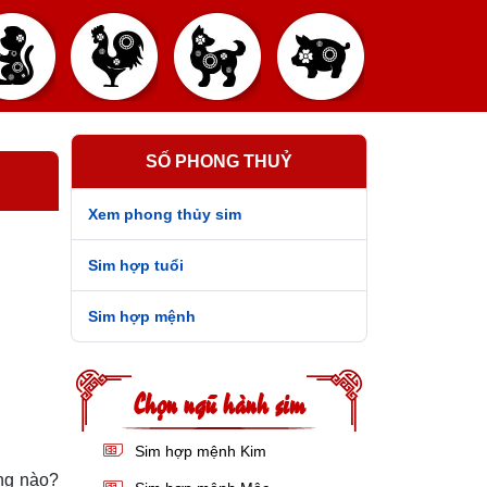
SỐ PHONG THUỶ
Xem phong thủy sim
Sim hợp tuổi
Sim hợp mệnh
Chọn ngũ hành sim
Sim hợp mệnh Kim
ng nào?