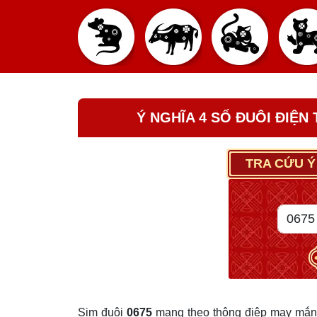
Ý NGHĨA 4 SỐ ĐUÔI ĐIỆN
TRA CỨU Ý
Sim đuôi
0675
mang theo thông điệp may mắn