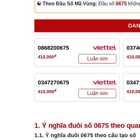
☯ Theo Đầu Số Mã Vùng:
Đầu số
0675
không
DAN
0868200675
0374
đ
410,000
410,0
0347270675
0347
đ
410,000
410,0
1. Ý nghĩa đuôi số
0675
theo qua
1.1. Ý nghĩa đuôi
0675
theo cấu tạo số