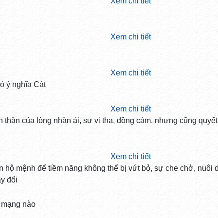
Xem chi tiết
Xem chi tiết
Xem chi tiết
ó ý nghĩa Cát
Xem chi tiết
n thân của lòng nhân ái, sự vị tha, đồng cảm, nhưng cũng quyế
Xem chi tiết
ần hộ mệnh để tiềm năng không thể bị vứt bỏ, sự che chở, nuôi
y đổi
 mạng nào