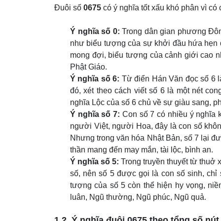
Đuôi số
0675
có ý nghĩa tốt xấu khó phân vì có 
Ý nghĩa số 0:
Trong dân gian phương Đông,
như biểu tượng của sự khởi đầu hứa hẹn q
mong đợi, biểu tượng của cảnh giới cao n
Phật Giáo.
Ý nghĩa số 6:
Từ điển Hán Văn đọc số 6 là 
đó, xét theo cách viết số 6 là một nét co
nghĩa Lộc của số 6 chủ về sự giàu sang, p
Ý nghĩa số 7:
Con số 7 có nhiều ý nghĩa k
người Việt, người Hoa, đây là con số không
Nhưng trong văn hóa Nhật Bản, số 7 lại đư
thần mang đến may mắn, tài lộc, bình an.
Ý nghĩa số 5:
Trong truyền thuyết từ thuở 
số, nên số 5 được gọi là con số sinh, chỉ
tượng của số 5 còn thể hiện hy vọng, niề
luân, Ngũ thường, Ngũ phúc, Ngũ quả.
1.2. Ý nghĩa đuôi
0675
theo tổng số nút