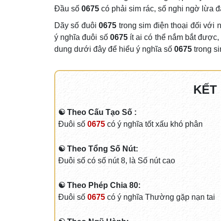
Đầu số
0675
có phải sim rác, số nghi ngờ lừa
Dãy số đuôi
0675
trong sim điện thoại đối với
ý nghĩa đuôi số
0675
ít ai có thể nắm bắt được,
dung dưới đây để hiểu ý nghĩa số
0675
trong s
KẾT
☯ Theo Cấu Tạo Số :
Đuôi số
0675
có ý nghĩa tốt xấu khó phân
☯ Theo Tổng Số Nút:
Đuôi số có số nút 8, là Số nút cao
☯ Theo Phép Chia 80:
Đuôi số
0675
có ý nghĩa Thường gặp nạn tai