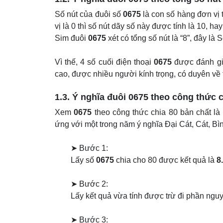
Số nút của đuôi số
0675
là con số hàng đơn vị 
vị là 0 thì số nút dãy số này được tính là 10, hay
Sim đuôi
0675
xét có tổng số nút là “8”, đây là 
Vì thế, 4 số cuối điện thoại
0675
được đánh giá
cao, được nhiều người kính trọng, có duyên về t
1.3. Ý nghĩa đuôi
0675
theo công thức c
Xem
0675
theo công thức chia 80 bản chất là
ứng với một trong năm ý nghĩa Đại Cát, Cát, B
➤ Bước 1:
Lấy số
0675
chia cho 80 được kết quả là
8
➤ Bước 2:
Lấy kết quả vừa tính được trừ đi phần nguy
➤ Bước 3: