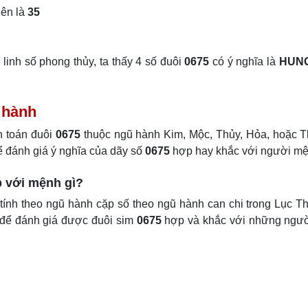
iên là
35
linh số phong thủy, ta thấy 4 số đuôi
0675
có ý nghĩa là
HUN
ũ hành
h toán đuôi
0675
thuộc ngũ hành Kim, Mộc, Thủy, Hỏa, hoặc T
ể đánh giá ý nghĩa của dãy số
0675
hợp hay khắc với người mệ
p với mệnh gì?
ính theo ngũ hành cặp số theo ngũ hành can chi trong Lục T
 để đánh giá được đuôi sim
0675
hợp và khắc với những ngư