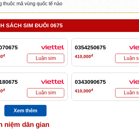
 thuộc mã vùng quốc tế nào
H SÁCH SIM ĐUÔI 0675
070675
0354250675
đ
đ
00
410,000
180675
0343090675
đ
đ
00
410,000
Xem thêm
n niệm dân gian