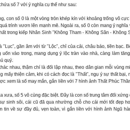
chứa số 7 với ý nghĩa cụ thể như sau:
 con số 0 là một vòng tròn khép kín với khoảng trống vô cực
uá trình vươn lên mạnh mẽ. Ngoài ra, số 0 còn mang ý nghĩa
hất trong kiếp Nhân Sinh "Không Tham - Không Sân - Không S
"Lục", gần âm với từ "Lộc", chỉ của cải, châu báo, tiền bạc. 
ng uốn vào trong, mang dụng ý lộc tràn vào nhà, càng làm tăn
hú quý.
hác nhau, thậm chí là đối lập nhau, theo dân gian mỗi vùng m
 mấy thiện cảm, khi có cách đọc là "Thất", ngụ ý sự thất bại, 
ợc xem là số may mắn, gắn liền với 7 hình ảnh Thất Phúc Thần,
xa xưa, số 5 vô cùng đặc biệt. Đây là con số trung tâm đối xứng
 sự sinh sôi, cái cũ đã qua nhường chỗ cho cái mới tốt đẹp h
m tin về sự đầy đủ, vẹn toàn, vì gắn liền với hình ảnh Ngũ h