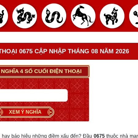
 THOẠI 0675 CẬP NHẬP THÁNG 08 NĂM 2026
 NGHĨA 4 SỐ CUỐI ĐIỆN THOẠI
XEM Ý NGHĨA
 hay báo hiệu những điềm xấu đến? Đầu
0675
thuộc nhà mạ