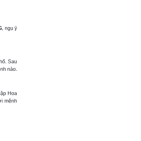
G
, ngụ ý
hổ. Sau
nh nào.
hập Hoa
ời mệnh