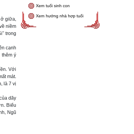
Xem tuổi sinh con
Xem hướng nhà hợp tuổi
 ở giữa,
 về niềm
i" trong
Bên cạnh
g thêm ý
iền. Với
mất mát.
 là 7 vị
 của dãy
ơn. Biểu
ành, Ngũ