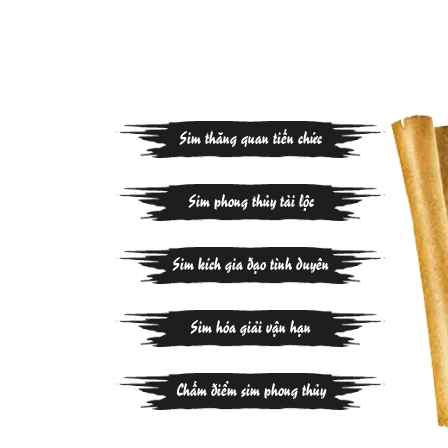
Sim thăng quan tiến chức
Sim phong thủy tài lộc
Sim kích gia đạo tình duyên
Sim hóa giải vận hạn
Chấm điểm sim phong thủy