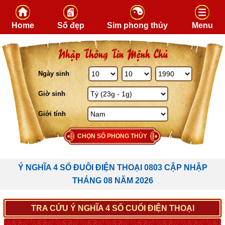
Skip to content
Home
Số đẹp
Sim phong thủy
Menu
Nhập Thông Tin Mệnh Chủ
Ngày sinh
Giờ sinh
Giới tính
CHỌN SỐ PHONG THỦY
Ý NGHĨA 4 SỐ ĐUÔI ĐIỆN THOẠI 0803 CẬP NHẬP
THÁNG 08 NĂM 2026
TRA CỨU Ý NGHĨA 4 SỐ CUỐI ĐIỆN THOẠI