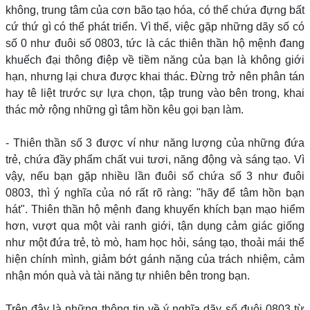
không, trung tâm của cơn bão tạo hóa, có thể chứa đựng bất
cứ thứ gì có thể phát triển. Vì thế, việc gặp những dãy số có
số 0 như đuôi số 0803, tức là các thiên thần hộ mệnh đang
khuếch đại thông điệp về tiềm năng của bạn là không giới
hạn, nhưng lại chưa được khai thác. Đừng trở nên phân tán
hay tê liệt trước sự lựa chọn, tập trung vào bên trong, khai
thác mở rộng những gì tâm hồn kêu gọi bạn làm.
- Thiên thần số 3 được ví như năng lượng của những đứa
trẻ, chứa đầy phẩm chất vui tươi, năng động và sáng tạo. Vì
vậy, nếu bạn gặp nhiều lần đuôi số chứa số 3 như đuôi
0803, thì ý nghĩa của nó rất rõ ràng: "hãy để tâm hồn bạn
hát". Thiên thần hộ mệnh đang khuyến khích bạn mạo hiểm
hơn, vượt qua một vài ranh giới, tận dụng cảm giác giống
như một đứa trẻ, tò mò, ham học hỏi, sáng tạo, thoải mái thể
hiện chính mình, giảm bớt gánh nặng của trách nhiệm, cảm
nhận món quà và tài năng tự nhiên bên trong bạn.
Trên đây là những thông tin về ý nghĩa dãy số đuôi 0803 từ