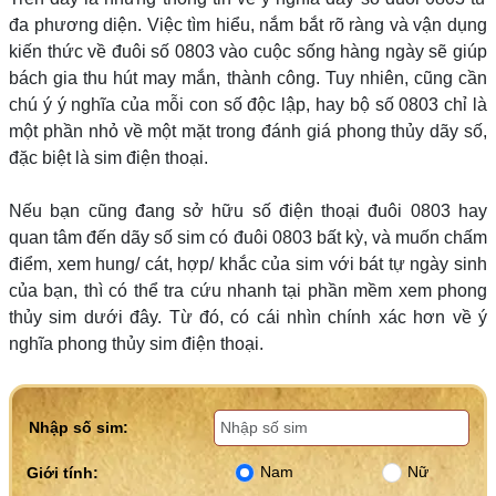
đa phương diện. Việc tìm hiểu, nắm bắt rõ ràng và vận dụng
kiến thức về đuôi số 0803 vào cuộc sống hàng ngày sẽ giúp
bách gia thu hút may mắn, thành công. Tuy nhiên, cũng cần
chú ý ý nghĩa của mỗi con số độc lập, hay bộ số 0803 chỉ là
một phần nhỏ về một mặt trong đánh giá phong thủy dãy số,
đặc biệt là sim điện thoại.
Nếu bạn cũng đang sở hữu số điện thoại đuôi 0803 hay
quan tâm đến dãy số sim có đuôi 0803 bất kỳ, và muốn chấm
điểm, xem hung/ cát, hợp/ khắc của sim với bát tự ngày sinh
của bạn, thì có thể tra cứu nhanh tại phần mềm xem phong
thủy sim dưới đây. Từ đó, có cái nhìn chính xác hơn về ý
nghĩa phong thủy sim điện thoại.
Nhập số sim:
Nam
Nữ
Giới tính: