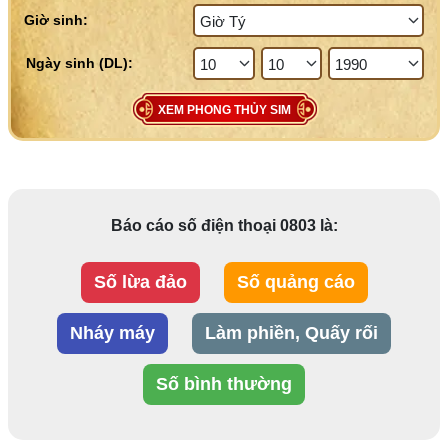
Giờ sinh:
XEM PHONG THỦY SIM
Báo cáo số điện thoại 0803 là:
Số lừa đảo
Số quảng cáo
Nháy máy
Làm phiền, Quấy rối
Số bình thường