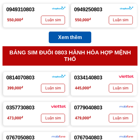
0949310803
0949250803
đ
đ
550,000
550,000
Xem thêm
BẢNG SIM ĐUÔI 0803 HÀNH HỎA HỢP MỆNH
THỔ
0814070803
0334140803
đ
đ
399,000
445,000
0357730803
0779040803
đ
đ
473,000
479,000
0767050803
0767040803