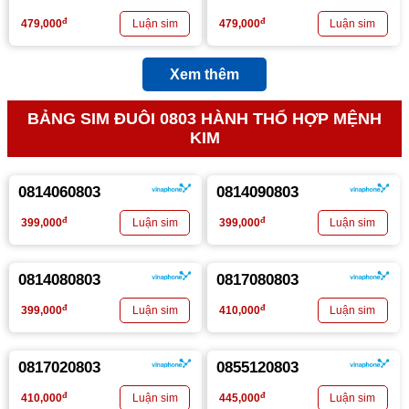
đ
đ
479,000
479,000
Xem thêm
BẢNG SIM ĐUÔI 0803 HÀNH THỔ HỢP MỆNH
KIM
0814060803
0814090803
đ
đ
399,000
399,000
0814080803
0817080803
đ
đ
399,000
410,000
0817020803
0855120803
đ
đ
410,000
445,000