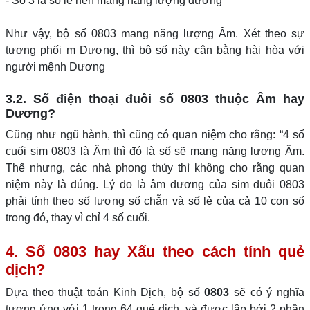
- Số 3 là số lẻ nên mang năng lượng dương
Như vậy, bộ số 0803 mang năng lượng Âm. Xét theo sự
tương phối m Dương, thì bộ số này cân bằng hài hòa với
người mệnh Dương
3.2. Số điện thoại đuôi số 0803 thuộc Âm hay
Dương?
Cũng như ngũ hành, thì cũng có quan niệm cho rằng: “4 số
cuối sim 0803 là Âm thì đó là số sẽ mang năng lượng Âm.
Thế nhưng, các nhà phong thủy thì không cho rằng quan
niệm này là đúng. Lý do là âm dương của sim đuôi 0803
phải tính theo số lượng số chẵn và số lẻ của cả 10 con số
trong đó, thay vì chỉ 4 số cuối.
4. Số 0803 hay Xấu theo cách tính quẻ
dịch?
Dựa theo thuật toán Kinh Dịch, bộ số
0803
sẽ có ý nghĩa
tương ứng với 1 trong 64 quẻ dịch, và được lập bởi 2 phần