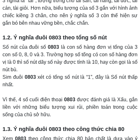
3 nghĩa là "tài", tượng trưng cho tài sản, tài năng, tài đức, tài
cán, tài giỏi. Hơn nữa, biểu tượng của số 3 gắn với hình ảnh
chiếc kiềng 3 chân, cho nên ý nghĩa số 3 còn thể hiện sự
gắn bó bên nhau vững bền, chắc chắn.
1.2. Ý nghĩa đuôi
0803
theo tổng số nút
Số nút của đuôi số
0803
là con số hàng đơn vị tổng của 3
con số 0, 8, 0 và 3. Trường hợp số tổng có con số hàng đơn
vị là 0 thì số nút dãy số này được tính là 10, hay còn gọi là số
nút bù.
Sim đuôi
0803
xét có tổng số nút là “1”, đây là Số nút thấp
nhất.
Vì thế, 4 số cuối điện thoại
0803
được đánh giá là Xấu, gắn
liền với những biểu tượng xui rủi, phiền toán trong cuộc
sống của chủ sở hữu.
1.3. Ý nghĩa đuôi
0803
theo công thức chia 80
Xem
0803
theo công thức chia 80 bản chất là dựa vào ý