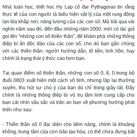
Nhà toán học, triết học Hy Lạp cổ đại Pythagoras tin rằng
thực tế của con người là biểu hiện vật lý của một rung động
lan tỏa khắp nơi, năng lượng của các con số. Mà trải qua vài
nghìn năm sau đó, đến đầu những năm 2000, mới có tác giả
gọi tên “những con số thiên thần”, để khám phá những thông
điệp bí ẩn độc đáo của các con số, cho dù bạn gắn chúng
với các thiên thần, người hướng dẫn, tổ tiên, linh hồn, hay
chính là trạng thái ý thức cao hơn bạn.
Tại quan điểm số thiên thần, những con số 0, 8, 0 trong bộ
đuôi 0803 xuất hiện một cách vô tình, nhưng lặp lại thường
xuyên, thu hút sự chú ý của bạn dù chỉ trong giây lát. Đây
chính là những thông điệp từ vũ trụ tâm linh cung cấp cho
bạn cái nhìn sâu sắc và trấn an bạn về phương hướng phát
triển như sau:
- Thiên thần số 0 đại diện cho tiềm năng, chính là khoảng
không, trung tâm của cơn bão tạo hóa, có thể chứa đựng bất