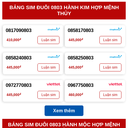
BẢNG SIM ĐUÔI 0803 HÀNH KIM HỢP MỆNH
THỦY
0817090803
0858170803
đ
đ
410,000
445,000
0858240803
0858250803
đ
đ
445,000
445,000
0972770803
0967750803
đ
đ
445,000
460,000
Xem thêm
BẢNG SIM ĐUÔI 0803 HÀNH MỘC HỢP MỆNH