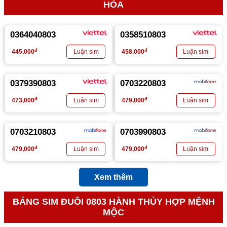
HỎA
0364040803
0358510803
đ
đ
445,000
458,000
0379390803
0703220803
đ
đ
473,000
479,000
0703210803
0703990803
đ
đ
479,000
479,000
Xem thêm
BẢNG SIM ĐUÔI 0803 HÀNH THỦY HỢP MỆNH
MỘC