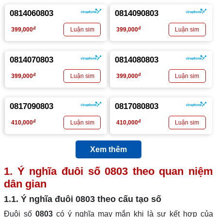
0814060803
0814090803
đ
đ
399,000
399,000
0814070803
0814080803
đ
đ
399,000
399,000
0817090803
0817080803
đ
đ
410,000
410,000
Xem thêm
1. Ý nghĩa đuôi số
0803
theo quan niệm
dân gian
1.1. Ý nghĩa đuôi
0803
theo cấu tạo số
Đuôi số
0803
có ý nghĩa may mắn khi là sự kết hợp của