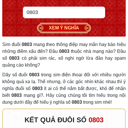
XEM Ý NGHĨA
Sim đuôi
0803
mang theo thông điệp may mắn hay báo hiệu
những điềm xấu đến? Đầu
0803
thuộc nhà mạng nào? Đầu
số
0803
có phải sim rác, số nghi ngờ lừa đảo hay spam
quảng cáo không?
Dãy số đuôi
0803
trong sim điện thoại đối với nhiều người
không quá xa lạ. Thế nhưng, ở các góc nhìn khác nhau thì ý
nghĩa đuôi số
0803
ít ai có thể nắm bắt được, khó để nhận
biết
0803
mạng gì?. Hãy cùng chúng tôi tìm hiểu trong nội
dung dưới đây để hiểu ý nghĩa số
0803
trong sim nhé!
KẾT QUẢ ĐUÔI SỐ
0803