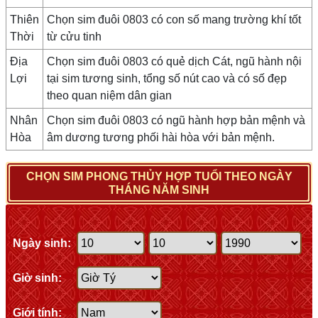
Thiên
Chọn sim đuôi 0803 có con số mang trường khí tốt
Thời
từ cửu tinh
Địa
Chọn sim đuôi 0803 có quẻ dịch Cát, ngũ hành nội
Lợi
tại sim tương sinh, tổng số nút cao và có số đẹp
theo quan niệm dân gian
Nhân
Chọn sim đuôi 0803 có ngũ hành hợp bản mệnh và
Hòa
âm dương tương phối hài hòa với bản mệnh.
CHỌN SIM PHONG THỦY HỢP TUỔI THEO NGÀY
THÁNG NĂM SINH
Ngày sinh:
Giờ sinh:
Giới tính: