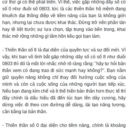
cứ thứ gì có thể phát triển. Vì thế, việc gặp những dãy số có
số 0 như đuôi số 0803, tức là các thiên thần hộ mệnh đang
khuếch đại thông điệp về tiềm năng của bạn là không giới
hạn, nhưng lại chưa được khai thác. Đừng trở nên phân tán
hay tê liệt trước sự lựa chọn, tập trung vào bên trong, khai
thác mở rộng những gì tâm hồn kêu gọi bạn làm.
- Thiên thần số 8 là đại diện của quyền lực và sự đổi mới. Vì
vậy, khi bạn vô tình bắt gặp những dãy số có số 8 như đuôi
0803 thì đó là một lời nhắc nhở rõ ràng rằng: "hãy tự hỏi bản
thân xem có đang trao đi sức mạnh hay không?". Bạn nắm
giữ quyền năng không chỉ thay đổi hướng cuộc sống của
mình và còn cả cuộc sống của những người bạn tiếp xúc.
Nếu bạn đang kìm chế và ít thể hiện bản thân hơn thực tế thì
đây chính là dấu hiệu đã đến lúc bạn lên dây cương, hãy
dừng việc đi theo con đường dễ dàng, tái tạo năng lượng,
cân bằng lại bản thân.
- Thiên thần số 0 đại diện cho tiềm năng, chính là khoảng