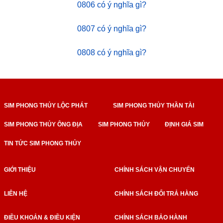
0806 có ý nghĩa gì?
0807 có ý nghĩa gì?
0808 có ý nghĩa gì?
SIM PHONG THỦY LỘC PHÁT
SIM PHONG THỦY THẦN TÀI
SIM PHONG THỦY ÔNG ĐỊA
SIM PHONG THỦY
ĐỊNH GIÁ SIM
TIN TỨC SIM PHONG THỦY
GIỚI THIỆU
CHÍNH SÁCH VẬN CHUYỂN
LIÊN HỆ
CHÍNH SÁCH ĐỔI TRẢ HÀNG
ĐIỀU KHOẢN & ĐIỀU KIỆN
CHÍNH SÁCH BẢO HÀNH