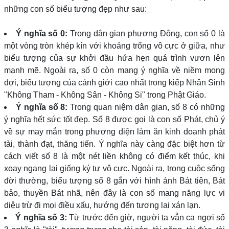
những con số biểu tượng đẹp như sau:
Ý nghĩa số 0:
Trong dân gian phương Đông, con số 0 là
một vòng tròn khép kín với khoảng trống vô cực ở giữa, như
biểu tượng của sự khởi đầu hứa hẹn quá trình vươn lên
mạnh mẽ. Ngoài ra, số 0 còn mang ý nghĩa về niềm mong
đợi, biểu tượng của cảnh giới cao nhất trong kiếp Nhân Sinh
"Không Tham - Không Sân - Không Si" trong Phật Giáo.
Ý nghĩa số 8:
Trong quan niệm dân gian, số 8 có những
ý nghĩa hết sức tốt đẹp. Số 8 được gọi là con số Phát, chủ ý
về sự may mắn trong phương diện làm ăn kinh doanh phát
tài, thành đạt, thăng tiến. Ý nghĩa này càng đặc biệt hơn từ
cách viết số 8 là một nét liền không có điểm kết thúc, khi
xoay ngang lại giống ký tự vô cực. Ngoài ra, trong cuộc sống
đời thường, biểu tượng số 8 gắn với hình ảnh Bát tiên, Bát
bảo, thuyền Bát nhã, nên đây là con số mang năng lực vi
diệu trừ đi mọi điều xấu, hướng đến tương lai xán lạn.
Ý nghĩa số 3:
Từ trước đến giờ, người ta vẫn ca ngợi số