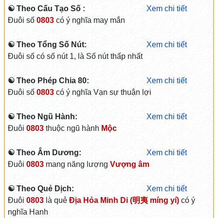
☯ Theo Cấu Tạo Số :
Xem chi tiết
Đuôi số
0803
có ý nghĩa may mắn
☯ Theo Tổng Số Nút:
Xem chi tiết
Đuôi số có số nút 1, là Số nút thấp nhất
☯ Theo Phép Chia 80:
Xem chi tiết
Đuôi số
0803
có ý nghĩa Vạn sự thuận lợi
☯ Theo Ngũ Hành:
Xem chi tiết
Đuôi
0803
thuộc ngũ hành
Mộc
☯ Theo Âm Dương:
Xem chi tiết
Đuôi
0803
mang năng lượng
Vượng âm
☯ Theo Quẻ Dịch:
Xem chi tiết
Đuôi
0803
là quẻ
Địa Hỏa Minh Di (明夷 míng yí)
có ý
nghĩa Hanh