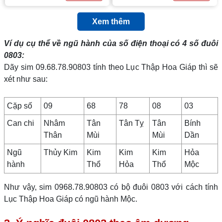
Xem thêm
Ví dụ cụ thể về ngũ hành của số điện thoại có 4 số đuôi
0803
:
Dãy sim 09.68.78.90803 tính theo Lục Thập Hoa Giáp thì sẽ
xét như sau:
Cặp số
09
68
78
08
03
Can chi
Nhâm
Tân
Tân Tỵ
Tân
Bính
Thân
Mùi
Mùi
Dần
Ngũ
Thủy Kim
Kim
Kim
Kim
Hỏa
hành
Thổ
Hỏa
Thổ
Mộc
Như vậy, sim 0968.78.90803 có bộ đuôi 0803 với cách tính
Lục Thập Hoa Giáp có ngũ hành Mộc.