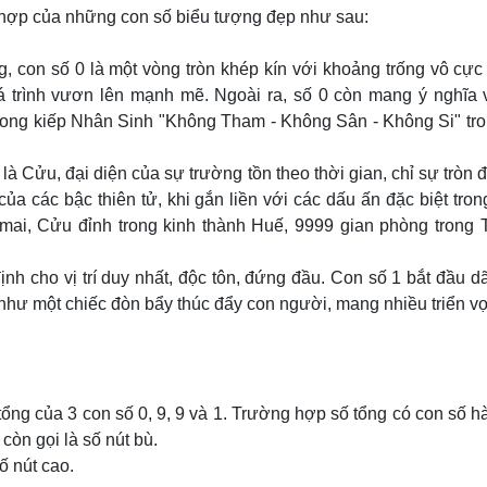
 hợp của những con số biểu tượng đẹp như sau:
con số 0 là một vòng tròn khép kín với khoảng trống vô cực
 trình vươn lên mạnh mẽ. Ngoài ra, số 0 còn mang ý nghĩa 
trong kiếp Nhân Sinh "Không Tham - Không Sân - Không Si" tr
 Cửu, đại diện của sự trường tồn theo thời gian, chỉ sự tròn đ
ủa các bậc thiên tử, khi gắn liền với các dấu ấn đặc biệt tron
 mai, Cửu đỉnh trong kinh thành Huế, 9999 gian phòng trong
nh cho vị trí duy nhất, độc tôn, đứng đầu. Con số 1 bắt đầu d
í như một chiếc đòn bẩy thúc đẩy con người, mang nhiều triển v
tổng của 3 con số 0, 9, 9 và 1. Trường hợp số tổng có con số 
 còn gọi là số nút bù.
Số nút cao.