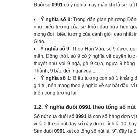
Đuôi số
0991
có ý nghĩa may mắn khi là sự kết
Ý nghĩa số 0:
Trong dân gian phương Đông, 
như biểu tượng của sự khởi đầu hứa hẹn quá
mong đợi, biểu tượng của cảnh giới cao nhất 
Giáo.
Ý nghĩa số 9:
Theo Hán Văn, số 9 được gọi là
mãn. Đồng thời, số 9 có ý nghĩa về quyền lực c
thuyết như voi 9 ngà, gà 9 cựa, ngựa 9 hồng
Thành, 9 bậc đến ngai vua,...
Ý nghĩa số 1:
Biểu tượng con số 1 khẳng đị
giá trị, nên mang theo ý nghĩa về sự bắt đầu, v
triển trong tương lai.
1.2. Ý nghĩa đuôi
0991
theo tổng số nút
Số nút của đuôi số
0991
là con số hàng đơn vị 
vị là 0 thì số nút dãy số này được tính là 10, hay
Sim đuôi
0991
xét có tổng số nút là “9”, đây là 