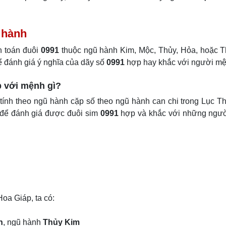
ũ hành
h toán đuôi
0991
thuộc ngũ hành Kim, Mộc, Thủy, Hỏa, hoặc T
ể đánh giá ý nghĩa của dãy số
0991
hợp hay khắc với người mệ
p với mệnh gì?
ính theo ngũ hành cặp số theo ngũ hành can chi trong Lục T
 để đánh giá được đuôi sim
0991
hợp và khắc với những ngư
oa Giáp, ta có:
n
, ngũ hành
Thủy Kim