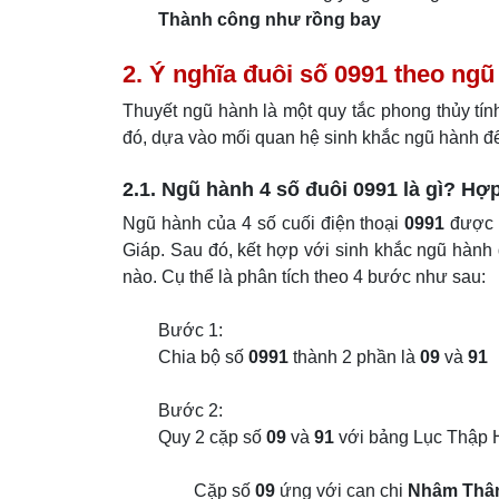
Thành công như rồng bay
2. Ý nghĩa đuôi số 0991 theo ng
Thuyết ngũ hành là một quy tắc phong thủy tín
đó, dựa vào mối quan hệ sinh khắc ngũ hành đ
2.1. Ngũ hành 4 số đuôi 0991 là gì? Hợ
Ngũ hành của 4 số cuối điện thoại
0991
được t
Giáp. Sau đó, kết hợp với sinh khắc ngũ hành
nào. Cụ thể là phân tích theo 4 bước như sau:
Bước 1:
Chia bộ số
0991
thành 2 phần là
09
và
91
Bước 2:
Quy 2 cặp số
09
và
91
với bảng Lục Thập H
Cặp số
09
ứng với can chi
Nhâm Thâ