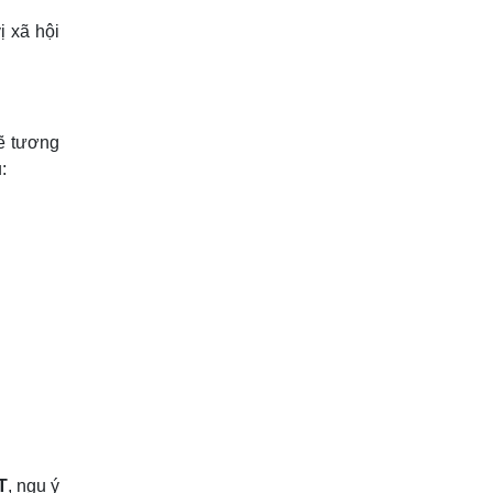
ị xã hội
ẽ tương
:
T
, ngụ ý