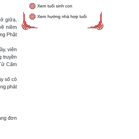
Xem tuổi sinh con
Xem hướng nhà hợp tuổi
 ở giữa,
về niềm
ong Phật
ầy, viên
g truyền
 Tử Cấm
ãy số có
ọng phát
hàng đơn