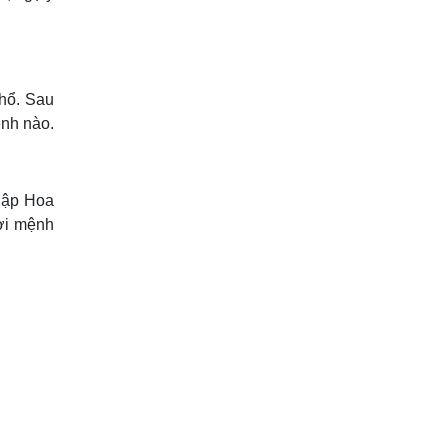
hổ. Sau
nh nào.
hập Hoa
ời mệnh