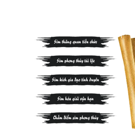
Sim thăng quan tiến chức
Sim phong thủy tài lộc
Sim kích gia đạo tình duyên
Sim hóa giải vận hạn
Chấm điểm sim phong thủy