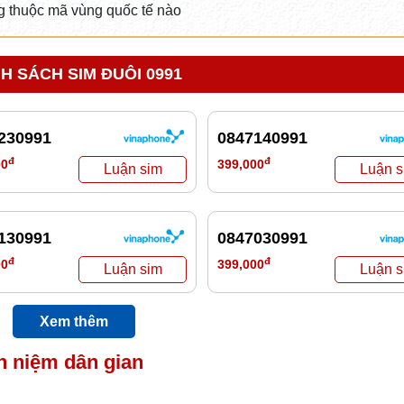
 thuộc mã vùng quốc tế nào
H SÁCH SIM ĐUÔI 0991
230991
0847140991
đ
đ
00
399,000
130991
0847030991
đ
đ
00
399,000
Xem thêm
n niệm dân gian