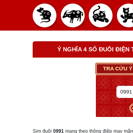
Ý NGHĨA 4 SỐ ĐUÔI ĐIỆN
TRA CỨU Ý
Sim đuôi
0991
mang theo thông điệp may mắn