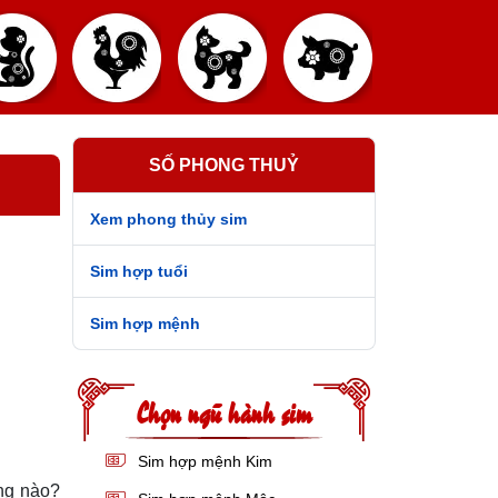
SỐ PHONG THUỶ
Xem phong thủy sim
Sim hợp tuổi
Sim hợp mệnh
Chọn ngũ hành sim
Sim hợp mệnh Kim
ng nào?