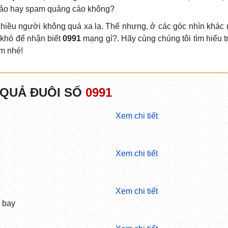
 đảo hay spam quảng cáo không?
 nhiều người không quá xa lạ. Thế nhưng, ở các góc nhìn khác 
 khó để nhận biết
0991
mạng gì?. Hãy cùng chúng tôi tìm hiểu t
im nhé!
 QUẢ ĐUÔI SỐ
0991
Xem chi tiết
Xem chi tiết
Xem chi tiết
 bay