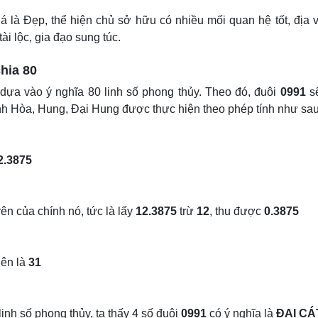
 là Đẹp, thể hiện chủ sở hữu có nhiều mối quan hệ tốt, địa v
ài lộc, gia đạo sung túc.
hia 80
 dựa vào ý nghĩa 80 linh số phong thủy. Theo đó, đuôi
0991
s
ình Hòa, Hung, Đại Hung được thực hiện theo phép tính như sau
2.3875
ên của chính nó, tức là lấy
12.3875
trừ
12
, thu được
0.3875
iên là
31
inh số phong thủy, ta thấy 4 số đuôi
0991
có ý nghĩa là
ĐẠI CÁ