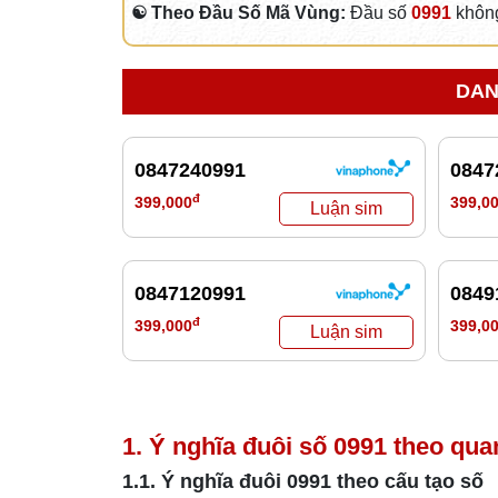
☯ Theo Đầu Số Mã Vùng:
Đầu số
0991
không
DAN
0847240991
0847
đ
399,000
399,0
0847120991
0849
đ
399,000
399,0
1. Ý nghĩa đuôi số
0991
theo qua
1.1. Ý nghĩa đuôi
0991
theo cấu tạo số