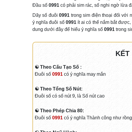
Đầu số
0991
có phải sim rác, số nghi ngờ lừa
Dãy số đuôi
0991
trong sim điện thoại đối với
ý nghĩa đuôi số
0991
ít ai có thể nắm bắt được,
dung dưới đây để hiểu ý nghĩa số
0991
trong s
KẾT
☯ Theo Cấu Tạo Số :
Đuôi số
0991
có ý nghĩa may mắn
☯ Theo Tổng Số Nút:
Đuôi số có số nút 9, là Số nút cao
☯ Theo Phép Chia 80:
Đuôi số
0991
có ý nghĩa Thành công như rồng