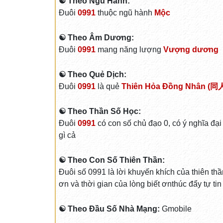
☯ Theo Ngũ Hành:
Đuôi
0991
thuộc ngũ hành
Mộc
☯ Theo Âm Dương:
Đuôi
0991
mang năng lượng
Vượng dương
☯ Theo Quẻ Dịch:
Đuôi
0991
là quẻ
Thiên Hỏa Đồng Nhân (同人
☯ Theo Thần Số Học:
Đuôi
0991
có con số chủ đạo 0, có ý nghĩa đại
gì cả
☯ Theo Con Số Thiên Thần:
Đuôi số 0991 là lời khuyến khích của thiên thầ
ơn và thời gian của lòng biết ơnthúc đẩy tự ti
☯ Theo Đầu Số Nhà Mạng:
Gmobile