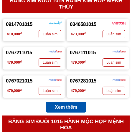
BẢNG SIM ĐUÔI 1015 HÀNH KIM HỢP MỆNH
THỦY
0914701015
0346581015
đ
đ
410,000
473,000
0767211015
0767111015
đ
đ
479,000
479,000
0767021015
0767281015
đ
đ
479,000
479,000
Xem thêm
BẢNG SIM ĐUÔI 1015 HÀNH MỘC HỢP MỆNH
HỎA