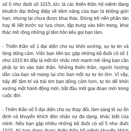
số 0 như đuôi số 1015, tức là các thiên thần hộ mệnh đang
khuếch đại thông điệp về tiềm năng của bạn là không giới
hạn, nhưng lại chưa được khai thác. Đừng trở nên phân tán
hay tê liệt trước sự lựa chọn, tập trung vào bên trong, khai
thác mở rộng những gì tâm hồn kêu gọi bạn làm.
- Thiên thần số 1 đại diện cho sự khởi xướng, sự tự tin và
lòng dũng cảm. Việc bạn liên tục gặp những bộ đuôi có số 1
như 1015 thì đây là một lời nhắc nhở mạnh mẽ rằng bạn cần
phải tự tin vào bản thân. Những thiên thần, người hướng
dẫn của bạn sẽ mang lại cho bạn một sự tự tin lớn. Vì vậy,
hãy để tâm trí và trái tim bạn dũng cảm hơn, tự tin để khởi
xướng một hành động mới, bắt đầu một giai đoạn mới trong
cuộc đời.
- Thiên thần số 5 đại diện cho sự thay đổi, làm sáng tỏ sự ổn
định và khuyến khích đón nhận sự đa dạng, khác biệt của
mình. Nếu bạn gặp nhiều những bộ đuôi có số 5 như đuôi
1015, thì bạn đang được thiên thần hộ mệnh khuyến khích