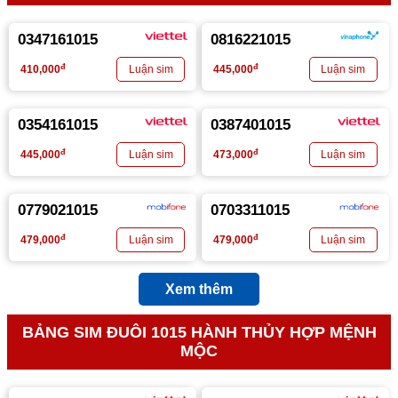
0347161015
0816221015
đ
đ
410,000
445,000
0354161015
0387401015
đ
đ
445,000
473,000
0779021015
0703311015
đ
đ
479,000
479,000
Xem thêm
BẢNG SIM ĐUÔI 1015 HÀNH THỦY HỢP MỆNH
MỘC