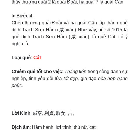
thấy thượng quái 2 là quái Đoài, hạ quái 7 là quái Cấn
➤ Bước 4:
Ghép thượng quái Đoài và hạ quái Cấn lập thành quẻ
dịch Trạch Sơn Hàm (咸 xián) Như vậy, bộ số 1015 là
quẻ dịch Trạch Sơn Hàm (咸 xián), là quẻ Cát, có ý
nghĩa là
Loại quẻ:
Cát
Chiêm quẻ tốt cho việc
:
Thăng tiến
trong công danh sự
nghiệp, tình yêu đôi lứa
tốt đẹp,
gia đạo
hòa hợp hạnh
phúc.
Lời Kinh
: 咸亨, 利貞, 取女, 吉。
Dịch âm
: Hàm hanh, lợi trinh, thù nữ, cát