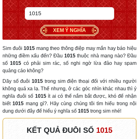
XEM Ý NGHĨA
Sim đuôi
1015
mang theo thông điệp may mắn hay báo hiệu
những điềm xấu đến? Đầu
1015
thuộc nhà mạng nào? Đầu
số
1015
có phải sim rác, số nghi ngờ lừa đảo hay spam
quảng cáo không?
Dãy số đuôi
1015
trong sim điện thoại đối với nhiều người
không quá xa lạ. Thế nhưng, ở các góc nhìn khác nhau thì ý
nghĩa đuôi số
1015
ít ai có thể nắm bắt được, khó để nhận
biết
1015
mạng gì?. Hãy cùng chúng tôi tìm hiểu trong nội
dung dưới đây để hiểu ý nghĩa số
1015
trong sim nhé!
KẾT QUẢ ĐUÔI SỐ
1015