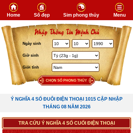
Skip to content
Home
Số đẹp
Sim phong thủy
Menu
Nhập Thông Tin Mệnh Chủ
Ngày sinh
Giờ sinh
Giới tính
CHỌN SỐ PHONG THỦY
Ý NGHĨA 4 SỐ ĐUÔI ĐIỆN THOẠI 1015 CẬP NHẬP
THÁNG 08 NĂM 2026
TRA CỨU Ý NGHĨA 4 SỐ CUỐI ĐIỆN THOẠI