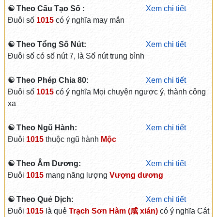
☯ Theo Cấu Tạo Số :
Xem chi tiết
Đuôi số
1015
có ý nghĩa may mắn
☯ Theo Tổng Số Nút:
Xem chi tiết
Đuôi số có số nút 7, là Số nút trung bình
☯ Theo Phép Chia 80:
Xem chi tiết
Đuôi số
1015
có ý nghĩa Mọi chuyện ngược ý, thành công
xa
☯ Theo Ngũ Hành:
Xem chi tiết
Đuôi
1015
thuộc ngũ hành
Mộc
☯ Theo Âm Dương:
Xem chi tiết
Đuôi
1015
mang năng lượng
Vượng dương
☯ Theo Quẻ Dịch:
Xem chi tiết
Đuôi
1015
là quẻ
Trạch Sơn Hàm (咸 xián)
có ý nghĩa Cát