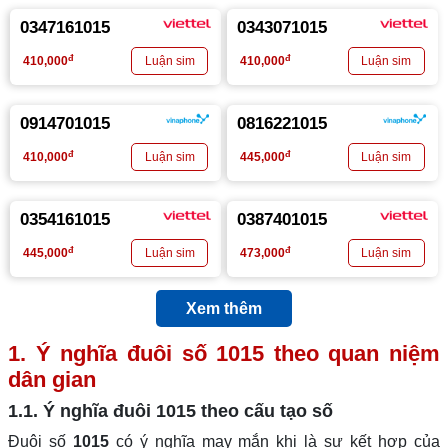
0347161015
0343071015
đ
đ
410,000
410,000
0914701015
0816221015
đ
đ
410,000
445,000
0354161015
0387401015
đ
đ
445,000
473,000
Xem thêm
1. Ý nghĩa đuôi số
1015
theo quan niệm
dân gian
1.1. Ý nghĩa đuôi
1015
theo cấu tạo số
Đuôi số
1015
có ý nghĩa may mắn khi là sự kết hợp của