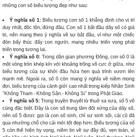
những con số biểu tượng đẹp như sau:
Ý nghĩa số 1:
Biểu tượng con số 1 khẳng định cho vị trí
duy nhất, độc tôn, đứng đầu. Con số 1 bắt đầu dãy số có giá
trị, nên mang theo ý nghĩa về sự bắt đầu, ví như một chiếc
đòn bẩy thúc đẩy con người, mang nhiều triển vọng phát
triển trong tương lai.
Ý nghĩa số 0:
Trong dân gian phương Đông, con số 0 là
một vòng tròn khép kín với khoảng trống vô cực ở giữa, như
biểu tượng của sự khởi đầu hứa hẹn quá trình vươn lên
mạnh mẽ. Ngoài ra, số 0 còn mang ý nghĩa về niềm mong
đợi, biểu tượng của cảnh giới cao nhất trong kiếp Nhân Sinh
"Không Tham - Không Sân - Không Si" trong Phật Giáo.
Ý nghĩa số 5:
Trong truyền thuyết từ thuở xa xưa, số 5 vô
cùng đặc biệt. Đây là con số trung tâm đối xứng của dãy số,
nên số 5 được gọi là con số sinh, chỉ sự sinh sôi, cái cũ đã
qua nhường chỗ cho cái mới tốt đẹp hơn. Biểu tượng của số
5 còn thể hiện hy vọng, niềm tin về sự đầy đủ, vẹn toàn, vì