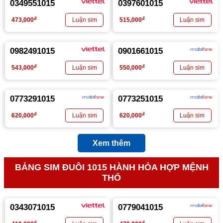
0349551015
0397601015
đ
đ
473,000
515,000
0982491015
0901661015
đ
đ
543,000
550,000
0773291015
0773251015
đ
đ
620,000
620,000
Xem thêm
BẢNG SIM ĐUÔI 1015 HÀNH HỎA HỢP MỆNH
THỔ
0343071015
0779041015
đ
đ