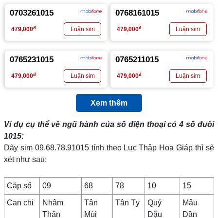
0703261015
0768161015
đ
đ
479,000
479,000
0765231015
0765211015
đ
đ
479,000
479,000
Xem thêm
Ví dụ cụ thể về ngũ hành của số điện thoại có 4 số đuôi
1015
:
Dãy sim 09.68.78.91015 tính theo Lục Thập Hoa Giáp thì sẽ
xét như sau:
Cặp số
09
68
78
10
15
Can chi
Nhâm
Tân
Tân Tỵ
Quý
Mậu
Thân
Mùi
Dậu
Dần