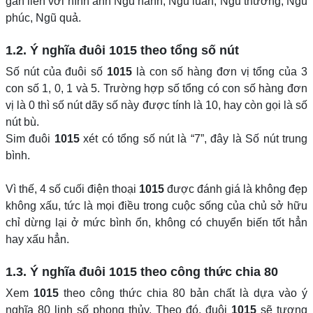
gắn liền với hình ảnh Ngũ hành, Ngũ luân, Ngũ thường, Ngũ
phúc, Ngũ quả.
1.2. Ý nghĩa đuôi
1015
theo tổng số nút
Số nút của đuôi số
1015
là con số hàng đơn vị tổng của 3
con số 1, 0, 1 và 5. Trường hợp số tổng có con số hàng đơn
vị là 0 thì số nút dãy số này được tính là 10, hay còn gọi là số
nút bù.
Sim đuôi
1015
xét có tổng số nút là “7”, đây là Số nút trung
bình.
Vì thế, 4 số cuối điện thoại
1015
được đánh giá là không đẹp
không xấu, tức là mọi điều trong cuộc sống của chủ sở hữu
chỉ dừng lại ở mức bình ổn, không có chuyển biến tốt hẳn
hay xấu hẳn.
1.3. Ý nghĩa đuôi
1015
theo công thức chia 80
Xem
1015
theo công thức chia 80 bản chất là dựa vào ý
nghĩa 80 linh số phong thủy. Theo đó, đuôi
1015
sẽ tương