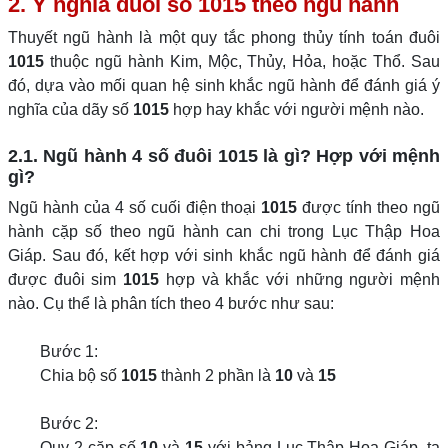
2. Ý nghĩa đuôi số 1015 theo ngũ hành
Thuyết ngũ hành là một quy tắc phong thủy tính toán đuôi
1015
thuộc ngũ hành Kim, Mộc, Thủy, Hỏa, hoặc Thổ. Sau
đó, dựa vào mối quan hệ sinh khắc ngũ hành để đánh giá ý
nghĩa của dãy số
1015
hợp hay khắc với người mệnh nào.
2.1. Ngũ hành 4 số đuôi 1015 là gì? Hợp với mệnh
gì?
Ngũ hành của 4 số cuối điện thoại
1015
được tính theo ngũ
hành cặp số theo ngũ hành can chi trong Lục Thập Hoa
Giáp. Sau đó, kết hợp với sinh khắc ngũ hành để đánh giá
được đuôi sim
1015
hợp và khắc với những người mệnh
nào. Cụ thể là phân tích theo 4 bước như sau:
Bước 1:
Chia bộ số
1015
thành 2 phần là
10
và
15
Bước 2:
Quy 2 cặp số
10
và
15
với bảng Lục Thập Hoa Giáp, ta