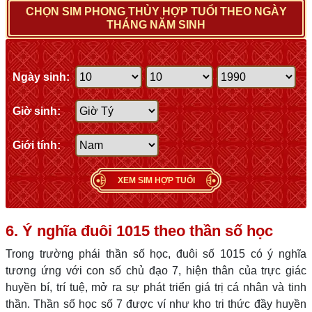
CHỌN SIM PHONG THỦY HỢP TUỔI THEO NGÀY
THÁNG NĂM SINH
Ngày sinh:
Giờ sinh:
Giới tính:
XEM SIM HỢP TUỔI
6. Ý nghĩa đuôi 1015 theo thần số học
Trong trường phái thần số học, đuôi số 1015 có ý nghĩa
tương ứng với con số chủ đạo 7, hiện thân của trực giác
huyền bí, trí tuệ, mở ra sự phát triển giá trị cá nhân và tinh
thần. Thần số học số 7 được ví như kho tri thức đầy huyền