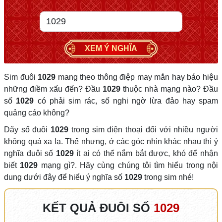
XEM Ý NGHĨA
Sim đuôi
1029
mang theo thông điệp may mắn hay báo hiệu
những điềm xấu đến? Đầu
1029
thuộc nhà mạng nào? Đầu
số
1029
có phải sim rác, số nghi ngờ lừa đảo hay spam
quảng cáo không?
Dãy số đuôi
1029
trong sim điện thoại đối với nhiều người
không quá xa lạ. Thế nhưng, ở các góc nhìn khác nhau thì ý
nghĩa đuôi số
1029
ít ai có thể nắm bắt được, khó để nhận
biết
1029
mạng gì?. Hãy cùng chúng tôi tìm hiểu trong nội
dung dưới đây để hiểu ý nghĩa số
1029
trong sim nhé!
KẾT QUẢ ĐUÔI SỐ
1029