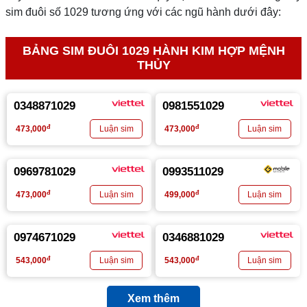
sim đuôi số 1029 tương ứng với các ngũ hành dưới đây:
BẢNG SIM ĐUÔI 1029 HÀNH KIM HỢP MỆNH
THỦY
0348871029
0981551029
đ
đ
473,000
473,000
0969781029
0993511029
đ
đ
473,000
499,000
0974671029
0346881029
đ
đ
543,000
543,000
Xem thêm