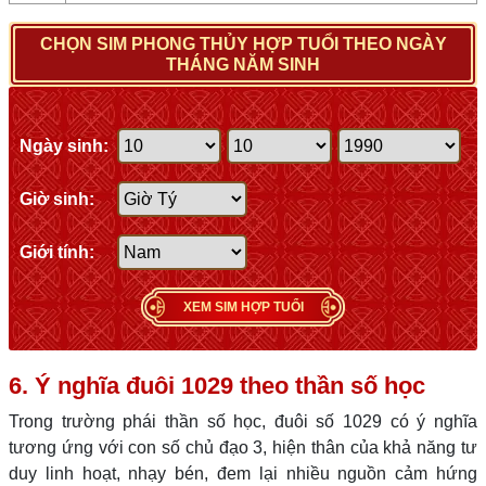
CHỌN SIM PHONG THỦY HỢP TUỔI THEO NGÀY
THÁNG NĂM SINH
Ngày sinh:
Giờ sinh:
Giới tính:
XEM SIM HỢP TUỔI
6. Ý nghĩa đuôi 1029 theo thần số học
Trong trường phái thần số học, đuôi số 1029 có ý nghĩa
tương ứng với con số chủ đạo 3, hiện thân của khả năng tư
duy linh hoạt, nhạy bén, đem lại nhiều nguồn cảm hứng