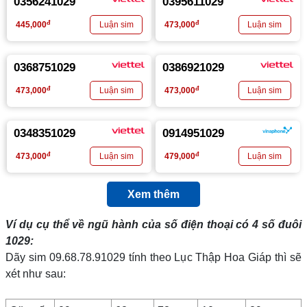
0356241029
0395611029
đ
đ
445,000
473,000
0368751029
0386921029
đ
đ
473,000
473,000
0348351029
0914951029
đ
đ
473,000
479,000
Xem thêm
Ví dụ cụ thể về ngũ hành của số điện thoại có 4 số đuôi
1029
:
Dãy sim 09.68.78.91029 tính theo Lục Thập Hoa Giáp thì sẽ
xét như sau: