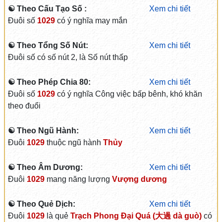
☯ Theo Cấu Tạo Số :
Xem chi tiết
Đuôi số
1029
có ý nghĩa may mắn
☯ Theo Tổng Số Nút:
Xem chi tiết
Đuôi số có số nút 2, là Số nút thấp
☯ Theo Phép Chia 80:
Xem chi tiết
Đuôi số
1029
có ý nghĩa Công việc bấp bênh, khó khăn
theo đuổi
☯ Theo Ngũ Hành:
Xem chi tiết
Đuôi
1029
thuộc ngũ hành
Thủy
☯ Theo Âm Dương:
Xem chi tiết
Đuôi
1029
mang năng lượng
Vượng dương
☯ Theo Quẻ Dịch:
Xem chi tiết
Đuôi
1029
là quẻ
Trạch Phong Đại Quá (大過 dà guò)
có