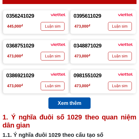
0356241029
0395611029
đ
đ
445,000
473,000
0368751029
0348871029
đ
đ
473,000
473,000
0386921029
0981551029
đ
đ
473,000
473,000
Xem thêm
1. Ý nghĩa đuôi số
1029
theo quan niệm
dân gian
1.1. Ý nghĩa đuôi
1029
theo cấu tạo số