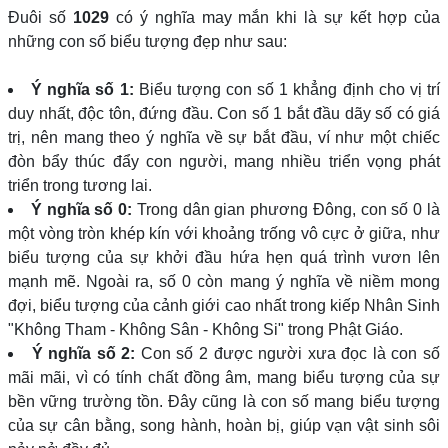
Đuôi số
1029
có ý nghĩa may mắn khi là sự kết hợp của
những con số biểu tượng đẹp như sau:
Ý nghĩa số 1:
Biểu tượng con số 1 khẳng định cho vị trí
duy nhất, độc tôn, đứng đầu. Con số 1 bắt đầu dãy số có giá
trị, nên mang theo ý nghĩa về sự bắt đầu, ví như một chiếc
đòn bẩy thúc đẩy con người, mang nhiều triển vọng phát
triển trong tương lai.
Ý nghĩa số 0:
Trong dân gian phương Đông, con số 0 là
một vòng tròn khép kín với khoảng trống vô cực ở giữa, như
biểu tượng của sự khởi đầu hứa hẹn quá trình vươn lên
mạnh mẽ. Ngoài ra, số 0 còn mang ý nghĩa về niềm mong
đợi, biểu tượng của cảnh giới cao nhất trong kiếp Nhân Sinh
"Không Tham - Không Sân - Không Si" trong Phật Giáo.
Ý nghĩa số 2:
Con số 2 được người xưa đọc là con số
mãi mãi, vì có tính chất đồng âm, mang biểu tượng của sự
bền vững trường tồn. Đây cũng là con số mang biểu tượng
của sự cân bằng, song hành, hoàn bị, giúp vạn vật sinh sôi