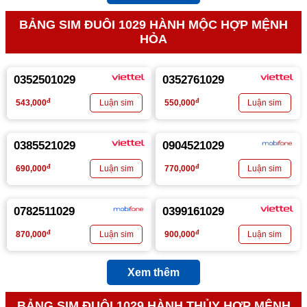
BẢNG SIM ĐUÔI 1029 HÀNH MỘC HỢP MỆNH
HỎA
0352501029
0352761029
đ
đ
543,000
550,000
0385521029
0904521029
đ
đ
690,000
770,000
0782511029
0399161029
đ
đ
870,000
900,000
Xem thêm
BẢNG SIM ĐUÔI 1029 HÀNH THỦY HỢP MỆNH