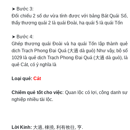
➤ Bước 3:
Đối chiếu 2 số dư vừa tính được với bảng Bát Quái Số,
thấy thượng quái 2 là quái Đoài, hạ quái 5 là quái Tốn
➤ Bước 4:
Ghép thượng quái Đoài và hạ quái Tốn lập thành quẻ
dịch Trạch Phong Đại Quá (大過 dà guò) Như vậy, bộ số
1029 là quẻ dịch Trạch Phong Đại Quá (大過 dà guò), là
quẻ Cát, có ý nghĩa là
Loại quẻ:
Cát
Chiêm quẻ tốt cho việc
: Quan lộc có lợi, công danh sự
nghiệp nhiều tài lộc.
Lời Kinh:
大過, 棟撓, 利有攸往, 亨.