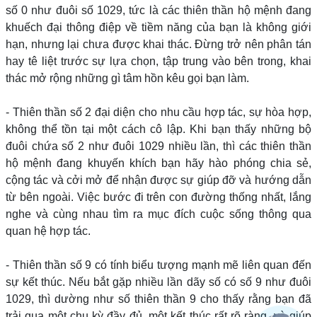
số 0 như đuôi số 1029, tức là các thiên thần hộ mệnh đang
khuếch đại thông điệp về tiềm năng của bạn là không giới
hạn, nhưng lại chưa được khai thác. Đừng trở nên phân tán
hay tê liệt trước sự lựa chọn, tập trung vào bên trong, khai
thác mở rộng những gì tâm hồn kêu gọi bạn làm.
- Thiên thần số 2 đại diện cho nhu cầu hợp tác, sự hòa hợp,
không thể tồn tại một cách cô lập. Khi bạn thấy những bộ
đuôi chứa số 2 như đuôi 1029 nhiều lần, thì các thiên thần
hộ mệnh đang khuyến khích bạn hãy hào phóng chia sẻ,
cộng tác và cởi mở để nhận được sự giúp đỡ và hướng dẫn
từ bên ngoài. Việc bước đi trên con đường thống nhất, lắng
nghe và cùng nhau tìm ra mục đích cuộc sống thông qua
quan hệ hợp tác.
- Thiên thần số 9 có tính biểu tượng mạnh mẽ liên quan đến
sự kết thúc. Nếu bắt gặp nhiều lần dãy số có số 9 như đuôi
1029, thì dường như số thiên thần 9 cho thấy rằng bạn đã
trải qua một chu kỳ đầy đủ, một kết thúc rất rõ ràng, và giúp