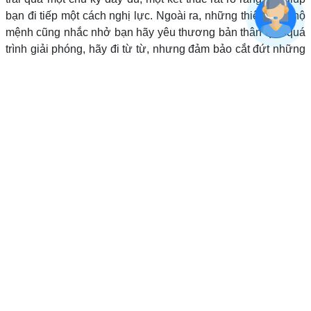
bạn đi tiếp một cách nghị lực. Ngoài ra, những thiên thần hộ
mệnh cũng nhắc nhở bạn hãy yêu thương bản thân qua quá
trình giải phóng, hãy đi từ từ, nhưng đảm bảo cắt đứt những
ràng buộc đã qua. Vì thế, bạn hãy cảm thấy tự hào, gửi lời
cảm ơn chân thành đến tất cả những gì đã qua cho tất cả sự
chăm chỉ và nỗ lực của mình, đã đến lúc bắt đầu một
chương mới.
Trên đây là những thông tin về ý nghĩa dãy số đuôi 1029 từ
đa phương diện. Việc tìm hiểu, nắm bắt rõ ràng và vận dụng
kiến thức về đuôi số 1029 vào cuộc sống hàng ngày sẽ giúp
bách gia thu hút may mắn, thành công. Tuy nhiên, cũng cần
chú ý ý nghĩa của mỗi con số độc lập, hay bộ số 1029 chỉ là
một phần nhỏ về một mặt trong đánh giá phong thủy dãy số,
đặc biệt là sim điện thoại.
Nếu bạn cũng đang sở hữu số điện thoại đuôi 1029 hay
quan tâm đến dãy số sim có đuôi 1029 bất kỳ, và muốn chấm