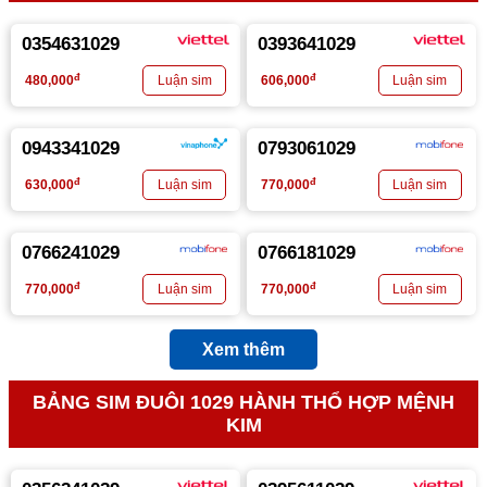
0354631029
0393641029
đ
đ
480,000
606,000
0943341029
0793061029
đ
đ
630,000
770,000
0766241029
0766181029
đ
đ
770,000
770,000
Xem thêm
BẢNG SIM ĐUÔI 1029 HÀNH THỔ HỢP MỆNH
KIM