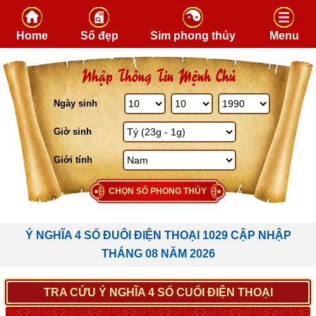
Skip to content
Home
Số đẹp
Sim phong thủy
Menu
Nhập Thông Tin Mệnh Chủ
Ngày sinh
Giờ sinh
Giới tính
CHỌN SỐ PHONG THỦY
Ý NGHĨA 4 SỐ ĐUÔI ĐIỆN THOẠI 1029 CẬP NHẬP
THÁNG 08 NĂM 2026
TRA CỨU Ý NGHĨA 4 SỐ CUỐI ĐIỆN THOẠI