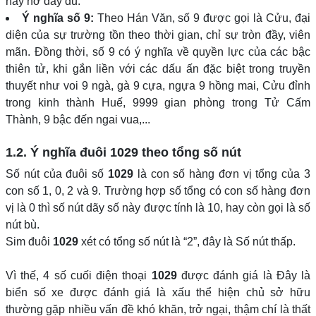
nảy nở đầy đủ.
Ý nghĩa số 9:
Theo Hán Văn, số 9 được gọi là Cửu, đại
diện của sự trường tồn theo thời gian, chỉ sự tròn đầy, viên
mãn. Đồng thời, số 9 có ý nghĩa về quyền lực của các bậc
thiên tử, khi gắn liền với các dấu ấn đặc biệt trong truyền
thuyết như voi 9 ngà, gà 9 cựa, ngựa 9 hồng mai, Cửu đỉnh
trong kinh thành Huế, 9999 gian phòng trong Tử Cấm
Thành, 9 bậc đến ngai vua,...
1.2. Ý nghĩa đuôi
1029
theo tổng số nút
Số nút của đuôi số
1029
là con số hàng đơn vị tổng của 3
con số 1, 0, 2 và 9. Trường hợp số tổng có con số hàng đơn
vị là 0 thì số nút dãy số này được tính là 10, hay còn gọi là số
nút bù.
Sim đuôi
1029
xét có tổng số nút là “2”, đây là Số nút thấp.
Vì thế, 4 số cuối điện thoại
1029
được đánh giá là Đây là
biển số xe được đánh giá là xấu thể hiện chủ sở hữu
thường gặp nhiều vấn đề khó khăn, trở ngại, thậm chí là thất