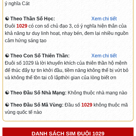
ý nghĩa Cát
☯ Theo Thần Số Học:
Xem chi tiết
Đuôi
1029
có con số chủ đạo 3, có ý nghĩa hiện thân của
khả năng tư duy linh hoạt, nhạy bén, đem lại nhiều nguồn
cảm hứng sáng tạo
☯ Theo Con Số Thiên Thần:
Xem chi tiết
Đuôi số 1029 là lời khuyến khích của thiên thần hộ mệnh
để thúc đẩy tự tin khởi đầu, tiềm năng không thể bị vứt bỏ
và không thể tồn tại cô lậpthời gian của lòng biết ơn
☯ Theo Đầu Số Nhà Mạng:
Không thuộc nhà mạng nào
☯ Theo Đầu Số Mã Vùng:
Đầu số
1029
không thuộc mã
vùng quốc tế nào
DANH SÁCH SIM ĐUÔI 1029