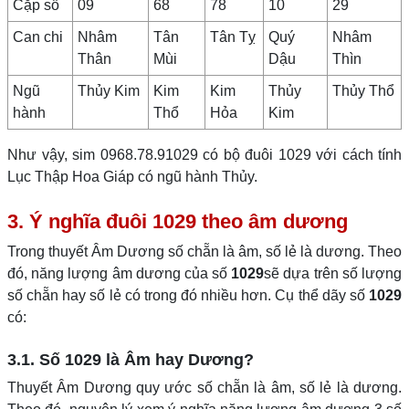
Cặp số
09
68
78
10
29
Can chi
Nhâm
Tân
Tân Tỵ
Quý
Nhâm
Thân
Mùi
Dậu
Thìn
Ngũ
Thủy Kim
Kim
Kim
Thủy
Thủy Thổ
hành
Thổ
Hỏa
Kim
Như vậy, sim 0968.78.91029 có bộ đuôi 1029 với cách tính
Lục Thập Hoa Giáp có ngũ hành Thủy.
3. Ý nghĩa đuôi 1029 theo âm dương
Trong thuyết Âm Dương số chẵn là âm, số lẻ là dương. Theo
đó, năng lượng âm dương của số
1029
sẽ dựa trên số lượng
số chẵn hay số lẻ có trong đó nhiều hơn. Cụ thể dãy số
1029
có:
3.1. Số 1029 là Âm hay Dương?
Thuyết Âm Dương quy ước số chẵn là âm, số lẻ là dương.