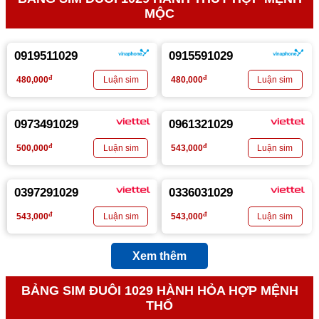
MỘC
0919511029
0915591029
đ
đ
480,000
480,000
0973491029
0961321029
đ
đ
500,000
543,000
0397291029
0336031029
đ
đ
543,000
543,000
Xem thêm
BẢNG SIM ĐUÔI 1029 HÀNH HỎA HỢP MỆNH
THỔ