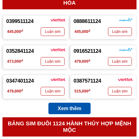
HỎA
0399511124
0888611124
đ
đ
445,000
445,000
0352841124
0916521124
đ
đ
473,000
479,000
0347401124
0387571124
đ
đ
479,000
515,000
Xem thêm
BẢNG SIM ĐUÔI 1124 HÀNH THỦY HỢP MỆNH
MỘC