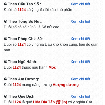
☯ Theo Cấu Tạo Số :
Xem chi tiết
Đuôi số
1124
có ý nghĩa tốt xấu khó phân
☯ Theo Tổng Số Nút:
Xem chi tiết
Đuôi số có số nút 8, là Số nút cao
☯ Theo Phép Chia 80:
Xem chi tiết
Đuôi số
1124
có ý nghĩa Đau khổ khôn cùng, tiền đồ gian
nan
☯ Theo Ngũ Hành:
Xem chi tiết
Đuôi
1124
thuộc ngũ hành
Mộc
☯ Theo Âm Dương:
Xem chi tiết
Đuôi
1124
mang năng lượng
Vượng dương
☯ Theo Quẻ Dịch:
Xem chi tiết
Đuôi
1124
là quẻ
Hỏa Địa Tấn (晉 jìn)
có ý nghĩa Cát