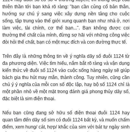
thiên thần tới bạn khá rõ ràng: "bạn cần củng cố bản thân,
hướng sự chú ý sang việc xây dựng nền tảng cho cuộc
sống, tập trung vào thế giới xung quanh bạn như nhà ở, nơi
làm việc, tài chính, cơ thể bạn...". Bạn không được coi
thường thể chất của mình, đừng sợ hãi với những công việc
đòi hỏi thể chất, bạn có một mục đích và con đường thực tế.
Trên đây là những thông tin về ý nghĩa dãy số đuôi 1124 từ
đa phương diện. Việc tìm hiểu, nắm bắt rõ ràng và vận dụng
kiến thức về đuôi số 1124 vào cuộc sống hàng ngày sẽ giúp
bách gia thu hút may mắn, thành công. Tuy nhiên, cũng cần
chú ý ý nghĩa của mỗi con số độc lập, hay bộ số 1124 chỉ là
một phần nhỏ về một mặt trong đánh giá phong thủy dãy số,
đặc biệt là sim điện thoại.
Nếu bạn cũng đang sở hữu số điện thoại đuôi 1124 hay
quan tâm đến dãy số sim có đuôi 1124 bất kỳ, và muốn chấm
điểm, xem hung/ cát, hợp/ khắc của sim với bát tự ngày sinh