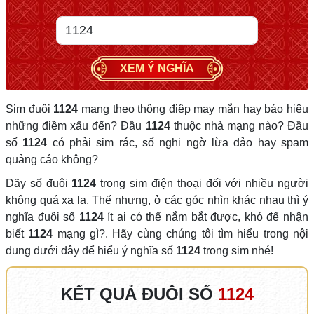
XEM Ý NGHĨA
Sim đuôi
1124
mang theo thông điệp may mắn hay báo hiệu
những điềm xấu đến? Đầu
1124
thuộc nhà mạng nào? Đầu
số
1124
có phải sim rác, số nghi ngờ lừa đảo hay spam
quảng cáo không?
Dãy số đuôi
1124
trong sim điện thoại đối với nhiều người
không quá xa lạ. Thế nhưng, ở các góc nhìn khác nhau thì ý
nghĩa đuôi số
1124
ít ai có thể nắm bắt được, khó để nhận
biết
1124
mạng gì?. Hãy cùng chúng tôi tìm hiểu trong nội
dung dưới đây để hiểu ý nghĩa số
1124
trong sim nhé!
KẾT QUẢ ĐUÔI SỐ
1124