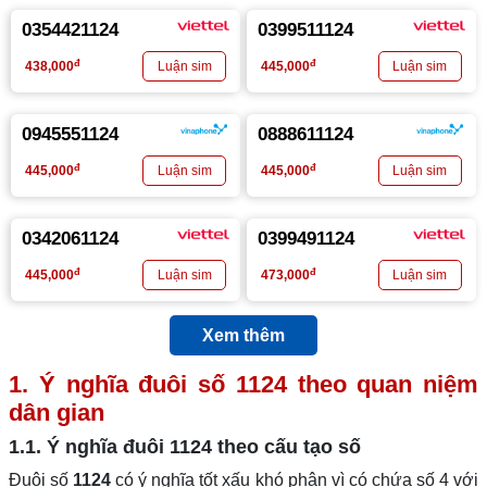
0354421124
0399511124
đ
đ
438,000
445,000
0945551124
0888611124
đ
đ
445,000
445,000
0342061124
0399491124
đ
đ
445,000
473,000
Xem thêm
1. Ý nghĩa đuôi số
1124
theo quan niệm
dân gian
1.1. Ý nghĩa đuôi
1124
theo cấu tạo số
Đuôi số
1124
có ý nghĩa tốt xấu khó phân vì có chứa số 4 với