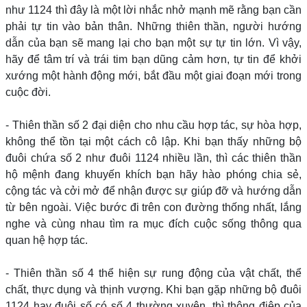
như 1124 thì đây là một lời nhắc nhở mạnh mẽ rằng bạn cần
phải tự tin vào bản thân. Những thiên thần, người hướng
dẫn của bạn sẽ mang lại cho bạn một sự tự tin lớn. Vì vậy,
hãy để tâm trí và trái tim bạn dũng cảm hơn, tự tin để khởi
xướng một hành động mới, bắt đầu một giai đoạn mới trong
cuộc đời.
- Thiên thần số 2 đại diện cho nhu cầu hợp tác, sự hòa hợp,
không thể tồn tại một cách cô lập. Khi bạn thấy những bộ
đuôi chứa số 2 như đuôi 1124 nhiều lần, thì các thiên thần
hộ mệnh đang khuyến khích bạn hãy hào phóng chia sẻ,
cộng tác và cởi mở để nhận được sự giúp đỡ và hướng dẫn
từ bên ngoài. Việc bước đi trên con đường thống nhất, lắng
nghe và cùng nhau tìm ra mục đích cuộc sống thông qua
quan hệ hợp tác.
- Thiên thần số 4 thể hiện sự rung động của vật chất, thể
chất, thực dụng và thịnh vượng. Khi bạn gặp những bộ đuôi
1124 hay đuôi số có số 4 thường xuyên, thì thông điệp của