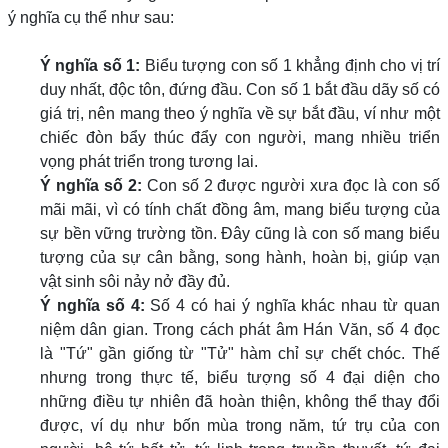
ý nghĩa cụ thể như sau:
Ý nghĩa số 1:
Biểu tượng con số 1 khẳng định cho vị trí
duy nhất, độc tôn, đứng đầu. Con số 1 bắt đầu dãy số có
giá trị, nên mang theo ý nghĩa về sự bắt đầu, ví như một
chiếc đòn bẩy thúc đẩy con người, mang nhiều triển
vọng phát triển trong tương lai.
Ý nghĩa số 2:
Con số 2 được người xưa đọc là con số
mãi mãi, vì có tính chất đồng âm, mang biểu tượng của
sự bền vững trường tồn. Đây cũng là con số mang biểu
tượng của sự cân bằng, song hành, hoàn bị, giúp vạn
vật sinh sôi nảy nở đầy đủ.
Ý nghĩa số 4:
Số 4 có hai ý nghĩa khác nhau từ quan
niệm dân gian. Trong cách phát âm Hán Văn, số 4 đọc
là "Tứ" gần giống từ "Tử" hàm chỉ sự chết chóc. Thế
nhưng trong thực tế, biểu tượng số 4 đại diện cho
những điều tự nhiên đã hoàn thiện, không thể thay đổi
được, ví dụ như bốn mùa trong năm, tứ trụ của con