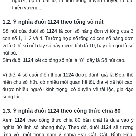
người, bộ tứ bất tử, tứ linh trong truyền thuyết, tứ đại
thiên vương...
1.2. Ý nghĩa đuôi
1124
theo tổng số nút
Số nút của đuôi số
1124
là con số hàng đơn vị tổng của 3
con số 1, 1, 2 và 4. Trường hợp số tổng có con số hàng đơn
vị là 0 thì số nút dãy số này được tính là 10, hay còn gọi là số
nút bù.
Sim đuôi
1124
xét có tổng số nút là “8”, đây là Số nút cao.
Vì thế, 4 số cuối điện thoại
1124
được đánh giá là Đẹp, thể
hiện chủ sở hữu có nhiều mối quan hệ tốt, địa vị xã hội cao,
được nhiều người kính trọng, có duyên về tài lộc, gia đạo
sung túc.
1.3. Ý nghĩa đuôi
1124
theo công thức chia 80
Xem
1124
theo công thức chia 80 bản chất là dựa vào ý
nghĩa 80 linh số phong thủy. Theo đó, đuôi
1124
sẽ tương
ứng với một trong năm ý nghĩa Đại Cát, Cát, Bình Hòa,