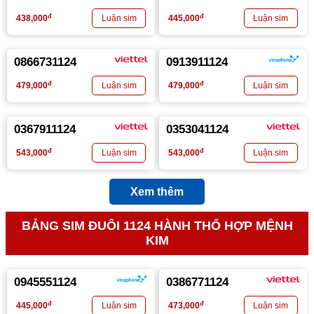
đ
đ
438,000
445,000
0866731124
0913911124
đ
đ
479,000
479,000
0367911124
0353041124
đ
đ
543,000
543,000
Xem thêm
BẢNG SIM ĐUÔI 1124 HÀNH THỔ HỢP MỆNH
KIM
0945551124
0386771124
đ
đ
445,000
473,000