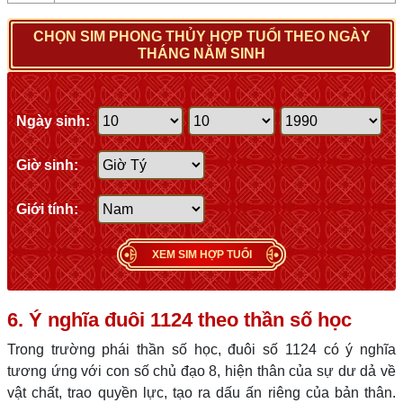
CHỌN SIM PHONG THỦY HỢP TUỔI THEO NGÀY
THÁNG NĂM SINH
Ngày sinh:
Giờ sinh:
Giới tính:
XEM SIM HỢP TUỔI
6. Ý nghĩa đuôi 1124 theo thần số học
Trong trường phái thần số học, đuôi số 1124 có ý nghĩa
tương ứng với con số chủ đạo 8, hiện thân của sự dư dả về
vật chất, trao quyền lực, tạo ra dấu ấn riêng của bản thân.