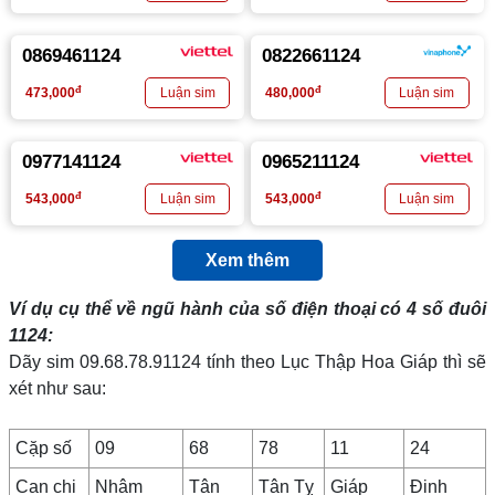
0869461124
0822661124
đ
đ
473,000
480,000
0977141124
0965211124
đ
đ
543,000
543,000
Xem thêm
Ví dụ cụ thể về ngũ hành của số điện thoại có 4 số đuôi
1124
:
Dãy sim 09.68.78.91124 tính theo Lục Thập Hoa Giáp thì sẽ
xét như sau:
Cặp số
09
68
78
11
24
Can chi
Nhâm
Tân
Tân Tỵ
Giáp
Đinh