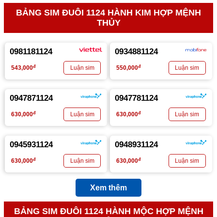
BẢNG SIM ĐUÔI 1124 HÀNH KIM HỢP MỆNH
THỦY
0981181124
0934881124
đ
đ
543,000
550,000
0947871124
0947781124
đ
đ
630,000
630,000
0945931124
0948931124
đ
đ
630,000
630,000
Xem thêm
BẢNG SIM ĐUÔI 1124 HÀNH MỘC HỢP MỆNH