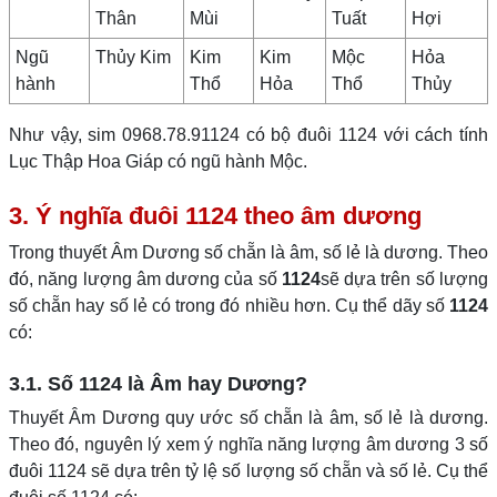
Thân
Mùi
Tuất
Hợi
Ngũ
Thủy Kim
Kim
Kim
Mộc
Hỏa
hành
Thổ
Hỏa
Thổ
Thủy
Như vậy, sim 0968.78.91124 có bộ đuôi 1124 với cách tính
Lục Thập Hoa Giáp có ngũ hành Mộc.
3. Ý nghĩa đuôi 1124 theo âm dương
Trong thuyết Âm Dương số chẵn là âm, số lẻ là dương. Theo
đó, năng lượng âm dương của số
1124
sẽ dựa trên số lượng
số chẵn hay số lẻ có trong đó nhiều hơn. Cụ thể dãy số
1124
có:
3.1. Số 1124 là Âm hay Dương?
Thuyết Âm Dương quy ước số chẵn là âm, số lẻ là dương.
Theo đó, nguyên lý xem ý nghĩa năng lượng âm dương 3 số
đuôi 1124 sẽ dựa trên tỷ lệ số lượng số chẵn và số lẻ. Cụ thể