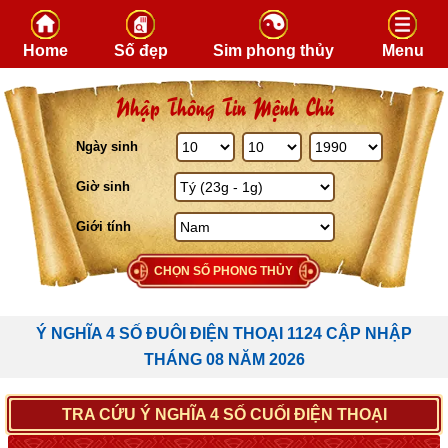
Skip to content
Home
Số đẹp
Sim phong thủy
Menu
Nhập Thông Tin Mệnh Chủ
Ngày sinh
Giờ sinh
Giới tính
CHỌN SỐ PHONG THỦY
Ý NGHĨA 4 SỐ ĐUÔI ĐIỆN THOẠI 1124 CẬP NHẬP
THÁNG 08 NĂM 2026
TRA CỨU Ý NGHĨA 4 SỐ CUỐI ĐIỆN THOẠI