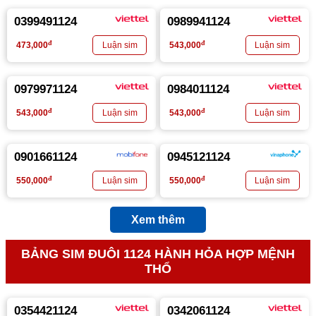
0399491124
0989941124
đ
đ
473,000
543,000
0979971124
0984011124
đ
đ
543,000
543,000
0901661124
0945121124
đ
đ
550,000
550,000
Xem thêm
BẢNG SIM ĐUÔI 1124 HÀNH HỎA HỢP MỆNH
THỔ
0354421124
0342061124