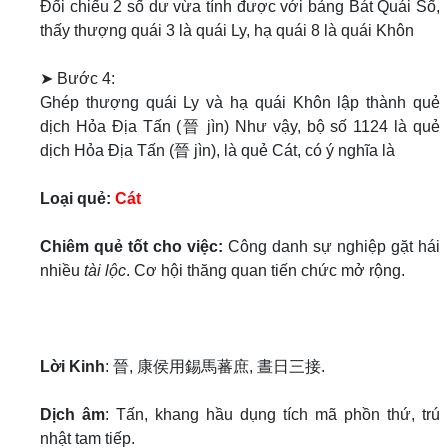
Đối chiếu 2 số dư vừa tính được với bảng Bát Quái Số,
thấy thượng quái 3 là quái Ly, hạ quái 8 là quái Khôn
➤ Bước 4:
Ghép thượng quái Ly và hạ quái Khôn lập thành quẻ
dịch Hỏa Địa Tấn (晉 jìn) Như vậy, bộ số 1124 là quẻ
dịch Hỏa Địa Tấn (晉 jìn), là quẻ Cát, có ý nghĩa là
Loại quẻ:
Cát
Chiêm quẻ tốt cho việc:
Công danh sự nghiệp gặt hái
nhiều
tài lộc
. Cơ hội thăng quan tiến chức mở rộng.
Lời Kinh
: 晉, 康侯用錫馬蕃庶, 晝日三接.
Dịch âm
: Tấn, khang hầu dụng tích mã phồn thứ, trú
nhật tam tiếp.