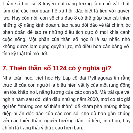
Thần số học số 8 truyền đạt năng lượng làm chủ vật chất,
làm chủ các mối quan hệ xã hội, đặc biệt là tiền với quyền
lực. Hay còn nói, con số chủ đạo 8 có thể giúp bạn cải thiện
những kỹ năng kinh doanh, tạo ra sự dồi dào về tài chính, óc
phán đoán để tạo ra những điều tích cực ở mọi khía cạnh
cuộc sống. Một phần của thần số học 8 là sự nhắc nhở
không được lạm dụng quyền lực, mà điều hòa cân bằng với
tính kỷ luật thì mới tốt.
7. Thiên thần số 1124 có ý nghĩa gì?
Nhà toán học, triết học Hy Lạp cổ đại Pythagoras tin rằng
thực tế của con người là biểu hiện vật lý của một rung động
lan tỏa khắp nơi, năng lượng của các con số. Mà trải qua vài
nghìn năm sau đó, đến đầu những năm 2000, mới có tác giả
gọi tên “những con số thiên thần”, để khám phá những thông
điệp bí ẩn độc đáo của các con số, cho dù bạn gắn chúng
với các thiên thần, người hướng dẫn, tổ tiên, linh hồn, hay
chính là trạng thái ý thức cao hơn bạn.