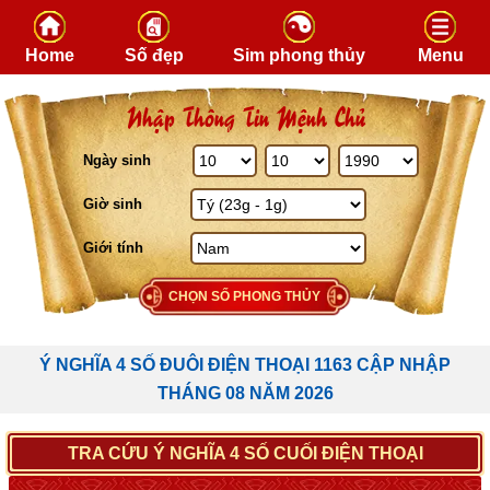
Skip to content
Home
Số đẹp
Sim phong thủy
Menu
Nhập Thông Tin Mệnh Chủ
Ngày sinh
Giờ sinh
Giới tính
CHỌN SỐ PHONG THỦY
Ý NGHĨA 4 SỐ ĐUÔI ĐIỆN THOẠI 1163 CẬP NHẬP
THÁNG 08 NĂM 2026
TRA CỨU Ý NGHĨA 4 SỐ CUỐI ĐIỆN THOẠI