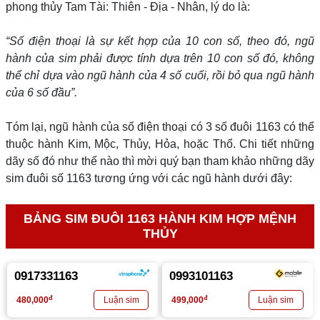
phong thủy Tam Tài: Thiên - Địa - Nhân, lý do là:
“Số điện thoại là sự kết hợp của 10 con số, theo đó, ngũ
hành của sim phải được tính dựa trên 10 con số đó, không
thể chỉ dựa vào ngũ hành của 4 số cuối, rồi bỏ qua ngũ hành
của 6 số đầu”.
Tóm lại, ngũ hành của số điện thoại có 3 số đuôi 1163 có thể
thuộc hành Kim, Mộc, Thủy, Hỏa, hoặc Thổ. Chi tiết những
dãy số đó như thế nào thì mời quý bạn tham khảo những dãy
sim đuôi số 1163 tương ứng với các ngũ hành dưới đây:
BẢNG SIM ĐUÔI 1163 HÀNH KIM HỢP MỆNH
THỦY
0917331163
0993101163
đ
đ
480,000
499,000