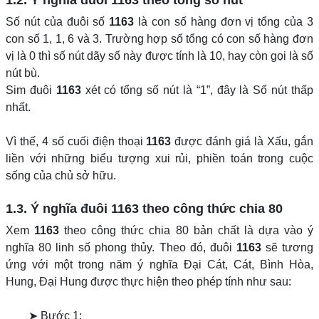
1.2. Ý nghĩa đuôi
1163
theo tổng số nút
Số nút của đuôi số
1163
là con số hàng đơn vị tổng của 3
con số 1, 1, 6 và 3. Trường hợp số tổng có con số hàng đơn
vị là 0 thì số nút dãy số này được tính là 10, hay còn gọi là số
nút bù.
Sim đuôi
1163
xét có tổng số nút là “1”, đây là Số nút thấp
nhất.
Vì thế, 4 số cuối điện thoại
1163
được đánh giá là Xấu, gắn
liền với những biểu tượng xui rủi, phiền toán trong cuộc
sống của chủ sở hữu.
1.3. Ý nghĩa đuôi
1163
theo công thức chia 80
Xem
1163
theo công thức chia 80 bản chất là dựa vào ý
nghĩa 80 linh số phong thủy. Theo đó, đuôi
1163
sẽ tương
ứng với một trong năm ý nghĩa Đại Cát, Cát, Bình Hòa,
Hung, Đại Hung được thực hiện theo phép tính như sau:
➤ Bước 1: