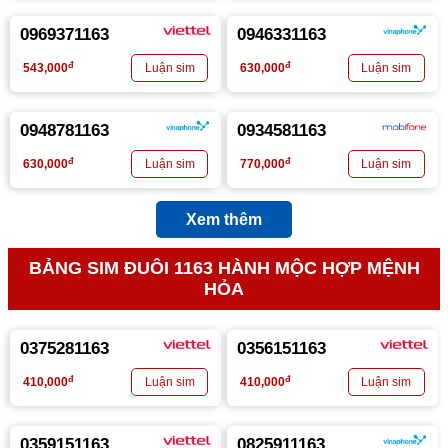
0969371163
0946331163
đ
đ
543,000
630,000
0948781163
0934581163
đ
đ
630,000
770,000
Xem thêm
BẢNG SIM ĐUÔI 1163 HÀNH MỘC HỢP MỆNH
HỎA
0375281163
0356151163
đ
đ
410,000
410,000
0359151163
0825911163