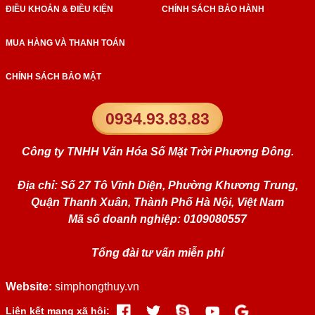
ĐIỀU KHOẢN & ĐIỀU KIỆN
CHÍNH SÁCH BẢO HÀNH
MUA HÀNG VÀ THANH TOÁN
CHÍNH SÁCH BẢO MẬT
0934.93.83.83
Công ty TNHH Văn Hóa Số Mặt Trời Phương Đông.
Địa chỉ: Số 27 Tô Vĩnh Diện, Phường Khương Trung,
Quận Thanh Xuân, Thành Phố Hà Nội, Việt Nam
Mã số doanh nghiệp: 0109080557
Tổng đài tư vấn miễn phí
Website:
simphongthuy.vn
Liên kết mạng xã hội: