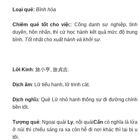
Loại quẻ:
Bình hòa
Chiêm quẻ tốt cho việ
c: Công danh sự nghiệp, tình
duyên, hôn nhân, thi cử học hành kết quả mức độ trung
bình.
Tốt
nhất cho
xuất hành và khởi sự.
Lời Kinh
: 旅小亨, 旅貞吉.
Dịch âm
: Lữ tiểu hanh, lữ trinh cát.
Dịch nghĩ
a: Quẻ Lữ nhỏ hanh thông sự đi đường chính
bền tốt.
Tượng quẻ
: Ngoại quái
Ly
, nội quái
Cấn
có nghĩa là lửa
ở núi thì chiếu sáng ra xa còn hễ đi nơi khác thì lại bị u
tối.