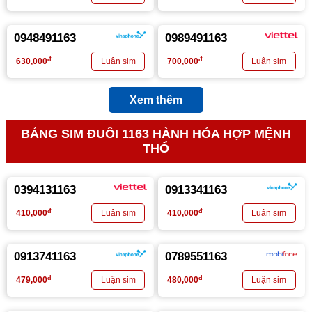
0948491163
0989491163
đ
đ
630,000
700,000
Xem thêm
BẢNG SIM ĐUÔI 1163 HÀNH HỎA HỢP MỆNH
THỔ
0394131163
0913341163
đ
đ
410,000
410,000
0913741163
0789551163
đ
đ
479,000
480,000