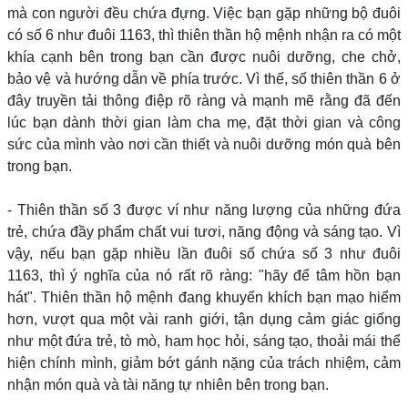
mà con người đều chứa đựng. Việc bạn gặp những bộ đuôi
có số 6 như đuôi 1163, thì thiên thần hộ mệnh nhận ra có một
khía cạnh bên trong bạn cần được nuôi dưỡng, che chở,
bảo vệ và hướng dẫn về phía trước. Vì thế, số thiên thần 6 ở
đây truyền tải thông điệp rõ ràng và mạnh mẽ rằng đã đến
lúc bạn dành thời gian làm cha mẹ, đặt thời gian và công
sức của mình vào nơi cần thiết và nuôi dưỡng món quà bên
trong bạn.
- Thiên thần số 3 được ví như năng lượng của những đứa
trẻ, chứa đầy phẩm chất vui tươi, năng động và sáng tạo. Vì
vậy, nếu bạn gặp nhiều lần đuôi số chứa số 3 như đuôi
1163, thì ý nghĩa của nó rất rõ ràng: "hãy để tâm hồn bạn
hát". Thiên thần hộ mệnh đang khuyến khích bạn mạo hiểm
hơn, vượt qua một vài ranh giới, tận dụng cảm giác giống
như một đứa trẻ, tò mò, ham học hỏi, sáng tạo, thoải mái thể
hiện chính mình, giảm bớt gánh nặng của trách nhiệm, cảm
nhận món quà và tài năng tự nhiên bên trong bạn.