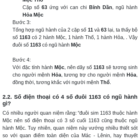
Cặp số
63
ứng với can chi
Bính Dần
, ngũ hành
Hỏa Mộc
Bước 3:
Tổng hợp ngũ hành của 2 cặp số
11
và
63
lại, ta thấy bộ
số
1163
có 2 hành Mộc, 1 hành Thổ, 1 hành Hỏa, . Vậy
đuôi số
1163
có ngũ hành
Mộc
Bước 4:
Với đặc tính hành
Mộc
, nên dãy số
1163
sẽ tương sinh
cho người mệnh
Hỏa
, tương trợ cho người mệnh
Hỏa
,
đồng thời, tương khắc với người mệnh
Thổ
.
2.2. Số điện thoại có 4 số đuôi 1163 có ngũ hành
gì?
Có nhiều người quan niệm rằng: “đuôi sim 1163 thuộc hành
Mộc nên số điện thoại có 3 số cuối 1163 cũng thuộc ngũ
hành Mộc. Tuy nhiên, quan niệm này vướng nhiều thiết sót
so với quan điểm toàn diện của Mác - Lênin, hay thuyết