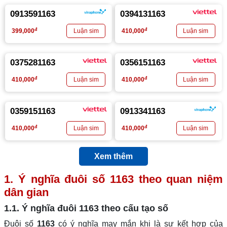
0913591163
0394131163
đ
đ
399,000
410,000
0375281163
0356151163
đ
đ
410,000
410,000
0359151163
0913341163
đ
đ
410,000
410,000
Xem thêm
1. Ý nghĩa đuôi số
1163
theo quan niệm
dân gian
1.1. Ý nghĩa đuôi
1163
theo cấu tạo số
Đuôi số
1163
có ý nghĩa may mắn khi là sự kết hợp của