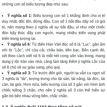
những con số biểu tượng đẹp như sau:
Ý nghĩa số 1:
Biểu tượng con số 1 khẳng định cho vị trí
duy nhất, độc tôn, đứng đầu. Con số 1 bắt đầu dãy số có giá
trị, nên mang theo ý nghĩa về sự bắt đầu, ví như một chiếc
đòn bẩy thúc đẩy con người, mang nhiều triển vọng phát
triển trong tương lai.
Ý nghĩa số 6:
Từ điển Hán Văn đọc số 6 là "Lục", gần âm
với từ "Lộc", chỉ của cải, châu báo, tiền bạc. Bên cạnh đó,
xét theo cách viết số 6 là một nét cong uốn vào trong, mang
dụng ý lộc tràn vào nhà, càng làm tăng thêm ý nghĩa Lộc của
số 6 chủ về sự giàu sang, phú quý.
Ý nghĩa số 3:
Từ trước đến giờ, người ta vẫn ca ngợi số
3 nghĩa là "tài", tượng trưng cho tài sản, tài năng, tài đức, tài
cán, tài giỏi. Hơn nữa, biểu tượng của số 3 gắn với hình ảnh
chiếc kiềng 3 chân, cho nên ý nghĩa số 3 còn thể hiện sự
gắn bó bên nhau vững bền, chắc chắn.