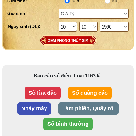
Nam
Nữ
Giới tính:
Giờ sinh:
XEM PHONG THỦY SIM
Báo cáo số điện thoại 1163 là:
Số lừa đảo
Số quảng cáo
Nháy máy
Làm phiền, Quấy rối
Số bình thường