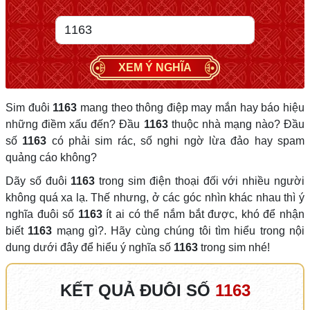
XEM Ý NGHĨA
Sim đuôi
1163
mang theo thông điệp may mắn hay báo hiệu
những điềm xấu đến? Đầu
1163
thuộc nhà mạng nào? Đầu
số
1163
có phải sim rác, số nghi ngờ lừa đảo hay spam
quảng cáo không?
Dãy số đuôi
1163
trong sim điện thoại đối với nhiều người
không quá xa lạ. Thế nhưng, ở các góc nhìn khác nhau thì ý
nghĩa đuôi số
1163
ít ai có thể nắm bắt được, khó để nhận
biết
1163
mạng gì?. Hãy cùng chúng tôi tìm hiểu trong nội
dung dưới đây để hiểu ý nghĩa số
1163
trong sim nhé!
KẾT QUẢ ĐUÔI SỐ
1163