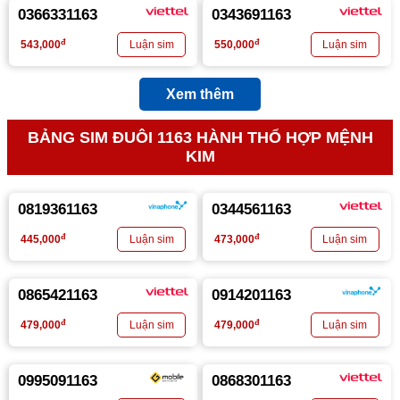
0366331163
0343691163
đ
đ
543,000
550,000
Xem thêm
BẢNG SIM ĐUÔI 1163 HÀNH THỔ HỢP MỆNH
KIM
0819361163
0344561163
đ
đ
445,000
473,000
0865421163
0914201163
đ
đ
479,000
479,000
0995091163
0868301163