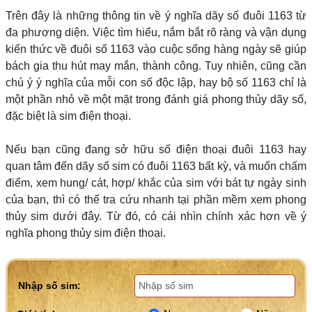
Trên đây là những thông tin về ý nghĩa dãy số đuôi 1163 từ
đa phương diện. Việc tìm hiểu, nắm bắt rõ ràng và vận dụng
kiến thức về đuôi số 1163 vào cuộc sống hàng ngày sẽ giúp
bách gia thu hút may mắn, thành công. Tuy nhiên, cũng cần
chú ý ý nghĩa của mỗi con số độc lập, hay bộ số 1163 chỉ là
một phần nhỏ về một mặt trong đánh giá phong thủy dãy số,
đặc biệt là sim điện thoại.
Nếu bạn cũng đang sở hữu số điện thoại đuôi 1163 hay
quan tâm đến dãy số sim có đuôi 1163 bất kỳ, và muốn chấm
điểm, xem hung/ cát, hợp/ khắc của sim với bát tự ngày sinh
của bạn, thì có thể tra cứu nhanh tại phần mềm xem phong
thủy sim dưới đây. Từ đó, có cái nhìn chính xác hơn về ý
nghĩa phong thủy sim điện thoại.
Nhập số sim: