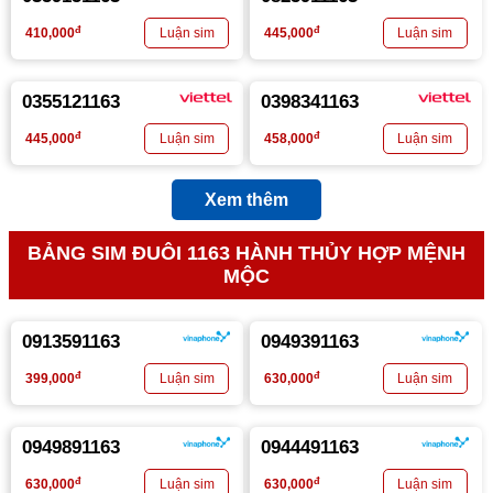
đ
đ
410,000
445,000
0355121163
0398341163
đ
đ
445,000
458,000
Xem thêm
BẢNG SIM ĐUÔI 1163 HÀNH THỦY HỢP MỆNH
MỘC
0913591163
0949391163
đ
đ
399,000
630,000
0949891163
0944491163
đ
đ
630,000
630,000