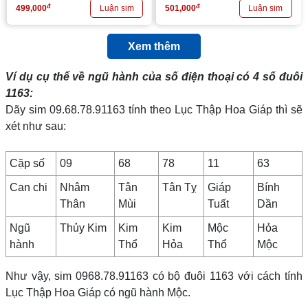
đ
đ
499,000
501,000
Xem thêm
Ví dụ cụ thể về ngũ hành của số điện thoại có 4 số đuôi
1163
:
Dãy sim 09.68.78.91163 tính theo Lục Thập Hoa Giáp thì sẽ
xét như sau:
Cặp số
09
68
78
11
63
Can chi
Nhâm
Tân
Tân Tỵ
Giáp
Bính
Thân
Mùi
Tuất
Dần
Ngũ
Thủy Kim
Kim
Kim
Mộc
Hỏa
hành
Thổ
Hỏa
Thổ
Mộc
Như vậy, sim 0968.78.91163 có bộ đuôi 1163 với cách tính
Lục Thập Hoa Giáp có ngũ hành Mộc.