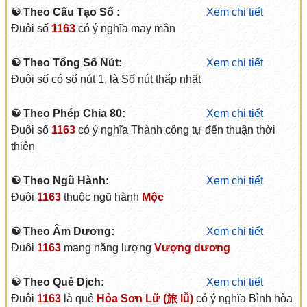
☯ Theo Cấu Tạo Số :
Xem chi tiết
Đuôi số
1163
có ý nghĩa may mắn
☯ Theo Tổng Số Nút:
Xem chi tiết
Đuôi số có số nút 1, là Số nút thấp nhất
☯ Theo Phép Chia 80:
Xem chi tiết
Đuôi số
1163
có ý nghĩa Thành công tự đến thuận thời
thiên
☯ Theo Ngũ Hành:
Xem chi tiết
Đuôi
1163
thuộc ngũ hành
Mộc
☯ Theo Âm Dương:
Xem chi tiết
Đuôi
1163
mang năng lượng
Vượng dương
☯ Theo Quẻ Dịch:
Xem chi tiết
Đuôi
1163
là quẻ
Hỏa Sơn Lữ (旅 lǚ)
có ý nghĩa Bình hòa