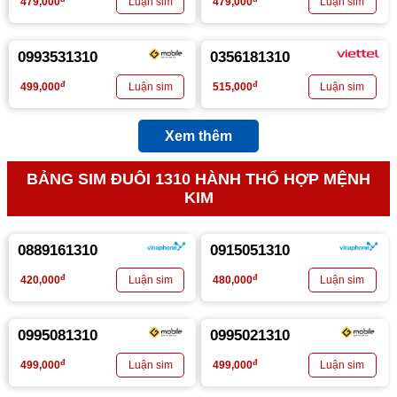
479,000
479,000
0993531310
0356181310
đ
đ
499,000
515,000
Xem thêm
BẢNG SIM ĐUÔI 1310 HÀNH THỔ HỢP MỆNH
KIM
0889161310
0915051310
đ
đ
420,000
480,000
0995081310
0995021310
đ
đ
499,000
499,000