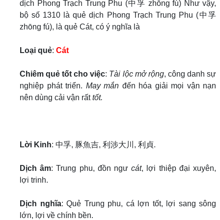
dịch Phong Trạch Trung Phu (中孚 zhōng fú) Như vậy,
bộ số 1310 là quẻ dịch Phong Trạch Trung Phu (中孚
zhōng fú), là quẻ Cát, có ý nghĩa là
Loại quẻ
:
Cát
Chiêm quẻ tốt cho việc
:
Tài lộc mở rộng
, công danh sự
nghiệp phát triển.
May mắn
đến hóa giải mọi vận nạn
nên dùng cải vận rất
tốt.
Lời Kinh
: 中孚, 豚魚吉, 利涉大川, 利貞.
Dịch âm
: Trung phu, đồn ngư
cát
, lợi thiệp đại xuyên,
lợi trinh.
Dịch nghĩa
: Quẻ Trung phu, cá lợn tốt, lợi sang sông
lớn, lợi về chính bền.