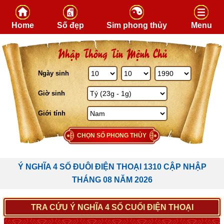
Skip to content
Home
Số đẹp
Sim phong thủy
Menu
Nhập Thông Tin Mệnh Chủ
Ngày sinh
Giờ sinh
Giới tính
CHỌN SỐ PHONG THỦY
Ý NGHĨA 4 SỐ ĐUÔI ĐIỆN THOẠI 1310 CẬP NHẬP
THÁNG 08 NĂM 2026
TRA CỨU Ý NGHĨA 4 SỐ CUỐI ĐIỆN THOẠI