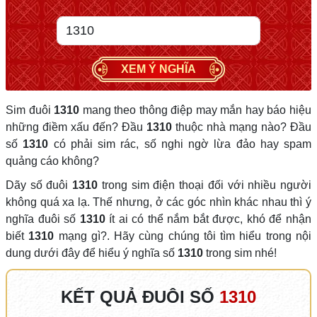
XEM Ý NGHĨA
Sim đuôi
1310
mang theo thông điệp may mắn hay báo hiệu
những điềm xấu đến? Đầu
1310
thuộc nhà mạng nào? Đầu
số
1310
có phải sim rác, số nghi ngờ lừa đảo hay spam
quảng cáo không?
Dãy số đuôi
1310
trong sim điện thoại đối với nhiều người
không quá xa lạ. Thế nhưng, ở các góc nhìn khác nhau thì ý
nghĩa đuôi số
1310
ít ai có thể nắm bắt được, khó để nhận
biết
1310
mạng gì?. Hãy cùng chúng tôi tìm hiểu trong nội
dung dưới đây để hiểu ý nghĩa số
1310
trong sim nhé!
KẾT QUẢ ĐUÔI SỐ
1310