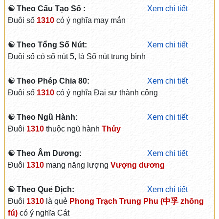
☯ Theo Cấu Tạo Số :
Xem chi tiết
Đuôi số
1310
có ý nghĩa may mắn
☯ Theo Tổng Số Nút:
Xem chi tiết
Đuôi số có số nút 5, là Số nút trung bình
☯ Theo Phép Chia 80:
Xem chi tiết
Đuôi số
1310
có ý nghĩa Đại sự thành công
☯ Theo Ngũ Hành:
Xem chi tiết
Đuôi
1310
thuộc ngũ hành
Thủy
☯ Theo Âm Dương:
Xem chi tiết
Đuôi
1310
mang năng lượng
Vượng dương
☯ Theo Quẻ Dịch:
Xem chi tiết
Đuôi
1310
là quẻ
Phong Trạch Trung Phu (中孚 zhōng
fú)
có ý nghĩa Cát