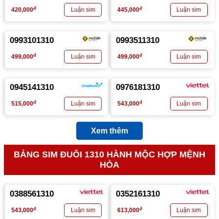
đ
đ
420,000
445,000
0993101310
0993511310
đ
đ
499,000
499,000
0945141310
0976181310
đ
đ
515,000
543,000
Xem thêm
BẢNG SIM ĐUÔI 1310 HÀNH MỘC HỢP MỆNH
HỎA
0388561310
0352161310
đ
đ
543,000
613,000