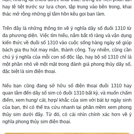
hay tê liệt trước sự lựa chọn, tập trung vào bên trong, khai
thác mở rộng những gì tâm hồn kêu gọi bạn làm.
Trên đây là những thông tin về ý nghĩa dãy số đuôi 1310 từ
đa phương diện. Việc tìm hiểu, nắm bắt rõ ràng và vận dụng
kiến thức về đuôi số 1310 vào cuộc sống hàng ngày sẽ giúp
bách gia thu hút may mắn, thành công. Tuy nhiên, cũng cần
chú ý ý nghĩa của mỗi con số độc lập, hay bộ số 1310 chỉ là
một phần nhỏ về một mặt trong đánh giá phong thủy dãy số,
đặc biệt là sim điện thoại.
Nếu bạn cũng đang sở hữu số điện thoại đuôi 1310 hay
quan tâm đến dãy số sim có đuôi 1310 bất kỳ, và muốn chấm
điểm, xem hung/ cát, hợp/ khắc của sim với bát tự ngày sinh
của bạn, thì có thể tra cứu nhanh tại phần mềm xem phong
thủy sim dưới đây. Từ đó, có cái nhìn chính xác hơn về ý
nghĩa phong thủy sim điện thoại.