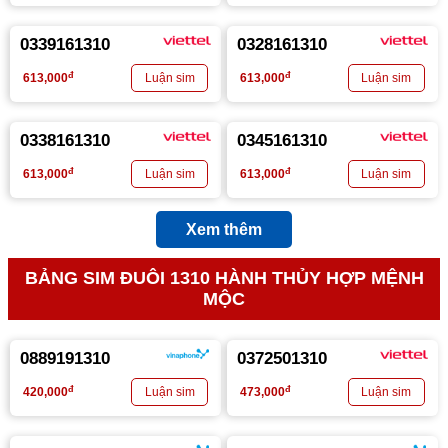
0339161310
0328161310
đ
đ
613,000
613,000
0338161310
0345161310
đ
đ
613,000
613,000
Xem thêm
BẢNG SIM ĐUÔI 1310 HÀNH THỦY HỢP MỆNH
MỘC
0889191310
0372501310
đ
đ
420,000
473,000