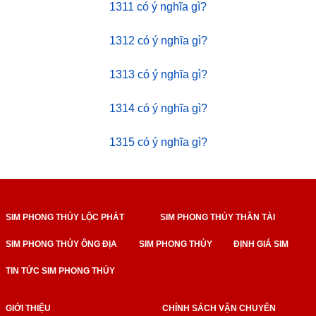
1311 có ý nghĩa gì?
1312 có ý nghĩa gì?
1313 có ý nghĩa gì?
1314 có ý nghĩa gì?
1315 có ý nghĩa gì?
SIM PHONG THỦY LỘC PHÁT
SIM PHONG THỦY THẦN TÀI
SIM PHONG THỦY ÔNG ĐỊA
SIM PHONG THỦY
ĐỊNH GIÁ SIM
TIN TỨC SIM PHONG THỦY
GIỚI THIỆU
CHÍNH SÁCH VẬN CHUYỂN