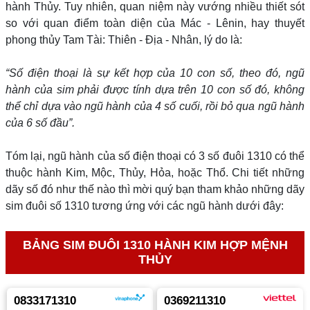
hành Thủy. Tuy nhiên, quan niệm này vướng nhiều thiết sót
so với quan điểm toàn diện của Mác - Lênin, hay thuyết
phong thủy Tam Tài: Thiên - Địa - Nhân, lý do là:
“Số điện thoại là sự kết hợp của 10 con số, theo đó, ngũ
hành của sim phải được tính dựa trên 10 con số đó, không
thể chỉ dựa vào ngũ hành của 4 số cuối, rồi bỏ qua ngũ hành
của 6 số đầu”.
Tóm lại, ngũ hành của số điện thoại có 3 số đuôi 1310 có thể
thuộc hành Kim, Mộc, Thủy, Hỏa, hoặc Thổ. Chi tiết những
dãy số đó như thế nào thì mời quý bạn tham khảo những dãy
sim đuôi số 1310 tương ứng với các ngũ hành dưới đây:
BẢNG SIM ĐUÔI 1310 HÀNH KIM HỢP MỆNH
THỦY
0833171310
0369211310