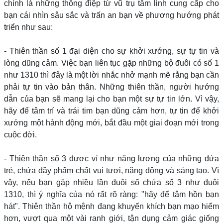
chính là những thông điệp từ vũ trụ tâm linh cung cấp cho
bạn cái nhìn sâu sắc và trấn an bạn về phương hướng phát
triển như sau:
- Thiên thần số 1 đại diện cho sự khởi xướng, sự tự tin và
lòng dũng cảm. Việc bạn liên tục gặp những bộ đuôi có số 1
như 1310 thì đây là một lời nhắc nhở mạnh mẽ rằng bạn cần
phải tự tin vào bản thân. Những thiên thần, người hướng
dẫn của bạn sẽ mang lại cho bạn một sự tự tin lớn. Vì vậy,
hãy để tâm trí và trái tim bạn dũng cảm hơn, tự tin để khởi
xướng một hành động mới, bắt đầu một giai đoạn mới trong
cuộc đời.
- Thiên thần số 3 được ví như năng lượng của những đứa
trẻ, chứa đầy phẩm chất vui tươi, năng động và sáng tạo. Vì
vậy, nếu bạn gặp nhiều lần đuôi số chứa số 3 như đuôi
1310, thì ý nghĩa của nó rất rõ ràng: "hãy để tâm hồn bạn
hát". Thiên thần hộ mệnh đang khuyến khích bạn mạo hiểm
hơn, vượt qua một vài ranh giới, tận dụng cảm giác giống