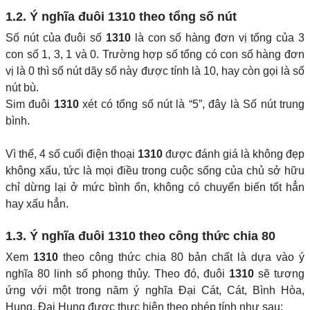
1.2. Ý nghĩa đuôi
1310
theo tổng số nút
Số nút của đuôi số
1310
là con số hàng đơn vị tổng của 3
con số 1, 3, 1 và 0. Trường hợp số tổng có con số hàng đơn
vị là 0 thì số nút dãy số này được tính là 10, hay còn gọi là số
nút bù.
Sim đuôi
1310
xét có tổng số nút là “5”, đây là Số nút trung
bình.
Vì thế, 4 số cuối điện thoại
1310
được đánh giá là không đẹp
không xấu, tức là mọi điều trong cuộc sống của chủ sở hữu
chỉ dừng lại ở mức bình ổn, không có chuyển biến tốt hẳn
hay xấu hẳn.
1.3. Ý nghĩa đuôi
1310
theo công thức chia 80
Xem
1310
theo công thức chia 80 bản chất là dựa vào ý
nghĩa 80 linh số phong thủy. Theo đó, đuôi
1310
sẽ tương
ứng với một trong năm ý nghĩa Đại Cát, Cát, Bình Hòa,
Hung, Đại Hung được thực hiện theo phép tính như sau: