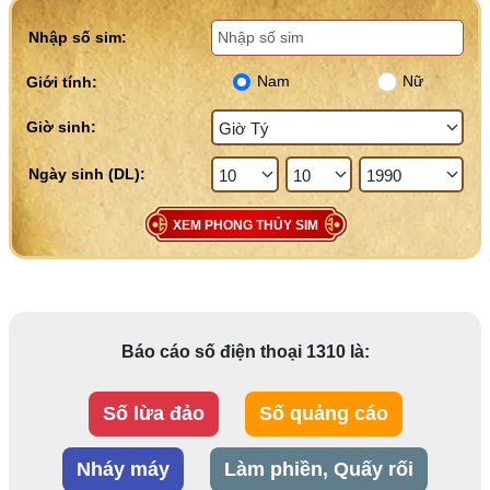
Nhập số sim:
Nam
Nữ
Giới tính:
Giờ sinh:
XEM PHONG THỦY SIM
Báo cáo số điện thoại 1310 là:
Số lừa đảo
Số quảng cáo
Nháy máy
Làm phiền, Quấy rối