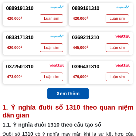
0889191310
0889161310
đ
đ
420,000
420,000
0833171310
0369211310
đ
đ
420,000
445,000
0372501310
0396431310
đ
đ
473,000
479,000
Xem thêm
1. Ý nghĩa đuôi số
1310
theo quan niệm
dân gian
1.1. Ý nghĩa đuôi
1310
theo cấu tạo số
Đuôi số
1310
có ý nghĩa may mắn khi là sự kết hợp của