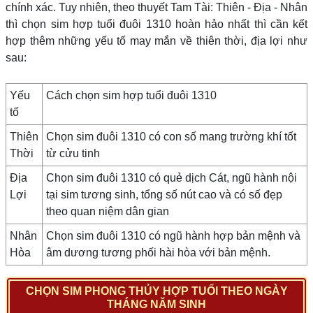
chính xác. Tuy nhiên, theo thuyết Tam Tài: Thiên - Địa - Nhân
thì chọn sim hợp tuổi đuôi 1310 hoàn hảo nhất thì cần kết
hợp thêm những yếu tố may mắn về thiên thời, địa lợi như
sau:
Yếu
Cách chọn sim hợp tuổi đuôi 1310
tố
Thiên
Chọn sim đuôi 1310 có con số mang trường khí tốt
Thời
từ cửu tinh
Địa
Chọn sim đuôi 1310 có quẻ dịch Cát, ngũ hành nội
Lợi
tại sim tương sinh, tổng số nút cao và có số đẹp
theo quan niệm dân gian
Nhân
Chọn sim đuôi 1310 có ngũ hành hợp bản mệnh và
Hòa
âm dương tương phối hài hòa với bản mệnh.
CHỌN SIM PHONG THỦY HỢP TUỔI THEO NGÀY
THÁNG NĂM SINH