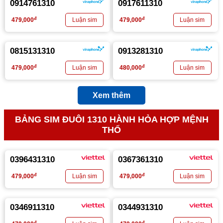
0914761310
0917611310
đ
đ
479,000
479,000
0815131310
0913281310
đ
đ
479,000
480,000
Xem thêm
BẢNG SIM ĐUÔI 1310 HÀNH HỎA HỢP MỆNH
THỔ
0396431310
0367361310
đ
đ
479,000
479,000
0346911310
0344931310
đ
đ