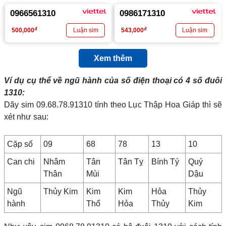
0966561310
0986171310
đ
đ
500,000
543,000
Xem thêm
Ví dụ cụ thể về ngũ hành của số điện thoại có 4 số đuôi
1310
:
Dãy sim 09.68.78.91310 tính theo Lục Thập Hoa Giáp thì sẽ
xét như sau:
Cặp số
09
68
78
13
10
Can chi
Nhâm
Tân
Tân Tỵ
Bính Tý
Quý
Thân
Mùi
Dậu
Ngũ
Thủy Kim
Kim
Kim
Hỏa
Thủy
hành
Thổ
Hỏa
Thủy
Kim