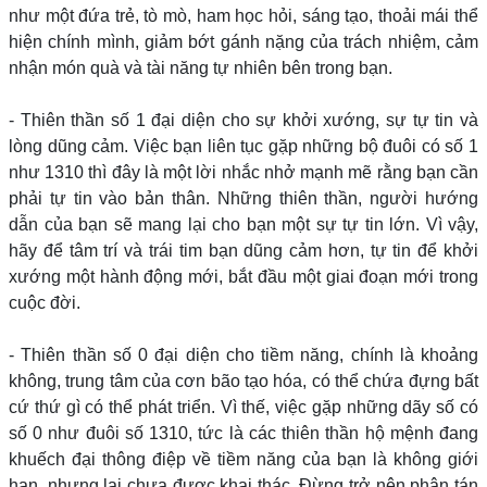
như một đứa trẻ, tò mò, ham học hỏi, sáng tạo, thoải mái thể
hiện chính mình, giảm bớt gánh nặng của trách nhiệm, cảm
nhận món quà và tài năng tự nhiên bên trong bạn.
- Thiên thần số 1 đại diện cho sự khởi xướng, sự tự tin và
lòng dũng cảm. Việc bạn liên tục gặp những bộ đuôi có số 1
như 1310 thì đây là một lời nhắc nhở mạnh mẽ rằng bạn cần
phải tự tin vào bản thân. Những thiên thần, người hướng
dẫn của bạn sẽ mang lại cho bạn một sự tự tin lớn. Vì vậy,
hãy để tâm trí và trái tim bạn dũng cảm hơn, tự tin để khởi
xướng một hành động mới, bắt đầu một giai đoạn mới trong
cuộc đời.
- Thiên thần số 0 đại diện cho tiềm năng, chính là khoảng
không, trung tâm của cơn bão tạo hóa, có thể chứa đựng bất
cứ thứ gì có thể phát triển. Vì thế, việc gặp những dãy số có
số 0 như đuôi số 1310, tức là các thiên thần hộ mệnh đang
khuếch đại thông điệp về tiềm năng của bạn là không giới
hạn, nhưng lại chưa được khai thác. Đừng trở nên phân tán