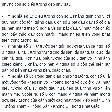
những con số biểu tượng đẹp như sau:
Ý nghĩa số 1:
Biểu tượng con số 1 khẳng định cho vị trí
duy nhất, độc tôn, đứng đầu. Con số 1 bắt đầu dãy số có giá
trị, nên mang theo ý nghĩa về sự bắt đầu, ví như một chiếc
đòn bẩy thúc đẩy con người, mang nhiều triển vọng phát
triển trong tương lai.
Ý nghĩa số 3:
Từ trước đến giờ, người ta vẫn ca ngợi số
3 nghĩa là "tài", tượng trưng cho tài sản, tài năng, tài đức, tài
cán, tài giỏi. Hơn nữa, biểu tượng của số 3 gắn với hình ảnh
chiếc kiềng 3 chân, cho nên ý nghĩa số 3 còn thể hiện sự
gắn bó bên nhau vững bền, chắc chắn.
Ý nghĩa số 0:
Trong dân gian phương Đông, con số 0 là
một vòng tròn khép kín với khoảng trống vô cực ở giữa, như
biểu tượng của sự khởi đầu hứa hẹn quá trình vươn lên
mạnh mẽ. Ngoài ra, số 0 còn mang ý nghĩa về niềm mong
đợi, biểu tượng của cảnh giới cao nhất trong kiếp Nhân Sinh
"Không Tham - Không Sân - Không Si" trong Phật Giáo.