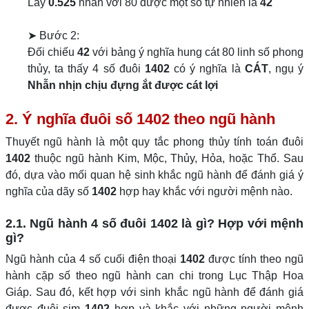
Lấy
0.525
nhân với 80 được một số tự nhiên là
42
➤ Bước 2:
Đối chiếu
42
với bảng ý nghĩa hung cát 80 linh số phong
thủy, ta thấy 4 số đuôi
1402
có ý nghĩa là
CÁT
, ngụ ý
Nhẫn nhịn chịu đựng ắt được cát lợi
2. Ý nghĩa đuôi số 1402 theo ngũ hành
Thuyết ngũ hành là một quy tắc phong thủy tính toán đuôi
1402
thuộc ngũ hành Kim, Mộc, Thủy, Hỏa, hoặc Thổ. Sau
đó, dựa vào mối quan hệ sinh khắc ngũ hành để đánh giá ý
nghĩa của dãy số
1402
hợp hay khắc với người mệnh nào.
2.1. Ngũ hành 4 số đuôi 1402 là gì? Hợp với mệnh
gì?
Ngũ hành của 4 số cuối điện thoại
1402
được tính theo ngũ
hành cặp số theo ngũ hành can chi trong Lục Thập Hoa
Giáp. Sau đó, kết hợp với sinh khắc ngũ hành để đánh giá
được đuôi sim
1402
hợp và khắc với những người mệnh