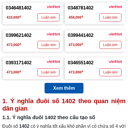
0346481402
0348781402
đ
đ
410,000
458,000
0399621402
0399441402
đ
đ
473,000
473,000
0393171402
0346551402
đ
đ
473,000
473,000
Xem thêm
1. Ý nghĩa đuôi số
1402
theo quan niệm
dân gian
1.1. Ý nghĩa đuôi
1402
theo cấu tạo số
Đuôi số
1402
có ý nghĩa tốt xấu khó phân vì có chứa số 4 với