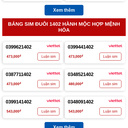
Xem thêm
BẢNG SIM ĐUÔI 1402 HÀNH MỘC HỢP MỆNH
HỎA
0399621402
0399441402
đ
đ
473,000
473,000
0387711402
0348521402
đ
đ
473,000
480,000
0399141402
0348091402
đ
đ
543,000
543,000
Xem thêm