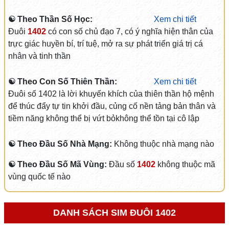
☯ Theo Thần Số Học:
Xem chi tiết
Đuôi
1402
có con số chủ đạo 7, có ý nghĩa hiện thân của
trực giác huyền bí, trí tuệ, mở ra sự phát triển giá trị cá
nhân và tinh thần
☯ Theo Con Số Thiên Thần:
Xem chi tiết
Đuôi số 1402 là lời khuyến khích của thiên thần hộ mệnh
để thúc đẩy tự tin khởi đầu, củng cố nền tảng bản thân và
tiềm năng không thể bị vứt bỏkhông thể tồn tại cô lập
☯ Theo Đầu Số Nhà Mạng:
Không thuộc nhà mạng nào
☯ Theo Đầu Số Mã Vùng:
Đầu số
1402
không thuộc mã
vùng quốc tế nào
DANH SÁCH SIM ĐUÔI 1402