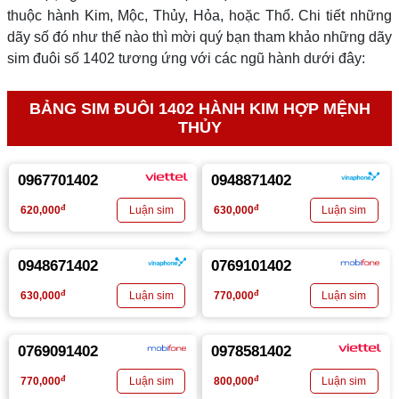
thuộc hành Kim, Mộc, Thủy, Hỏa, hoặc Thổ. Chi tiết những
dãy số đó như thế nào thì mời quý bạn tham khảo những dãy
sim đuôi số 1402 tương ứng với các ngũ hành dưới đây:
BẢNG SIM ĐUÔI 1402 HÀNH KIM HỢP MỆNH
THỦY
0967701402
0948871402
đ
đ
620,000
630,000
0948671402
0769101402
đ
đ
630,000
770,000
0769091402
0978581402
đ
đ
770,000
800,000