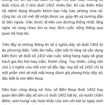
đuôi chứa số 2 như đuôi 1402 nhiều lần, thì các thiên thần
hộ mệnh đang khuyến khích bạn hãy hào phóng chia sẻ,
cộng tác và cởi mở để nhận được sự giúp đỡ và hướng dẫn
từ bên ngoài. Việc bước đi trên con đường thống nhất, lắng
nghe và cùng nhau tìm ra mục đích cuộc sống thông qua
quan hệ hợp tác.
Trên đây là những thông tin về ý nghĩa dãy số đuôi 1402 từ
đa phương diện. Việc tìm hiểu, nắm bắt rõ ràng và vận dụng
kiến thức về đuôi số 1402 vào cuộc sống hàng ngày sẽ giúp
bách gia thu hút may mắn, thành công. Tuy nhiên, cũng cần
chú ý ý nghĩa của mỗi con số độc lập, hay bộ số 1402 chỉ là
một phần nhỏ về một mặt trong đánh giá phong thủy dãy số,
đặc biệt là sim điện thoại.
Nếu bạn cũng đang sở hữu số điện thoại đuôi 1402 hay
quan tâm đến dãy số sim có đuôi 1402 bất kỳ, và muốn chấm
điểm, xem hung/ cát, hợp/ khắc của sim với bát tự ngày sinh