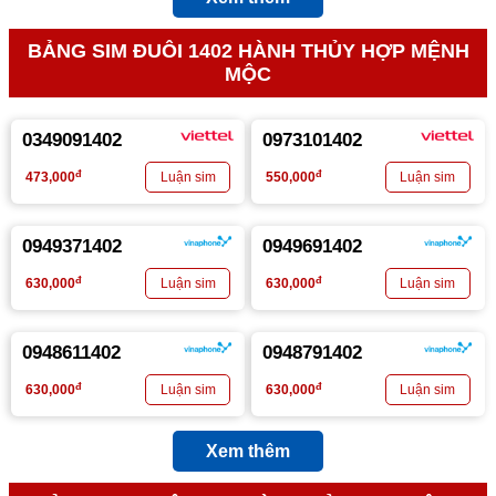
BẢNG SIM ĐUÔI 1402 HÀNH THỦY HỢP MỆNH
MỘC
0349091402
0973101402
đ
đ
473,000
550,000
0949371402
0949691402
đ
đ
630,000
630,000
0948611402
0948791402
đ
đ
630,000
630,000
Xem thêm