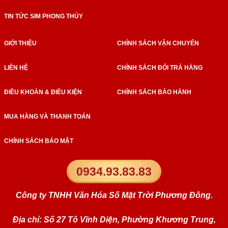
TIN TỨC SIM PHONG THỦY
GIỚI THIỆU
CHÍNH SÁCH VẬN CHUYỂN
LIÊN HỆ
CHÍNH SÁCH ĐỔI TRẢ HÀNG
ĐIỀU KHOẢN & ĐIỀU KIỆN
CHÍNH SÁCH BẢO HÀNH
MUA HÀNG VÀ THANH TOÁN
CHÍNH SÁCH BẢO MẬT
0934.93.83.83
Công ty TNHH Văn Hóa Số Mặt Trời Phương Đông.
Địa chỉ: Số 27 Tô Vĩnh Diện, Phường Khương Trung,