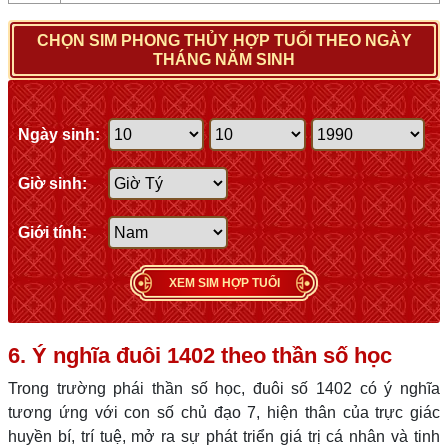
CHỌN SIM PHONG THỦY HỢP TUỔI THEO NGÀY
THÁNG NĂM SINH
Ngày sinh:
Giờ sinh:
Giới tính:
XEM SIM HỢP TUỔI
6. Ý nghĩa đuôi 1402 theo thần số học
Trong trường phái thần số học, đuôi số 1402 có ý nghĩa
tương ứng với con số chủ đạo 7, hiện thân của trực giác
huyền bí, trí tuệ, mở ra sự phát triển giá trị cá nhân và tinh