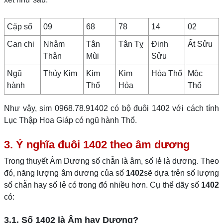
Cặp số
09
68
78
14
02
Can chi
Nhâm
Tân
Tân Tỵ
Đinh
Ất Sửu
Thân
Mùi
Sửu
Ngũ
Thủy Kim
Kim
Kim
Hỏa Thổ
Mộc
hành
Thổ
Hỏa
Thổ
Như vậy, sim 0968.78.91402 có bộ đuôi 1402 với cách tính
Lục Thập Hoa Giáp có ngũ hành Thổ.
3. Ý nghĩa đuôi 1402 theo âm dương
Trong thuyết Âm Dương số chẵn là âm, số lẻ là dương. Theo
đó, năng lượng âm dương của số
1402
sẽ dựa trên số lượng
số chẵn hay số lẻ có trong đó nhiều hơn. Cụ thể dãy số
1402
có:
3.1. Số 1402 là Âm hay Dương?