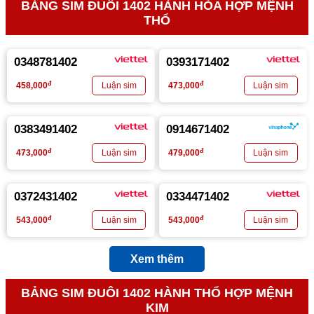
BẢNG SIM ĐUÔI 1402 HÀNH HỎA HỢP MỆNH
THỔ
0348781402
0393171402
đ
đ
458,000
473,000
0383491402
0914671402
đ
đ
473,000
479,000
0372431402
0334471402
đ
đ
543,000
543,000
Xem thêm
BẢNG SIM ĐUÔI 1402 HÀNH THỔ HỢP MỆNH
KIM