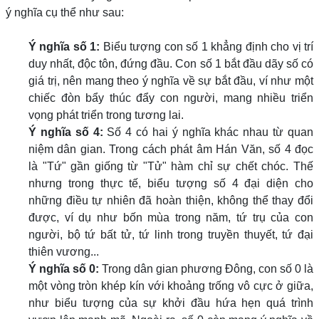
ý nghĩa cụ thể như sau:
Ý nghĩa số 1:
Biểu tượng con số 1 khẳng định cho vị trí
duy nhất, độc tôn, đứng đầu. Con số 1 bắt đầu dãy số có
giá trị, nên mang theo ý nghĩa về sự bắt đầu, ví như một
chiếc đòn bẩy thúc đẩy con người, mang nhiều triển
vọng phát triển trong tương lai.
Ý nghĩa số 4:
Số 4 có hai ý nghĩa khác nhau từ quan
niệm dân gian. Trong cách phát âm Hán Văn, số 4 đọc
là "Tứ" gần giống từ "Tử" hàm chỉ sự chết chóc. Thế
nhưng trong thực tế, biểu tượng số 4 đại diện cho
những điều tự nhiên đã hoàn thiện, không thể thay đổi
được, ví dụ như bốn mùa trong năm, tứ trụ của con
người, bộ tứ bất tử, tứ linh trong truyền thuyết, tứ đại
thiên vương...
Ý nghĩa số 0:
Trong dân gian phương Đông, con số 0 là
một vòng tròn khép kín với khoảng trống vô cực ở giữa,
như biểu tượng của sự khởi đầu hứa hẹn quá trình