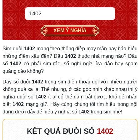
XEM Ý NGHĨA
Sim đuôi
1402
mang theo thông điệp may mắn hay báo hiệu
những điềm xấu đến? Đầu
1402
thuộc nhà mạng nào? Đầu
số
1402
có phải sim rác, số nghi ngờ lừa đảo hay spam
quảng cáo không?
Dãy số đuôi
1402
trong sim điện thoại đối với nhiều người
không quá xa lạ. Thế nhưng, ở các góc nhìn khác nhau thì ý
nghĩa đuôi số
1402
ít ai có thể nắm bắt được, khó để nhận
biết
1402
mạng gì?. Hãy cùng chúng tôi tìm hiểu trong nội
dung dưới đây để hiểu ý nghĩa số
1402
trong sim nhé!
KẾT QUẢ ĐUÔI SỐ
1402