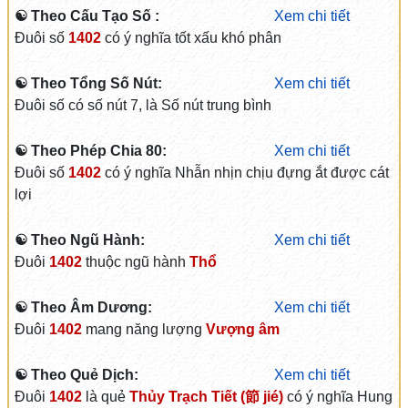
☯ Theo Cấu Tạo Số :
Xem chi tiết
Đuôi số
1402
có ý nghĩa tốt xấu khó phân
☯ Theo Tổng Số Nút:
Xem chi tiết
Đuôi số có số nút 7, là Số nút trung bình
☯ Theo Phép Chia 80:
Xem chi tiết
Đuôi số
1402
có ý nghĩa Nhẫn nhịn chịu đựng ắt được cát
lợi
☯ Theo Ngũ Hành:
Xem chi tiết
Đuôi
1402
thuộc ngũ hành
Thổ
☯ Theo Âm Dương:
Xem chi tiết
Đuôi
1402
mang năng lượng
Vượng âm
☯ Theo Quẻ Dịch:
Xem chi tiết
Đuôi
1402
là quẻ
Thủy Trạch Tiết (節 jié)
có ý nghĩa Hung