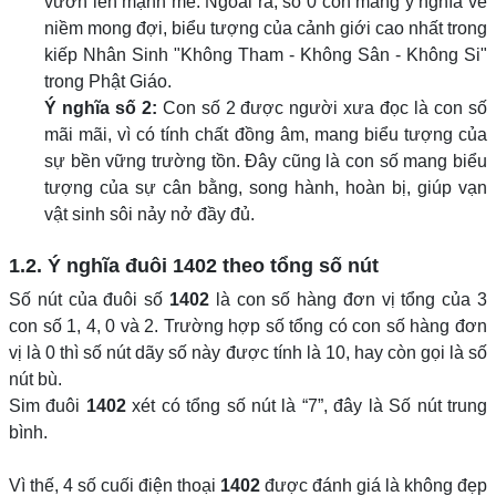
vươn lên mạnh mẽ. Ngoài ra, số 0 còn mang ý nghĩa về
niềm mong đợi, biểu tượng của cảnh giới cao nhất trong
kiếp Nhân Sinh "Không Tham - Không Sân - Không Si"
trong Phật Giáo.
Ý nghĩa số 2:
Con số 2 được người xưa đọc là con số
mãi mãi, vì có tính chất đồng âm, mang biểu tượng của
sự bền vững trường tồn. Đây cũng là con số mang biểu
tượng của sự cân bằng, song hành, hoàn bị, giúp vạn
vật sinh sôi nảy nở đầy đủ.
1.2. Ý nghĩa đuôi
1402
theo tổng số nút
Số nút của đuôi số
1402
là con số hàng đơn vị tổng của 3
con số 1, 4, 0 và 2. Trường hợp số tổng có con số hàng đơn
vị là 0 thì số nút dãy số này được tính là 10, hay còn gọi là số
nút bù.
Sim đuôi
1402
xét có tổng số nút là “7”, đây là Số nút trung
bình.
Vì thế, 4 số cuối điện thoại
1402
được đánh giá là không đẹp