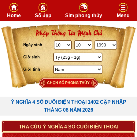
Skip to content
Home
Số đẹp
Sim phong thủy
Menu
Nhập Thông Tin Mệnh Chủ
Ngày sinh
Giờ sinh
Giới tính
CHỌN SỐ PHONG THỦY
Ý NGHĨA 4 SỐ ĐUÔI ĐIỆN THOẠI 1402 CẬP NHẬP
THÁNG 08 NĂM 2026
TRA CỨU Ý NGHĨA 4 SỐ CUỐI ĐIỆN THOẠI