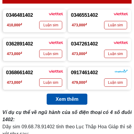
0346481402
0346551402
đ
đ
410,000
473,000
0362891402
0347261402
đ
đ
473,000
473,000
0368661402
0917461402
đ
đ
473,000
479,000
Xem thêm
Ví dụ cụ thể về ngũ hành của số điện thoại có 4 số đuôi
1402
:
Dãy sim 09.68.78.91402 tính theo Lục Thập Hoa Giáp thì sẽ
xét như sau: