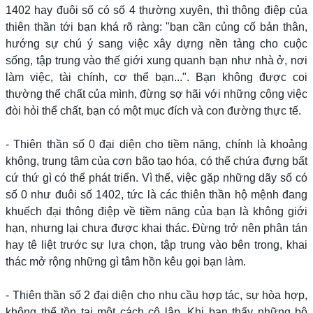
1402 hay đuôi số có số 4 thường xuyên, thì thông điệp của
thiên thần tới bạn khá rõ ràng: "bạn cần củng cố bản thân,
hướng sự chú ý sang việc xây dựng nền tảng cho cuộc
sống, tập trung vào thế giới xung quanh bạn như nhà ở, nơi
làm việc, tài chính, cơ thể bạn...". Bạn không được coi
thường thể chất của mình, đừng sợ hãi với những công việc
đòi hỏi thể chất, bạn có một mục đích và con đường thực tế.
- Thiên thần số 0 đại diện cho tiềm năng, chính là khoảng
không, trung tâm của cơn bão tạo hóa, có thể chứa đựng bất
cứ thứ gì có thể phát triển. Vì thế, việc gặp những dãy số có
số 0 như đuôi số 1402, tức là các thiên thần hộ mệnh đang
khuếch đại thông điệp về tiềm năng của bạn là không giới
hạn, nhưng lại chưa được khai thác. Đừng trở nên phân tán
hay tê liệt trước sự lựa chọn, tập trung vào bên trong, khai
thác mở rộng những gì tâm hồn kêu gọi bạn làm.
- Thiên thần số 2 đại diện cho nhu cầu hợp tác, sự hòa hợp,
không thể tồn tại một cách cô lập. Khi bạn thấy những bộ