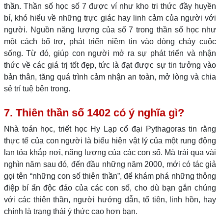
thần. Thần số học số 7 được ví như kho tri thức đầy huyền
bí, khó hiểu về những trực giác hay linh cảm của người với
người. Nguồn năng lượng của số 7 trong thần số học như
một cách bổ trợ, phát triển niềm tin vào dòng chảy cuộc
sống. Từ đó, giúp con người mở ra sự phát triển và nhận
thức về các giá trị tốt đẹp, tức là đạt được sự tin tưởng vào
bản thân, tăng quá trình cảm nhận an toàn, mở lòng và chia
sẻ trí tuệ bên trong.
7. Thiên thần số 1402 có ý nghĩa gì?
Nhà toán học, triết học Hy Lạp cổ đại Pythagoras tin rằng
thực tế của con người là biểu hiện vật lý của một rung động
lan tỏa khắp nơi, năng lượng của các con số. Mà trải qua vài
nghìn năm sau đó, đến đầu những năm 2000, mới có tác giả
gọi tên “những con số thiên thần”, để khám phá những thông
điệp bí ẩn độc đáo của các con số, cho dù bạn gắn chúng
với các thiên thần, người hướng dẫn, tổ tiên, linh hồn, hay
chính là trạng thái ý thức cao hơn bạn.