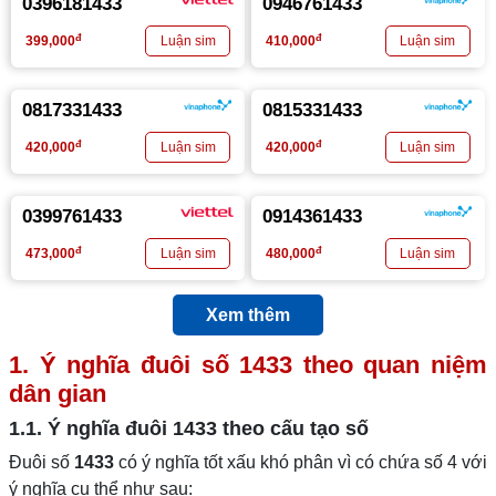
0396181433
0946761433
đ
đ
399,000
410,000
0817331433
0815331433
đ
đ
420,000
420,000
0399761433
0914361433
đ
đ
473,000
480,000
Xem thêm
1. Ý nghĩa đuôi số
1433
theo quan niệm
dân gian
1.1. Ý nghĩa đuôi
1433
theo cấu tạo số
Đuôi số
1433
có ý nghĩa tốt xấu khó phân vì có chứa số 4 với
ý nghĩa cụ thể như sau: