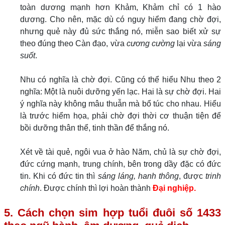
toàn dương mạnh hơn Khảm, Khảm chỉ có 1 hào
dương. Cho nên, mặc dù có nguy hiểm đang chờ đợi,
nhưng quẻ này đủ sức thắng nó, miễn sao biết xử sự
theo đúng theo Càn đạo, vừa
cương cường
lại vừa
sáng
suốt
.
Nhu có nghĩa là chờ đợi. Cũng có thể hiểu Nhu theo 2
nghĩa: Một là nuôi dưỡng yến lạc. Hai là sự chờ đợi. Hai
ý nghĩa này không mâu thuẫn mà bổ túc cho nhau. Hiểu
là trước hiểm họa, phải chờ đợi thời cơ thuận tiện để
bồi dưỡng thân thể, tinh thần để thắng nó.
Xét về tài quẻ, ngôi vua ở hào Năm, chủ là sự chờ đợi,
đức cứng mạnh, trung chính, bên trong dầy đặc có đức
tin. Khi có đức tin thì
sáng láng, hanh thông
, được
trinh
chính
. Được chính thì lợi hoàn thành
Đại nghiệp.
5. Cách chọn sim hợp tuổi đuôi số 1433