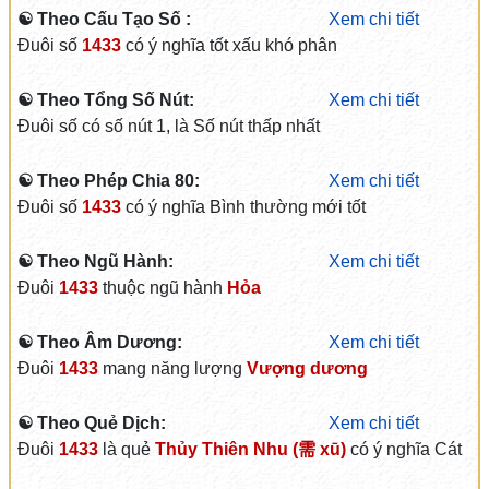
☯ Theo Cấu Tạo Số :
Xem chi tiết
Đuôi số
1433
có ý nghĩa tốt xấu khó phân
☯ Theo Tổng Số Nút:
Xem chi tiết
Đuôi số có số nút 1, là Số nút thấp nhất
☯ Theo Phép Chia 80:
Xem chi tiết
Đuôi số
1433
có ý nghĩa Bình thường mới tốt
☯ Theo Ngũ Hành:
Xem chi tiết
Đuôi
1433
thuộc ngũ hành
Hỏa
☯ Theo Âm Dương:
Xem chi tiết
Đuôi
1433
mang năng lượng
Vượng dương
☯ Theo Quẻ Dịch:
Xem chi tiết
Đuôi
1433
là quẻ
Thủy Thiên Nhu (需 xū)
có ý nghĩa Cát