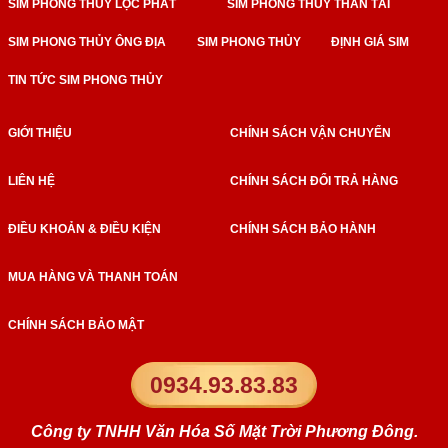
SIM PHONG THỦY LỘC PHÁT
SIM PHONG THỦY THẦN TÀI
SIM PHONG THỦY ÔNG ĐỊA
SIM PHONG THỦY
ĐỊNH GIÁ SIM
TIN TỨC SIM PHONG THỦY
GIỚI THIỆU
CHÍNH SÁCH VẬN CHUYỂN
LIÊN HỆ
CHÍNH SÁCH ĐỔI TRẢ HÀNG
ĐIỀU KHOẢN & ĐIỀU KIỆN
CHÍNH SÁCH BẢO HÀNH
MUA HÀNG VÀ THANH TOÁN
CHÍNH SÁCH BẢO MẬT
0934.93.83.83
Công ty TNHH Văn Hóa Số Mặt Trời Phương Đông.