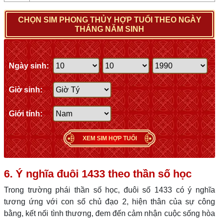
CHỌN SIM PHONG THỦY HỢP TUỔI THEO NGÀY
THÁNG NĂM SINH
Ngày sinh:
Giờ sinh:
Giới tính:
XEM SIM HỢP TUỔI
6. Ý nghĩa đuôi 1433 theo thần số học
Trong trường phái thần số học, đuôi số 1433 có ý nghĩa
tương ứng với con số chủ đạo 2, hiện thân của sự công
bằng, kết nối tình thương, đem đến cảm nhận cuộc sống hòa