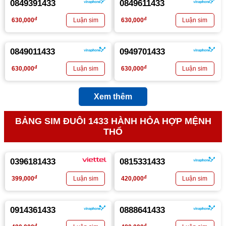
0849391433
0849611433
đ
đ
630,000
630,000
0849011433
0949701433
đ
đ
630,000
630,000
Xem thêm
BẢNG SIM ĐUÔI 1433 HÀNH HỎA HỢP MỆNH
THỔ
0396181433
0815331433
đ
đ
399,000
420,000
0914361433
0888641433
đ
đ