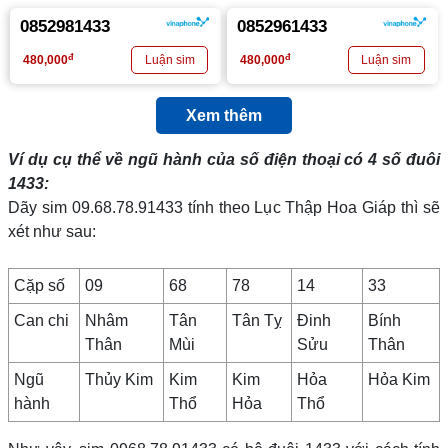
0852981433
0852961433
đ
đ
480,000
480,000
Xem thêm
Ví dụ cụ thể về ngũ hành của số điện thoại có 4 số đuôi
1433
:
Dãy sim 09.68.78.91433 tính theo Lục Thập Hoa Giáp thì sẽ
xét như sau:
Cặp số
09
68
78
14
33
Can chi
Nhâm
Tân
Tân Tỵ
Đinh
Bính
Thân
Mùi
Sửu
Thân
Ngũ
Thủy Kim
Kim
Kim
Hỏa
Hỏa Kim
hành
Thổ
Hỏa
Thổ