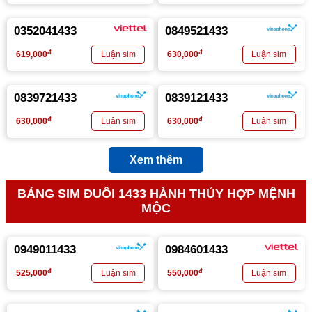
0352041433
0849521433
đ
đ
619,000
630,000
0839721433
0839121433
đ
đ
630,000
630,000
Xem thêm
BẢNG SIM ĐUÔI 1433 HÀNH THỦY HỢP MỆNH
MỘC
0949011433
0984601433
đ
đ
525,000
550,000