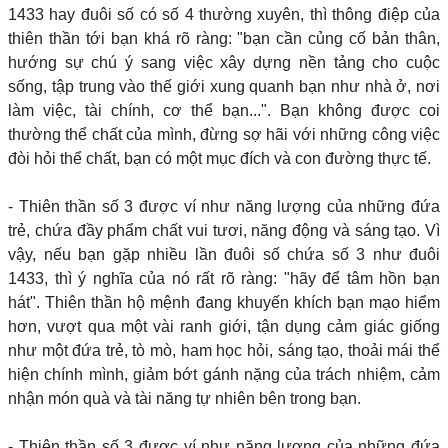
1433 hay đuôi số có số 4 thường xuyên, thì thông điệp của
thiên thần tới bạn khá rõ ràng: "bạn cần củng cố bản thân,
hướng sự chú ý sang việc xây dựng nền tảng cho cuộc
sống, tập trung vào thế giới xung quanh bạn như nhà ở, nơi
làm việc, tài chính, cơ thể bạn...". Bạn không được coi
thường thể chất của mình, đừng sợ hãi với những công việc
đòi hỏi thể chất, bạn có một mục đích và con đường thực tế.
- Thiên thần số 3 được ví như năng lượng của những đứa
trẻ, chứa đầy phẩm chất vui tươi, năng động và sáng tạo. Vì
vậy, nếu bạn gặp nhiều lần đuôi số chứa số 3 như đuôi
1433, thì ý nghĩa của nó rất rõ ràng: "hãy để tâm hồn bạn
hát". Thiên thần hộ mệnh đang khuyến khích bạn mạo hiểm
hơn, vượt qua một vài ranh giới, tận dụng cảm giác giống
như một đứa trẻ, tò mò, ham học hỏi, sáng tạo, thoải mái thể
hiện chính mình, giảm bớt gánh nặng của trách nhiệm, cảm
nhận món quà và tài năng tự nhiên bên trong bạn.
- Thiên thần số 3 được ví như năng lượng của những đứa