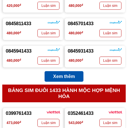
đ
đ
420,000
480,000
0845811433
0845701433
đ
đ
480,000
480,000
0845941433
0845931433
đ
đ
480,000
480,000
Xem thêm
BẢNG SIM ĐUÔI 1433 HÀNH MỘC HỢP MỆNH
HỎA
0399761433
0352461433
đ
đ
473,000
543,000