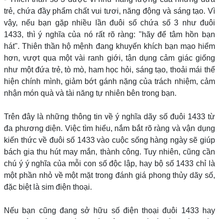
trẻ, chứa đầy phẩm chất vui tươi, năng động và sáng tạo. Vì
vậy, nếu bạn gặp nhiều lần đuôi số chứa số 3 như đuôi
1433, thì ý nghĩa của nó rất rõ ràng: "hãy để tâm hồn bạn
hát". Thiên thần hộ mệnh đang khuyến khích bạn mạo hiểm
hơn, vượt qua một vài ranh giới, tận dụng cảm giác giống
như một đứa trẻ, tò mò, ham học hỏi, sáng tạo, thoải mái thể
hiện chính mình, giảm bớt gánh nặng của trách nhiệm, cảm
nhận món quà và tài năng tự nhiên bên trong bạn.
Trên đây là những thông tin về ý nghĩa dãy số đuôi 1433 từ
đa phương diện. Việc tìm hiểu, nắm bắt rõ ràng và vận dụng
kiến thức về đuôi số 1433 vào cuộc sống hàng ngày sẽ giúp
bách gia thu hút may mắn, thành công. Tuy nhiên, cũng cần
chú ý ý nghĩa của mỗi con số độc lập, hay bộ số 1433 chỉ là
một phần nhỏ về một mặt trong đánh giá phong thủy dãy số,
đặc biệt là sim điện thoại.
Nếu bạn cũng đang sở hữu số điện thoại đuôi 1433 hay