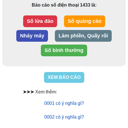
Báo cáo số điện thoại 1433 là:
Số lừa đảo
Số quảng cáo
Nháy máy
Làm phiền, Quấy rối
Số bình thường
XEM BÁO CÁO
➤➤➤
Xem thêm:
0001 có ý nghĩa gì?
0002 có ý nghĩa gì?