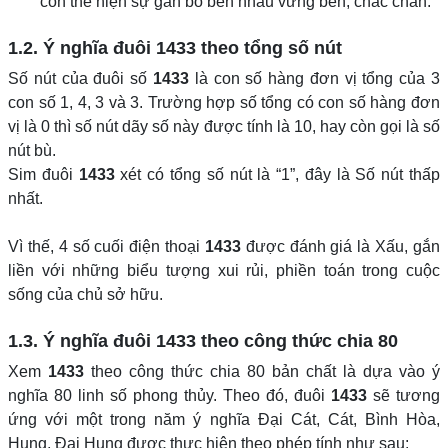
còn thể hiện sự gắn bó bên nhau vững bền, chắc chắn.
1.2. Ý nghĩa đuôi
1433
theo tổng số nút
Số nút của đuôi số
1433
là con số hàng đơn vị tổng của 3
con số 1, 4, 3 và 3. Trường hợp số tổng có con số hàng đơn
vị là 0 thì số nút dãy số này được tính là 10, hay còn gọi là số
nút bù.
Sim đuôi
1433
xét có tổng số nút là “1”, đây là Số nút thấp
nhất.
Vì thế, 4 số cuối điện thoại
1433
được đánh giá là Xấu, gắn
liền với những biểu tượng xui rủi, phiền toán trong cuộc
sống của chủ sở hữu.
1.3. Ý nghĩa đuôi
1433
theo công thức chia 80
Xem
1433
theo công thức chia 80 bản chất là dựa vào ý
nghĩa 80 linh số phong thủy. Theo đó, đuôi
1433
sẽ tương
ứng với một trong năm ý nghĩa Đại Cát, Cát, Bình Hòa,
Hung, Đại Hung được thực hiện theo phép tính như sau: