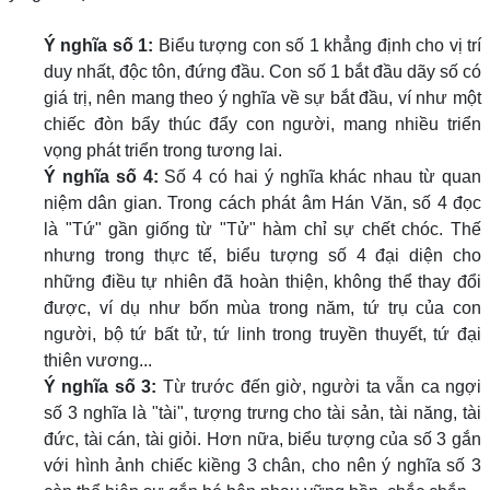
Ý nghĩa số 1:
Biểu tượng con số 1 khẳng định cho vị trí
duy nhất, độc tôn, đứng đầu. Con số 1 bắt đầu dãy số có
giá trị, nên mang theo ý nghĩa về sự bắt đầu, ví như một
chiếc đòn bẩy thúc đẩy con người, mang nhiều triển
vọng phát triển trong tương lai.
Ý nghĩa số 4:
Số 4 có hai ý nghĩa khác nhau từ quan
niệm dân gian. Trong cách phát âm Hán Văn, số 4 đọc
là "Tứ" gần giống từ "Tử" hàm chỉ sự chết chóc. Thế
nhưng trong thực tế, biểu tượng số 4 đại diện cho
những điều tự nhiên đã hoàn thiện, không thể thay đổi
được, ví dụ như bốn mùa trong năm, tứ trụ của con
người, bộ tứ bất tử, tứ linh trong truyền thuyết, tứ đại
thiên vương...
Ý nghĩa số 3:
Từ trước đến giờ, người ta vẫn ca ngợi
số 3 nghĩa là "tài", tượng trưng cho tài sản, tài năng, tài
đức, tài cán, tài giỏi. Hơn nữa, biểu tượng của số 3 gắn
với hình ảnh chiếc kiềng 3 chân, cho nên ý nghĩa số 3