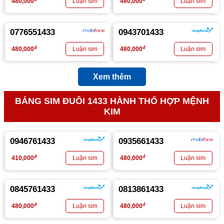
480,000
480,000
0776551433
0943701433
đ
đ
480,000
480,000
Xem thêm
BẢNG SIM ĐUÔI 1433 HÀNH THỔ HỢP MỆNH
KIM
0946761433
0935661433
đ
đ
410,000
480,000
0845761433
0813861433
đ
đ
480,000
480,000