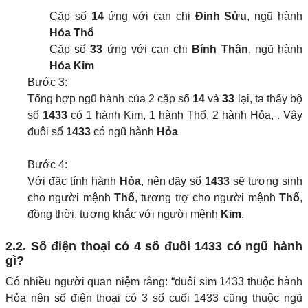
Cặp số
14
ứng với can chi
Đinh Sửu
, ngũ hành
Hỏa Thổ
Cặp số
33
ứng với can chi
Bính Thân
, ngũ hành
Hỏa Kim
Bước 3:
Tổng hợp ngũ hành của 2 cặp số
14
và
33
lại, ta thấy bộ
số
1433
có 1 hành Kim, 1 hành Thổ, 2 hành Hỏa, . Vậy
đuôi số
1433
có ngũ hành
Hỏa
Bước 4:
Với đặc tính hành
Hỏa
, nên dãy số
1433
sẽ tương sinh
cho người mệnh
Thổ
, tương trợ cho người mệnh
Thổ
,
đồng thời, tương khắc với người mệnh
Kim
.
2.2. Số điện thoại có 4 số đuôi 1433 có ngũ hành
gì?
Có nhiều người quan niệm rằng: “đuôi sim 1433 thuộc hành
Hỏa nên số điện thoại có 3 số cuối 1433 cũng thuộc ngũ