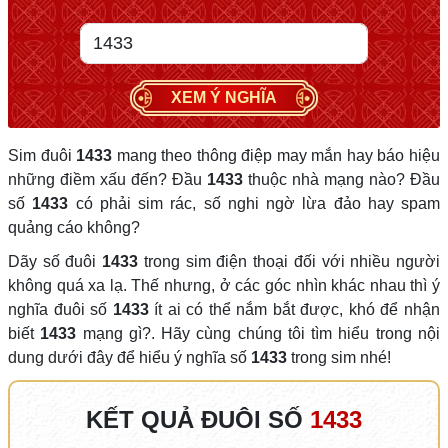
XEM Ý NGHĨA
Sim đuôi
1433
mang theo thông điệp may mắn hay báo hiệu
những điềm xấu đến? Đầu
1433
thuộc nhà mạng nào? Đầu
số
1433
có phải sim rác, số nghi ngờ lừa đảo hay spam
quảng cáo không?
Dãy số đuôi
1433
trong sim điện thoại đối với nhiều người
không quá xa lạ. Thế nhưng, ở các góc nhìn khác nhau thì ý
nghĩa đuôi số
1433
ít ai có thể nắm bắt được, khó để nhận
biết
1433
mạng gì?. Hãy cùng chúng tôi tìm hiểu trong nội
dung dưới đây để hiểu ý nghĩa số
1433
trong sim nhé!
KẾT QUẢ ĐUÔI SỐ
1433