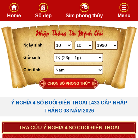
Skip to content
Home
Số đẹp
Sim phong thủy
Menu
Nhập Thông Tin Mệnh Chủ
Ngày sinh
Giờ sinh
Giới tính
CHỌN SỐ PHONG THỦY
Ý NGHĨA 4 SỐ ĐUÔI ĐIỆN THOẠI 1433 CẬP NHẬP
THÁNG 08 NĂM 2026
TRA CỨU Ý NGHĨA 4 SỐ CUỐI ĐIỆN THOẠI