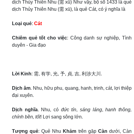
dịch Thủy Thiên Nhu (需 xū) Như vậy, bộ số 1433 là quẻ
dịch Thủy Thiên Nhu (需 xū), là quẻ Cát, có ý nghĩa là
Loại quẻ
:
Cát
Chiêm quẻ tốt cho việc
: Công danh sự nghiệp, Tình
duyên - Gia đạo
Lời Kinh
: 需, 有学, 光, 予, 貞, 吉, 利涉大川.
Dịch âm
. Nhu, hữu phu, quang, hanh, trinh, cát, lợi thiệp
đại xuyên.
Dịch nghĩa
. Nhu, có
đức tín
,
sáng láng
,
hanh thông,
chính bền, tốt
! Lợi sang sông lớn.
Tượng quẻ
: Quẻ Nhu
Khảm
trên gặp
Càn
dưới, Càn