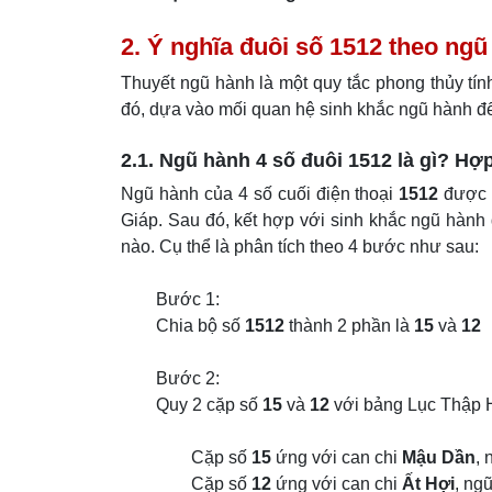
2. Ý nghĩa đuôi số 1512 theo ng
Thuyết ngũ hành là một quy tắc phong thủy tín
đó, dựa vào mối quan hệ sinh khắc ngũ hành đ
2.1. Ngũ hành 4 số đuôi 1512 là gì? Hợ
Ngũ hành của 4 số cuối điện thoại
1512
được t
Giáp. Sau đó, kết hợp với sinh khắc ngũ hành
nào. Cụ thể là phân tích theo 4 bước như sau:
Bước 1:
Chia bộ số
1512
thành 2 phần là
15
và
12
Bước 2:
Quy 2 cặp số
15
và
12
với bảng Lục Thập H
Cặp số
15
ứng với can chi
Mậu Dần
,
Cặp số
12
ứng với can chi
Ất Hợi
, ng