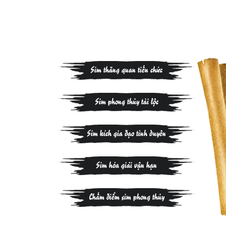
Sim thăng quan tiến chức
Sim phong thủy tài lộc
Sim kích gia đạo tình duyên
Sim hóa giải vận hạn
Chấm điểm sim phong thủy