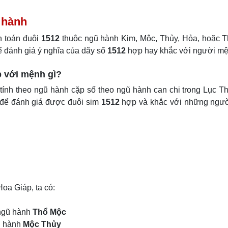
ũ hành
h toán đuôi
1512
thuộc ngũ hành Kim, Mộc, Thủy, Hỏa, hoặc T
ể đánh giá ý nghĩa của dãy số
1512
hợp hay khắc với người mệ
p với mệnh gì?
ính theo ngũ hành cặp số theo ngũ hành can chi trong Lục T
 để đánh giá được đuôi sim
1512
hợp và khắc với những ngư
oa Giáp, ta có:
 ngũ hành
Thổ Mộc
ũ hành
Mộc Thủy