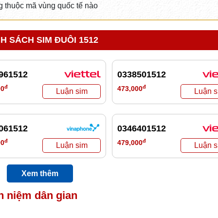
 thuộc mã vùng quốc tế nào
H SÁCH SIM ĐUÔI 1512
961512
0338501512
đ
đ
00
473,000
061512
0346401512
đ
đ
00
479,000
Xem thêm
n niệm dân gian