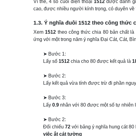
Vì thế, 4 số cuối điện thoại
1512
được đánh giá
cao, được nhiều người kính trọng, có duyên về t
1.3. Ý nghĩa đuôi
1512
theo công thức c
Xem
1512
theo công thức chia 80 bản chất là
ứng với một trong năm ý nghĩa Đại Cát, Cát, B
➤ Bước 1:
Lấy số
1512
chia cho 80 được kết quả là
1
➤ Bước 2:
Lấy kết quả vừa tính được trừ đi phần nguy
➤ Bước 3:
Lấy
0.9
nhân với 80 được một số tự nhiên 
➤ Bước 2:
Đối chiếu
72
với bảng ý nghĩa hung cát 80 l
việc ắt cát tường