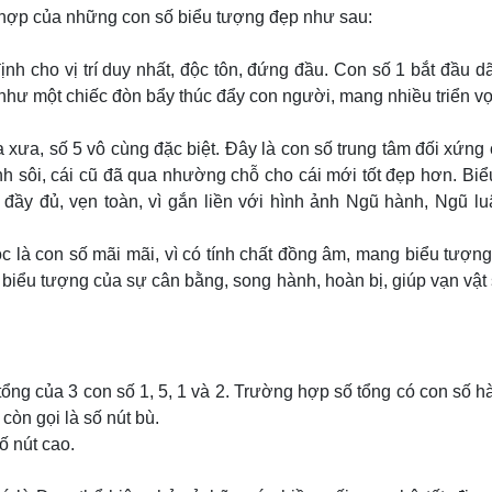
 hợp của những con số biểu tượng đẹp như sau:
nh cho vị trí duy nhất, độc tôn, đứng đầu. Con số 1 bắt đầu d
í như một chiếc đòn bẩy thúc đẩy con người, mang nhiều triển v
a xưa, số 5 vô cùng đặc biệt. Đây là con số trung tâm đối xứng
inh sôi, cái cũ đã qua nhường chỗ cho cái mới tốt đẹp hơn. Bi
 đầy đủ, vẹn toàn, vì gắn liền với hình ảnh Ngũ hành, Ngũ l
là con số mãi mãi, vì có tính chất đồng âm, mang biểu tượn
biểu tượng của sự cân bằng, song hành, hoàn bị, giúp vạn vật 
tổng của 3 con số 1, 5, 1 và 2. Trường hợp số tổng có con số 
 còn gọi là số nút bù.
Số nút cao.