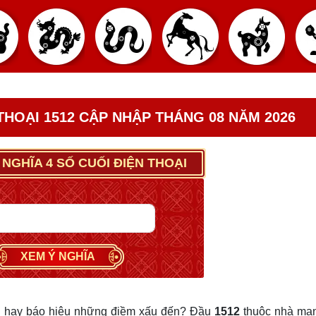
 THOẠI 1512 CẬP NHẬP THÁNG 08 NĂM 2026
 NGHĨA 4 SỐ CUỐI ĐIỆN THOẠI
XEM Ý NGHĨA
 hay báo hiệu những điềm xấu đến? Đầu
1512
thuộc nhà mạ