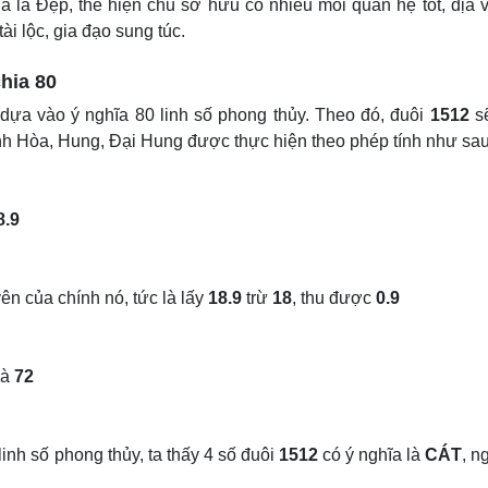
 là Đẹp, thể hiện chủ sở hữu có nhiều mối quan hệ tốt, địa v
ài lộc, gia đạo sung túc.
hia 80
 dựa vào ý nghĩa 80 linh số phong thủy. Theo đó, đuôi
1512
s
ình Hòa, Hung, Đại Hung được thực hiện theo phép tính như sau
8.9
ên của chính nó, tức là lấy
18.9
trừ
18
, thu được
0.9
là
72
inh số phong thủy, ta thấy 4 số đuôi
1512
có ý nghĩa là
CÁT
, n