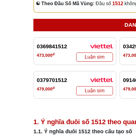
☯ Theo Đầu Số Mã Vùng:
Đầu số
1512
không
DAN
0369841512
0342
đ
473,000
473,0
0379701512
0914
đ
479,000
479,0
1. Ý nghĩa đuôi số
1512
theo qua
1.1. Ý nghĩa đuôi
1512
theo cấu tạo số