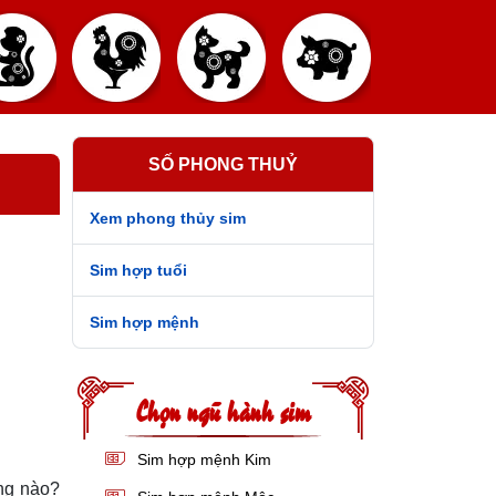
SỐ PHONG THUỶ
Xem phong thủy sim
Sim hợp tuổi
Sim hợp mệnh
Chọn ngũ hành sim
Sim hợp mệnh Kim
ng nào?