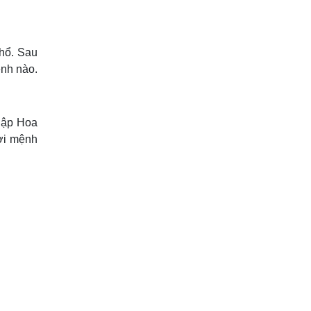
hổ. Sau
nh nào.
hập Hoa
ời mệnh