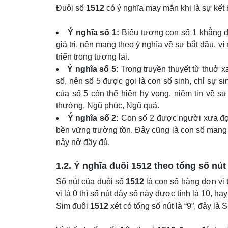
Đuôi số
1512
có ý nghĩa may mắn khi là sự kết
Ý nghĩa số 1:
Biểu tượng con số 1 khẳng đị
giá trị, nên mang theo ý nghĩa về sự bắt đầu, v
triển trong tương lai.
Ý nghĩa số 5:
Trong truyền thuyết từ thuở x
số, nên số 5 được gọi là con số sinh, chỉ sự s
của số 5 còn thể hiện hy vọng, niềm tin về sự
thường, Ngũ phúc, Ngũ quả.
Ý nghĩa số 2:
Con số 2 được người xưa đọc 
bền vững trường tồn. Đây cũng là con số mang 
nảy nở đầy đủ.
1.2. Ý nghĩa đuôi
1512
theo tổng số nút
Số nút của đuôi số
1512
là con số hàng đơn vị 
vị là 0 thì số nút dãy số này được tính là 10, hay
Sim đuôi
1512
xét có tổng số nút là “9”, đây là 