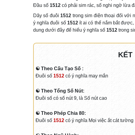
Đầu số
1512
có phải sim rác, số nghi ngờ lừa
Dãy số đuôi
1512
trong sim điện thoại đối với
ý nghĩa đuôi số
1512
ít ai có thể nắm bắt được,
dung dưới đây để hiểu ý nghĩa số
1512
trong s
KẾT
☯ Theo Cấu Tạo Số :
Đuôi số
1512
có ý nghĩa may mắn
☯ Theo Tổng Số Nút:
Đuôi số có số nút 9, là Số nút cao
☯ Theo Phép Chia 80:
Đuôi số
1512
có ý nghĩa Mọi việc ắt cát tường