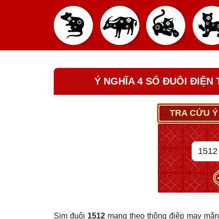
Ý NGHĨA 4 SỐ ĐUÔI ĐIỆN
TRA CỨU Ý
Sim đuôi
1512
mang theo thông điệp may mắn