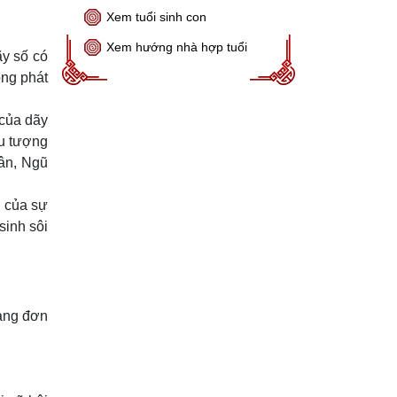
Xem tuổi sinh con
Xem hướng nhà hợp tuổi
ãy số có
ọng phát
 của dãy
ểu tượng
uân, Ngũ
g của sự
sinh sôi
hàng đơn