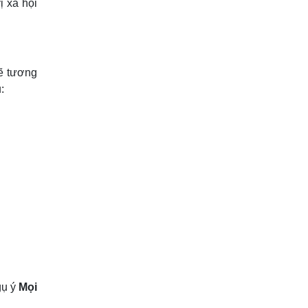
ị xã hội
ẽ tương
:
gụ ý
Mọi