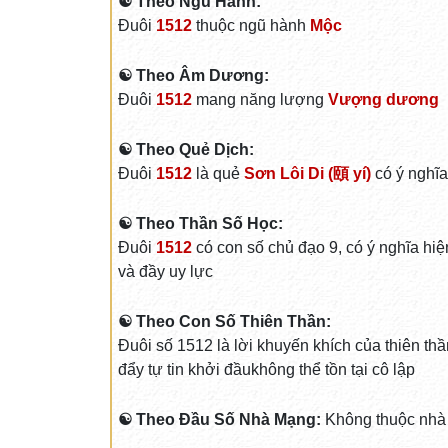
☯ Theo Ngũ Hành:
Đuôi
1512
thuộc ngũ hành
Mộc
☯ Theo Âm Dương:
Đuôi
1512
mang năng lượng
Vượng dương
☯ Theo Quẻ Dịch:
Đuôi
1512
là quẻ
Sơn Lôi Di (頤 yí)
có ý nghĩa
☯ Theo Thần Số Học:
Đuôi
1512
có con số chủ đạo 9, có ý nghĩa hiệ
và đầy uy lực
☯ Theo Con Số Thiên Thần:
Đuôi số 1512 là lời khuyến khích của thiên thầ
đẩy tự tin khởi đầukhông thể tồn tại cô lập
☯ Theo Đầu Số Nhà Mạng:
Không thuộc nhà